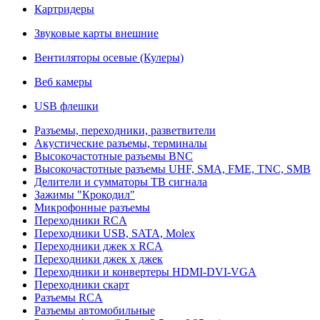
Картридеры
Звуковые карты внешние
Вентиляторы осевые (Кулеры)
Веб камеры
USB флешки
Разъемы, переходники, разветвители
Акустические разъемы, терминалы
Высокочастотные разъемы BNC
Высокочастотные разъемы UHF, SMA, FME, TNC, SMB
Делители и сумматоры ТВ сигнала
Зажимы "Крокодил"
Микрофонные разъемы
Переходники RCA
Переходники USB, SATA, Molex
Переходники джек х RCA
Переходники джек х джек
Переходники и конвертеры HDMI-DVI-VGA
Переходники скарт
Разъемы RCA
Разъемы автомобильные