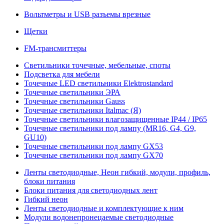
Вольтметры и USB разъемы врезные
Щетки
FM-трансмиттеры
Светильники точечные, мебельные, споты
Подсветка для мебели
Точечные LED светильники Elektrostandard
Точечные светильники ЭРА
Точечные светильники Gauss
Точечные светильники Italmac (Я)
Точечные светильники влагозащищенные IP44 / IP65
Точечные светильники под лампу (MR16, G4, G9,
GU10)
Точечные светильники под лампу GX53
Точечные светильники под лампу GX70
Ленты светодиодные, Неон гибкий, модули, профиль,
блоки питания
Блоки питания для светодиодных лент
Гибкий неон
Ленты светодиодные и комплектующие к ним
Модули водонепронецаемые светодиодные