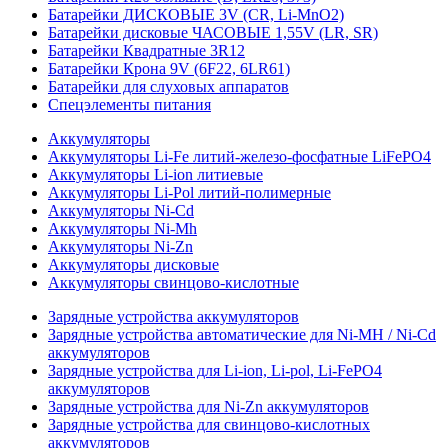
Батарейки ДИСКОВЫЕ 3V (CR, Li-MnO2)
Батарейки дисковые ЧАСОВЫЕ 1,55V (LR, SR)
Батарейки Квадратные 3R12
Батарейки Крона 9V (6F22, 6LR61)
Батарейки для слуховых аппаратов
Спецэлементы питания
Аккумуляторы
Аккумуляторы Li-Fe литий-железо-фосфатные LiFePO4
Аккумуляторы Li-ion литиевые
Аккумуляторы Li-Pol литий-полимерные
Аккумуляторы Ni-Cd
Аккумуляторы Ni-Mh
Аккумуляторы Ni-Zn
Аккумуляторы дисковые
Аккумуляторы свинцово-кислотные
Зарядные устройства аккумуляторов
Зарядные устройства автоматические для Ni-MH / Ni-Cd
аккумуляторов
Зарядные устройства для Li-ion, Li-pol, Li-FePO4
аккумуляторов
Зарядные устройства для Ni-Zn аккумуляторов
Зарядные устройства для свинцово-кислотных
аккумуляторов