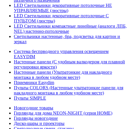
различного назначения
LED Светильники декоративные потолочные НЕ
УПРАВЛЯЕМЫЕ (люстры)
LED Светильники декоративные потолочные С
ПУЛЬТОМ (люстры)
LED Светильники компактные линейные (аналоги ЛПБ,
NEL) настенно-потолочные
Светильники настенные, бра, подсветка для картин и
зеркал
Система беспрводного управления освещением
EASYDIM
Настенные панели (С удобным валкодером для плавной
регулировки яркости)
Настенные панели (Ультратонкие для накладного
монтажа в любом удобном месте)
Приемники Easydim
Пульты COLORS (Настенные ультратонкие панели для
накладного монтажа в любом удобном месте)
Пульты SIMPLE
Новогодние товары
Гирлянды для дома NEON-NIGHT (серия HOME)
Гирлянды новогодние
Диско-шары и проекторы
Светодиодные свечи, стаканы