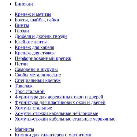
Бинокли
Крепеж и метизы
Болты, шайбы, гайки
Винты
Гвозди
Дюбеля и дюбель-гвозди
Клейкие ленты
Крепеж для кабеля
Крепеж для стяжек
Перфорированный крепеж
Петли
Саморезы и шурупы
Скобы металлические
Специальный крепёж
Такелаж
Трос стальной
Фурнитура для деревянных окон и дверей
Фурнитура для пластиковых окон и дверей
Хомуты стальные
Хомуты-стяжки кабельные нейлоновые
Хомуты-стяжки кабельные стальные червячные
Магниты
Кнопки для галантереи с магнитами