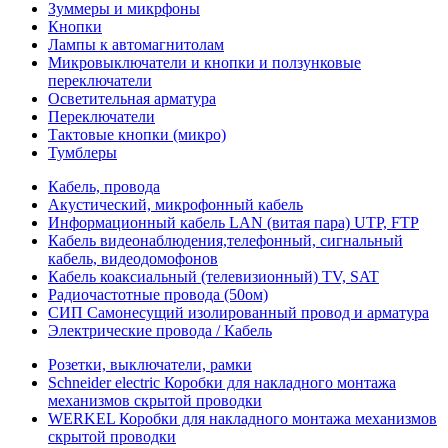
Зуммеры и микрфоны
Кнопки
Лампы к автомагнитолам
Микровыключатели и кнопки и ползунковые
переключатели
Осветительная арматура
Переключатели
Тактовые кнопки (микро)
Тумблеры
Кабель, провода
Акустический, микрофонный кабель
Информационный кабель LAN (витая пара) UTP, FTP
Кабель видеонаблюдения,телефонный, сигнальный
кабель, видеодомофонов
Кабель коаксиальный (телевизионный) TV, SAT
Радиочастотные провода (50ом)
СИП Самонесущий изолированный провод и арматура
Электрические провода / Кабель
Розетки, выключатели, рамки
Schneider electric Коробки для накладного монтажа
механизмов скрытой проводки
WERKEL Коробки для накладного монтажа механизмов
скрытой проводки