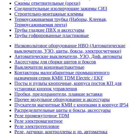
Сжимы ответвительные (орехи)
Соединительные изолирующие зажимы СИЗ
Строительно-монтажные клеммы
Термоусаживаемая трубка (Наборы, Клеевая,
Термоусаживаемая лента)
Трубы гладкие ПВХ и аксессуары
Трубы гофрированные пластиковые
Низковольтовое оборудование НВО (Автоматические
выключатели, УЗО, щиты, боксы, электросчетчики)
Автоматические выключатели, УЗО, Диф. автоматы
Аксессуары для сборки щитов и боксов
Выключатели концевые/пакетные
Контакторы малогабаритные промышленного
назначения серии КМН TDM Electric / EKF
Посты и пульты кнопочные, корпуса постов КП для
установки кнопок управления
Пробки, предохранители, плавкие вставки
Прочее модульное оборудование и аксессуары
Пускатели магнитные КМИ с кнопками в корпусе IP54
Распределительные щиты и боксы, аксессуары
Реле промежуточное TDM
Реле электромагнитное
Реле электротепловое
Реле, датчики, контроллеры и др. автоматика