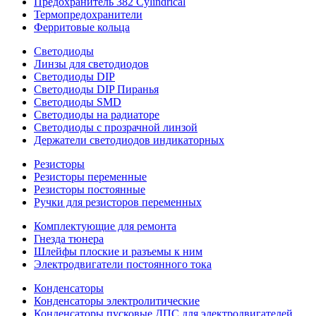
Предохранитель 382 Cylindrical
Термопредохранители
Ферритовые кольца
Светодиоды
Линзы для светодиодов
Светодиоды DIP
Светодиоды DIP Пиранья
Светодиоды SMD
Светодиоды на радиаторе
Светодиоды с прозрачной линзой
Держатели светодиодов индикаторных
Резисторы
Резисторы переменные
Резисторы постоянные
Ручки для резисторов переменных
Комплектующие для ремонта
Гнезда тюнера
Шлейфы плоские и разъемы к ним
Электродвигатели постоянного тока
Конденсаторы
Конденсаторы электролитические
Конденсаторы пусковые ДПС для электродвигателей