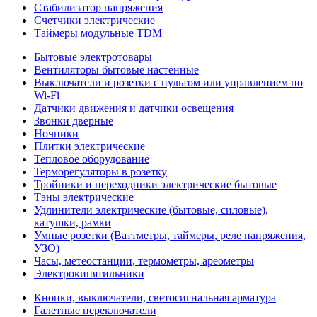
Стабилизатор напряжения
Счетчики электрические
Таймеры модульные TDM
Бытовые электротовары
Вентиляторы бытовые настенные
Выключатели и розетки с пультом или управлением по
Wi-Fi
Датчики движения и датчики освещения
Звонки дверные
Ночники
Плитки электрические
Тепловое оборудование
Терморегуляторы в розетку
Тройники и переходники электрические бытовые
Тэны электрические
Удлинители электрические (бытовые, силовые),
катушки, рамки
Умные розетки (Ваттметры, таймеры, реле напряжения,
УЗО)
Часы, метеостанции, термометры, ареометры
Электрокипятильники
Кнопки, выключатели, светосигнальная арматура
Галетные переключатели