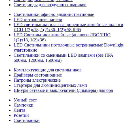
Светодиоды для воздушных шариков
Светильники офисно-административные
LED потолочные панели
LED светильники влагозащищенные линейные аналоги
ЛСП 1(2)х18, 1(2)х36, 1(2)х58 IP65
LED Светильники линейные (аналоги ЛВО/ЛПО
1(2)х18, 1(2)х36)
LED Светильники потолочные встраиваемые Downlight
ультатонкие
Светильники со сменными LED лампами (без ПРА
600мм, 1200мм, 1500мм)
Комплектующие для светильников
Драйверы светодиодные
Патроны электрические
Стартеры для люминисцентных ламп
Шнуры сетевые и выключатели (диммеры) для бра
Умный свет
Лампочки
Лента
Розетки
Светильники