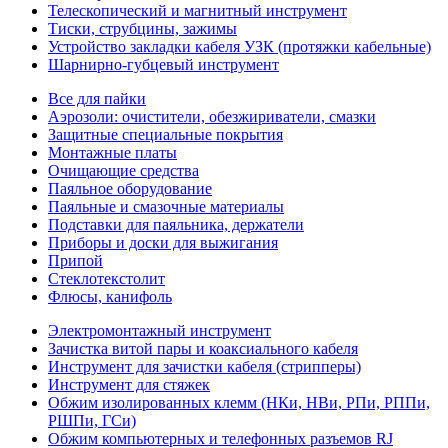
Телескопический и магнитный инструмент
Тиски, струбцины, зажимы
Устройство закладки кабеля УЗК (протяжки кабельные)
Шарнирно-губцевый инструмент
Все для пайки
Аэрозоли: очистители, обезжириватели, смазки
Защитные специальные покрытия
Монтажные платы
Очищающие средства
Паяльное оборудование
Паяльные и смазочные материалы
Подставки для паяльника, держатели
Приборы и доски для выжигания
Припой
Стеклотекстолит
Флюсы, канифоль
Электромонтажный инструмент
Зачистка витой пары и коаксиального кабеля
Инструмент для зачистки кабеля (стрипперы)
Инструмент для стяжек
Обжим изолированных клемм (НКи, НВи, РПи, РППи,
РШПи, ГСи)
Обжим компьютерных и телефонных разъемов RJ