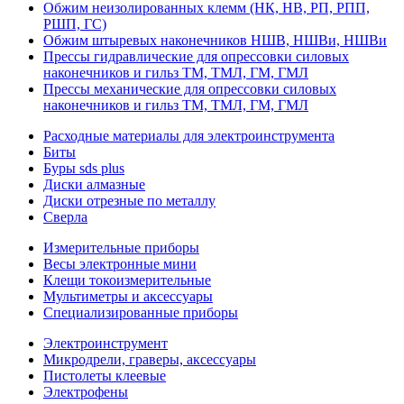
Обжим неизолированных клемм (НК, НВ, РП, РПП,
РШП, ГС)
Обжим штыревых наконечников НШВ, НШВи, НШВи
Прессы гидравлические для опрессовки силовых
наконечников и гильз ТМ, ТМЛ, ГМ, ГМЛ
Прессы механические для опрессовки силовых
наконечников и гильз ТМ, ТМЛ, ГМ, ГМЛ
Расходные материалы для электроинструмента
Биты
Буры sds plus
Диски алмазные
Диски отрезные по металлу
Сверла
Измерительные приборы
Весы электронные мини
Клещи токоизмерительные
Мультиметры и аксессуары
Специализированные приборы
Электроинструмент
Микродрели, граверы, аксессуары
Пистолеты клеевые
Электрофены