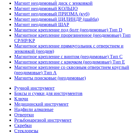
Магнит неодимовый диск с зенковкой
Магнит неодимовый КОЛЬЦО
Магнит неодимовый ПРИЗМА (куб)
Магнит неодимовый ЦИЛИНДР (шайба)
Магнит неодимовый ШАР
Магнитное крепление под болт (неодимовые) Тип D
Магнитное крепление прорезиненное (неодимовые) Тип
CP/HP/KP
Магнитное крепление прямоугольник с отверстием и
зенковкой (неодим)
Магнитное крепление с винтом (неодимовые) Тип С
Магнитное крепление с крючком (неодимовые) Тип Е
Магнитное крепление со сквозным отверстием круглый
(неодимовые) Тип А
Магниты поисковые (неодимовые)
Ручной инструмент
Боксы и сумки для инструментов
Ключи
Медицинский инструмент
Надфили алмазные
Отвертки
Резьбонарезной инструмент
Скребки
Стеклорезы