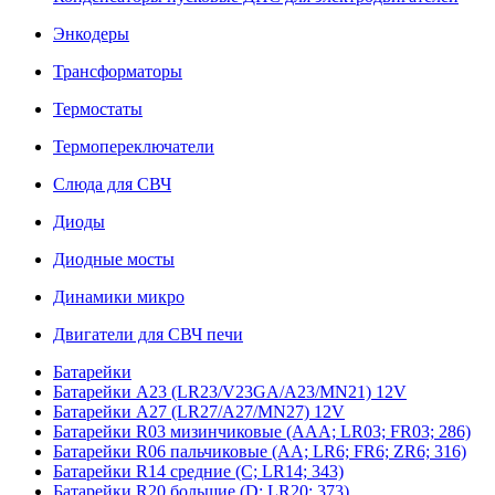
Энкодеры
Трансформаторы
Термостаты
Термопереключатели
Слюда для СВЧ
Диоды
Диодные мосты
Динамики микро
Двигатели для СВЧ печи
Батарейки
Батарейки A23 (LR23/V23GA/A23/MN21) 12V
Батарейки A27 (LR27/A27/MN27) 12V
Батарейки R03 мизинчиковые (AAA; LR03; FR03; 286)
Батарейки R06 пальчиковые (AA; LR6; FR6; ZR6; 316)
Батарейки R14 средние (C; LR14; 343)
Батарейки R20 большие (D; LR20; 373)