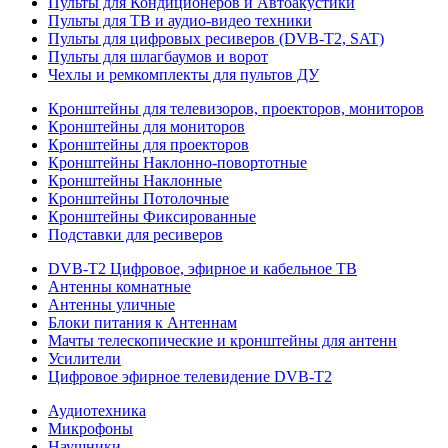
Пульты для Кондиционеров и Автоакустики
Пульты для ТВ и аудио-видео техники
Пульты для цифровых ресиверов (DVB-T2, SAT)
Пульты для шлагбаумов и ворот
Чехлы и ремкомплекты для пультов ДУ
Кронштейны для телевизоров, проекторов, мониторов
Кронштейны для мониторов
Кронштейны для проекторов
Кронштейны Наклонно-повортотные
Кронштейны Наклонные
Кронштейны Потолочные
Кронштейны Фиксированные
Подставки для ресиверов
DVB-T2 Цифровое, эфирное и кабельное ТВ
Антенны комнатные
Антенны уличные
Блоки питания к Антеннам
Мачты телескопические и кронштейны для антенн
Усилители
Цифровое эфирное телевидение DVB-Т2
Аудиотехника
Микрофоны
Наушники