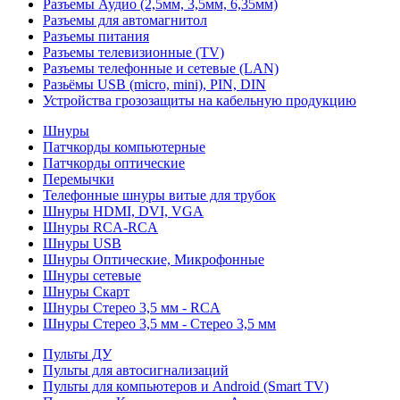
Разъемы Аудио (2,5мм, 3,5мм, 6,35мм)
Разъемы для автомагнитол
Разъемы питания
Разъемы телевизионные (TV)
Разъемы телефонные и сетевые (LAN)
Разьёмы USB (micro, mini), PIN, DIN
Устройства грозозащиты на кабельную продукцию
Шнуры
Патчкорды компьютерные
Патчкорды оптические
Перемычки
Телефонные шнуры витые для трубок
Шнуры HDMI, DVI, VGA
Шнуры RCA-RCA
Шнуры USB
Шнуры Оптические, Микрофонные
Шнуры сетевые
Шнуры Скарт
Шнуры Стерео 3,5 мм - RCA
Шнуры Стерео 3,5 мм - Стерео 3,5 мм
Пульты ДУ
Пульты для автосигнализаций
Пульты для компьютеров и Android (Smart TV)