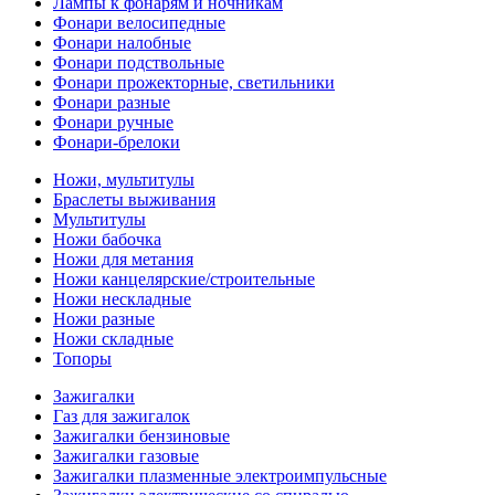
Лампы к фонарям и ночникам
Фонари велосипедные
Фонари налобные
Фонари подствольные
Фонари прожекторные, светильники
Фонари разные
Фонари ручные
Фонари-брелоки
Ножи, мультитулы
Браслеты выживания
Мультитулы
Ножи бабочка
Ножи для метания
Ножи канцелярские/строительные
Ножи нескладные
Ножи разные
Ножи складные
Топоры
Зажигалки
Газ для зажигалок
Зажигалки бензиновые
Зажигалки газовые
Зажигалки плазменные электроимпульсные