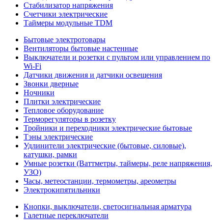
Стабилизатор напряжения
Счетчики электрические
Таймеры модульные TDM
Бытовые электротовары
Вентиляторы бытовые настенные
Выключатели и розетки с пультом или управлением по
Wi-Fi
Датчики движения и датчики освещения
Звонки дверные
Ночники
Плитки электрические
Тепловое оборудование
Терморегуляторы в розетку
Тройники и переходники электрические бытовые
Тэны электрические
Удлинители электрические (бытовые, силовые),
катушки, рамки
Умные розетки (Ваттметры, таймеры, реле напряжения,
УЗО)
Часы, метеостанции, термометры, ареометры
Электрокипятильники
Кнопки, выключатели, светосигнальная арматура
Галетные переключатели