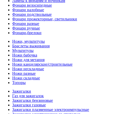
Лампы к фонарям и ночникам
Фонари велосипедные
Фонари налобные
Фонари подствольные
Фонари прожекторные, светильники
Фонари разные
Фонари ручные
Фонари-брелоки
Ножи, мультитулы
Браслеты выживания
Мультитулы
Ножи бабочка
Ножи для метания
Ножи канцелярские/строительные
Ножи нескладные
Ножи разные
Ножи складные
Топоры
Зажигалки
Газ для зажигалок
Зажигалки бензиновые
Зажигалки газовые
Зажигалки плазменные электроимпульсные