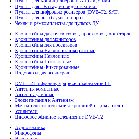
Пульты для Кондиционеров и Автоакустики
Пульты для ТВ и аудио-видео техники
Пульты для цифровых ресиверов (DVB-T2, SAT)
Пульты для шлагбаумов и ворот
Чехлы и ремкомплекты для пультов ДУ
Кронштейны для телевизоров, проекторов, мониторов
Кронштейны для мониторов
Кронштейны для проекторов
Кронштейны Наклонно-повортотные
Кронштейны Наклонные
Кронштейны Потолочные
Кронштейны Фиксированные
Подставки для ресиверов
DVB-T2 Цифровое, эфирное и кабельное ТВ
Антенны комнатные
Антенны уличные
Блоки питания к Антеннам
Мачты телескопические и кронштейны для антенн
Усилители
Цифровое эфирное телевидение DVB-Т2
Аудиотехника
Микрофоны
Наушники