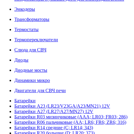
Энкодеры
Трансформаторы
Термостаты
Термопереключатели
Слюда для СВЧ
Диоды
Диодные мосты
Динамики микро
Двигатели для СВЧ печи
Батарейки
Батарейки A23 (LR23/V23GA/A23/MN21) 12V
Батарейки A27 (LR27/A27/MN27) 12V
Батарейки R03 мизинчиковые (AAA; LR03; FR03; 286)
Батарейки R06 пальчиковые (AA; LR6; FR6; ZR6; 316)
Батарейки R14 средние (C; LR14; 343)
Батарейки R20 большие (D; LR20; 373)