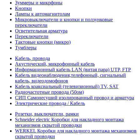
Зуммеры и микрфоны
Кнопки
Лампы к автомагнитолам
Микровыключатели и кнопки и ползунковые
переключатели
Осветительная арматура
Переключатели
Тактовые кнопки (микро)
Тумблеры
Кабель, провода
Акустический, микрофонный кабель
Информационный кабель LAN (витая пара) UTP, FTP
Кабель видеонаблюдения,телефонный, сигнальный
кабель, видеодомофонов
Кабель коаксиальный (телевизионный) TV, SAT
Радиочастотные провода (50ом)
СИП Самонесущий изолированный провод и арматура
Электрические провода / Кабель
Розетки, выключатели, рамки
Schneider electric Коробки для накладного монтажа
механизмов скрытой проводки
WERKEL Коробки для накладного монтажа механизмов
скрытой проводки