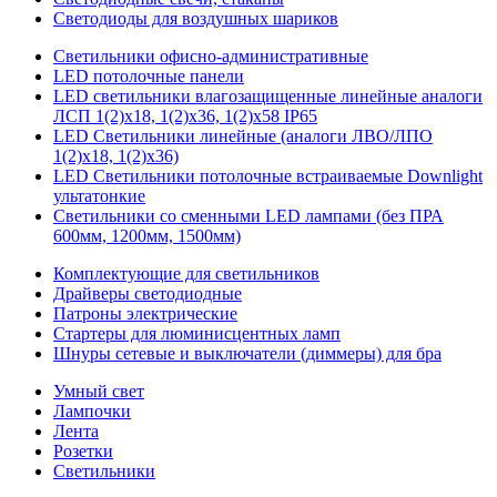
Светодиоды для воздушных шариков
Светильники офисно-административные
LED потолочные панели
LED светильники влагозащищенные линейные аналоги
ЛСП 1(2)х18, 1(2)х36, 1(2)х58 IP65
LED Светильники линейные (аналоги ЛВО/ЛПО
1(2)х18, 1(2)х36)
LED Светильники потолочные встраиваемые Downlight
ультатонкие
Светильники со сменными LED лампами (без ПРА
600мм, 1200мм, 1500мм)
Комплектующие для светильников
Драйверы светодиодные
Патроны электрические
Стартеры для люминисцентных ламп
Шнуры сетевые и выключатели (диммеры) для бра
Умный свет
Лампочки
Лента
Розетки
Светильники