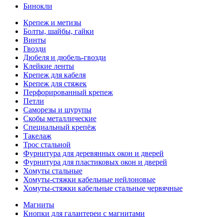
Бинокли
Крепеж и метизы
Болты, шайбы, гайки
Винты
Гвозди
Дюбеля и дюбель-гвозди
Клейкие ленты
Крепеж для кабеля
Крепеж для стяжек
Перфорированный крепеж
Петли
Саморезы и шурупы
Скобы металлические
Специальный крепёж
Такелаж
Трос стальной
Фурнитура для деревянных окон и дверей
Фурнитура для пластиковых окон и дверей
Хомуты стальные
Хомуты-стяжки кабельные нейлоновые
Хомуты-стяжки кабельные стальные червячные
Магниты
Кнопки для галантереи с магнитами