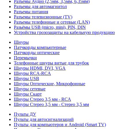
Разъемы Аудио (2,5мм, 3,5мм, 6,35мм)
Разъемы для автомагнитол
Разъемы питания
Разъемы телевизионные (TV)
Разъемы телефонные и сетевые (LAN)
Разьёмы USB (micro, mini), PIN, DIN
Устройства грозозащиты на кабельную продукцию
Шнуры
Патчкорды компьютерные
Патчкорды оптические
Перемычки
Телефонные шнуры витые для трубок
Шнуры HDMI, DVI, VGA
Шнуры RCA-RCA
Шнуры USB
Шнуры Оптические, Микрофонные
Шнуры сетевые
Шнуры Скарт
Шнуры Стерео 3,5 мм - RCA
Шнуры Стерео 3,5 мм - Стерео 3,5 мм
Пульты ДУ
Пульты для автосигнализаций
Пульты для компьютеров и Android (Smart TV)