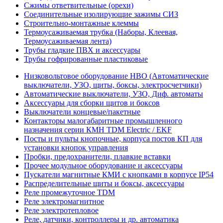
Сжимы ответвительные (орехи)
Соединительные изолирующие зажимы СИЗ
Строительно-монтажные клеммы
Термоусаживаемая трубка (Наборы, Клеевая,
Термоусаживаемая лента)
Трубы гладкие ПВХ и аксессуары
Трубы гофрированные пластиковые
Низковольтовое оборудование НВО (Автоматические
выключатели, УЗО, щиты, боксы, электросчетчики)
Автоматические выключатели, УЗО, Диф. автоматы
Аксессуары для сборки щитов и боксов
Выключатели концевые/пакетные
Контакторы малогабаритные промышленного
назначения серии КМН TDM Electric / EKF
Посты и пульты кнопочные, корпуса постов КП для
установки кнопок управления
Пробки, предохранители, плавкие вставки
Прочее модульное оборудование и аксессуары
Пускатели магнитные КМИ с кнопками в корпусе IP54
Распределительные щиты и боксы, аксессуары
Реле промежуточное TDM
Реле электромагнитное
Реле электротепловое
Реле, датчики, контроллеры и др. автоматика