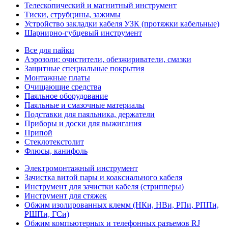
Телескопический и магнитный инструмент
Тиски, струбцины, зажимы
Устройство закладки кабеля УЗК (протяжки кабельные)
Шарнирно-губцевый инструмент
Все для пайки
Аэрозоли: очистители, обезжириватели, смазки
Защитные специальные покрытия
Монтажные платы
Очищающие средства
Паяльное оборудование
Паяльные и смазочные материалы
Подставки для паяльника, держатели
Приборы и доски для выжигания
Припой
Стеклотекстолит
Флюсы, канифоль
Электромонтажный инструмент
Зачистка витой пары и коаксиального кабеля
Инструмент для зачистки кабеля (стрипперы)
Инструмент для стяжек
Обжим изолированных клемм (НКи, НВи, РПи, РППи,
РШПи, ГСи)
Обжим компьютерных и телефонных разъемов RJ