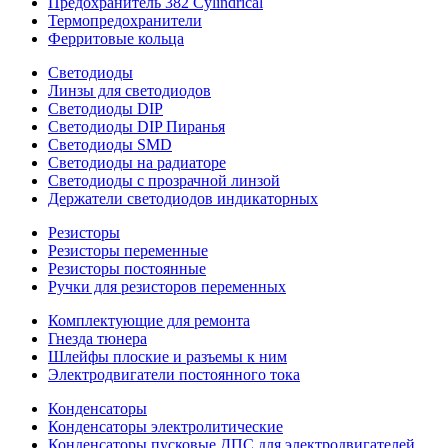
Предохранитель 382 Cylindrical
Термопредохранители
Ферритовые кольца
Светодиоды
Линзы для светодиодов
Светодиоды DIP
Светодиоды DIP Пиранья
Светодиоды SMD
Светодиоды на радиаторе
Светодиоды с прозрачной линзой
Держатели светодиодов индикаторных
Резисторы
Резисторы переменные
Резисторы постоянные
Ручки для резисторов переменных
Комплектующие для ремонта
Гнезда тюнера
Шлейфы плоские и разъемы к ним
Электродвигатели постоянного тока
Конденсаторы
Конденсаторы электролитические
Конденсаторы пусковые ДПС для электродвигателей