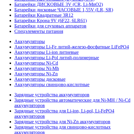
Батарейки ДИСКОВЫЕ 3V (CR, Li-MnO2)
Батарейки дисковые ЧАСОВЫЕ 1,55V (LR, SR)
Батарейки Квадратные 3R12
Батарейки Крона 9V (6F22, 6LR61)
Батарейки для слуховых аппаратов
Спецэлементы питания
Аккумуляторы
Аккумуляторы Li-Fe литий-железо-фосфатные LiFePO4
Аккумуляторы Li-ion литиевые
Аккумуляторы Li-Pol литий-полимерные
Аккумуляторы Ni-Cd
Аккумуляторы Ni-Mh
Аккумуляторы Ni-Zn
Аккумуляторы дисковые
Аккумуляторы свинцово-кислотные
Зарядные устройства аккумуляторов
Зарядные устройства автоматические для Ni-MH / Ni-Cd
аккумуляторов
Зарядные устройства для Li-ion, Li-pol, Li-FePO4
аккумуляторов
Зарядные устройства для Ni-Zn аккумуляторов
Зарядные устройства для свинцово-кислотных
аккумуляторов