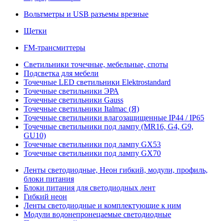
Вольтметры и USB разъемы врезные
Щетки
FM-трансмиттеры
Светильники точечные, мебельные, споты
Подсветка для мебели
Точечные LED светильники Elektrostandard
Точечные светильники ЭРА
Точечные светильники Gauss
Точечные светильники Italmac (Я)
Точечные светильники влагозащищенные IP44 / IP65
Точечные светильники под лампу (MR16, G4, G9,
GU10)
Точечные светильники под лампу GX53
Точечные светильники под лампу GX70
Ленты светодиодные, Неон гибкий, модули, профиль,
блоки питания
Блоки питания для светодиодных лент
Гибкий неон
Ленты светодиодные и комплектующие к ним
Модули водонепронецаемые светодиодные