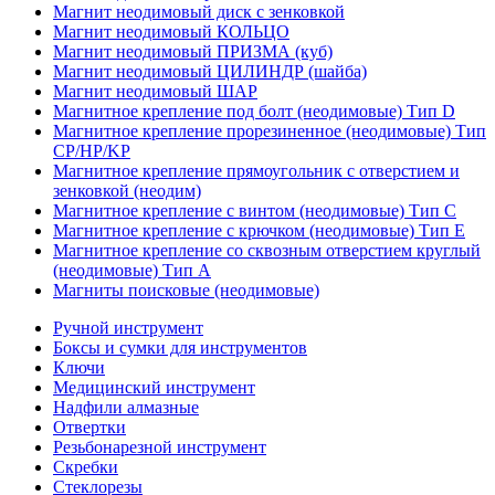
Магнит неодимовый диск с зенковкой
Магнит неодимовый КОЛЬЦО
Магнит неодимовый ПРИЗМА (куб)
Магнит неодимовый ЦИЛИНДР (шайба)
Магнит неодимовый ШАР
Магнитное крепление под болт (неодимовые) Тип D
Магнитное крепление прорезиненное (неодимовые) Тип
CP/HP/KP
Магнитное крепление прямоугольник с отверстием и
зенковкой (неодим)
Магнитное крепление с винтом (неодимовые) Тип С
Магнитное крепление с крючком (неодимовые) Тип Е
Магнитное крепление со сквозным отверстием круглый
(неодимовые) Тип А
Магниты поисковые (неодимовые)
Ручной инструмент
Боксы и сумки для инструментов
Ключи
Медицинский инструмент
Надфили алмазные
Отвертки
Резьбонарезной инструмент
Скребки
Стеклорезы