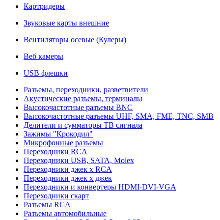
Картридеры
Звуковые карты внешние
Вентиляторы осевые (Кулеры)
Веб камеры
USB флешки
Разъемы, переходники, разветвители
Акустические разъемы, терминалы
Высокочастотные разъемы BNC
Высокочастотные разъемы UHF, SMA, FME, TNC, SMB
Делители и сумматоры ТВ сигнала
Зажимы "Крокодил"
Микрофонные разъемы
Переходники RCA
Переходники USB, SATA, Molex
Переходники джек х RCA
Переходники джек х джек
Переходники и конвертеры HDMI-DVI-VGA
Переходники скарт
Разъемы RCA
Разъемы автомобильные