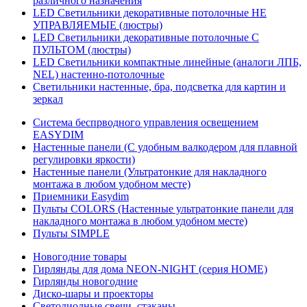
различного назначения
LED Светильники декоративные потолочные НЕ
УПРАВЛЯЕМЫЕ (люстры)
LED Светильники декоративные потолочные С
ПУЛЬТОМ (люстры)
LED Светильники компактные линейные (аналоги ЛПБ,
NEL) настенно-потолочные
Светильники настенные, бра, подсветка для картин и
зеркал
Система беспрводного управления освещением
EASYDIM
Настенные панели (С удобным валкодером для плавной
регулировки яркости)
Настенные панели (Ультратонкие для накладного
монтажа в любом удобном месте)
Приемники Easydim
Пульты COLORS (Настенные ультратонкие панели для
накладного монтажа в любом удобном месте)
Пульты SIMPLE
Новогодние товары
Гирлянды для дома NEON-NIGHT (серия HOME)
Гирлянды новогодние
Диско-шары и проекторы
Светодиодные свечи, стаканы