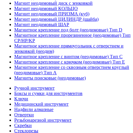
Магнит неодимовый диск с зенковкой
Магнит неодимовый КОЛЬЦО
Магнит неодимовый ПРИЗМА (куб)
Магнит неодимовый ЦИЛИНДР (шайба)
Магнит неодимовый ШАР
Магнитное крепление под болт (неодимовые) Тип D
Магнитное крепление прорезиненное (неодимовые) Тип
CP/HP/KP
Магнитное крепление прямоугольник с отверстием и
зенковкой (неодим)
Магнитное крепление с винтом (неодимовые) Тип С
Магнитное крепление с крючком (неодимовые) Тип Е
Магнитное крепление со сквозным отверстием круглый
(неодимовые) Тип А
Магниты поисковые (неодимовые)
Ручной инструмент
Боксы и сумки для инструментов
Ключи
Медицинский инструмент
Надфили алмазные
Отвертки
Резьбонарезной инструмент
Скребки
Стеклорезы