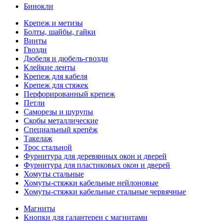
Бинокли
Крепеж и метизы
Болты, шайбы, гайки
Винты
Гвозди
Дюбеля и дюбель-гвозди
Клейкие ленты
Крепеж для кабеля
Крепеж для стяжек
Перфорированный крепеж
Петли
Саморезы и шурупы
Скобы металлические
Специальный крепёж
Такелаж
Трос стальной
Фурнитура для деревянных окон и дверей
Фурнитура для пластиковых окон и дверей
Хомуты стальные
Хомуты-стяжки кабельные нейлоновые
Хомуты-стяжки кабельные стальные червячные
Магниты
Кнопки для галантереи с магнитами