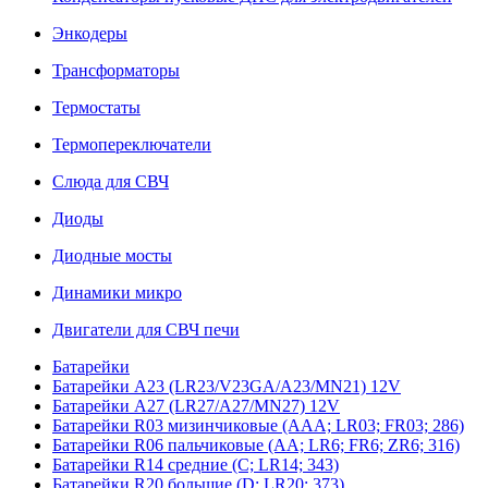
Энкодеры
Трансформаторы
Термостаты
Термопереключатели
Слюда для СВЧ
Диоды
Диодные мосты
Динамики микро
Двигатели для СВЧ печи
Батарейки
Батарейки A23 (LR23/V23GA/A23/MN21) 12V
Батарейки A27 (LR27/A27/MN27) 12V
Батарейки R03 мизинчиковые (AAA; LR03; FR03; 286)
Батарейки R06 пальчиковые (AA; LR6; FR6; ZR6; 316)
Батарейки R14 средние (C; LR14; 343)
Батарейки R20 большие (D; LR20; 373)