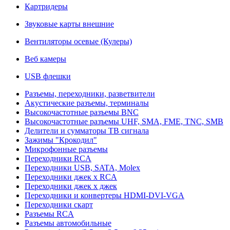
Картридеры
Звуковые карты внешние
Вентиляторы осевые (Кулеры)
Веб камеры
USB флешки
Разъемы, переходники, разветвители
Акустические разъемы, терминалы
Высокочастотные разъемы BNC
Высокочастотные разъемы UHF, SMA, FME, TNC, SMB
Делители и сумматоры ТВ сигнала
Зажимы "Крокодил"
Микрофонные разъемы
Переходники RCA
Переходники USB, SATA, Molex
Переходники джек х RCA
Переходники джек х джек
Переходники и конвертеры HDMI-DVI-VGA
Переходники скарт
Разъемы RCA
Разъемы автомобильные