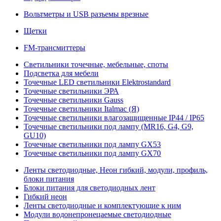
Вольтметры и USB разъемы врезные
Щетки
FM-трансмиттеры
Светильники точечные, мебельные, споты
Подсветка для мебели
Точечные LED светильники Elektrostandard
Точечные светильники ЭРА
Точечные светильники Gauss
Точечные светильники Italmac (Я)
Точечные светильники влагозащищенные IP44 / IP65
Точечные светильники под лампу (MR16, G4, G9,
GU10)
Точечные светильники под лампу GX53
Точечные светильники под лампу GX70
Ленты светодиодные, Неон гибкий, модули, профиль,
блоки питания
Блоки питания для светодиодных лент
Гибкий неон
Ленты светодиодные и комплектующие к ним
Модули водонепронецаемые светодиодные