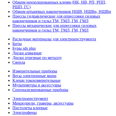
Обжим неизолированных клемм (НК, НВ, РП, РПП,
РШП, ГС)
Обжим штыревых наконечников НШВ, НШВи, НШВи
Прессы гидравлические для опрессовки силовых
наконечников и гильз ТМ, ТМЛ, ГМ, ГМЛ
Прессы механические для опрессовки силовых
наконечников и гильз ТМ, ТМЛ, ГМ, ГМЛ
Расходные материалы для электроинструмента
Биты
Буры sds plus
Диски алмазные
Диски отрезные по металлу
Сверла
Измерительные приборы
Весы электронные мини
Клещи токоизмерительные
Мультиметры и аксессуары
Специализированные приборы
Электроинструмент
Микродрели, граверы, аксессуары
Пистолеты клеевые
Электрофены