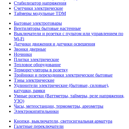
Стабилизатор напряжения
Счетчики электрические
Таймеры модульные TDM
Бытовые электротовары
Вентиляторы бытовые настенные
Выключатели и розетки с пультом или управлением по
Wi-Fi
Датчики движения и датчики освещения
Звонки дверные
Ночники
Плитки электрические
Тепловое оборудование
Терморегуляторы в розетку
Тройники и переходники электрические бытовые
Тэны электрические
Удлинители электрические (бытовые, силовые),
катушки, рамки
Умные розетки (Ваттметры, таймеры, реле напряжения,
УЗО)
Часы, метеостанции, термометры, ареометры
Электрокипятильники
Кнопки, выключатели, светосигнальная арматура
Галетные переключатели