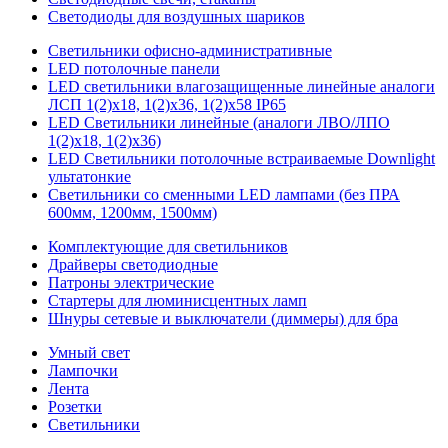
Светодиоды для воздушных шариков
Светильники офисно-административные
LED потолочные панели
LED светильники влагозащищенные линейные аналоги
ЛСП 1(2)х18, 1(2)х36, 1(2)х58 IP65
LED Светильники линейные (аналоги ЛВО/ЛПО
1(2)х18, 1(2)х36)
LED Светильники потолочные встраиваемые Downlight
ультатонкие
Светильники со сменными LED лампами (без ПРА
600мм, 1200мм, 1500мм)
Комплектующие для светильников
Драйверы светодиодные
Патроны электрические
Стартеры для люминисцентных ламп
Шнуры сетевые и выключатели (диммеры) для бра
Умный свет
Лампочки
Лента
Розетки
Светильники