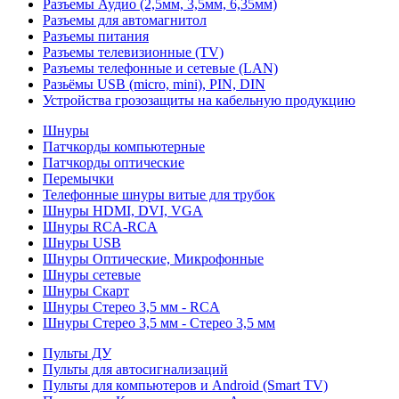
Разъемы Аудио (2,5мм, 3,5мм, 6,35мм)
Разъемы для автомагнитол
Разъемы питания
Разъемы телевизионные (TV)
Разъемы телефонные и сетевые (LAN)
Разьёмы USB (micro, mini), PIN, DIN
Устройства грозозащиты на кабельную продукцию
Шнуры
Патчкорды компьютерные
Патчкорды оптические
Перемычки
Телефонные шнуры витые для трубок
Шнуры HDMI, DVI, VGA
Шнуры RCA-RCA
Шнуры USB
Шнуры Оптические, Микрофонные
Шнуры сетевые
Шнуры Скарт
Шнуры Стерео 3,5 мм - RCA
Шнуры Стерео 3,5 мм - Стерео 3,5 мм
Пульты ДУ
Пульты для автосигнализаций
Пульты для компьютеров и Android (Smart TV)