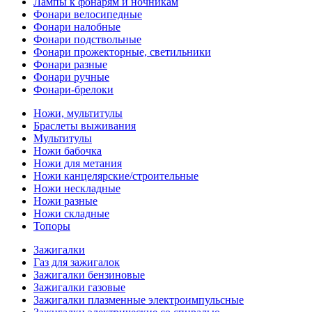
Лампы к фонарям и ночникам
Фонари велосипедные
Фонари налобные
Фонари подствольные
Фонари прожекторные, светильники
Фонари разные
Фонари ручные
Фонари-брелоки
Ножи, мультитулы
Браслеты выживания
Мультитулы
Ножи бабочка
Ножи для метания
Ножи канцелярские/строительные
Ножи нескладные
Ножи разные
Ножи складные
Топоры
Зажигалки
Газ для зажигалок
Зажигалки бензиновые
Зажигалки газовые
Зажигалки плазменные электроимпульсные