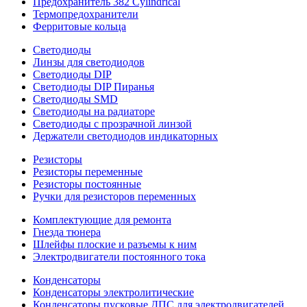
Предохранитель 382 Cylindrical
Термопредохранители
Ферритовые кольца
Светодиоды
Линзы для светодиодов
Светодиоды DIP
Светодиоды DIP Пиранья
Светодиоды SMD
Светодиоды на радиаторе
Светодиоды с прозрачной линзой
Держатели светодиодов индикаторных
Резисторы
Резисторы переменные
Резисторы постоянные
Ручки для резисторов переменных
Комплектующие для ремонта
Гнезда тюнера
Шлейфы плоские и разъемы к ним
Электродвигатели постоянного тока
Конденсаторы
Конденсаторы электролитические
Конденсаторы пусковые ДПС для электродвигателей