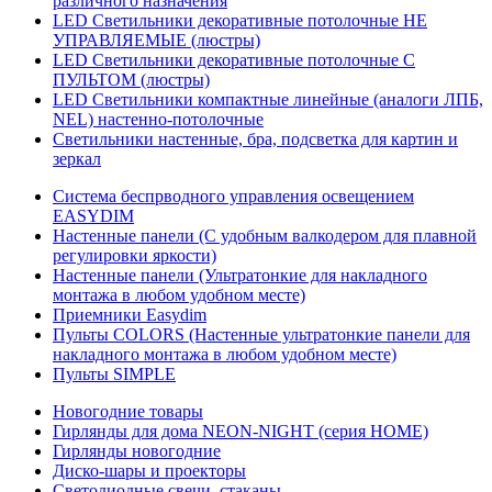
различного назначения
LED Светильники декоративные потолочные НЕ
УПРАВЛЯЕМЫЕ (люстры)
LED Светильники декоративные потолочные С
ПУЛЬТОМ (люстры)
LED Светильники компактные линейные (аналоги ЛПБ,
NEL) настенно-потолочные
Светильники настенные, бра, подсветка для картин и
зеркал
Система беспрводного управления освещением
EASYDIM
Настенные панели (С удобным валкодером для плавной
регулировки яркости)
Настенные панели (Ультратонкие для накладного
монтажа в любом удобном месте)
Приемники Easydim
Пульты COLORS (Настенные ультратонкие панели для
накладного монтажа в любом удобном месте)
Пульты SIMPLE
Новогодние товары
Гирлянды для дома NEON-NIGHT (серия HOME)
Гирлянды новогодние
Диско-шары и проекторы
Светодиодные свечи, стаканы