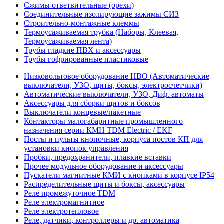
Сжимы ответвительные (орехи)
Соединительные изолирующие зажимы СИЗ
Строительно-монтажные клеммы
Термоусаживаемая трубка (Наборы, Клеевая,
Термоусаживаемая лента)
Трубы гладкие ПВХ и аксессуары
Трубы гофрированные пластиковые
Низковольтовое оборудование НВО (Автоматические
выключатели, УЗО, щиты, боксы, электросчетчики)
Автоматические выключатели, УЗО, Диф. автоматы
Аксессуары для сборки щитов и боксов
Выключатели концевые/пакетные
Контакторы малогабаритные промышленного
назначения серии КМН TDM Electric / EKF
Посты и пульты кнопочные, корпуса постов КП для
установки кнопок управления
Пробки, предохранители, плавкие вставки
Прочее модульное оборудование и аксессуары
Пускатели магнитные КМИ с кнопками в корпусе IP54
Распределительные щиты и боксы, аксессуары
Реле промежуточное TDM
Реле электромагнитное
Реле электротепловое
Реле, датчики, контроллеры и др. автоматика