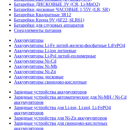
Батарейки ДИСКОВЫЕ 3V (CR, Li-MnO2)
Батарейки дисковые ЧАСОВЫЕ 1,55V (LR, SR)
Батарейки Квадратные 3R12
Батарейки Крона 9V (6F22, 6LR61)
Батарейки для слуховых аппаратов
Спецэлементы питания
Аккумуляторы
Аккумуляторы Li-Fe литий-железо-фосфатные LiFePO4
Аккумуляторы Li-ion литиевые
Аккумуляторы Li-Pol литий-полимерные
Аккумуляторы Ni-Cd
Аккумуляторы Ni-Mh
Аккумуляторы Ni-Zn
Аккумуляторы дисковые
Аккумуляторы свинцово-кислотные
Зарядные устройства аккумуляторов
Зарядные устройства автоматические для Ni-MH / Ni-Cd
аккумуляторов
Зарядные устройства для Li-ion, Li-pol, Li-FePO4
аккумуляторов
Зарядные устройства для Ni-Zn аккумуляторов
Зарядные устройства для свинцово-кислотных
аккумуляторов