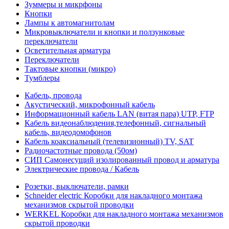
Зуммеры и микрфоны
Кнопки
Лампы к автомагнитолам
Микровыключатели и кнопки и ползунковые
переключатели
Осветительная арматура
Переключатели
Тактовые кнопки (микро)
Тумблеры
Кабель, провода
Акустический, микрофонный кабель
Информационный кабель LAN (витая пара) UTP, FTP
Кабель видеонаблюдения,телефонный, сигнальный
кабель, видеодомофонов
Кабель коаксиальный (телевизионный) TV, SAT
Радиочастотные провода (50ом)
СИП Самонесущий изолированный провод и арматура
Электрические провода / Кабель
Розетки, выключатели, рамки
Schneider electric Коробки для накладного монтажа
механизмов скрытой проводки
WERKEL Коробки для накладного монтажа механизмов
скрытой проводки