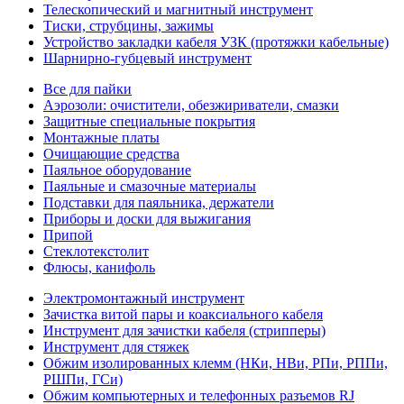
Телескопический и магнитный инструмент
Тиски, струбцины, зажимы
Устройство закладки кабеля УЗК (протяжки кабельные)
Шарнирно-губцевый инструмент
Все для пайки
Аэрозоли: очистители, обезжириватели, смазки
Защитные специальные покрытия
Монтажные платы
Очищающие средства
Паяльное оборудование
Паяльные и смазочные материалы
Подставки для паяльника, держатели
Приборы и доски для выжигания
Припой
Стеклотекстолит
Флюсы, канифоль
Электромонтажный инструмент
Зачистка витой пары и коаксиального кабеля
Инструмент для зачистки кабеля (стрипперы)
Инструмент для стяжек
Обжим изолированных клемм (НКи, НВи, РПи, РППи,
РШПи, ГСи)
Обжим компьютерных и телефонных разъемов RJ