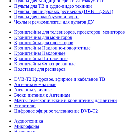
Пульты для Кондиционеров и Автоакустики
Пульты для ТВ и аудио-видео техники
Пульты для цифровых ресиверов (DVB-T2, SAT)
Пульты для шлагбаумов и ворот
Чехлы и ремкомплекты для пультов ДУ
Кронштейны для телевизоров, проекторов, мониторов
Кронштейны для мониторов
Кронштейны для проекторов
Кронштейны Наклонно-повортотные
Кронштейны Наклонные
Кронштейны Потолочные
Кронштейны Фиксированные
Подставки для ресиверов
DVB-T2 Цифровое, эфирное и кабельное ТВ
Антенны комнатные
Антенны уличные
Блоки питания к Антеннам
Мачты телескопические и кронштейны для антенн
Усилители
Цифровое эфирное телевидение DVB-Т2
Аудиотехника
Микрофоны
Наушники