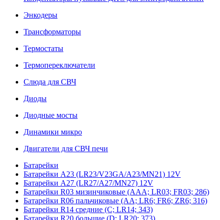
Энкодеры
Трансформаторы
Термостаты
Термопереключатели
Слюда для СВЧ
Диоды
Диодные мосты
Динамики микро
Двигатели для СВЧ печи
Батарейки
Батарейки A23 (LR23/V23GA/A23/MN21) 12V
Батарейки A27 (LR27/A27/MN27) 12V
Батарейки R03 мизинчиковые (AAA; LR03; FR03; 286)
Батарейки R06 пальчиковые (AA; LR6; FR6; ZR6; 316)
Батарейки R14 средние (C; LR14; 343)
Батарейки R20 большие (D; LR20; 373)