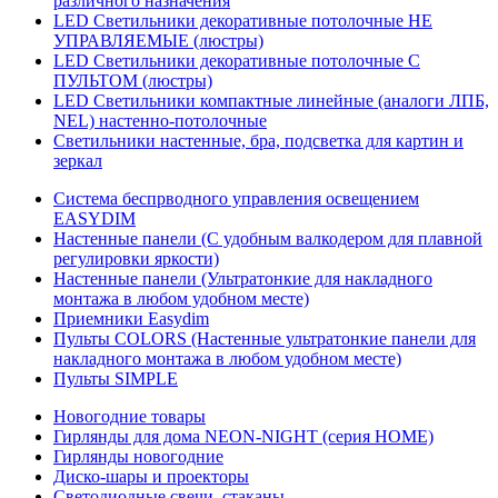
различного назначения
LED Светильники декоративные потолочные НЕ
УПРАВЛЯЕМЫЕ (люстры)
LED Светильники декоративные потолочные С
ПУЛЬТОМ (люстры)
LED Светильники компактные линейные (аналоги ЛПБ,
NEL) настенно-потолочные
Светильники настенные, бра, подсветка для картин и
зеркал
Система беспрводного управления освещением
EASYDIM
Настенные панели (С удобным валкодером для плавной
регулировки яркости)
Настенные панели (Ультратонкие для накладного
монтажа в любом удобном месте)
Приемники Easydim
Пульты COLORS (Настенные ультратонкие панели для
накладного монтажа в любом удобном месте)
Пульты SIMPLE
Новогодние товары
Гирлянды для дома NEON-NIGHT (серия HOME)
Гирлянды новогодние
Диско-шары и проекторы
Светодиодные свечи, стаканы