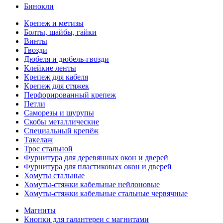
Бинокли
Крепеж и метизы
Болты, шайбы, гайки
Винты
Гвозди
Дюбеля и дюбель-гвозди
Клейкие ленты
Крепеж для кабеля
Крепеж для стяжек
Перфорированный крепеж
Петли
Саморезы и шурупы
Скобы металлические
Специальный крепёж
Такелаж
Трос стальной
Фурнитура для деревянных окон и дверей
Фурнитура для пластиковых окон и дверей
Хомуты стальные
Хомуты-стяжки кабельные нейлоновые
Хомуты-стяжки кабельные стальные червячные
Магниты
Кнопки для галантереи с магнитами