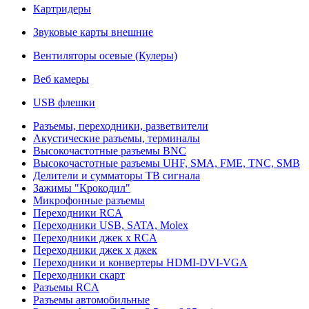
Картридеры
Звуковые карты внешние
Вентиляторы осевые (Кулеры)
Веб камеры
USB флешки
Разъемы, переходники, разветвители
Акустические разъемы, терминалы
Высокочастотные разъемы BNC
Высокочастотные разъемы UHF, SMA, FME, TNC, SMB
Делители и сумматоры ТВ сигнала
Зажимы "Крокодил"
Микрофонные разъемы
Переходники RCA
Переходники USB, SATA, Molex
Переходники джек х RCA
Переходники джек х джек
Переходники и конвертеры HDMI-DVI-VGA
Переходники скарт
Разъемы RCA
Разъемы автомобильные