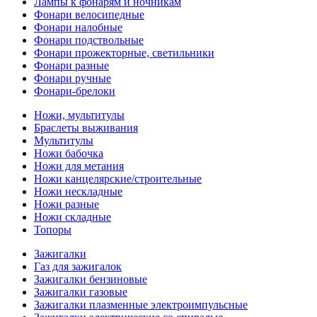
Лампы к фонарям и ночникам
Фонари велосипедные
Фонари налобные
Фонари подствольные
Фонари прожекторные, светильники
Фонари разные
Фонари ручные
Фонари-брелоки
Ножи, мультитулы
Браслеты выживания
Мультитулы
Ножи бабочка
Ножи для метания
Ножи канцелярские/строительные
Ножи нескладные
Ножи разные
Ножи складные
Топоры
Зажигалки
Газ для зажигалок
Зажигалки бензиновые
Зажигалки газовые
Зажигалки плазменные электроимпульсные