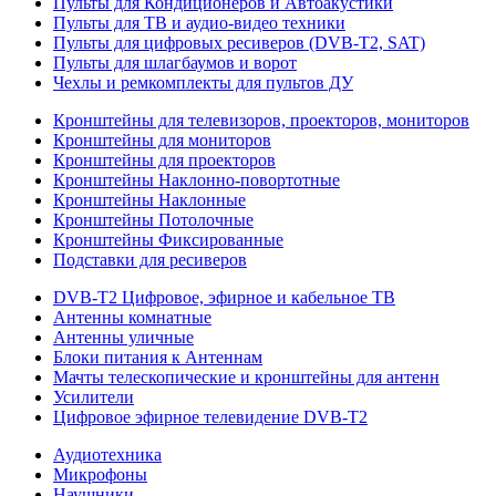
Пульты для Кондиционеров и Автоакустики
Пульты для ТВ и аудио-видео техники
Пульты для цифровых ресиверов (DVB-T2, SAT)
Пульты для шлагбаумов и ворот
Чехлы и ремкомплекты для пультов ДУ
Кронштейны для телевизоров, проекторов, мониторов
Кронштейны для мониторов
Кронштейны для проекторов
Кронштейны Наклонно-повортотные
Кронштейны Наклонные
Кронштейны Потолочные
Кронштейны Фиксированные
Подставки для ресиверов
DVB-T2 Цифровое, эфирное и кабельное ТВ
Антенны комнатные
Антенны уличные
Блоки питания к Антеннам
Мачты телескопические и кронштейны для антенн
Усилители
Цифровое эфирное телевидение DVB-Т2
Аудиотехника
Микрофоны
Наушники