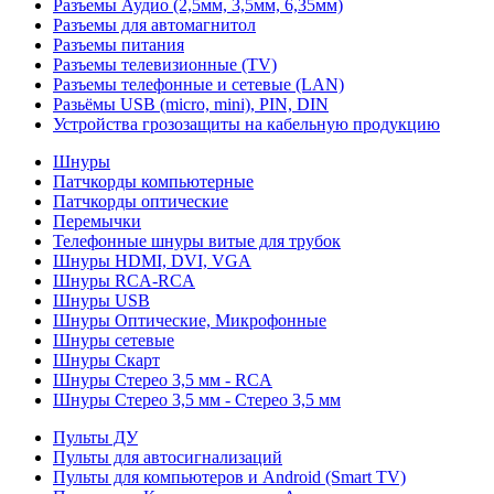
Разъемы Аудио (2,5мм, 3,5мм, 6,35мм)
Разъемы для автомагнитол
Разъемы питания
Разъемы телевизионные (TV)
Разъемы телефонные и сетевые (LAN)
Разьёмы USB (micro, mini), PIN, DIN
Устройства грозозащиты на кабельную продукцию
Шнуры
Патчкорды компьютерные
Патчкорды оптические
Перемычки
Телефонные шнуры витые для трубок
Шнуры HDMI, DVI, VGA
Шнуры RCA-RCA
Шнуры USB
Шнуры Оптические, Микрофонные
Шнуры сетевые
Шнуры Скарт
Шнуры Стерео 3,5 мм - RCA
Шнуры Стерео 3,5 мм - Стерео 3,5 мм
Пульты ДУ
Пульты для автосигнализаций
Пульты для компьютеров и Android (Smart TV)