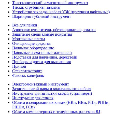
Телескопический и магнитный инструмент
Тиски, струбцины, зажимы
Устройство закладки кабеля УЗК (протяжки кабельные)
Шарнирно-губцевый инструмент
Все для пайки
Аэрозоли: очистители, обезжириватели, смазки
Защитные специальные покрытия
Монтажные платы
Очищающие средства
Паяльное оборудование
Паяльные и смазочные материалы
Подставки для паяльника, держатели
Приборы и доски для выжигания
Припой
Стеклотекстолит
Флюсы, канифоль
Электромонтажный инструмент
Зачистка витой пары и коаксиального кабеля
Инструмент для зачистки кабеля (стрипперы)
Инструмент для стяжек
Обжим изолированных клемм (НКи, НВи, РПи, РППи,
РШПи, ГСи)
Обжим компьютерных и телефонных разъемов RJ