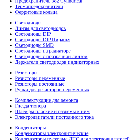
Предохранитель 382 Cylindrical
Термопредохранители
Ферритовые кольца
Светодиоды
Линзы для светодиодов
Светодиоды DIP
Светодиоды DIP Пиранья
Светодиоды SMD
Светодиоды на радиаторе
Светодиоды с прозрачной линзой
Держатели светодиодов индикаторных
Резисторы
Резисторы переменные
Резисторы постоянные
Ручки для резисторов переменных
Комплектующие для ремонта
Гнезда тюнера
Шлейфы плоские и разъемы к ним
Электродвигатели постоянного тока
Конденсаторы
Конденсаторы электролитические
Конденсаторы пусковые ДПС для электродвигателей