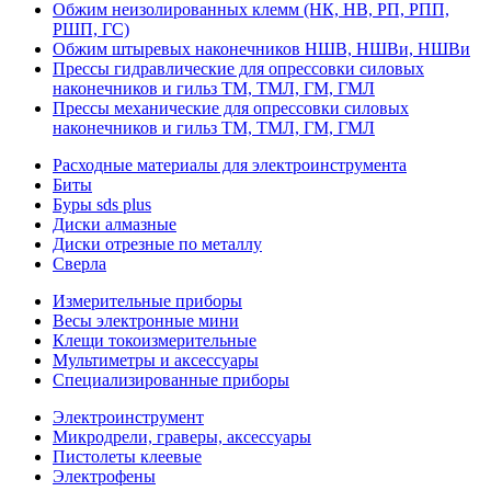
Обжим неизолированных клемм (НК, НВ, РП, РПП,
РШП, ГС)
Обжим штыревых наконечников НШВ, НШВи, НШВи
Прессы гидравлические для опрессовки силовых
наконечников и гильз ТМ, ТМЛ, ГМ, ГМЛ
Прессы механические для опрессовки силовых
наконечников и гильз ТМ, ТМЛ, ГМ, ГМЛ
Расходные материалы для электроинструмента
Биты
Буры sds plus
Диски алмазные
Диски отрезные по металлу
Сверла
Измерительные приборы
Весы электронные мини
Клещи токоизмерительные
Мультиметры и аксессуары
Специализированные приборы
Электроинструмент
Микродрели, граверы, аксессуары
Пистолеты клеевые
Электрофены