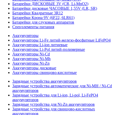
Батарейки ДИСКОВЫЕ 3V (CR, Li-MnO2)
Батарейки дисковые ЧАСОВЫЕ 1,55V (LR, SR)
Батарейки Квадратные 3R12
Батарейки Крона 9V (6F22, 6LR61)
Батарейки для слуховых аппаратов
Спецэлементы питания
Аккумуляторы
Аккумуляторы Li-Fe литий-железо-фосфатные LiFePO4
Аккумуляторы Li-ion литиевые
Аккумуляторы Li-Pol литий-полимерные
Аккумуляторы Ni-Cd
Аккумуляторы Ni-Mh
Аккумуляторы Ni-Zn
Аккумуляторы дисковые
Аккумуляторы свинцово-кислотные
Зарядные устройства аккумуляторов
Зарядные устройства автоматические для Ni-MH / Ni-Cd
аккумуляторов
Зарядные устройства для Li-ion, Li-pol, Li-FePO4
аккумуляторов
Зарядные устройства для Ni-Zn аккумуляторов
Зарядные устройства для свинцово-кислотных
аккумуляторов