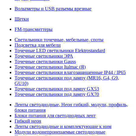
Вольтметры и USB разъемы врезные
Щетки
FM-трансмиттеры
Светильники точечные, мебельные, споты
Подсветка для мебели
Точечные LED светильники Elektrostandard
Точечные светильники ЭРА
Точечные светильники Gauss
Точечные светильники Italmac (Я)
Точечные светильники влагозащищенные IP44 / IP65
Точечные светильники под лампу (MR16, G4, G9,
GU10)
Точечные светильники под лампу GX53
Точечные светильники под лампу GX70
Ленты светодиодные, Неон гибкий, модули, профиль,
блоки питания
Блоки питания для светодиодных лент
Гибкий неон
Ленты светодиодные и комплектующие к ним
Модули водонепронецаемые светодиодные