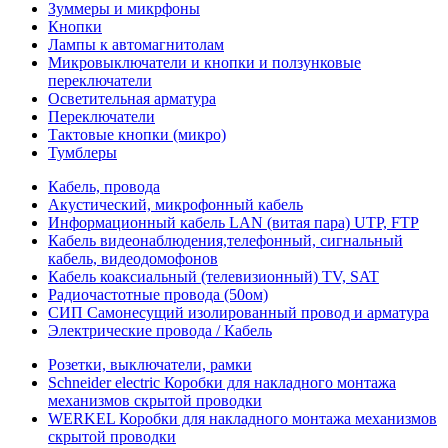
Зуммеры и микрфоны
Кнопки
Лампы к автомагнитолам
Микровыключатели и кнопки и ползунковые
переключатели
Осветительная арматура
Переключатели
Тактовые кнопки (микро)
Тумблеры
Кабель, провода
Акустический, микрофонный кабель
Информационный кабель LAN (витая пара) UTP, FTP
Кабель видеонаблюдения,телефонный, сигнальный
кабель, видеодомофонов
Кабель коаксиальный (телевизионный) TV, SAT
Радиочастотные провода (50ом)
СИП Самонесущий изолированный провод и арматура
Электрические провода / Кабель
Розетки, выключатели, рамки
Schneider electric Коробки для накладного монтажа
механизмов скрытой проводки
WERKEL Коробки для накладного монтажа механизмов
скрытой проводки