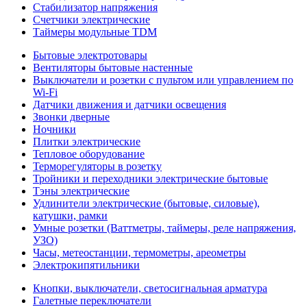
Стабилизатор напряжения
Счетчики электрические
Таймеры модульные TDM
Бытовые электротовары
Вентиляторы бытовые настенные
Выключатели и розетки с пультом или управлением по
Wi-Fi
Датчики движения и датчики освещения
Звонки дверные
Ночники
Плитки электрические
Тепловое оборудование
Терморегуляторы в розетку
Тройники и переходники электрические бытовые
Тэны электрические
Удлинители электрические (бытовые, силовые),
катушки, рамки
Умные розетки (Ваттметры, таймеры, реле напряжения,
УЗО)
Часы, метеостанции, термометры, ареометры
Электрокипятильники
Кнопки, выключатели, светосигнальная арматура
Галетные переключатели