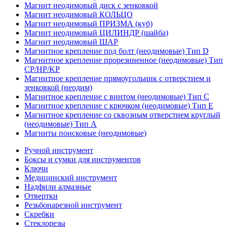
Магнит неодимовый диск с зенковкой
Магнит неодимовый КОЛЬЦО
Магнит неодимовый ПРИЗМА (куб)
Магнит неодимовый ЦИЛИНДР (шайба)
Магнит неодимовый ШАР
Магнитное крепление под болт (неодимовые) Тип D
Магнитное крепление прорезиненное (неодимовые) Тип
CP/HP/KP
Магнитное крепление прямоугольник с отверстием и
зенковкой (неодим)
Магнитное крепление с винтом (неодимовые) Тип С
Магнитное крепление с крючком (неодимовые) Тип Е
Магнитное крепление со сквозным отверстием круглый
(неодимовые) Тип А
Магниты поисковые (неодимовые)
Ручной инструмент
Боксы и сумки для инструментов
Ключи
Медицинский инструмент
Надфили алмазные
Отвертки
Резьбонарезной инструмент
Скребки
Стеклорезы