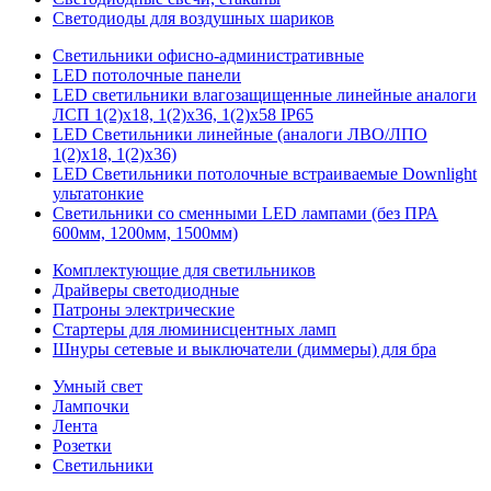
Светодиоды для воздушных шариков
Светильники офисно-административные
LED потолочные панели
LED светильники влагозащищенные линейные аналоги
ЛСП 1(2)х18, 1(2)х36, 1(2)х58 IP65
LED Светильники линейные (аналоги ЛВО/ЛПО
1(2)х18, 1(2)х36)
LED Светильники потолочные встраиваемые Downlight
ультатонкие
Светильники со сменными LED лампами (без ПРА
600мм, 1200мм, 1500мм)
Комплектующие для светильников
Драйверы светодиодные
Патроны электрические
Стартеры для люминисцентных ламп
Шнуры сетевые и выключатели (диммеры) для бра
Умный свет
Лампочки
Лента
Розетки
Светильники