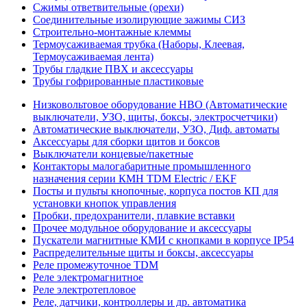
Сжимы ответвительные (орехи)
Соединительные изолирующие зажимы СИЗ
Строительно-монтажные клеммы
Термоусаживаемая трубка (Наборы, Клеевая,
Термоусаживаемая лента)
Трубы гладкие ПВХ и аксессуары
Трубы гофрированные пластиковые
Низковольтовое оборудование НВО (Автоматические
выключатели, УЗО, щиты, боксы, электросчетчики)
Автоматические выключатели, УЗО, Диф. автоматы
Аксессуары для сборки щитов и боксов
Выключатели концевые/пакетные
Контакторы малогабаритные промышленного
назначения серии КМН TDM Electric / EKF
Посты и пульты кнопочные, корпуса постов КП для
установки кнопок управления
Пробки, предохранители, плавкие вставки
Прочее модульное оборудование и аксессуары
Пускатели магнитные КМИ с кнопками в корпусе IP54
Распределительные щиты и боксы, аксессуары
Реле промежуточное TDM
Реле электромагнитное
Реле электротепловое
Реле, датчики, контроллеры и др. автоматика