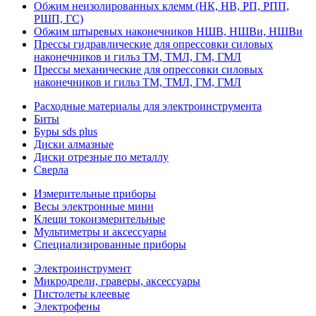
Обжим неизолированных клемм (НК, НВ, РП, РПП,
РШП, ГС)
Обжим штыревых наконечников НШВ, НШВи, НШВи
Прессы гидравлические для опрессовки силовых
наконечников и гильз ТМ, ТМЛ, ГМ, ГМЛ
Прессы механические для опрессовки силовых
наконечников и гильз ТМ, ТМЛ, ГМ, ГМЛ
Расходные материалы для электроинструмента
Биты
Буры sds plus
Диски алмазные
Диски отрезные по металлу
Сверла
Измерительные приборы
Весы электронные мини
Клещи токоизмерительные
Мультиметры и аксессуары
Специализированные приборы
Электроинструмент
Микродрели, граверы, аксессуары
Пистолеты клеевые
Электрофены