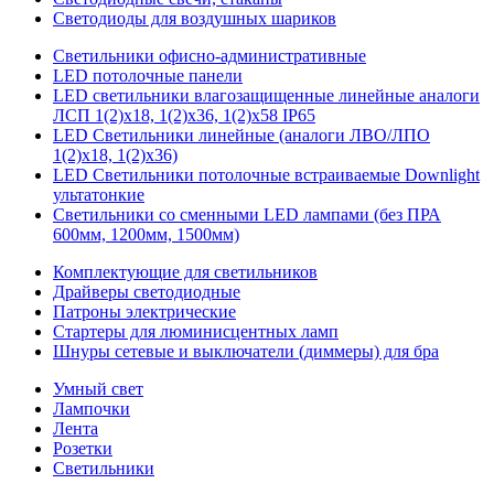
Светодиоды для воздушных шариков
Светильники офисно-административные
LED потолочные панели
LED светильники влагозащищенные линейные аналоги
ЛСП 1(2)х18, 1(2)х36, 1(2)х58 IP65
LED Светильники линейные (аналоги ЛВО/ЛПО
1(2)х18, 1(2)х36)
LED Светильники потолочные встраиваемые Downlight
ультатонкие
Светильники со сменными LED лампами (без ПРА
600мм, 1200мм, 1500мм)
Комплектующие для светильников
Драйверы светодиодные
Патроны электрические
Стартеры для люминисцентных ламп
Шнуры сетевые и выключатели (диммеры) для бра
Умный свет
Лампочки
Лента
Розетки
Светильники