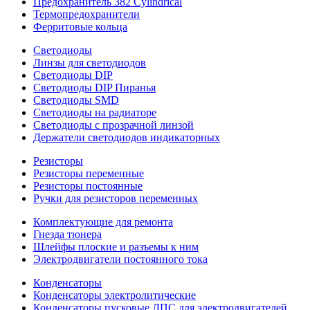
Предохранитель 382 Cylindrical
Термопредохранители
Ферритовые кольца
Светодиоды
Линзы для светодиодов
Светодиоды DIP
Светодиоды DIP Пиранья
Светодиоды SMD
Светодиоды на радиаторе
Светодиоды с прозрачной линзой
Держатели светодиодов индикаторных
Резисторы
Резисторы переменные
Резисторы постоянные
Ручки для резисторов переменных
Комплектующие для ремонта
Гнезда тюнера
Шлейфы плоские и разъемы к ним
Электродвигатели постоянного тока
Конденсаторы
Конденсаторы электролитические
Конденсаторы пусковые ДПС для электродвигателей