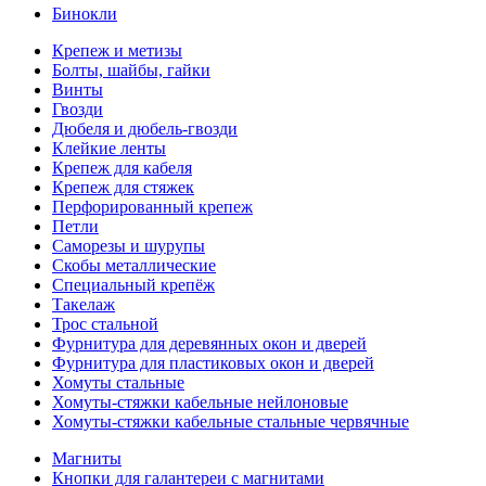
Бинокли
Крепеж и метизы
Болты, шайбы, гайки
Винты
Гвозди
Дюбеля и дюбель-гвозди
Клейкие ленты
Крепеж для кабеля
Крепеж для стяжек
Перфорированный крепеж
Петли
Саморезы и шурупы
Скобы металлические
Специальный крепёж
Такелаж
Трос стальной
Фурнитура для деревянных окон и дверей
Фурнитура для пластиковых окон и дверей
Хомуты стальные
Хомуты-стяжки кабельные нейлоновые
Хомуты-стяжки кабельные стальные червячные
Магниты
Кнопки для галантереи с магнитами