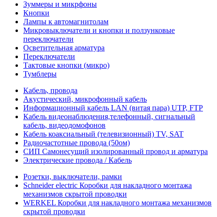
Зуммеры и микрфоны
Кнопки
Лампы к автомагнитолам
Микровыключатели и кнопки и ползунковые
переключатели
Осветительная арматура
Переключатели
Тактовые кнопки (микро)
Тумблеры
Кабель, провода
Акустический, микрофонный кабель
Информационный кабель LAN (витая пара) UTP, FTP
Кабель видеонаблюдения,телефонный, сигнальный
кабель, видеодомофонов
Кабель коаксиальный (телевизионный) TV, SAT
Радиочастотные провода (50ом)
СИП Самонесущий изолированный провод и арматура
Электрические провода / Кабель
Розетки, выключатели, рамки
Schneider electric Коробки для накладного монтажа
механизмов скрытой проводки
WERKEL Коробки для накладного монтажа механизмов
скрытой проводки