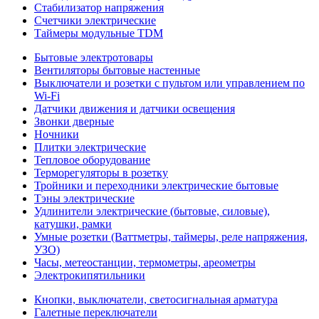
Стабилизатор напряжения
Счетчики электрические
Таймеры модульные TDM
Бытовые электротовары
Вентиляторы бытовые настенные
Выключатели и розетки с пультом или управлением по
Wi-Fi
Датчики движения и датчики освещения
Звонки дверные
Ночники
Плитки электрические
Тепловое оборудование
Терморегуляторы в розетку
Тройники и переходники электрические бытовые
Тэны электрические
Удлинители электрические (бытовые, силовые),
катушки, рамки
Умные розетки (Ваттметры, таймеры, реле напряжения,
УЗО)
Часы, метеостанции, термометры, ареометры
Электрокипятильники
Кнопки, выключатели, светосигнальная арматура
Галетные переключатели