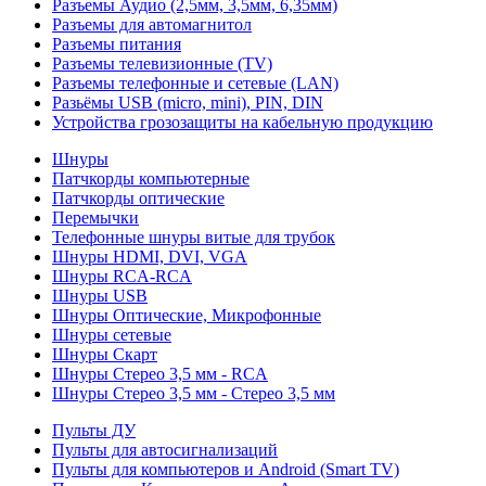
Разъемы Аудио (2,5мм, 3,5мм, 6,35мм)
Разъемы для автомагнитол
Разъемы питания
Разъемы телевизионные (TV)
Разъемы телефонные и сетевые (LAN)
Разьёмы USB (micro, mini), PIN, DIN
Устройства грозозащиты на кабельную продукцию
Шнуры
Патчкорды компьютерные
Патчкорды оптические
Перемычки
Телефонные шнуры витые для трубок
Шнуры HDMI, DVI, VGA
Шнуры RCA-RCA
Шнуры USB
Шнуры Оптические, Микрофонные
Шнуры сетевые
Шнуры Скарт
Шнуры Стерео 3,5 мм - RCA
Шнуры Стерео 3,5 мм - Стерео 3,5 мм
Пульты ДУ
Пульты для автосигнализаций
Пульты для компьютеров и Android (Smart TV)