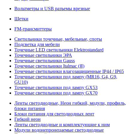
Вольтметры и USB разъемы врезные
Щетки
FM-трансмиттеры
Светильники точечные, мебельные, споты
Подсветка для мебели
Точечные LED светильники Elektrostandard
Точечные светильники ЭРА
Точечные светильники Gauss
Точечные светильники Italmac (Я)
Точечные светильники влагозащищенные IP44 / IP65
Точечные светильники под лампу (MR16, G4, G9,
GU10)
Точечные светильники под лампу GX53
Точечные светильники под лампу GX70
Ленты светодиодные, Неон гибкий, модули, профиль,
блоки питания
Блоки питания для светодиодных лент
Гибкий неон
Ленты светодиодные и комплектующие к ним
Модули водонепронецаемые светодиодные