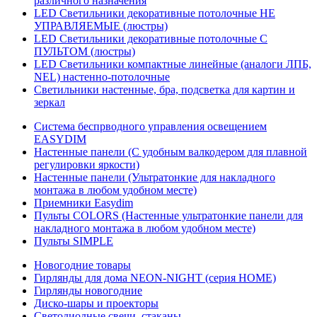
различного назначения
LED Светильники декоративные потолочные НЕ
УПРАВЛЯЕМЫЕ (люстры)
LED Светильники декоративные потолочные С
ПУЛЬТОМ (люстры)
LED Светильники компактные линейные (аналоги ЛПБ,
NEL) настенно-потолочные
Светильники настенные, бра, подсветка для картин и
зеркал
Система беспрводного управления освещением
EASYDIM
Настенные панели (С удобным валкодером для плавной
регулировки яркости)
Настенные панели (Ультратонкие для накладного
монтажа в любом удобном месте)
Приемники Easydim
Пульты COLORS (Настенные ультратонкие панели для
накладного монтажа в любом удобном месте)
Пульты SIMPLE
Новогодние товары
Гирлянды для дома NEON-NIGHT (серия HOME)
Гирлянды новогодние
Диско-шары и проекторы
Светодиодные свечи, стаканы