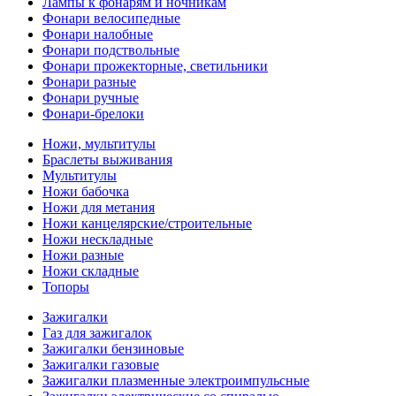
Лампы к фонарям и ночникам
Фонари велосипедные
Фонари налобные
Фонари подствольные
Фонари прожекторные, светильники
Фонари разные
Фонари ручные
Фонари-брелоки
Ножи, мультитулы
Браслеты выживания
Мультитулы
Ножи бабочка
Ножи для метания
Ножи канцелярские/строительные
Ножи нескладные
Ножи разные
Ножи складные
Топоры
Зажигалки
Газ для зажигалок
Зажигалки бензиновые
Зажигалки газовые
Зажигалки плазменные электроимпульсные