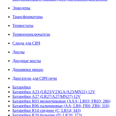
Энкодеры
Трансформаторы
Термостаты
Термопереключатели
Слюда для СВЧ
Диоды
Диодные мосты
Динамики микро
Двигатели для СВЧ печи
Батарейки
Батарейки A23 (LR23/V23GA/A23/MN21) 12V
Батарейки A27 (LR27/A27/MN27) 12V
Батарейки R03 мизинчиковые (AAA; LR03; FR03; 286)
Батарейки R06 пальчиковые (AA; LR6; FR6; ZR6; 316)
Батарейки R14 средние (C; LR14; 343)
Батарейки R20 большие (D; LR20; 373)