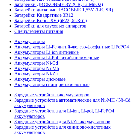
Батарейки ДИСКОВЫЕ 3V (CR, Li-MnO2)
Батарейки дисковые ЧАСОВЫЕ 1,55V (LR, SR)
Батарейки Квадратные 3R12
Батарейки Крона 9V (6F22, 6LR61)
Батарейки для слуховых аппаратов
Спецэлементы питания
Аккумуляторы
Аккумуляторы Li-Fe литий-железо-фосфатные LiFePO4
Аккумуляторы Li-ion литиевые
Аккумуляторы Li-Pol литий-полимерные
Аккумуляторы Ni-Cd
Аккумуляторы Ni-Mh
Аккумуляторы Ni-Zn
Аккумуляторы дисковые
Аккумуляторы свинцово-кислотные
Зарядные устройства аккумуляторов
Зарядные устройства автоматические для Ni-MH / Ni-Cd
аккумуляторов
Зарядные устройства для Li-ion, Li-pol, Li-FePO4
аккумуляторов
Зарядные устройства для Ni-Zn аккумуляторов
Зарядные устройства для свинцово-кислотных
аккумуляторов