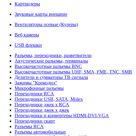
Картридеры
Звуковые карты внешние
Вентиляторы осевые (Кулеры)
Веб камеры
USB флешки
Разъемы, переходники, разветвители
Акустические разъемы, терминалы
Высокочастотные разъемы BNC
Высокочастотные разъемы UHF, SMA, FME, TNC, SMB
Делители и сумматоры ТВ сигнала
Зажимы "Крокодил"
Микрофонные разъемы
Переходники RCA
Переходники USB, SATA, Molex
Переходники джек х RCA
Переходники джек х джек
Переходники и конвертеры HDMI-DVI-VGA
Переходники скарт
Разъемы RCA
Разъемы автомобильные