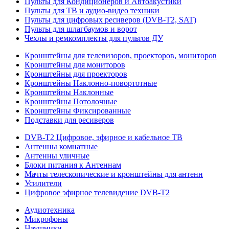
Пульты для Кондиционеров и Автоакустики
Пульты для ТВ и аудио-видео техники
Пульты для цифровых ресиверов (DVB-T2, SAT)
Пульты для шлагбаумов и ворот
Чехлы и ремкомплекты для пультов ДУ
Кронштейны для телевизоров, проекторов, мониторов
Кронштейны для мониторов
Кронштейны для проекторов
Кронштейны Наклонно-повортотные
Кронштейны Наклонные
Кронштейны Потолочные
Кронштейны Фиксированные
Подставки для ресиверов
DVB-T2 Цифровое, эфирное и кабельное ТВ
Антенны комнатные
Антенны уличные
Блоки питания к Антеннам
Мачты телескопические и кронштейны для антенн
Усилители
Цифровое эфирное телевидение DVB-Т2
Аудиотехника
Микрофоны
Наушники