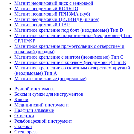
Магнит неодимовый диск с зенковкой
Магнит неодимовый КОЛЬЦО
Магнит неодимовый ПРИЗМА (куб)
Магнит неодимовый ЦИЛИНДР (шайба)
Магнит неодимовый ШАР
Магнитное крепление под болт (неодимовые) Тип D
Магнитное крепление прорезиненное (неодимовые) Тип
CP/HP/KP
Магнитное крепление прямоугольник с отверстием и
зенковкой (неодим)
Магнитное крепление с винтом (неодимовые) Тип С
Магнитное крепление с крючком (неодимовые) Тип Е
Магнитное крепление со сквозным отверстием круглый
(неодимовые) Тип А
Магниты поисковые (неодимовые)
Ручной инструмент
Боксы и сумки для инструментов
Ключи
Медицинский инструмент
Надфили алмазные
Отвертки
Резьбонарезной инструмент
Скребки
Стеклорезы