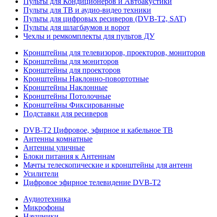
Пульты для Кондиционеров и Автоакустики
Пульты для ТВ и аудио-видео техники
Пульты для цифровых ресиверов (DVB-T2, SAT)
Пульты для шлагбаумов и ворот
Чехлы и ремкомплекты для пультов ДУ
Кронштейны для телевизоров, проекторов, мониторов
Кронштейны для мониторов
Кронштейны для проекторов
Кронштейны Наклонно-повортотные
Кронштейны Наклонные
Кронштейны Потолочные
Кронштейны Фиксированные
Подставки для ресиверов
DVB-T2 Цифровое, эфирное и кабельное ТВ
Антенны комнатные
Антенны уличные
Блоки питания к Антеннам
Мачты телескопические и кронштейны для антенн
Усилители
Цифровое эфирное телевидение DVB-Т2
Аудиотехника
Микрофоны
Наушники