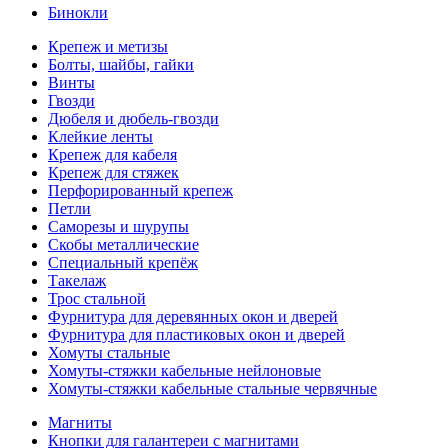
Бинокли
Крепеж и метизы
Болты, шайбы, гайки
Винты
Гвозди
Дюбеля и дюбель-гвозди
Клейкие ленты
Крепеж для кабеля
Крепеж для стяжек
Перфорированный крепеж
Петли
Саморезы и шурупы
Скобы металлические
Специальный крепёж
Такелаж
Трос стальной
Фурнитура для деревянных окон и дверей
Фурнитура для пластиковых окон и дверей
Хомуты стальные
Хомуты-стяжки кабельные нейлоновые
Хомуты-стяжки кабельные стальные червячные
Магниты
Кнопки для галантереи с магнитами