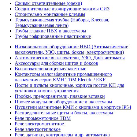
Сжимы ответвительные (орехи)
Соединительные изолирующие зажимы СИЗ
Строительно-монтажные клеммы
Термоусаживаемая трубка (Наборы, Клеевая,
Термоусаживаемая лента)
Трубы гладкие ПВХ и аксессуары
Трубы гофрированные пластиковые
Низковольтовое оборудование НВО (Автоматические
выключатели, УЗО, щиты, боксы, электросчетчики)
Автоматические выключатели, УЗО, Диф. автоматы
Аксессуары для сборки щитов и боксов
Выключатели концевые/пакетные
Контакторы малогабаритные промышленного
назначения серии КМН TDM Electric / EKF
Посты и пульты кнопочные, корпуса постов КП для
установки кнопок управления
Пробки, предохранители, плавкие вставки
Прочее модульное оборудование и аксессуары
Пускатели магнитные КМИ с кнопками в корпусе IP54
Распределительные щиты и боксы, аксессуары
Реле промежуточное TDM
Реле электромагнитное
Реле электротепловое
Реле, датчики, контроллеры и др. автоматика