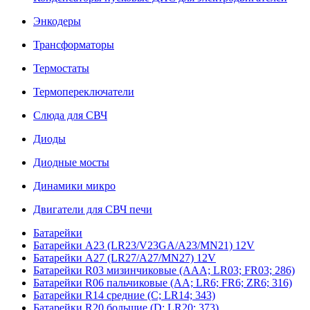
Энкодеры
Трансформаторы
Термостаты
Термопереключатели
Слюда для СВЧ
Диоды
Диодные мосты
Динамики микро
Двигатели для СВЧ печи
Батарейки
Батарейки A23 (LR23/V23GA/A23/MN21) 12V
Батарейки A27 (LR27/A27/MN27) 12V
Батарейки R03 мизинчиковые (AAA; LR03; FR03; 286)
Батарейки R06 пальчиковые (AA; LR6; FR6; ZR6; 316)
Батарейки R14 средние (C; LR14; 343)
Батарейки R20 большие (D; LR20; 373)