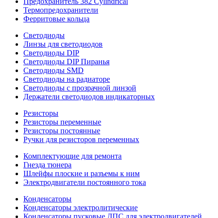
Предохранитель 382 Cylindrical
Термопредохранители
Ферритовые кольца
Светодиоды
Линзы для светодиодов
Светодиоды DIP
Светодиоды DIP Пиранья
Светодиоды SMD
Светодиоды на радиаторе
Светодиоды с прозрачной линзой
Держатели светодиодов индикаторных
Резисторы
Резисторы переменные
Резисторы постоянные
Ручки для резисторов переменных
Комплектующие для ремонта
Гнезда тюнера
Шлейфы плоские и разъемы к ним
Электродвигатели постоянного тока
Конденсаторы
Конденсаторы электролитические
Конденсаторы пусковые ДПС для электродвигателей