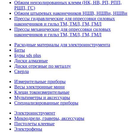
Обжим неизолированных клемм (НК, НВ, РП, РПП,
РШП, ГС)
Обжим штыревых наконечников НШВ, НШВи, НШВи
Прессы гидравлические для опрессовки силовых
наконечников и гильз ТМ, ТМЛ, ГМ, ГМЛ
Прессы механические для опрессовки силовых
наконечников и гильз ТМ, ТМЛ, ГМ, ГМЛ
Расходные материалы для электроинструмента
Биты
Буры sds plus
Диски алмазные
Диски отрезные по металлу
Сверла
Измерительные приборы
Весы электронные мини
Клещи токоизмерительные
Мультиметры и аксессуары
Специализированные приборы
Электроинструмент
Микродрели, граверы, аксессуары
Пистолеты клеевые
Электрофены