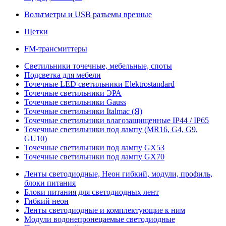
Вольтметры и USB разъемы врезные
Щетки
FM-трансмиттеры
Светильники точечные, мебельные, споты
Подсветка для мебели
Точечные LED светильники Elektrostandard
Точечные светильники ЭРА
Точечные светильники Gauss
Точечные светильники Italmac (Я)
Точечные светильники влагозащищенные IP44 / IP65
Точечные светильники под лампу (MR16, G4, G9,
GU10)
Точечные светильники под лампу GX53
Точечные светильники под лампу GX70
Ленты светодиодные, Неон гибкий, модули, профиль,
блоки питания
Блоки питания для светодиодных лент
Гибкий неон
Ленты светодиодные и комплектующие к ним
Модули водонепронецаемые светодиодные