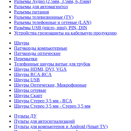
Разъемы Аудио (2,5мм, 3,5мм, 6,35мм)
Разъемы для автомагнитол
Разъемы питания
Разъемы телевизионные (TV)
Разъемы телефонные и сетевые (LAN)
Разьёмы USB (micro, mini), PIN, DIN
Устройства грозозащиты на кабельную продукцию
Шнуры
Патчкорды компьютерные
Патчкорды оптические
Перемычки
Телефонные шнуры витые для трубок
Шнуры HDMI, DVI, VGA
Шнуры RCA-RCA
Шнуры USB
Шнуры Оптические, Микрофонные
Шнуры сетевые
Шнуры Скарт
Шнуры Стерео 3,5 мм - RCA
Шнуры Стерео 3,5 мм - Стерео 3,5 мм
Пульты ДУ
Пульты для автосигнализаций
Пульты для компьютеров и Android (Smart TV)