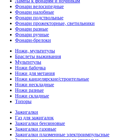
Лампы к фонарям и ночникам
Фонари велосипедные
Фонари налобные
Фонари подствольные
Фонари прожекторные, светильники
Фонари разные
Фонари ручные
Фонари-брелоки
Ножи, мультитулы
Браслеты выживания
Мультитулы
Ножи бабочка
Ножи для метания
Ножи канцелярские/строительные
Ножи нескладные
Ножи разные
Ножи складные
Топоры
Зажигалки
Газ для зажигалок
Зажигалки бензиновые
Зажигалки газовые
Зажигалки плазменные электроимпульсные