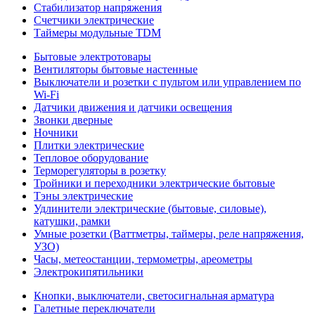
Стабилизатор напряжения
Счетчики электрические
Таймеры модульные TDM
Бытовые электротовары
Вентиляторы бытовые настенные
Выключатели и розетки с пультом или управлением по
Wi-Fi
Датчики движения и датчики освещения
Звонки дверные
Ночники
Плитки электрические
Тепловое оборудование
Терморегуляторы в розетку
Тройники и переходники электрические бытовые
Тэны электрические
Удлинители электрические (бытовые, силовые),
катушки, рамки
Умные розетки (Ваттметры, таймеры, реле напряжения,
УЗО)
Часы, метеостанции, термометры, ареометры
Электрокипятильники
Кнопки, выключатели, светосигнальная арматура
Галетные переключатели