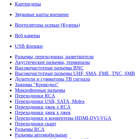
Картридеры
Звуковые карты внешние
Вентиляторы осевые (Кулеры)
Веб камеры
USB флешки
Разъемы, переходники, разветвители
Акустические разъемы, терминалы
Высокочастотные разъемы BNC
Высокочастотные разъемы UHF, SMA, FME, TNC, SMB
Делители и сумматоры ТВ сигнала
Зажимы "Крокодил"
Микрофонные разъемы
Переходники RCA
Переходники USB, SATA, Molex
Переходники джек х RCA
Переходники джек х джек
Переходники и конвертеры HDMI-DVI-VGA
Переходники скарт
Разъемы RCA
Разъемы автомобильные