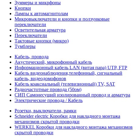
Зуммеры и микрфоны
Кнопки
Лампы к автомагнитолам
Микровыключатели и кнопки и ползунковые
переключатели
Осветительная арматура
Переключатели
Тактовые кнопки (микро)
Тумблеры
Кабель, провода
Акустический, микрофонный кабель
Информационный кабель LAN (витая пара) UTP, FTP
Кабель видеонаблюдения,телефонный, сигнальный
кабель, видеодомофонов
Кабель коаксиальный (телевизионный) TV, SAT
Радиочастотные провода (50ом)
СИП Самонесущий изолированный провод и арматура
Электрические провода / Кабель
Розетки, выключатели, рамки
Schneider electric Коробки для накладного монтажа
механизмов скрытой проводки
WERKEL Коробки для накладного монтажа механизмов
скрытой проводки