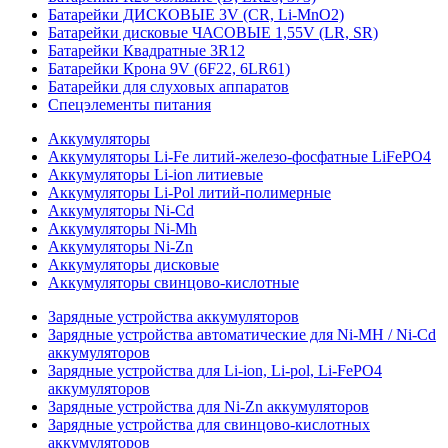
Батарейки ДИСКОВЫЕ 3V (CR, Li-MnO2)
Батарейки дисковые ЧАСОВЫЕ 1,55V (LR, SR)
Батарейки Квадратные 3R12
Батарейки Крона 9V (6F22, 6LR61)
Батарейки для слуховых аппаратов
Спецэлементы питания
Аккумуляторы
Аккумуляторы Li-Fe литий-железо-фосфатные LiFePO4
Аккумуляторы Li-ion литиевые
Аккумуляторы Li-Pol литий-полимерные
Аккумуляторы Ni-Cd
Аккумуляторы Ni-Mh
Аккумуляторы Ni-Zn
Аккумуляторы дисковые
Аккумуляторы свинцово-кислотные
Зарядные устройства аккумуляторов
Зарядные устройства автоматические для Ni-MH / Ni-Cd
аккумуляторов
Зарядные устройства для Li-ion, Li-pol, Li-FePO4
аккумуляторов
Зарядные устройства для Ni-Zn аккумуляторов
Зарядные устройства для свинцово-кислотных
аккумуляторов