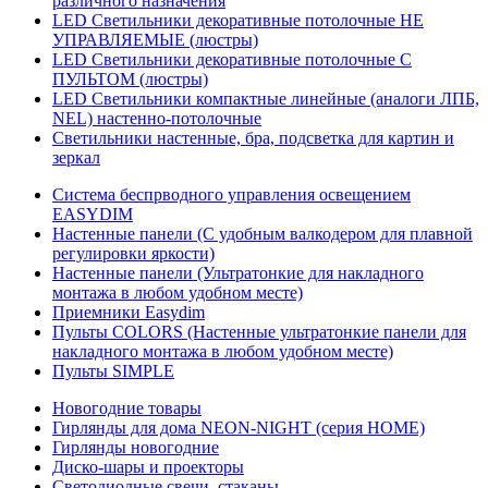
различного назначения
LED Светильники декоративные потолочные НЕ
УПРАВЛЯЕМЫЕ (люстры)
LED Светильники декоративные потолочные С
ПУЛЬТОМ (люстры)
LED Светильники компактные линейные (аналоги ЛПБ,
NEL) настенно-потолочные
Светильники настенные, бра, подсветка для картин и
зеркал
Система беспрводного управления освещением
EASYDIM
Настенные панели (С удобным валкодером для плавной
регулировки яркости)
Настенные панели (Ультратонкие для накладного
монтажа в любом удобном месте)
Приемники Easydim
Пульты COLORS (Настенные ультратонкие панели для
накладного монтажа в любом удобном месте)
Пульты SIMPLE
Новогодние товары
Гирлянды для дома NEON-NIGHT (серия HOME)
Гирлянды новогодние
Диско-шары и проекторы
Светодиодные свечи, стаканы