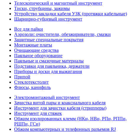
Телескопический и магнитный инструмент
Тиски, струбцины, зажимы
Устройство закладки кабеля УЗК (протяжки кабельные)
Шарнирно-губцевый инструмент
Все для пайки
Аэрозоли: очистители, обезжириватели, смазки
Защитные специальные покрытия
Монтажные платы
Очищающие средства
Паяльное оборудование
Паяльные и смазочные материалы
Подставки для паяльника, держатели
Приборы и доски для выжигания
Припой
Стеклотекстолит
Флюсы, канифоль
Электромонтажный инструмент
Зачистка витой пары и коаксиального кабеля
Инструмент для зачистки кабеля (стрипперы)
Инструмент для стяжек
Обжим изолированных клемм (НКи, НВи, РПи, РППи,
РШПи, ГСи)
Обжим компьютерных и телефонных разъемов RJ