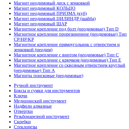
Магнит неодимовый диск с зенковкой
Магнит неодимовый КОЛЬЦО
Магнит неодимовый ПРИЗМА (куб)
Магнит неодимовый ЦИЛИНДР (шайба)
Магнит неодимовый ШАР
Магнитное крепление под болт (неодимовые) Тип D
Магнитное крепление прорезиненное (неодимовые) Тип
CP/HP/KP
Магнитное крепление прямоугольник с отверстием и
зенковкой (неодим)
Магнитное крепление с винтом (неодимовые) Тип С
Магнитное крепление с крючком (неодимовые) Тип Е
Магнитное крепление со сквозным отверстием круглый
(неодимовые) Тип А
Магниты поисковые (неодимовые)
Ручной инструмент
Боксы и сумки для инструментов
Ключи
Медицинский инструмент
Надфили алмазные
Отвертки
Резьбонарезной инструмент
Скребки
Стеклорезы