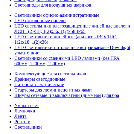
Светодиоды для воздушных шариков
Светильники офисно-административные
LED потолочные панели
LED светильники влагозащищенные линейные аналоги
ЛСП 1(2)х18, 1(2)х36, 1(2)х58 IP65
LED Светильники линейные (аналоги ЛВО/ЛПО
1(2)х18, 1(2)х36)
LED Светильники потолочные встраиваемые Downlight
ультатонкие
Светильники со сменными LED лампами (без ПРА
600мм, 1200мм, 1500мм)
Комплектующие для светильников
Драйверы светодиодные
Патроны электрические
Стартеры для люминисцентных ламп
Шнуры сетевые и выключатели (диммеры) для бра
Умный свет
Лампочки
Лента
Розетки
Светильники