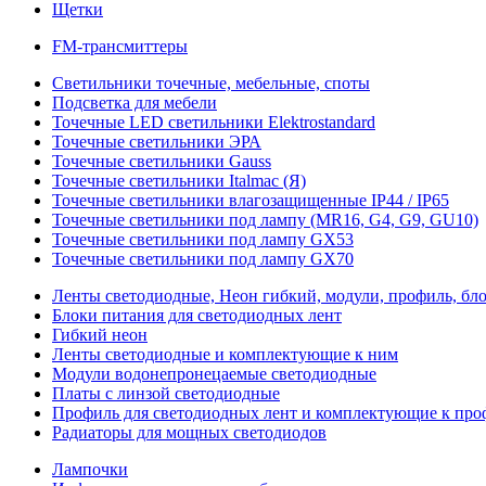
Щетки
FM-трансмиттеры
Светильники точечные, мебельные, споты
Подсветка для мебели
Точечные LED светильники Elektrostandard
Точечные светильники ЭРА
Точечные светильники Gauss
Точечные светильники Italmac (Я)
Точечные светильники влагозащищенные IP44 / IP65
Точечные светильники под лампу (MR16, G4, G9, GU10)
Точечные светильники под лампу GX53
Точечные светильники под лампу GX70
Ленты светодиодные, Неон гибкий, модули, профиль, бл
Блоки питания для светодиодных лент
Гибкий неон
Ленты светодиодные и комплектующие к ним
Модули водонепронецаемые светодиодные
Платы с линзой светодиодные
Профиль для светодиодных лент и комплектующие к пр
Радиаторы для мощных светодиодов
Лампочки