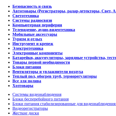
Безопасность и связь
Автотовары (Регистраторы, радар-детекторы, Свет, 
Светотехника
Системы радиосвязи
Компьютерная периферия
Телевидение, аудио-видеотехника
Мобильные аксессуары
Туризм и отдых
Инструмент и крепеж
Электротехника
Электронные компоненты
Батарейки, аккумуляторы, зарядные устройства, тесте
Товары первой необходимости
Блоки питания
Вентиляторы и увлажнители воздуха
Теплый пол, обогрев труб, терморегуляторы
Все для полива
Хозтовары
Системы видеонаблюдения
Блоки бесперебойного питания
Блоки питания стабилизированные для видеонаблюдени
Видеорегистраторы
Жесткие диски