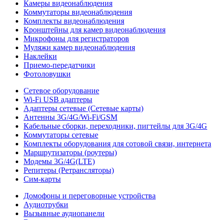
Камеры видеонаблюдения
Коммутаторы видеонаблюдения
Комплекты видеонаблюдения
Кронштейны для камер видеонаблюдения
Микрофоны для регистраторов
Муляжи камер видеонаблюдения
Наклейки
Приемо-передатчики
Фотоловушки
Сетевое оборудование
Wi-Fi USB адаптеры
Адаптеры сетевые (Сетевые карты)
Антенны 3G/4G/Wi-Fi/GSM
Кабельные сборки, переходники, пигтейлы для 3G/4G
Коммутаторы сетевые
Комплекты оборудования для сотовой связи, интернета
Маршрутизаторы (роутеры)
Модемы 3G/4G(LTE)
Репитеры (Ретрансляторы)
Сим-карты
Домофоны и переговорные устройства
Аудиотрубки
Вызывные аудиопанели