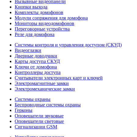
Вызывные видеопанели
Кнопки выхода
Комплекты домофонов
Модули сопряжения для домофона
Мониторы видеодомофонов
Переговорные устройства
Реле для домофона
Системы контроля и управления доступом (СКУД)
Видеоглазки
Дверные доводчики
Карты доступа СКУД
Ключи от домофона
Контроллеры доступа
Считыватели электронных карт и ключей
Электромагнитные замки
Электромеханические замки
Системы охраны
Беспроводные системы охраны
Герконы
Оповещатели звуковые
Оповещатели световые
Сигнализации GSM