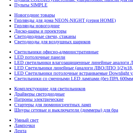
Пульты SIMPLE
Новогодние товары
Гирлянды для дома NEON-NIGHT (серия HOME)
Гирлянды новогодние
Диско-шары и проекторы
Светодиодные свечи, стаканы
Светодиоды для воздушных шариков
Светильники офисно-административные
LED потолочные панели
LED светильники влагозащищенные линейные аналоги ЛСП
LED Светильники линейные (аналоги ЛВО/ЛПО 1(2)х18, 
LED Светильники потолочные встраиваемые Downlight у
Светильники со сменными LED лампами (без ПРА 600мм,
Комплектующие для светильников
Драйверы светодиодные
Патроны электрические
Стартеры для люминисцентных ламп
Шнуры сетевые и выключатели (диммеры) для бра
Умный свет
Лампочки
Лента