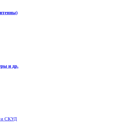
Антенны)
ры и др.
я и СКУД