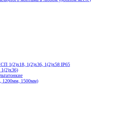
 1(2)х18, 1(2)х36, 1(2)х58 IP65
1(2)х36)
льтатонкие
 1200мм, 1500мм)