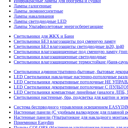
Инфракрасные лампы для обогрева и сушки
Лампы галогенные
Лампы люминесцентные
Лампы накаливания
Лампы светодиодные LED
Лампы Ультафиолетовые энергосберегающие
Светильники для ЖКХ и Бани
Светильники БЕЗ влагозащиты под сменную лампу
Светильники БЕЗ влагозащиты светодиодные ip20, ip40
Светильники влагозащищенные под сменную лампу (тип 
Светильники влагозащищенные светодиодные
Светильники влагозащищенные термостойкие (баня-саун
Светильники административно-бытовые, бытовые декор
LED Cветильники накладные настенно-потолочные разли
LED Светильники декоративные потолочные НЕ УПРА
LED Светильники декоративные потолочные С ПУЛЬТО
LED Светильники компактные линейные (аналоги ЛПБ, 
Светильники настенные, бра, подсветка для картин и зер
Система беспрводного управления освещением EASYDI
Настенные панели (С удобным валкодером для плавной р
Настенные панели (Ультратонкие для накладного монтаж
Приемники Easydim
Пульты COLORS (Настенные ультратонкие панели для на