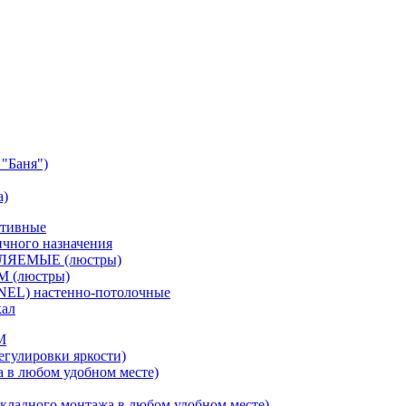
"Баня")
а)
ативные
чного назначения
ВЛЯЕМЫЕ (люстры)
М (люстры)
NEL) настенно-потолочные
кал
M
егулировки яркости)
а в любом удобном месте)
кладного монтажа в любом удобном месте)