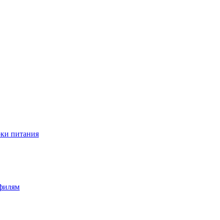
оки питания
офилям