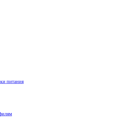
оки питания
офилям