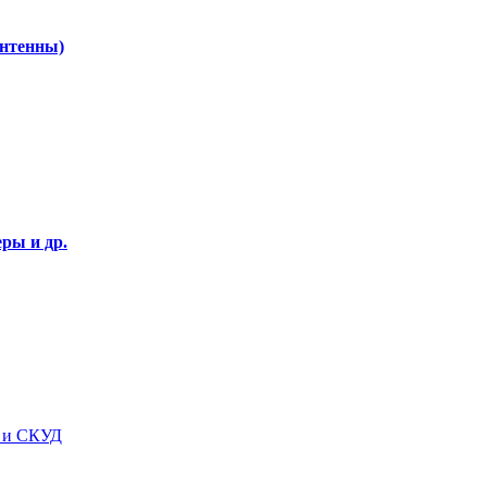
Антенны)
ры и др.
я и СКУД