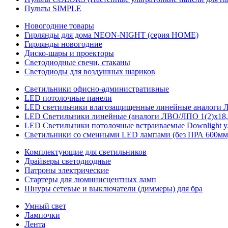
Пульты SIMPLE
Новогодние товары
Гирлянды для дома NEON-NIGHT (серия HOME)
Гирлянды новогодние
Диско-шары и проекторы
Светодиодные свечи, стаканы
Светодиоды для воздушных шариков
Светильники офисно-административные
LED потолочные панели
LED светильники влагозащищенные линейные аналоги ЛСП
LED Светильники линейные (аналоги ЛВО/ЛПО 1(2)х18, 
LED Светильники потолочные встраиваемые Downlight у
Светильники со сменными LED лампами (без ПРА 600мм,
Комплектующие для светильников
Драйверы светодиодные
Патроны электрические
Стартеры для люминисцентных ламп
Шнуры сетевые и выключатели (диммеры) для бра
Умный свет
Лампочки
Лента