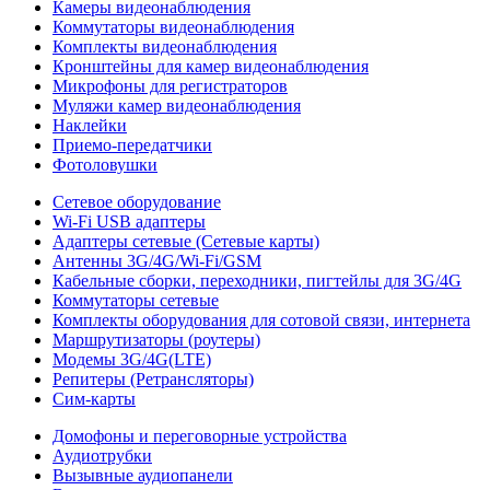
Камеры видеонаблюдения
Коммутаторы видеонаблюдения
Комплекты видеонаблюдения
Кронштейны для камер видеонаблюдения
Микрофоны для регистраторов
Муляжи камер видеонаблюдения
Наклейки
Приемо-передатчики
Фотоловушки
Сетевое оборудование
Wi-Fi USB адаптеры
Адаптеры сетевые (Сетевые карты)
Антенны 3G/4G/Wi-Fi/GSM
Кабельные сборки, переходники, пигтейлы для 3G/4G
Коммутаторы сетевые
Комплекты оборудования для сотовой связи, интернета
Маршрутизаторы (роутеры)
Модемы 3G/4G(LTE)
Репитеры (Ретрансляторы)
Сим-карты
Домофоны и переговорные устройства
Аудиотрубки
Вызывные аудиопанели