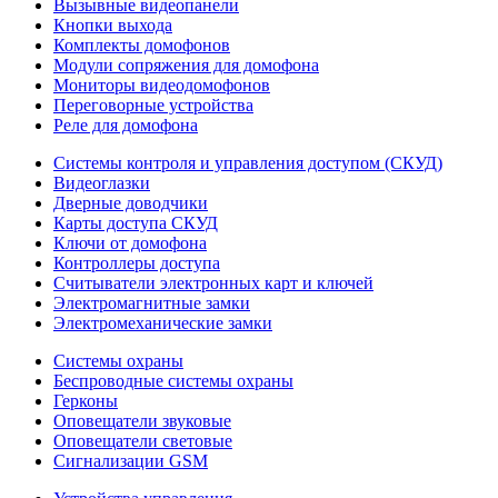
Вызывные видеопанели
Кнопки выхода
Комплекты домофонов
Модули сопряжения для домофона
Мониторы видеодомофонов
Переговорные устройства
Реле для домофона
Системы контроля и управления доступом (СКУД)
Видеоглазки
Дверные доводчики
Карты доступа СКУД
Ключи от домофона
Контроллеры доступа
Считыватели электронных карт и ключей
Электромагнитные замки
Электромеханические замки
Системы охраны
Беспроводные системы охраны
Герконы
Оповещатели звуковые
Оповещатели световые
Сигнализации GSM