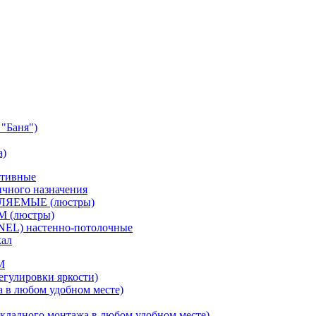
"Баня")
а)
ативные
чного назначения
ВЛЯЕМЫЕ (люстры)
М (люстры)
NEL) настенно-потолочные
кал
M
егулировки яркости)
а в любом удобном месте)
кладного монтажа в любом удобном месте)