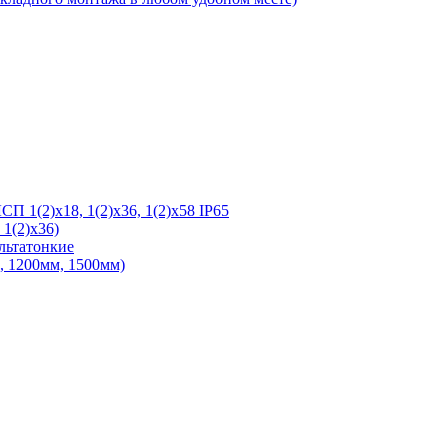
 1(2)х18, 1(2)х36, 1(2)х58 IP65
1(2)х36)
льтатонкие
 1200мм, 1500мм)