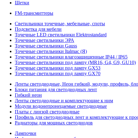
Щетки
FM-трансмиттеры
Светильники точечные, мебельные, споты
Подсветка для мебели
Точечные LED светильники Elektrostandard
Точечные светильники ЭРА
Точечные светильники Gauss
Точечные светильники Italmac (Я)
Точечные светильники влагозащищенные IP44 / IP65
Точечные светильники под лампу (MR16, G4, G9, GU10)
Точечные светильники под лампу GX53
Точечные светильники под лампу GX70
Ленты светодиодные, Неон гибкий, модули, профиль, бл
Блоки питания для светодиодных лент
Гибкий неон
Ленты светодиодные и комплектующие к ним
Модули водонепронецаемые светодиодные
Платы с линзой светодиодные
Профиль для светодиодных лент и комплектующие к пр
Радиаторы для мощных светодиодов
Лампочки