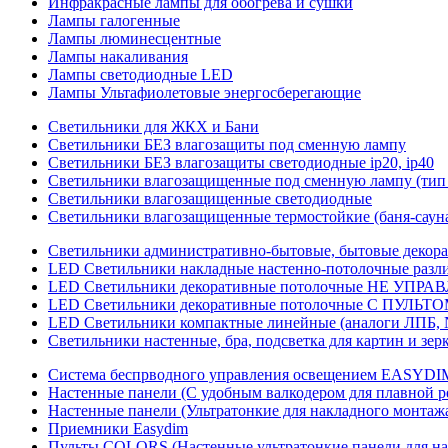
Инфракрасные лампы для обогрева и сушки
Лампы галогенные
Лампы люминесцентные
Лампы накаливания
Лампы светодиодные LED
Лампы Ультафиолетовые энергосберегающие
Светильники для ЖКХ и Бани
Светильники БЕЗ влагозащиты под сменную лампу
Светильники БЕЗ влагозащиты светодиодные ip20, ip40
Светильники влагозащищенные под сменную лампу (тип 
Светильники влагозащищенные светодиодные
Светильники влагозащищенные термостойкие (баня-саун
Светильники административно-бытовые, бытовые декор
LED Cветильники накладные настенно-потолочные разли
LED Светильники декоративные потолочные НЕ УПРА
LED Светильники декоративные потолочные С ПУЛЬТО
LED Светильники компактные линейные (аналоги ЛПБ, 
Светильники настенные, бра, подсветка для картин и зер
Система беспрводного управления освещением EASYDI
Настенные панели (С удобным валкодером для плавной р
Настенные панели (Ультратонкие для накладного монтаж
Приемники Easydim
Пульты COLORS (Настенные ультратонкие панели для на