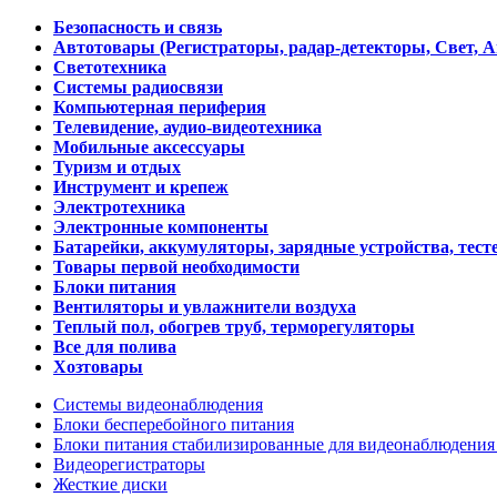
Безопасность и связь
Автотовары (Регистраторы, радар-детекторы, Свет, 
Светотехника
Системы радиосвязи
Компьютерная периферия
Телевидение, аудио-видеотехника
Мобильные аксессуары
Туризм и отдых
Инструмент и крепеж
Электротехника
Электронные компоненты
Батарейки, аккумуляторы, зарядные устройства, тесте
Товары первой необходимости
Блоки питания
Вентиляторы и увлажнители воздуха
Теплый пол, обогрев труб, терморегуляторы
Все для полива
Хозтовары
Системы видеонаблюдения
Блоки бесперебойного питания
Блоки питания стабилизированные для видеонаблюдени
Видеорегистраторы
Жесткие диски