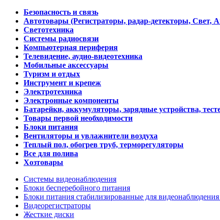
Безопасность и связь
Автотовары (Регистраторы, радар-детекторы, Свет, 
Светотехника
Системы радиосвязи
Компьютерная периферия
Телевидение, аудио-видеотехника
Мобильные аксессуары
Туризм и отдых
Инструмент и крепеж
Электротехника
Электронные компоненты
Батарейки, аккумуляторы, зарядные устройства, тесте
Товары первой необходимости
Блоки питания
Вентиляторы и увлажнители воздуха
Теплый пол, обогрев труб, терморегуляторы
Все для полива
Хозтовары
Системы видеонаблюдения
Блоки бесперебойного питания
Блоки питания стабилизированные для видеонаблюдени
Видеорегистраторы
Жесткие диски