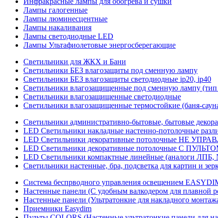
Инфракрасные лампы для обогрева и сушки
Лампы галогенные
Лампы люминесцентные
Лампы накаливания
Лампы светодиодные LED
Лампы Ультафиолетовые энергосберегающие
Светильники для ЖКХ и Бани
Светильники БЕЗ влагозащиты под сменную лампу
Светильники БЕЗ влагозащиты светодиодные ip20, ip40
Светильники влагозащищенные под сменную лампу (тип 
Светильники влагозащищенные светодиодные
Светильники влагозащищенные термостойкие (баня-саун
Светильники административно-бытовые, бытовые декор
LED Cветильники накладные настенно-потолочные разли
LED Светильники декоративные потолочные НЕ УПРА
LED Светильники декоративные потолочные С ПУЛЬТО
LED Светильники компактные линейные (аналоги ЛПБ, 
Светильники настенные, бра, подсветка для картин и зер
Система беспрводного управления освещением EASYDI
Настенные панели (С удобным валкодером для плавной р
Настенные панели (Ультратонкие для накладного монтаж
Приемники Easydim
Пульты COLORS (Настенные ультратонкие панели для на