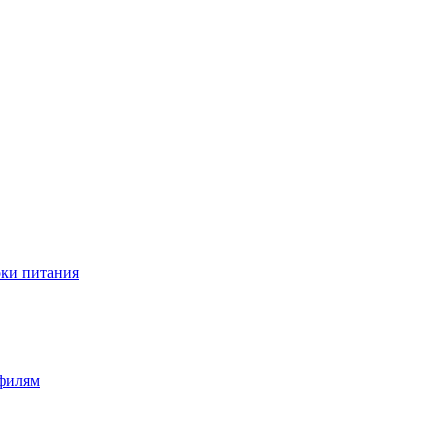
оки питания
офилям