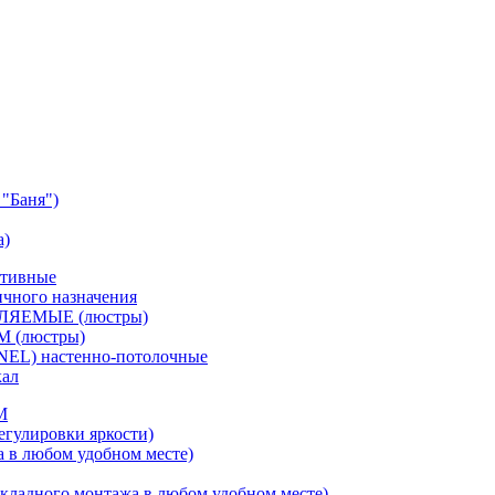
"Баня")
а)
ативные
чного назначения
ВЛЯЕМЫЕ (люстры)
М (люстры)
NEL) настенно-потолочные
кал
M
егулировки яркости)
а в любом удобном месте)
кладного монтажа в любом удобном месте)