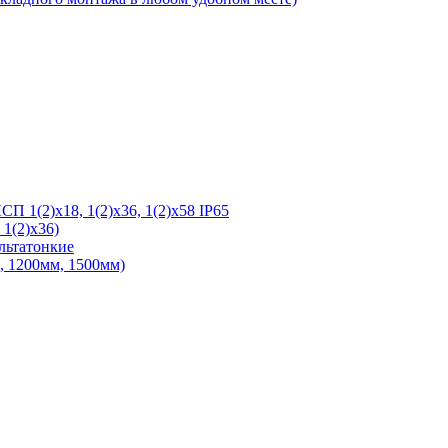
 1(2)х18, 1(2)х36, 1(2)х58 IP65
1(2)х36)
льтатонкие
 1200мм, 1500мм)