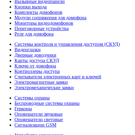
Вызывные видеопанели
Кнопки выхода
Комплекты домофонов
Модули сопряжения для домофона
Мониторы видеодомофонов
Переговорные устройства
Реле для домофона
Системы контроля и управления доступом (СКУД)
Видеоглазки
Дверные доводчики
Карты доступа СКУД
Ключи от домофона
Контроллеры доступа
Считыватели электронных карт и ключей
Электромагнитные замки
Электромеханические замки
Системы охраны
Беспроводные системы охраны
Герконы
Оповещатели звуковые
Оповещатели световые
Сигнализации GSM