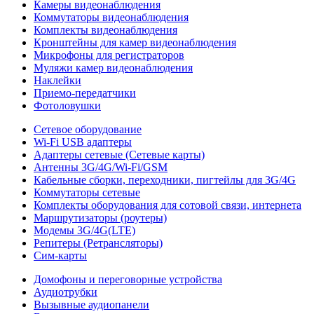
Камеры видеонаблюдения
Коммутаторы видеонаблюдения
Комплекты видеонаблюдения
Кронштейны для камер видеонаблюдения
Микрофоны для регистраторов
Муляжи камер видеонаблюдения
Наклейки
Приемо-передатчики
Фотоловушки
Сетевое оборудование
Wi-Fi USB адаптеры
Адаптеры сетевые (Сетевые карты)
Антенны 3G/4G/Wi-Fi/GSM
Кабельные сборки, переходники, пигтейлы для 3G/4G
Коммутаторы сетевые
Комплекты оборудования для сотовой связи, интернета
Маршрутизаторы (роутеры)
Модемы 3G/4G(LTE)
Репитеры (Ретрансляторы)
Сим-карты
Домофоны и переговорные устройства
Аудиотрубки
Вызывные аудиопанели