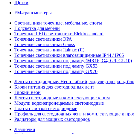
Щетки
FM-трансмиттеры
Светильники точечные, мебельные, споты
Подсветка для мебели
Точечные LED светильники Elektrostandard
Точечные светильники ЭРА
Точечные светильники Gauss
Точечные светильники Italmac (Я)
Точечные светильники влагозащищенные IP44 / IP65
Точечные светильники под лампу (MR16, G4, G9, GU10)
Точечные светильники под лампу GX53
Точечные светильники под лампу GX70
Ленты светодиодные, Неон гибкий, модули, профиль, бл
Блоки питания для светодиодных лент
Гибкий неон
Ленты светодиодные и комплектующие к ним
Модули водонепронецаемые светодиодные
Платы с линзой светодиодные
Профиль для светодиодных лент и комплектующие к пр
Радиаторы для мощных светодиодов
Лампочки