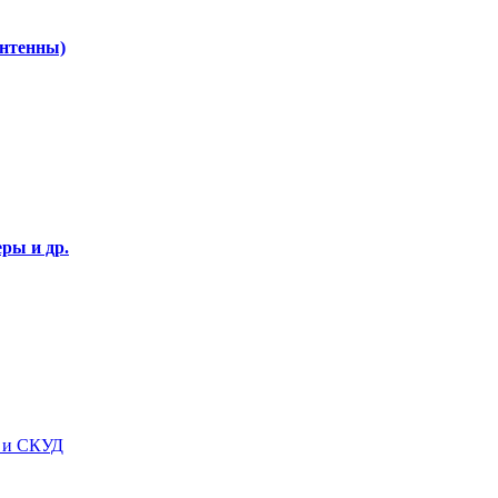
Антенны)
ры и др.
я и СКУД