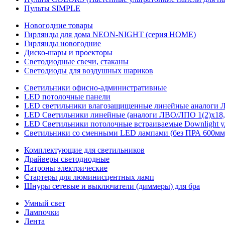
Пульты SIMPLE
Новогодние товары
Гирлянды для дома NEON-NIGHT (серия HOME)
Гирлянды новогодние
Диско-шары и проекторы
Светодиодные свечи, стаканы
Светодиоды для воздушных шариков
Светильники офисно-административные
LED потолочные панели
LED светильники влагозащищенные линейные аналоги ЛСП
LED Светильники линейные (аналоги ЛВО/ЛПО 1(2)х18, 
LED Светильники потолочные встраиваемые Downlight у
Светильники со сменными LED лампами (без ПРА 600мм,
Комплектующие для светильников
Драйверы светодиодные
Патроны электрические
Стартеры для люминисцентных ламп
Шнуры сетевые и выключатели (диммеры) для бра
Умный свет
Лампочки
Лента