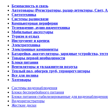
Безопасность и связь
Автотовары (Регистраторы, радар-детекторы, Свет, 
Светотехника
Системы радиосвязи
Компьютерная периферия
Телевидение, аудио-видеотехника
Мобильные аксессуары
Туризм и отдых
Инструмент и крепеж
Электротехника
Электронные компоненты
Батарейки, аккумуляторы, зарядные устройства, тесте
Товары первой необходимости
Блоки питания
Вентиляторы и увлажнители воздуха
Теплый пол, обогрев труб, терморегуляторы
Все для полива
Хозтовары
Системы видеонаблюдения
Блоки бесперебойного питания
Блоки питания стабилизированные для видеонаблюдени
Видеорегистраторы
Жесткие диски