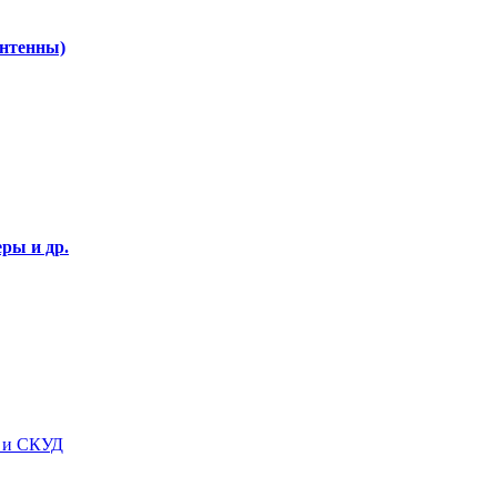
Антенны)
ры и др.
я и СКУД