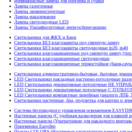
Инфракрасные лампы для обогрева и сушки
Лампы галогенные
Лампы люминесцентные
Лампы накаливания
Лампы светодиодные LED
Лампы Ультафиолетовые энергосберегающие
Светильники для ЖКХ и Бани
Светильники БЕЗ влагозащиты под сменную лампу
Светильники БЕЗ влагозащиты светодиодные ip20, ip40
Светильники влагозащищенные под сменную лампу (тип 
Светильники влагозащищенные светодиодные
Светильники влагозащищенные термостойкие (баня-саун
Светильники административно-бытовые, бытовые декор
LED Cветильники накладные настенно-потолочные разли
LED Светильники декоративные потолочные НЕ УПРА
LED Светильники декоративные потолочные С ПУЛЬТО
LED Светильники компактные линейные (аналоги ЛПБ, 
Светильники настенные, бра, подсветка для картин и зер
Система беспрводного управления освещением EASYDI
Настенные панели (С удобным валкодером для плавной р
Настенные панели (Ультратонкие для накладного монтаж
Приемники Easydim
Пульты COLORS (Настенные ультратонкие панели для на