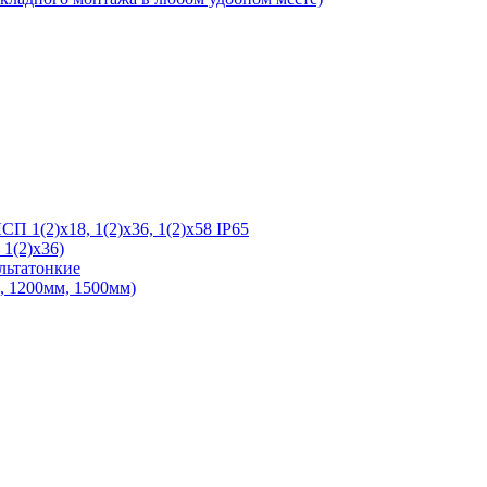
 1(2)х18, 1(2)х36, 1(2)х58 IP65
1(2)х36)
льтатонкие
 1200мм, 1500мм)