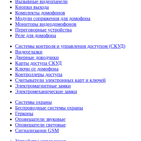
Вызывные видеопанели
Кнопки выхода
Комплекты домофонов
Модули сопряжения для домофона
Мониторы видеодомофонов
Переговорные устройства
Реле для домофона
Системы контроля и управления доступом (СКУД)
Видеоглазки
Дверные доводчики
Карты доступа СКУД
Ключи от домофона
Контроллеры доступа
Считыватели электронных карт и ключей
Электромагнитные замки
Электромеханические замки
Системы охраны
Беспроводные системы охраны
Герконы
Оповещатели звуковые
Оповещатели световые
Сигнализации GSM