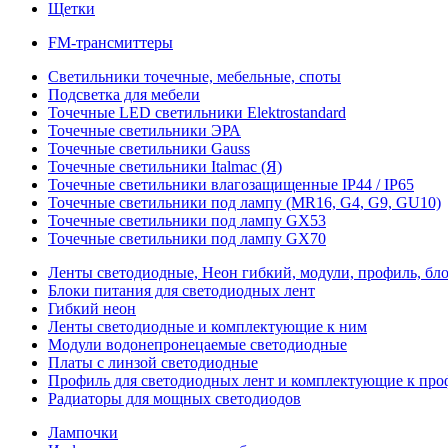
Щетки
FM-трансмиттеры
Светильники точечные, мебельные, споты
Подсветка для мебели
Точечные LED светильники Elektrostandard
Точечные светильники ЭРА
Точечные светильники Gauss
Точечные светильники Italmac (Я)
Точечные светильники влагозащищенные IP44 / IP65
Точечные светильники под лампу (MR16, G4, G9, GU10)
Точечные светильники под лампу GX53
Точечные светильники под лампу GX70
Ленты светодиодные, Неон гибкий, модули, профиль, бл
Блоки питания для светодиодных лент
Гибкий неон
Ленты светодиодные и комплектующие к ним
Модули водонепронецаемые светодиодные
Платы с линзой светодиодные
Профиль для светодиодных лент и комплектующие к пр
Радиаторы для мощных светодиодов
Лампочки