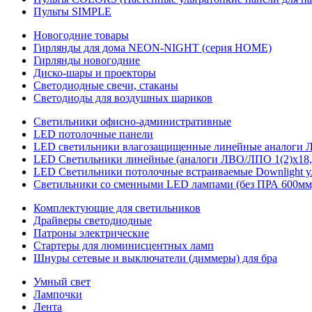
Пульты SIMPLE
Новогодние товары
Гирлянды для дома NEON-NIGHT (серия HOME)
Гирлянды новогодние
Диско-шары и проекторы
Светодиодные свечи, стаканы
Светодиоды для воздушных шариков
Светильники офисно-административные
LED потолочные панели
LED светильники влагозащищенные линейные аналоги ЛСП
LED Светильники линейные (аналоги ЛВО/ЛПО 1(2)х18, 
LED Светильники потолочные встраиваемые Downlight у
Светильники со сменными LED лампами (без ПРА 600мм,
Комплектующие для светильников
Драйверы светодиодные
Патроны электрические
Стартеры для люминисцентных ламп
Шнуры сетевые и выключатели (диммеры) для бра
Умный свет
Лампочки
Лента