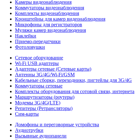
Камеры видеонаблюдения
Коммутаторы видеонаблюдения
Комплекты видеонаблюдения
Кронштейны для камер видеонаблюдения
Микрофоны для регистраторов
Муляжи камер видеонаблюдения
Наклейки
Приемо-передатчики
Фотоловушки
Сетевое оборудование
Wi-Fi USB адаптеры
Адаптеры сетевые (Сетевые карты)
Антенны 3G/4G/Wi-Fi/GSM
Кабельные сборки, переходники, пигтейлы для 3G/4G
Коммутаторы сетевые
Комплекты оборудования для сотовой связи, интернета
Маршрутизаторы (роутеры)
Модемы 3G/4G(LTE)
Репитеры (Ретрансляторы)
Сим-карты
Домофоны и переговорные устройства
Аудиотрубки
Вызывные аудиопанели