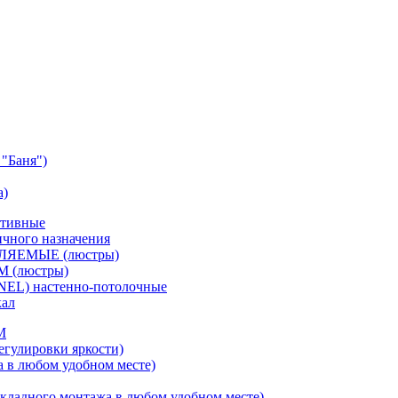
"Баня")
а)
ативные
чного назначения
ВЛЯЕМЫЕ (люстры)
М (люстры)
NEL) настенно-потолочные
кал
M
егулировки яркости)
а в любом удобном месте)
кладного монтажа в любом удобном месте)