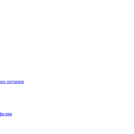
оки питания
офилям