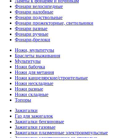
Лампы к фонарям и ночникам
Фонари велосипедные
Фонари налобные
Фонари подствольные
Фонари прожекторные, светильники
Фонари разные
Фонари ручные
Фонари-брелоки
Ножи, мультитулы
Браслеты выживания
Мультитулы
Ножи бабочка
Ножи для метания
Ножи канцелярские/строительные
Ножи нескладные
Ножи разные
Ножи складные
Топоры
Зажигалки
Газ для зажигалок
Зажигалки бензиновые
Зажигалки газовые
Зажигалки плазменные электроимпульсные