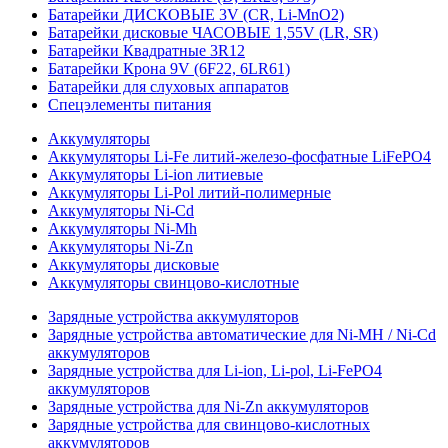
Батарейки ДИСКОВЫЕ 3V (CR, Li-MnO2)
Батарейки дисковые ЧАСОВЫЕ 1,55V (LR, SR)
Батарейки Квадратные 3R12
Батарейки Крона 9V (6F22, 6LR61)
Батарейки для слуховых аппаратов
Спецэлементы питания
Аккумуляторы
Аккумуляторы Li-Fe литий-железо-фосфатные LiFePO4
Аккумуляторы Li-ion литиевые
Аккумуляторы Li-Pol литий-полимерные
Аккумуляторы Ni-Cd
Аккумуляторы Ni-Mh
Аккумуляторы Ni-Zn
Аккумуляторы дисковые
Аккумуляторы свинцово-кислотные
Зарядные устройства аккумуляторов
Зарядные устройства автоматические для Ni-MH / Ni-Cd
аккумуляторов
Зарядные устройства для Li-ion, Li-pol, Li-FePO4
аккумуляторов
Зарядные устройства для Ni-Zn аккумуляторов
Зарядные устройства для свинцово-кислотных
аккумуляторов