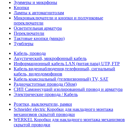
Зуммеры и микрфоны
Кнопки
Лампы к автомагнитолам
Микровыключатели и кнопки и ползунковые
переключатели
Осветительная арматура
Переключатели
Тактовые кнопки (микро)
Тумблеры
Кабель, провода
Акустический, микрофонный кабель
Информационный кабель LAN (витая пара) UTP, FTP
Кабель видеонаблюдения,телефонный, сигнальный
кабель, видеодомофонов
Кабель коаксиальный (телевизионный) TV, SAT
Радиочастотные провода (50ом)
СИП Самонесущий изолированный провод и арматура
Электрические провода / Кабель
Розетки, выключатели, рамки
Schneider electric Коробки для накладного монтажа
механизмов скрытой проводки
WERKEL Коробки для накладного монтажа механизмов
скрытой проводки