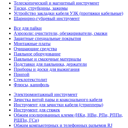
Телескопический и магнитный инструмент
Тиски, струбцины, зажимы
Устройство закладки кабеля УЗК (протяжки кабельные)
Шарнирно-губцевый инструмент
Все для пайки
Аэрозоли: очистители, обезжириватели, смазки
Защитные специальные покрытия
Монтажные платы
Очищающие средства
Паяльное оборудование
Паяльные и смазочные материалы
Подставки для паяльника, держатели
Приборы и доски для выжигания
Припой
Стеклотекстолит
Флюсы, канифоль
Электромонтажный инструмент
Зачистка витой пары и коаксиального кабеля
Инструмент для зачистки кабеля (стрипперы)
Инструмент для стяжек
Обжим изолированных клемм (НКи, НВи, РПи, РППи,
РШПи, ГСи)
Обжим компьютерных и телефонных разъемов RJ