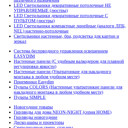
различного назначения
LED Светильники декоративные потолочные НЕ
УПРАВЛЯЕМЫЕ (люстры)
LED Светильники декоративные потолочные С
ПУЛЬТОМ (люстры)
LED Светильники компактные линейные (аналоги ЛПБ,
NEL) настенно-потолочные
Светильники настенные, бра, подсветка для картин и
зеркал
Система беспрводного управления освещением
EASYDIM
Настенные панели (С удобным валкодером для плавной
регулировки яркости)
Настенные панели (Ультратонкие для накладного
монтажа в любом удобном месте)
Приемники Easydim
Пульты COLORS (Настенные ультратонкие панели для
накладного монтажа в любом удобном месте)
Пульты SIMPLE
Новогодние товары
Гирлянды для дома NEON-NIGHT (серия HOME)
Гирлянды новогодние
Диско-шары и проекторы
Светодиодные свечи, стаканы