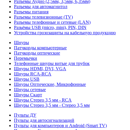
Разъемы Аудио (2,5мм, 3,5мм, 6,35мм)
Разъемы для автомагнитол
Разъемы питания
Разъемы телевизионные (TV)
Разъемы телефонные и сетевые (LAN)
Разьёмы USB (micro, mini), PIN, DIN
Устройства грозозащиты на кабельную продукцию
Шнуры
Патчкорды компьютерные
Патчкорды оптические
Перемычки
Телефонные шнуры витые для трубок
Шнуры HDMI, DVI, VGA
Шнуры RCA-RCA
Шнуры USB
Шнуры Оптические, Микрофонные
Шнуры сетевые
Шнуры Скарт
Шнуры Стерео 3,5 мм - RCA
Шнуры Стерео 3,5 мм - Стерео 3,5 мм
Пульты ДУ
Пульты для автосигнализаций
Пульты для компьютеров и Android (Smart TV)