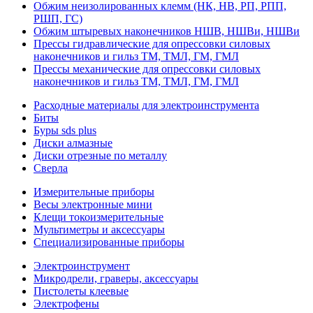
Обжим неизолированных клемм (НК, НВ, РП, РПП,
РШП, ГС)
Обжим штыревых наконечников НШВ, НШВи, НШВи
Прессы гидравлические для опрессовки силовых
наконечников и гильз ТМ, ТМЛ, ГМ, ГМЛ
Прессы механические для опрессовки силовых
наконечников и гильз ТМ, ТМЛ, ГМ, ГМЛ
Расходные материалы для электроинструмента
Биты
Буры sds plus
Диски алмазные
Диски отрезные по металлу
Сверла
Измерительные приборы
Весы электронные мини
Клещи токоизмерительные
Мультиметры и аксессуары
Специализированные приборы
Электроинструмент
Микродрели, граверы, аксессуары
Пистолеты клеевые
Электрофены