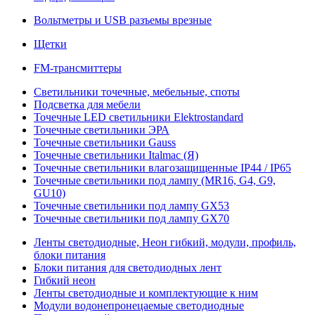
Вольтметры и USB разъемы врезные
Щетки
FM-трансмиттеры
Светильники точечные, мебельные, споты
Подсветка для мебели
Точечные LED светильники Elektrostandard
Точечные светильники ЭРА
Точечные светильники Gauss
Точечные светильники Italmac (Я)
Точечные светильники влагозащищенные IP44 / IP65
Точечные светильники под лампу (MR16, G4, G9,
GU10)
Точечные светильники под лампу GX53
Точечные светильники под лампу GX70
Ленты светодиодные, Неон гибкий, модули, профиль,
блоки питания
Блоки питания для светодиодных лент
Гибкий неон
Ленты светодиодные и комплектующие к ним
Модули водонепронецаемые светодиодные