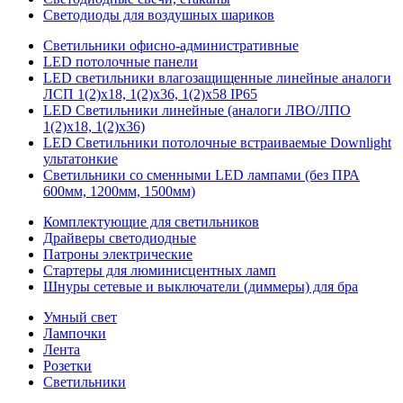
Светодиоды для воздушных шариков
Светильники офисно-административные
LED потолочные панели
LED светильники влагозащищенные линейные аналоги
ЛСП 1(2)х18, 1(2)х36, 1(2)х58 IP65
LED Светильники линейные (аналоги ЛВО/ЛПО
1(2)х18, 1(2)х36)
LED Светильники потолочные встраиваемые Downlight
ультатонкие
Светильники со сменными LED лампами (без ПРА
600мм, 1200мм, 1500мм)
Комплектующие для светильников
Драйверы светодиодные
Патроны электрические
Стартеры для люминисцентных ламп
Шнуры сетевые и выключатели (диммеры) для бра
Умный свет
Лампочки
Лента
Розетки
Светильники