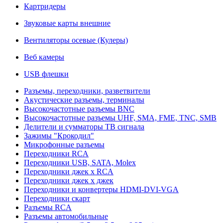
Картридеры
Звуковые карты внешние
Вентиляторы осевые (Кулеры)
Веб камеры
USB флешки
Разъемы, переходники, разветвители
Акустические разъемы, терминалы
Высокочастотные разъемы BNC
Высокочастотные разъемы UHF, SMA, FME, TNC, SMB
Делители и сумматоры ТВ сигнала
Зажимы "Крокодил"
Микрофонные разъемы
Переходники RCA
Переходники USB, SATA, Molex
Переходники джек х RCA
Переходники джек х джек
Переходники и конвертеры HDMI-DVI-VGA
Переходники скарт
Разъемы RCA
Разъемы автомобильные