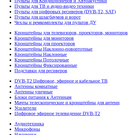
Пульты для Кондиционеров и Автоакустики
Пульты для ТВ и аудио-видео техники
Пульты для цифровых ресиверов (DVB-T2, SAT)
Пульты для шлагбаумов и ворот
Чехлы и ремкомплекты для пультов ДУ
Кронштейны для телевизоров, проекторов, мониторов
Кронштейны для мониторов
Кронштейны для проекторов
Кронштейны Наклонно-повортотные
Кронштейны Наклонные
Кронштейны Потолочные
Кронштейны Фиксированные
Подставки для ресиверов
DVB-T2 Цифровое, эфирное и кабельное ТВ
Антенны комнатные
Антенны уличные
Блоки питания к Антеннам
Мачты телескопические и кронштейны для антенн
Усилители
Цифровое эфирное телевидение DVB-Т2
Аудиотехника
Микрофоны
Наушники