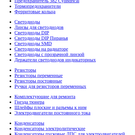
Предохранитель 382 Cylindrical
Термопредохранители
Ферритовые кольца
Светодиоды
Линзы для светодиодов
Светодиоды DIP
Светодиоды DIP Пиранья
Светодиоды SMD
Светодиоды на радиаторе
Светодиоды с прозрачной линзой
Держатели светодиодов индикаторных
Резисторы
Резисторы переменные
Резисторы постоянные
Ручки для резисторов переменных
Комплектующие для ремонта
Гнезда тюнера
Шлейфы плоские и разъемы к ним
Электродвигатели постоянного тока
Конденсаторы
Конденсаторы электролитические
Конденсаторы пусковые ДПС для электродвигателей