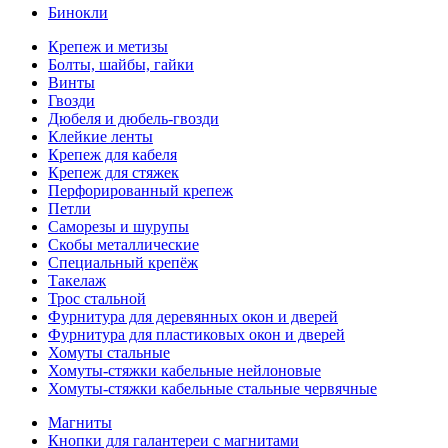
Бинокли
Крепеж и метизы
Болты, шайбы, гайки
Винты
Гвозди
Дюбеля и дюбель-гвозди
Клейкие ленты
Крепеж для кабеля
Крепеж для стяжек
Перфорированный крепеж
Петли
Саморезы и шурупы
Скобы металлические
Специальный крепёж
Такелаж
Трос стальной
Фурнитура для деревянных окон и дверей
Фурнитура для пластиковых окон и дверей
Хомуты стальные
Хомуты-стяжки кабельные нейлоновые
Хомуты-стяжки кабельные стальные червячные
Магниты
Кнопки для галантереи с магнитами