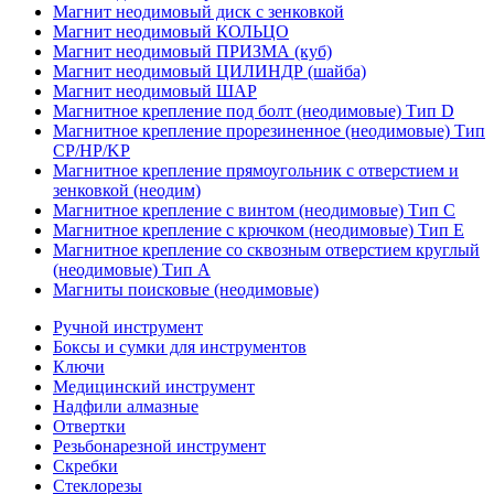
Магнит неодимовый диск с зенковкой
Магнит неодимовый КОЛЬЦО
Магнит неодимовый ПРИЗМА (куб)
Магнит неодимовый ЦИЛИНДР (шайба)
Магнит неодимовый ШАР
Магнитное крепление под болт (неодимовые) Тип D
Магнитное крепление прорезиненное (неодимовые) Тип
CP/HP/KP
Магнитное крепление прямоугольник с отверстием и
зенковкой (неодим)
Магнитное крепление с винтом (неодимовые) Тип С
Магнитное крепление с крючком (неодимовые) Тип Е
Магнитное крепление со сквозным отверстием круглый
(неодимовые) Тип А
Магниты поисковые (неодимовые)
Ручной инструмент
Боксы и сумки для инструментов
Ключи
Медицинский инструмент
Надфили алмазные
Отвертки
Резьбонарезной инструмент
Скребки
Стеклорезы