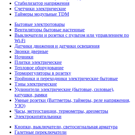
Стабилизатор напряжения
Счетчики электрические
Таймеры модульные TDM
Бытовые электротовары
Вентиляторы бытовые настенные
Выключатели и розетки с пультом или управлением по
Wi-Fi
Датчики движения и датчики освещения
Звонки дверные
Ночники
Плитки электрические
Тепловое оборудование
Терморегуляторы в розетку
Тройники и переходники электрические бытовые
Тэны электрические
Удлинители электрические (бытовые, силовые),
катушки, рамки
Умные розетки (Ваттметры, таймеры, реле напряжения,
УЗО)
Часы, метеостанции, термометры, ареометры
Электрокипятильники
Кнопки, выключатели, светосигнальная арматура
Галетные переключатели