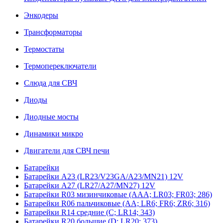
Энкодеры
Трансформаторы
Термостаты
Термопереключатели
Слюда для СВЧ
Диоды
Диодные мосты
Динамики микро
Двигатели для СВЧ печи
Батарейки
Батарейки A23 (LR23/V23GA/A23/MN21) 12V
Батарейки A27 (LR27/A27/MN27) 12V
Батарейки R03 мизинчиковые (AAA; LR03; FR03; 286)
Батарейки R06 пальчиковые (AA; LR6; FR6; ZR6; 316)
Батарейки R14 средние (C; LR14; 343)
Батарейки R20 большие (D; LR20; 373)