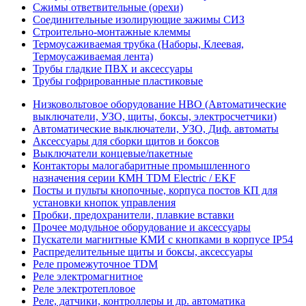
Сжимы ответвительные (орехи)
Соединительные изолирующие зажимы СИЗ
Строительно-монтажные клеммы
Термоусаживаемая трубка (Наборы, Клеевая,
Термоусаживаемая лента)
Трубы гладкие ПВХ и аксессуары
Трубы гофрированные пластиковые
Низковольтовое оборудование НВО (Автоматические
выключатели, УЗО, щиты, боксы, электросчетчики)
Автоматические выключатели, УЗО, Диф. автоматы
Аксессуары для сборки щитов и боксов
Выключатели концевые/пакетные
Контакторы малогабаритные промышленного
назначения серии КМН TDM Electric / EKF
Посты и пульты кнопочные, корпуса постов КП для
установки кнопок управления
Пробки, предохранители, плавкие вставки
Прочее модульное оборудование и аксессуары
Пускатели магнитные КМИ с кнопками в корпусе IP54
Распределительные щиты и боксы, аксессуары
Реле промежуточное TDM
Реле электромагнитное
Реле электротепловое
Реле, датчики, контроллеры и др. автоматика