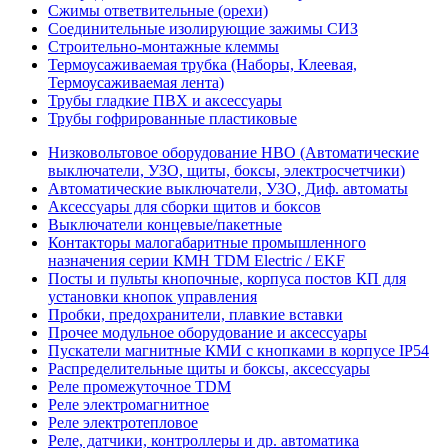
Сжимы ответвительные (орехи)
Соединительные изолирующие зажимы СИЗ
Строительно-монтажные клеммы
Термоусаживаемая трубка (Наборы, Клеевая,
Термоусаживаемая лента)
Трубы гладкие ПВХ и аксессуары
Трубы гофрированные пластиковые
Низковольтовое оборудование НВО (Автоматические
выключатели, УЗО, щиты, боксы, электросчетчики)
Автоматические выключатели, УЗО, Диф. автоматы
Аксессуары для сборки щитов и боксов
Выключатели концевые/пакетные
Контакторы малогабаритные промышленного
назначения серии КМН TDM Electric / EKF
Посты и пульты кнопочные, корпуса постов КП для
установки кнопок управления
Пробки, предохранители, плавкие вставки
Прочее модульное оборудование и аксессуары
Пускатели магнитные КМИ с кнопками в корпусе IP54
Распределительные щиты и боксы, аксессуары
Реле промежуточное TDM
Реле электромагнитное
Реле электротепловое
Реле, датчики, контроллеры и др. автоматика