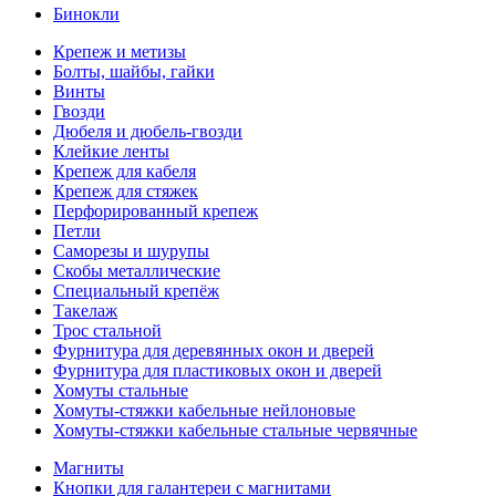
Бинокли
Крепеж и метизы
Болты, шайбы, гайки
Винты
Гвозди
Дюбеля и дюбель-гвозди
Клейкие ленты
Крепеж для кабеля
Крепеж для стяжек
Перфорированный крепеж
Петли
Саморезы и шурупы
Скобы металлические
Специальный крепёж
Такелаж
Трос стальной
Фурнитура для деревянных окон и дверей
Фурнитура для пластиковых окон и дверей
Хомуты стальные
Хомуты-стяжки кабельные нейлоновые
Хомуты-стяжки кабельные стальные червячные
Магниты
Кнопки для галантереи с магнитами