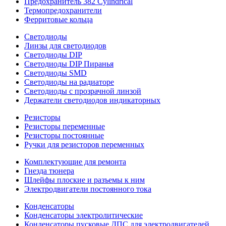
Предохранитель 382 Cylindrical
Термопредохранители
Ферритовые кольца
Светодиоды
Линзы для светодиодов
Светодиоды DIP
Светодиоды DIP Пиранья
Светодиоды SMD
Светодиоды на радиаторе
Светодиоды с прозрачной линзой
Держатели светодиодов индикаторных
Резисторы
Резисторы переменные
Резисторы постоянные
Ручки для резисторов переменных
Комплектующие для ремонта
Гнезда тюнера
Шлейфы плоские и разъемы к ним
Электродвигатели постоянного тока
Конденсаторы
Конденсаторы электролитические
Конденсаторы пусковые ДПС для электродвигателей