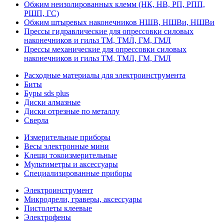
Обжим неизолированных клемм (НК, НВ, РП, РПП,
РШП, ГС)
Обжим штыревых наконечников НШВ, НШВи, НШВи
Прессы гидравлические для опрессовки силовых
наконечников и гильз ТМ, ТМЛ, ГМ, ГМЛ
Прессы механические для опрессовки силовых
наконечников и гильз ТМ, ТМЛ, ГМ, ГМЛ
Расходные материалы для электроинструмента
Биты
Буры sds plus
Диски алмазные
Диски отрезные по металлу
Сверла
Измерительные приборы
Весы электронные мини
Клещи токоизмерительные
Мультиметры и аксессуары
Специализированные приборы
Электроинструмент
Микродрели, граверы, аксессуары
Пистолеты клеевые
Электрофены