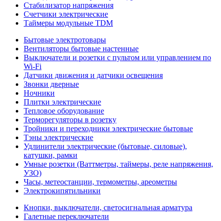
Стабилизатор напряжения
Счетчики электрические
Таймеры модульные TDM
Бытовые электротовары
Вентиляторы бытовые настенные
Выключатели и розетки с пультом или управлением по
Wi-Fi
Датчики движения и датчики освещения
Звонки дверные
Ночники
Плитки электрические
Тепловое оборудование
Терморегуляторы в розетку
Тройники и переходники электрические бытовые
Тэны электрические
Удлинители электрические (бытовые, силовые),
катушки, рамки
Умные розетки (Ваттметры, таймеры, реле напряжения,
УЗО)
Часы, метеостанции, термометры, ареометры
Электрокипятильники
Кнопки, выключатели, светосигнальная арматура
Галетные переключатели