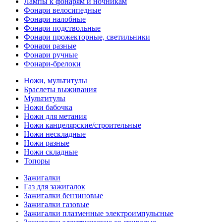
Лампы к фонарям и ночникам
Фонари велосипедные
Фонари налобные
Фонари подствольные
Фонари прожекторные, светильники
Фонари разные
Фонари ручные
Фонари-брелоки
Ножи, мультитулы
Браслеты выживания
Мультитулы
Ножи бабочка
Ножи для метания
Ножи канцелярские/строительные
Ножи нескладные
Ножи разные
Ножи складные
Топоры
Зажигалки
Газ для зажигалок
Зажигалки бензиновые
Зажигалки газовые
Зажигалки плазменные электроимпульсные