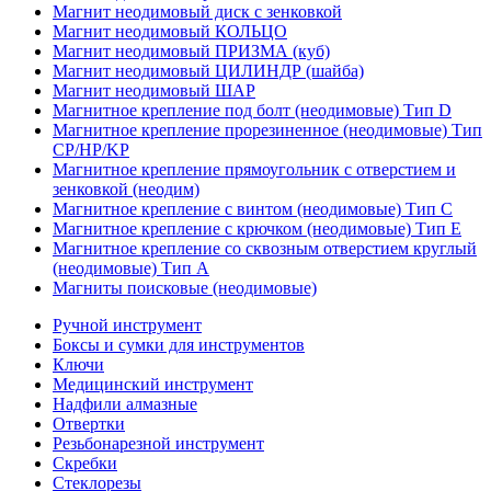
Магнит неодимовый диск с зенковкой
Магнит неодимовый КОЛЬЦО
Магнит неодимовый ПРИЗМА (куб)
Магнит неодимовый ЦИЛИНДР (шайба)
Магнит неодимовый ШАР
Магнитное крепление под болт (неодимовые) Тип D
Магнитное крепление прорезиненное (неодимовые) Тип
CP/HP/KP
Магнитное крепление прямоугольник с отверстием и
зенковкой (неодим)
Магнитное крепление с винтом (неодимовые) Тип С
Магнитное крепление с крючком (неодимовые) Тип Е
Магнитное крепление со сквозным отверстием круглый
(неодимовые) Тип А
Магниты поисковые (неодимовые)
Ручной инструмент
Боксы и сумки для инструментов
Ключи
Медицинский инструмент
Надфили алмазные
Отвертки
Резьбонарезной инструмент
Скребки
Стеклорезы