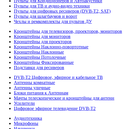
Пульты для Кондиционеров и Автоакустики
Пульты для ТВ и аудио-видео техники
Пульты для цифровых ресиверов (DVB-T2, SAT)
Пульты для шлагбаумов и ворот
Чехлы и ремкомплекты для пультов ДУ
Кронштейны для телевизоров, проекторов, мониторов
Кронштейны для мониторов
Кронштейны для проекторов
Кронштейны Наклонно-повортотные
Кронштейны Наклонные
Кронштейны Потолочные
Кронштейны Фиксированные
Подставки для ресиверов
DVB-T2 Цифровое, эфирное и кабельное ТВ
Антенны комнатные
Антенны уличные
Блоки питания к Антеннам
Мачты телескопические и кронштейны для антенн
Усилители
Цифровое эфирное телевидение DVB-Т2
Аудиотехника
Микрофоны
Наушники