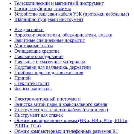
Телескопический и магнитный инструмент
Тиски, струбцины, зажимы
Устройство закладки кабеля УЗК (протяжки кабельные)
Шарнирно-губцевый инструмент
Все для пайки
Аэрозоли: очистители, обезжириватели, смазки
Защитные специальные покрытия
Монтажные платы
Очищающие средства
Паяльное оборудование
Паяльные и смазочные материалы
Подставки для паяльника, держатели
Приборы и доски для выжигания
Припой
Стеклотекстолит
Флюсы, канифоль
Электромонтажный инструмент
Зачистка витой пары и коаксиального кабеля
Инструмент для зачистки кабеля (стрипперы)
Инструмент для стяжек
Обжим изолированных клемм (НКи, НВи, РПи, РППи,
РШПи, ГСи)
Обжим компьютерных и телефонных разъемов RJ