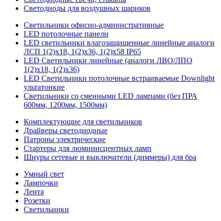
Светодиоды для воздушных шариков
Светильники офисно-административные
LED потолочные панели
LED светильники влагозащищенные линейные аналоги
ЛСП 1(2)х18, 1(2)х36, 1(2)х58 IP65
LED Светильники линейные (аналоги ЛВО/ЛПО
1(2)х18, 1(2)х36)
LED Светильники потолочные встраиваемые Downlight
ультатонкие
Светильники со сменными LED лампами (без ПРА
600мм, 1200мм, 1500мм)
Комплектующие для светильников
Драйверы светодиодные
Патроны электрические
Стартеры для люминисцентных ламп
Шнуры сетевые и выключатели (диммеры) для бра
Умный свет
Лампочки
Лента
Розетки
Светильники