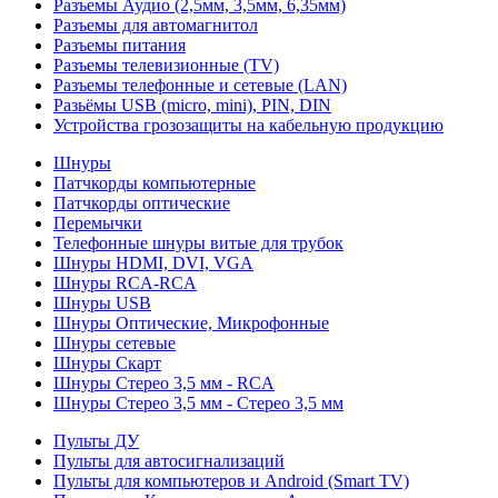
Разъемы Аудио (2,5мм, 3,5мм, 6,35мм)
Разъемы для автомагнитол
Разъемы питания
Разъемы телевизионные (TV)
Разъемы телефонные и сетевые (LAN)
Разьёмы USB (micro, mini), PIN, DIN
Устройства грозозащиты на кабельную продукцию
Шнуры
Патчкорды компьютерные
Патчкорды оптические
Перемычки
Телефонные шнуры витые для трубок
Шнуры HDMI, DVI, VGA
Шнуры RCA-RCA
Шнуры USB
Шнуры Оптические, Микрофонные
Шнуры сетевые
Шнуры Скарт
Шнуры Стерео 3,5 мм - RCA
Шнуры Стерео 3,5 мм - Стерео 3,5 мм
Пульты ДУ
Пульты для автосигнализаций
Пульты для компьютеров и Android (Smart TV)