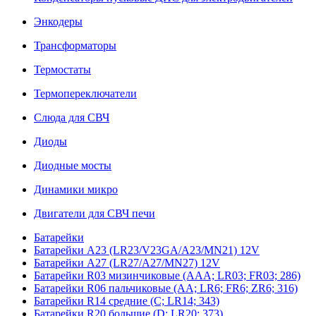
Энкодеры
Трансформаторы
Термостаты
Термопереключатели
Слюда для СВЧ
Диоды
Диодные мосты
Динамики микро
Двигатели для СВЧ печи
Батарейки
Батарейки A23 (LR23/V23GA/A23/MN21) 12V
Батарейки A27 (LR27/A27/MN27) 12V
Батарейки R03 мизинчиковые (AAA; LR03; FR03; 286)
Батарейки R06 пальчиковые (AA; LR6; FR6; ZR6; 316)
Батарейки R14 средние (C; LR14; 343)
Батарейки R20 большие (D; LR20; 373)