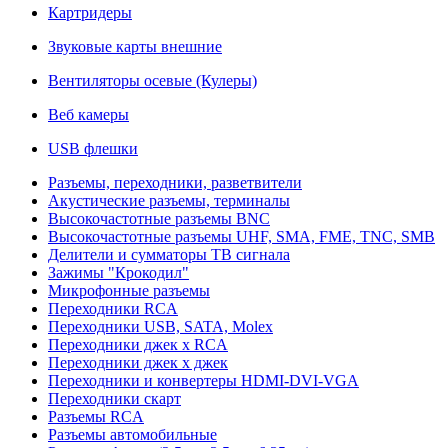
Картридеры
Звуковые карты внешние
Вентиляторы осевые (Кулеры)
Веб камеры
USB флешки
Разъемы, переходники, разветвители
Акустические разъемы, терминалы
Высокочастотные разъемы BNC
Высокочастотные разъемы UHF, SMA, FME, TNC, SMB
Делители и сумматоры ТВ сигнала
Зажимы "Крокодил"
Микрофонные разъемы
Переходники RCA
Переходники USB, SATA, Molex
Переходники джек х RCA
Переходники джек х джек
Переходники и конвертеры HDMI-DVI-VGA
Переходники скарт
Разъемы RCA
Разъемы автомобильные