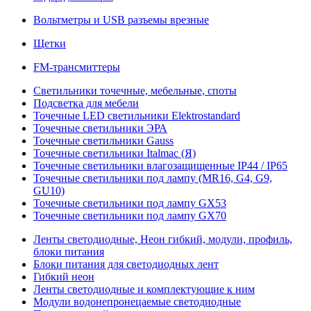
Вольтметры и USB разъемы врезные
Щетки
FM-трансмиттеры
Светильники точечные, мебельные, споты
Подсветка для мебели
Точечные LED светильники Elektrostandard
Точечные светильники ЭРА
Точечные светильники Gauss
Точечные светильники Italmac (Я)
Точечные светильники влагозащищенные IP44 / IP65
Точечные светильники под лампу (MR16, G4, G9,
GU10)
Точечные светильники под лампу GX53
Точечные светильники под лампу GX70
Ленты светодиодные, Неон гибкий, модули, профиль,
блоки питания
Блоки питания для светодиодных лент
Гибкий неон
Ленты светодиодные и комплектующие к ним
Модули водонепронецаемые светодиодные