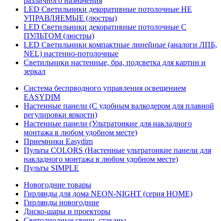
различного назначения
LED Светильники декоративные потолочные НЕ
УПРАВЛЯЕМЫЕ (люстры)
LED Светильники декоративные потолочные С
ПУЛЬТОМ (люстры)
LED Светильники компактные линейные (аналоги ЛПБ,
NEL) настенно-потолочные
Светильники настенные, бра, подсветка для картин и
зеркал
Система беспрводного управления освещением
EASYDIM
Настенные панели (С удобным валкодером для плавной
регулировки яркости)
Настенные панели (Ультратонкие для накладного
монтажа в любом удобном месте)
Приемники Easydim
Пульты COLORS (Настенные ультратонкие панели для
накладного монтажа в любом удобном месте)
Пульты SIMPLE
Новогодние товары
Гирлянды для дома NEON-NIGHT (серия HOME)
Гирлянды новогодние
Диско-шары и проекторы
Светодиодные свечи, стаканы