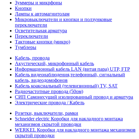
Зуммеры и микрфоны
Кнопки
Лампы к автомагнитолам
Микровыключатели и кнопки и ползунковые
переключатели
Осветительная арматура
Переключатели
Тактовые кнопки (микро)
Тумблеры
Кабель, провода
Акустический, микрофонный кабель
Информационный кабель LAN (витая пара) UTP, FTP
Кабель видеонаблюдения,телефонный, сигнальный
кабель, видеодомофонов
Кабель коаксиальный (телевизионный) TV, SAT
Радиочастотные провода (50ом)
СИП Самонесущий изолированный провод и арматура
Электрические провода / Кабель
Розетки, выключатели, рамки
Schneider electric Коробки для накладного монтажа
механизмов скрытой проводки
WERKEL Коробки для накладного монтажа механизмов
скрытой проводки