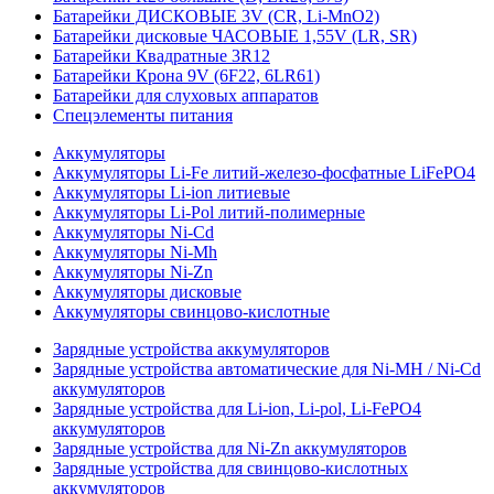
Батарейки ДИСКОВЫЕ 3V (CR, Li-MnO2)
Батарейки дисковые ЧАСОВЫЕ 1,55V (LR, SR)
Батарейки Квадратные 3R12
Батарейки Крона 9V (6F22, 6LR61)
Батарейки для слуховых аппаратов
Спецэлементы питания
Аккумуляторы
Аккумуляторы Li-Fe литий-железо-фосфатные LiFePO4
Аккумуляторы Li-ion литиевые
Аккумуляторы Li-Pol литий-полимерные
Аккумуляторы Ni-Cd
Аккумуляторы Ni-Mh
Аккумуляторы Ni-Zn
Аккумуляторы дисковые
Аккумуляторы свинцово-кислотные
Зарядные устройства аккумуляторов
Зарядные устройства автоматические для Ni-MH / Ni-Cd
аккумуляторов
Зарядные устройства для Li-ion, Li-pol, Li-FePO4
аккумуляторов
Зарядные устройства для Ni-Zn аккумуляторов
Зарядные устройства для свинцово-кислотных
аккумуляторов