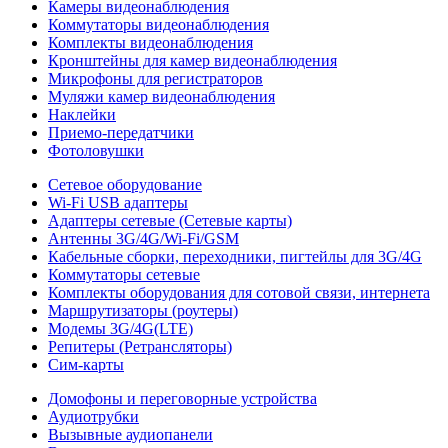
Камеры видеонаблюдения
Коммутаторы видеонаблюдения
Комплекты видеонаблюдения
Кронштейны для камер видеонаблюдения
Микрофоны для регистраторов
Муляжи камер видеонаблюдения
Наклейки
Приемо-передатчики
Фотоловушки
Сетевое оборудование
Wi-Fi USB адаптеры
Адаптеры сетевые (Сетевые карты)
Антенны 3G/4G/Wi-Fi/GSM
Кабельные сборки, переходники, пигтейлы для 3G/4G
Коммутаторы сетевые
Комплекты оборудования для сотовой связи, интернета
Маршрутизаторы (роутеры)
Модемы 3G/4G(LTE)
Репитеры (Ретрансляторы)
Сим-карты
Домофоны и переговорные устройства
Аудиотрубки
Вызывные аудиопанели