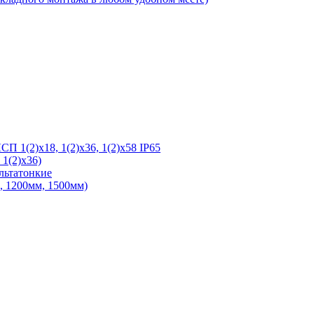
 1(2)х18, 1(2)х36, 1(2)х58 IP65
1(2)х36)
льтатонкие
 1200мм, 1500мм)