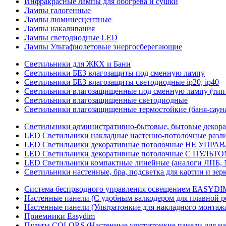
Инфракрасные лампы для обогрева и сушки
Лампы галогенные
Лампы люминесцентные
Лампы накаливания
Лампы светодиодные LED
Лампы Ультафиолетовые энергосберегающие
Светильники для ЖКХ и Бани
Светильники БЕЗ влагозащиты под сменную лампу
Светильники БЕЗ влагозащиты светодиодные ip20, ip40
Светильники влагозащищенные под сменную лампу (тип 
Светильники влагозащищенные светодиодные
Светильники влагозащищенные термостойкие (баня-саун
Светильники административно-бытовые, бытовые декор
LED Cветильники накладные настенно-потолочные разли
LED Светильники декоративные потолочные НЕ УПРА
LED Светильники декоративные потолочные С ПУЛЬТО
LED Светильники компактные линейные (аналоги ЛПБ, 
Светильники настенные, бра, подсветка для картин и зер
Система беспрводного управления освещением EASYDI
Настенные панели (С удобным валкодером для плавной р
Настенные панели (Ультратонкие для накладного монтаж
Приемники Easydim
Пульты COLORS (Настенные ультратонкие панели для на