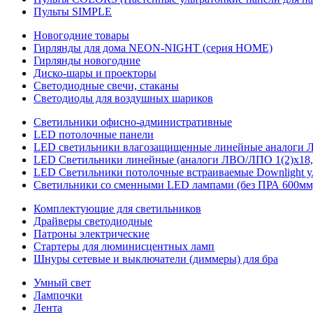
Пульты SIMPLE
Новогодние товары
Гирлянды для дома NEON-NIGHT (серия HOME)
Гирлянды новогодние
Диско-шары и проекторы
Светодиодные свечи, стаканы
Светодиоды для воздушных шариков
Светильники офисно-административные
LED потолочные панели
LED светильники влагозащищенные линейные аналоги ЛСП
LED Светильники линейные (аналоги ЛВО/ЛПО 1(2)х18, 
LED Светильники потолочные встраиваемые Downlight у
Светильники со сменными LED лампами (без ПРА 600мм,
Комплектующие для светильников
Драйверы светодиодные
Патроны электрические
Стартеры для люминисцентных ламп
Шнуры сетевые и выключатели (диммеры) для бра
Умный свет
Лампочки
Лента