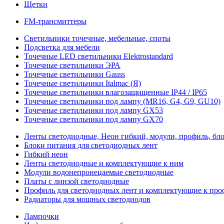
Щетки
FM-трансмиттеры
Светильники точечные, мебельные, споты
Подсветка для мебели
Точечные LED светильники Elektrostandard
Точечные светильники ЭРА
Точечные светильники Gauss
Точечные светильники Italmac (Я)
Точечные светильники влагозащищенные IP44 / IP65
Точечные светильники под лампу (MR16, G4, G9, GU10)
Точечные светильники под лампу GX53
Точечные светильники под лампу GX70
Ленты светодиодные, Неон гибкий, модули, профиль, бл
Блоки питания для светодиодных лент
Гибкий неон
Ленты светодиодные и комплектующие к ним
Модули водонепронецаемые светодиодные
Платы с линзой светодиодные
Профиль для светодиодных лент и комплектующие к пр
Радиаторы для мощных светодиодов
Лампочки