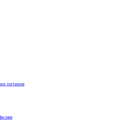
оки питания
офилям