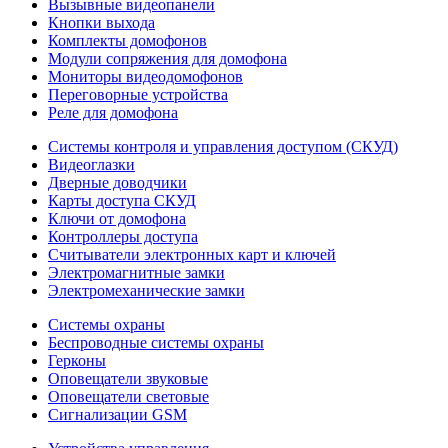
Вызывные видеопанели
Кнопки выхода
Комплекты домофонов
Модули сопряжения для домофона
Мониторы видеодомофонов
Переговорные устройства
Реле для домофона
Системы контроля и управления доступом (СКУД)
Видеоглазки
Дверные доводчики
Карты доступа СКУД
Ключи от домофона
Контроллеры доступа
Считыватели электронных карт и ключей
Электромагнитные замки
Электромеханические замки
Системы охраны
Беспроводные системы охраны
Герконы
Оповещатели звуковые
Оповещатели световые
Сигнализации GSM