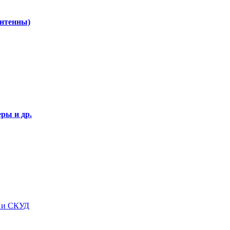
Антенны)
ры и др.
я и СКУД