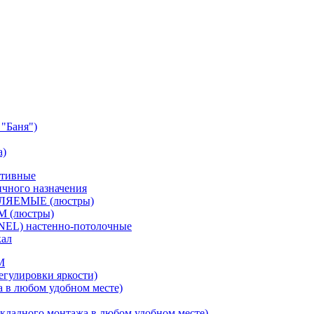
"Баня")
а)
ативные
чного назначения
ВЛЯЕМЫЕ (люстры)
М (люстры)
NEL) настенно-потолочные
кал
M
егулировки яркости)
а в любом удобном месте)
кладного монтажа в любом удобном месте)