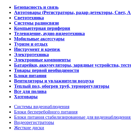
Безопасность и связь
Автотовары (Регистраторы, радар-детекторы, Свет, 
Светотехника
Системы радиосвязи
Компьютерная периферия
Телевидение, аудио-видеотехника
Мобильные аксессуары
Туризм и отдых
Инструмент и крепеж
Электротехника
Электронные компоненты
Батарейки, аккумуляторы, зарядные устройства, тесте
Товары первой необходимости
Блоки питания
Вентиляторы и увлажнители воздуха
Теплый пол, обогрев труб, терморегуляторы
Все для полива
Хозтовары
Системы видеонаблюдения
Блоки бесперебойного питания
Блоки питания стабилизированные для видеонаблюдени
Видеорегистраторы
Жесткие диски