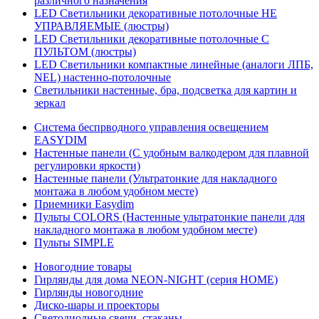
различного назначения
LED Светильники декоративные потолочные НЕ
УПРАВЛЯЕМЫЕ (люстры)
LED Светильники декоративные потолочные С
ПУЛЬТОМ (люстры)
LED Светильники компактные линейные (аналоги ЛПБ,
NEL) настенно-потолочные
Светильники настенные, бра, подсветка для картин и
зеркал
Система беспрводного управления освещением
EASYDIM
Настенные панели (С удобным валкодером для плавной
регулировки яркости)
Настенные панели (Ультратонкие для накладного
монтажа в любом удобном месте)
Приемники Easydim
Пульты COLORS (Настенные ультратонкие панели для
накладного монтажа в любом удобном месте)
Пульты SIMPLE
Новогодние товары
Гирлянды для дома NEON-NIGHT (серия HOME)
Гирлянды новогодние
Диско-шары и проекторы
Светодиодные свечи, стаканы