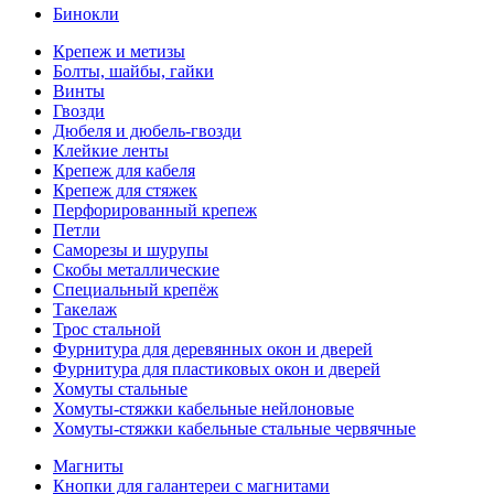
Бинокли
Крепеж и метизы
Болты, шайбы, гайки
Винты
Гвозди
Дюбеля и дюбель-гвозди
Клейкие ленты
Крепеж для кабеля
Крепеж для стяжек
Перфорированный крепеж
Петли
Саморезы и шурупы
Скобы металлические
Специальный крепёж
Такелаж
Трос стальной
Фурнитура для деревянных окон и дверей
Фурнитура для пластиковых окон и дверей
Хомуты стальные
Хомуты-стяжки кабельные нейлоновые
Хомуты-стяжки кабельные стальные червячные
Магниты
Кнопки для галантереи с магнитами