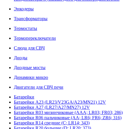
Энкодеры
Трансформаторы
Термостаты
Термопереключатели
Слюда для СВЧ
Диоды
Диодные мосты
Динамики микро
Двигатели для СВЧ печи
Батарейки
Батарейки A23 (LR23/V23GA/A23/MN21) 12V
Батарейки A27 (LR27/A27/MN27) 12V
Батарейки R03 мизинчиковые (AAA; LR03; FR03; 286)
Батарейки R06 пальчиковые (AA; LR6; FR6; ZR6; 316)
Батарейки R14 средние (C; LR14; 343)
Батарейки R20 большие (D; LR20; 373)