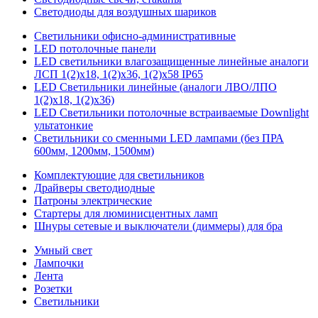
Светодиоды для воздушных шариков
Светильники офисно-административные
LED потолочные панели
LED светильники влагозащищенные линейные аналоги
ЛСП 1(2)х18, 1(2)х36, 1(2)х58 IP65
LED Светильники линейные (аналоги ЛВО/ЛПО
1(2)х18, 1(2)х36)
LED Светильники потолочные встраиваемые Downlight
ультатонкие
Светильники со сменными LED лампами (без ПРА
600мм, 1200мм, 1500мм)
Комплектующие для светильников
Драйверы светодиодные
Патроны электрические
Стартеры для люминисцентных ламп
Шнуры сетевые и выключатели (диммеры) для бра
Умный свет
Лампочки
Лента
Розетки
Светильники