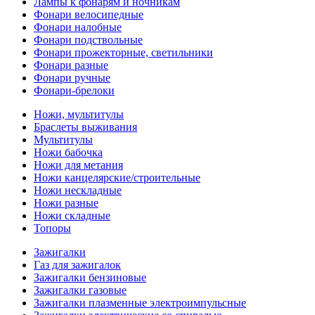
Лампы к фонарям и ночникам
Фонари велосипедные
Фонари налобные
Фонари подствольные
Фонари прожекторные, светильники
Фонари разные
Фонари ручные
Фонари-брелоки
Ножи, мультитулы
Браслеты выживания
Мультитулы
Ножи бабочка
Ножи для метания
Ножи канцелярские/строительные
Ножи нескладные
Ножи разные
Ножи складные
Топоры
Зажигалки
Газ для зажигалок
Зажигалки бензиновые
Зажигалки газовые
Зажигалки плазменные электроимпульсные