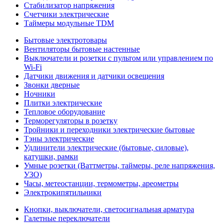
Стабилизатор напряжения
Счетчики электрические
Таймеры модульные TDM
Бытовые электротовары
Вентиляторы бытовые настенные
Выключатели и розетки с пультом или управлением по
Wi-Fi
Датчики движения и датчики освещения
Звонки дверные
Ночники
Плитки электрические
Тепловое оборудование
Терморегуляторы в розетку
Тройники и переходники электрические бытовые
Тэны электрические
Удлинители электрические (бытовые, силовые),
катушки, рамки
Умные розетки (Ваттметры, таймеры, реле напряжения,
УЗО)
Часы, метеостанции, термометры, ареометры
Электрокипятильники
Кнопки, выключатели, светосигнальная арматура
Галетные переключатели