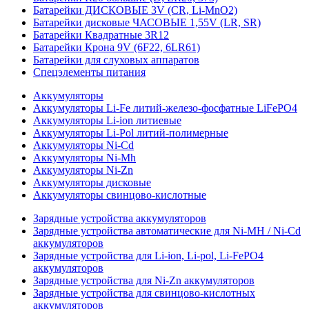
Батарейки ДИСКОВЫЕ 3V (CR, Li-MnO2)
Батарейки дисковые ЧАСОВЫЕ 1,55V (LR, SR)
Батарейки Квадратные 3R12
Батарейки Крона 9V (6F22, 6LR61)
Батарейки для слуховых аппаратов
Спецэлементы питания
Аккумуляторы
Аккумуляторы Li-Fe литий-железо-фосфатные LiFePO4
Аккумуляторы Li-ion литиевые
Аккумуляторы Li-Pol литий-полимерные
Аккумуляторы Ni-Cd
Аккумуляторы Ni-Mh
Аккумуляторы Ni-Zn
Аккумуляторы дисковые
Аккумуляторы свинцово-кислотные
Зарядные устройства аккумуляторов
Зарядные устройства автоматические для Ni-MH / Ni-Cd
аккумуляторов
Зарядные устройства для Li-ion, Li-pol, Li-FePO4
аккумуляторов
Зарядные устройства для Ni-Zn аккумуляторов
Зарядные устройства для свинцово-кислотных
аккумуляторов