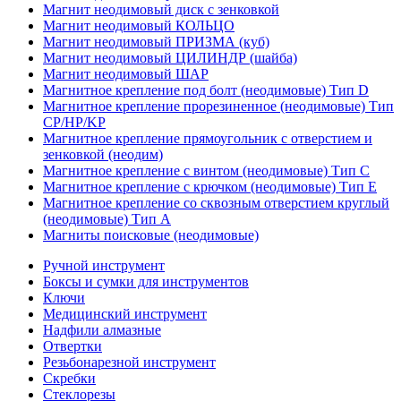
Магнит неодимовый диск с зенковкой
Магнит неодимовый КОЛЬЦО
Магнит неодимовый ПРИЗМА (куб)
Магнит неодимовый ЦИЛИНДР (шайба)
Магнит неодимовый ШАР
Магнитное крепление под болт (неодимовые) Тип D
Магнитное крепление прорезиненное (неодимовые) Тип
CP/HP/KP
Магнитное крепление прямоугольник с отверстием и
зенковкой (неодим)
Магнитное крепление с винтом (неодимовые) Тип С
Магнитное крепление с крючком (неодимовые) Тип Е
Магнитное крепление со сквозным отверстием круглый
(неодимовые) Тип А
Магниты поисковые (неодимовые)
Ручной инструмент
Боксы и сумки для инструментов
Ключи
Медицинский инструмент
Надфили алмазные
Отвертки
Резьбонарезной инструмент
Скребки
Стеклорезы