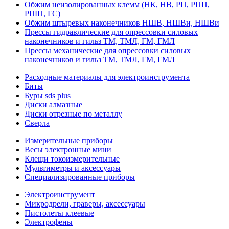
Обжим неизолированных клемм (НК, НВ, РП, РПП,
РШП, ГС)
Обжим штыревых наконечников НШВ, НШВи, НШВи
Прессы гидравлические для опрессовки силовых
наконечников и гильз ТМ, ТМЛ, ГМ, ГМЛ
Прессы механические для опрессовки силовых
наконечников и гильз ТМ, ТМЛ, ГМ, ГМЛ
Расходные материалы для электроинструмента
Биты
Буры sds plus
Диски алмазные
Диски отрезные по металлу
Сверла
Измерительные приборы
Весы электронные мини
Клещи токоизмерительные
Мультиметры и аксессуары
Специализированные приборы
Электроинструмент
Микродрели, граверы, аксессуары
Пистолеты клеевые
Электрофены