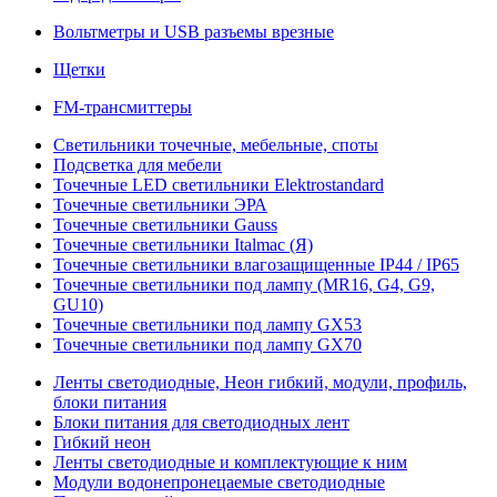
Вольтметры и USB разъемы врезные
Щетки
FM-трансмиттеры
Светильники точечные, мебельные, споты
Подсветка для мебели
Точечные LED светильники Elektrostandard
Точечные светильники ЭРА
Точечные светильники Gauss
Точечные светильники Italmac (Я)
Точечные светильники влагозащищенные IP44 / IP65
Точечные светильники под лампу (MR16, G4, G9,
GU10)
Точечные светильники под лампу GX53
Точечные светильники под лампу GX70
Ленты светодиодные, Неон гибкий, модули, профиль,
блоки питания
Блоки питания для светодиодных лент
Гибкий неон
Ленты светодиодные и комплектующие к ним
Модули водонепронецаемые светодиодные