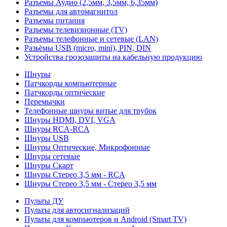
Разъемы Аудио (2,5мм, 3,5мм, 6,35мм)
Разъемы для автомагнитол
Разъемы питания
Разъемы телевизионные (TV)
Разъемы телефонные и сетевые (LAN)
Разьёмы USB (micro, mini), PIN, DIN
Устройства грозозащиты на кабельную продукцию
Шнуры
Патчкорды компьютерные
Патчкорды оптические
Перемычки
Телефонные шнуры витые для трубок
Шнуры HDMI, DVI, VGA
Шнуры RCA-RCA
Шнуры USB
Шнуры Оптические, Микрофонные
Шнуры сетевые
Шнуры Скарт
Шнуры Стерео 3,5 мм - RCA
Шнуры Стерео 3,5 мм - Стерео 3,5 мм
Пульты ДУ
Пульты для автосигнализаций
Пульты для компьютеров и Android (Smart TV)