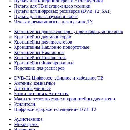
Пульты для Кондиционеров и Автоакустики
Пульты для ТВ и аудио-видео техники
Пульты для цифровых ресиверов (DVB-T2, SAT)
Пульты для шлагбаумов и ворот
Чехлы и ремкомплекты для пультов ДУ
Кронштейны для телевизоров, проекторов, мониторов
Кронштейны для мониторов
Кронштейны для проекторов
Кронштейны Наклонно-повортотные
Кронштейны Наклонные
Кронштейны Потолочные
Кронштейны Фиксированные
Подставки для ресиверов
DVB-T2 Цифровое, эфирное и кабельное ТВ
Антенны комнатные
Антенны уличные
Блоки питания к Антеннам
Мачты телескопические и кронштейны для антенн
Усилители
Цифровое эфирное телевидение DVB-Т2
Аудиотехника
Микрофоны
Наушники