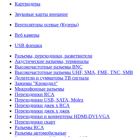
Картридеры
Звуковые карты внешние
Вентиляторы осевые (Кулеры)
Веб камеры
USB флешки
Разъемы, переходники, разветвители
Акустические разъемы, терминалы
Высокочастотные разъемы BNC
Высокочастотные разъемы UHF, SMA, FME, TNC, SMB
Делители и сумматоры ТВ сигнала
Зажимы "Крокодил"
Микрофонные разъемы
Переходники RCA
Переходники USB, SATA, Molex
Переходники джек х RCA
Переходники джек х джек
Переходники и конвертеры HDMI-DVI-VGA
Переходники скарт
Разъемы RCA
Разъемы автомобильные