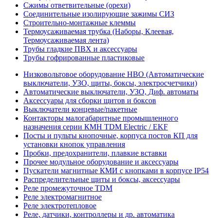
Сжимы ответвительные (орехи)
Соединительные изолирующие зажимы СИЗ
Строительно-монтажные клеммы
Термоусаживаемая трубка (Наборы, Клеевая,
Термоусаживаемая лента)
Трубы гладкие ПВХ и аксессуары
Трубы гофрированные пластиковые
Низковольтовое оборудование НВО (Автоматические
выключатели, УЗО, щиты, боксы, электросчетчики)
Автоматические выключатели, УЗО, Диф. автоматы
Аксессуары для сборки щитов и боксов
Выключатели концевые/пакетные
Контакторы малогабаритные промышленного
назначения серии КМН TDM Electric / EKF
Посты и пульты кнопочные, корпуса постов КП для
установки кнопок управления
Пробки, предохранители, плавкие вставки
Прочее модульное оборудование и аксессуары
Пускатели магнитные КМИ с кнопками в корпусе IP54
Распределительные щиты и боксы, аксессуары
Реле промежуточное TDM
Реле электромагнитное
Реле электротепловое
Реле, датчики, контроллеры и др. автоматика