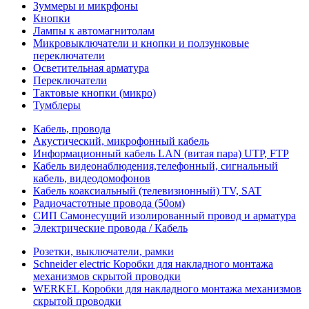
Зуммеры и микрфоны
Кнопки
Лампы к автомагнитолам
Микровыключатели и кнопки и ползунковые
переключатели
Осветительная арматура
Переключатели
Тактовые кнопки (микро)
Тумблеры
Кабель, провода
Акустический, микрофонный кабель
Информационный кабель LAN (витая пара) UTP, FTP
Кабель видеонаблюдения,телефонный, сигнальный
кабель, видеодомофонов
Кабель коаксиальный (телевизионный) TV, SAT
Радиочастотные провода (50ом)
СИП Самонесущий изолированный провод и арматура
Электрические провода / Кабель
Розетки, выключатели, рамки
Schneider electric Коробки для накладного монтажа
механизмов скрытой проводки
WERKEL Коробки для накладного монтажа механизмов
скрытой проводки