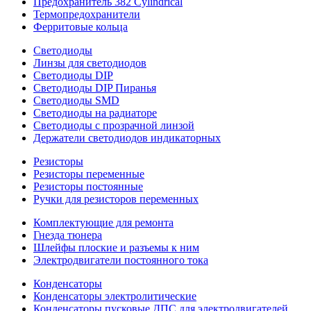
Предохранитель 382 Cylindrical
Термопредохранители
Ферритовые кольца
Светодиоды
Линзы для светодиодов
Светодиоды DIP
Светодиоды DIP Пиранья
Светодиоды SMD
Светодиоды на радиаторе
Светодиоды с прозрачной линзой
Держатели светодиодов индикаторных
Резисторы
Резисторы переменные
Резисторы постоянные
Ручки для резисторов переменных
Комплектующие для ремонта
Гнезда тюнера
Шлейфы плоские и разъемы к ним
Электродвигатели постоянного тока
Конденсаторы
Конденсаторы электролитические
Конденсаторы пусковые ДПС для электродвигателей