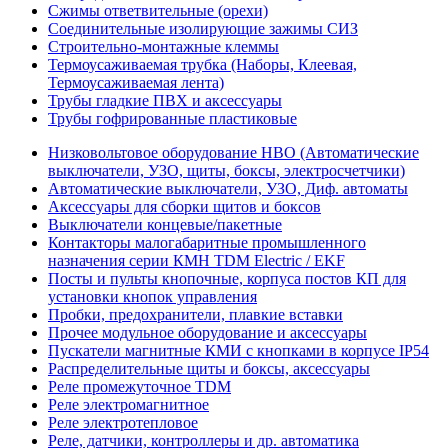
Сжимы ответвительные (орехи)
Соединительные изолирующие зажимы СИЗ
Строительно-монтажные клеммы
Термоусаживаемая трубка (Наборы, Клеевая,
Термоусаживаемая лента)
Трубы гладкие ПВХ и аксессуары
Трубы гофрированные пластиковые
Низковольтовое оборудование НВО (Автоматические
выключатели, УЗО, щиты, боксы, электросчетчики)
Автоматические выключатели, УЗО, Диф. автоматы
Аксессуары для сборки щитов и боксов
Выключатели концевые/пакетные
Контакторы малогабаритные промышленного
назначения серии КМН TDM Electric / EKF
Посты и пульты кнопочные, корпуса постов КП для
установки кнопок управления
Пробки, предохранители, плавкие вставки
Прочее модульное оборудование и аксессуары
Пускатели магнитные КМИ с кнопками в корпусе IP54
Распределительные щиты и боксы, аксессуары
Реле промежуточное TDM
Реле электромагнитное
Реле электротепловое
Реле, датчики, контроллеры и др. автоматика