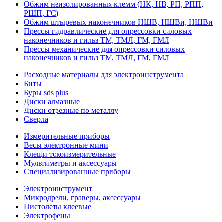
Обжим неизолированных клемм (НК, НВ, РП, РПП,
РШП, ГС)
Обжим штыревых наконечников НШВ, НШВи, НШВи
Прессы гидравлические для опрессовки силовых
наконечников и гильз ТМ, ТМЛ, ГМ, ГМЛ
Прессы механические для опрессовки силовых
наконечников и гильз ТМ, ТМЛ, ГМ, ГМЛ
Расходные материалы для электроинструмента
Биты
Буры sds plus
Диски алмазные
Диски отрезные по металлу
Сверла
Измерительные приборы
Весы электронные мини
Клещи токоизмерительные
Мультиметры и аксессуары
Специализированные приборы
Электроинструмент
Микродрели, граверы, аксессуары
Пистолеты клеевые
Электрофены