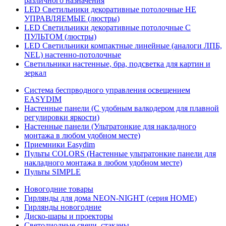
различного назначения
LED Светильники декоративные потолочные НЕ
УПРАВЛЯЕМЫЕ (люстры)
LED Светильники декоративные потолочные С
ПУЛЬТОМ (люстры)
LED Светильники компактные линейные (аналоги ЛПБ,
NEL) настенно-потолочные
Светильники настенные, бра, подсветка для картин и
зеркал
Система беспрводного управления освещением
EASYDIM
Настенные панели (С удобным валкодером для плавной
регулировки яркости)
Настенные панели (Ультратонкие для накладного
монтажа в любом удобном месте)
Приемники Easydim
Пульты COLORS (Настенные ультратонкие панели для
накладного монтажа в любом удобном месте)
Пульты SIMPLE
Новогодние товары
Гирлянды для дома NEON-NIGHT (серия HOME)
Гирлянды новогодние
Диско-шары и проекторы
Светодиодные свечи, стаканы