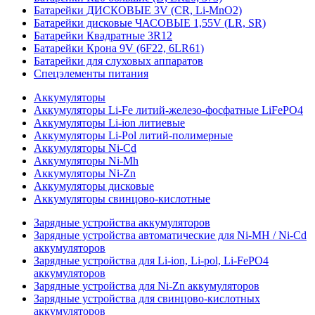
Батарейки ДИСКОВЫЕ 3V (CR, Li-MnO2)
Батарейки дисковые ЧАСОВЫЕ 1,55V (LR, SR)
Батарейки Квадратные 3R12
Батарейки Крона 9V (6F22, 6LR61)
Батарейки для слуховых аппаратов
Спецэлементы питания
Аккумуляторы
Аккумуляторы Li-Fe литий-железо-фосфатные LiFePO4
Аккумуляторы Li-ion литиевые
Аккумуляторы Li-Pol литий-полимерные
Аккумуляторы Ni-Cd
Аккумуляторы Ni-Mh
Аккумуляторы Ni-Zn
Аккумуляторы дисковые
Аккумуляторы свинцово-кислотные
Зарядные устройства аккумуляторов
Зарядные устройства автоматические для Ni-MH / Ni-Cd
аккумуляторов
Зарядные устройства для Li-ion, Li-pol, Li-FePO4
аккумуляторов
Зарядные устройства для Ni-Zn аккумуляторов
Зарядные устройства для свинцово-кислотных
аккумуляторов