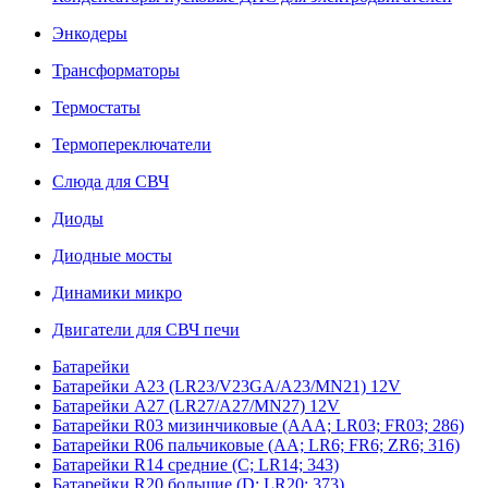
Энкодеры
Трансформаторы
Термостаты
Термопереключатели
Слюда для СВЧ
Диоды
Диодные мосты
Динамики микро
Двигатели для СВЧ печи
Батарейки
Батарейки A23 (LR23/V23GA/A23/MN21) 12V
Батарейки A27 (LR27/A27/MN27) 12V
Батарейки R03 мизинчиковые (AAA; LR03; FR03; 286)
Батарейки R06 пальчиковые (AA; LR6; FR6; ZR6; 316)
Батарейки R14 средние (C; LR14; 343)
Батарейки R20 большие (D; LR20; 373)