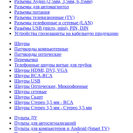
Разъемы Аудио (2,5мм, 3,5мм, 6,35мм)
Разъемы для автомагнитол
Разъемы питания
Разъемы телевизионные (TV)
Разъемы телефонные и сетевые (LAN)
Разьёмы USB (micro, mini), PIN, DIN
Устройства грозозащиты на кабельную продукцию
Шнуры
Патчкорды компьютерные
Патчкорды оптические
Перемычки
Телефонные шнуры витые для трубок
Шнуры HDMI, DVI, VGA
Шнуры RCA-RCA
Шнуры USB
Шнуры Оптические, Микрофонные
Шнуры сетевые
Шнуры Скарт
Шнуры Стерео 3,5 мм - RCA
Шнуры Стерео 3,5 мм - Стерео 3,5 мм
Пульты ДУ
Пульты для автосигнализаций
Пульты для компьютеров и Android (Smart TV)