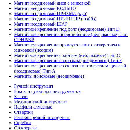
Магнит неодимовый диск с зенковкой
Магнит неодимовый КОЛЬЦО
Магнит неодимовый ПРИЗМА (куб)
Магнит неодимовый ЦИЛИНДР (шайба)
Магнит неодимовый ШАР
Магнитное крепление под болт (неодимовые) Тип D
Магнитное крепление прорезиненное (неодимовые) Тип
CP/HP/KP
Магнитное крепление прямоугольник с отверстием и
зенковкой (неодим)
Магнитное крепление с винтом (неодимовые) Тип С
Магнитное крепление с крючком (неодимовые) Тип Е
Магнитное крепление со сквозным отверстием круглый
(неодимовые) Тип А
Магниты поисковые (неодимовые)
Ручной инструмент
Боксы и сумки для инструментов
Ключи
Медицинский инструмент
Надфили алмазные
Отвертки
Резьбонарезной инструмент
Скребки
Стеклорезы