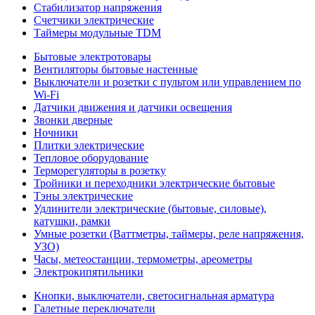
Стабилизатор напряжения
Счетчики электрические
Таймеры модульные TDM
Бытовые электротовары
Вентиляторы бытовые настенные
Выключатели и розетки с пультом или управлением по
Wi-Fi
Датчики движения и датчики освещения
Звонки дверные
Ночники
Плитки электрические
Тепловое оборудование
Терморегуляторы в розетку
Тройники и переходники электрические бытовые
Тэны электрические
Удлинители электрические (бытовые, силовые),
катушки, рамки
Умные розетки (Ваттметры, таймеры, реле напряжения,
УЗО)
Часы, метеостанции, термометры, ареометры
Электрокипятильники
Кнопки, выключатели, светосигнальная арматура
Галетные переключатели