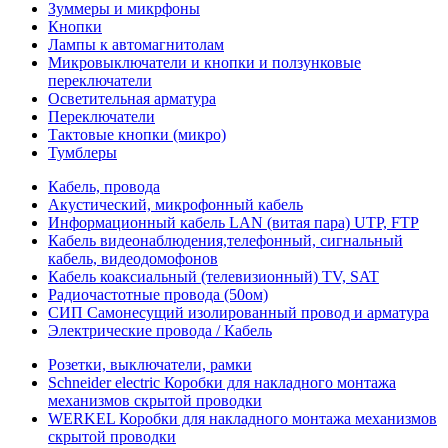
Зуммеры и микрфоны
Кнопки
Лампы к автомагнитолам
Микровыключатели и кнопки и ползунковые
переключатели
Осветительная арматура
Переключатели
Тактовые кнопки (микро)
Тумблеры
Кабель, провода
Акустический, микрофонный кабель
Информационный кабель LAN (витая пара) UTP, FTP
Кабель видеонаблюдения,телефонный, сигнальный
кабель, видеодомофонов
Кабель коаксиальный (телевизионный) TV, SAT
Радиочастотные провода (50ом)
СИП Самонесущий изолированный провод и арматура
Электрические провода / Кабель
Розетки, выключатели, рамки
Schneider electric Коробки для накладного монтажа
механизмов скрытой проводки
WERKEL Коробки для накладного монтажа механизмов
скрытой проводки