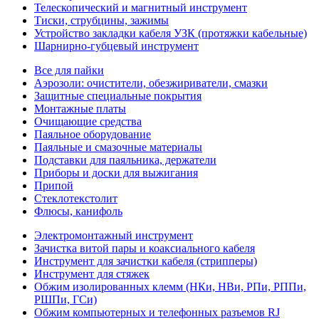
Телескопический и магнитный инструмент
Тиски, струбцины, зажимы
Устройство закладки кабеля УЗК (протяжки кабельные)
Шарнирно-губцевый инструмент
Все для пайки
Аэрозоли: очистители, обезжириватели, смазки
Защитные специальные покрытия
Монтажные платы
Очищающие средства
Паяльное оборудование
Паяльные и смазочные материалы
Подставки для паяльника, держатели
Приборы и доски для выжигания
Припой
Стеклотекстолит
Флюсы, канифоль
Электромонтажный инструмент
Зачистка витой пары и коаксиального кабеля
Инструмент для зачистки кабеля (стрипперы)
Инструмент для стяжек
Обжим изолированных клемм (НКи, НВи, РПи, РППи,
РШПи, ГСи)
Обжим компьютерных и телефонных разъемов RJ