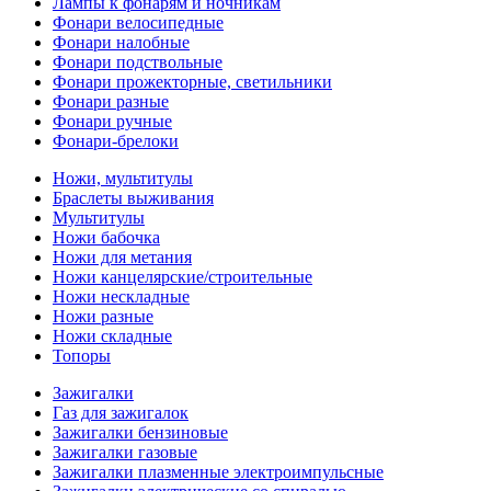
Лампы к фонарям и ночникам
Фонари велосипедные
Фонари налобные
Фонари подствольные
Фонари прожекторные, светильники
Фонари разные
Фонари ручные
Фонари-брелоки
Ножи, мультитулы
Браслеты выживания
Мультитулы
Ножи бабочка
Ножи для метания
Ножи канцелярские/строительные
Ножи нескладные
Ножи разные
Ножи складные
Топоры
Зажигалки
Газ для зажигалок
Зажигалки бензиновые
Зажигалки газовые
Зажигалки плазменные электроимпульсные