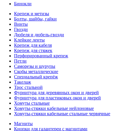
Бинокли
Крепеж и метизы
Болты, шайбы, гайки
Винты
Гвозди
Дюбеля и дюбель-гвозди
Клейкие ленты
Крепеж для кабеля
Крепеж для стяжек
Перфорированный крепеж
Петли
Саморезы и шурупы
Скобы металлические
Специальный крепёж
Такелаж
Трос стальной
Фурнитура для деревянных окон и дверей
Фурнитура для пластиковых окон и дверей
Хомуты стальные
Хомуты-стяжки кабельные нейлоновые
Хомуты-стяжки кабельные стальные червячные
Магниты
Кнопки для галантереи с магнитами