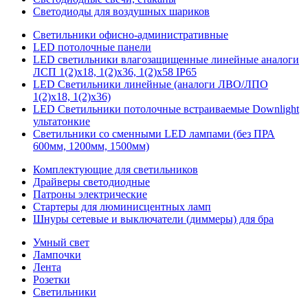
Светодиоды для воздушных шариков
Светильники офисно-административные
LED потолочные панели
LED светильники влагозащищенные линейные аналоги
ЛСП 1(2)х18, 1(2)х36, 1(2)х58 IP65
LED Светильники линейные (аналоги ЛВО/ЛПО
1(2)х18, 1(2)х36)
LED Светильники потолочные встраиваемые Downlight
ультатонкие
Светильники со сменными LED лампами (без ПРА
600мм, 1200мм, 1500мм)
Комплектующие для светильников
Драйверы светодиодные
Патроны электрические
Стартеры для люминисцентных ламп
Шнуры сетевые и выключатели (диммеры) для бра
Умный свет
Лампочки
Лента
Розетки
Светильники