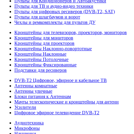
Пульты для Кондиционеров и Автоакустики
Пульты для ТВ и аудио-видео техники
Пульты для цифровых ресиверов (DVB-T2, SAT)
Пульты для шлагбаумов и ворот
Чехлы и ремкомплекты для пультов ДУ
Кронштейны для телевизоров, проекторов, мониторов
Кронштейны для мониторов
Кронштейны для проекторов
Кронштейны Наклонно-повортотные
Кронштейны Наклонные
Кронштейны Потолочные
Кронштейны Фиксированные
Подставки для ресиверов
DVB-T2 Цифровое, эфирное и кабельное ТВ
Антенны комнатные
Антенны уличные
Блоки питания к Антеннам
Мачты телескопические и кронштейны для антенн
Усилители
Цифровое эфирное телевидение DVB-Т2
Аудиотехника
Микрофоны
Наушники