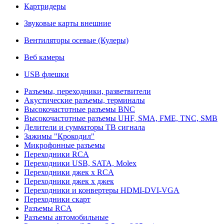
Картридеры
Звуковые карты внешние
Вентиляторы осевые (Кулеры)
Веб камеры
USB флешки
Разъемы, переходники, разветвители
Акустические разъемы, терминалы
Высокочастотные разъемы BNC
Высокочастотные разъемы UHF, SMA, FME, TNC, SMB
Делители и сумматоры ТВ сигнала
Зажимы "Крокодил"
Микрофонные разъемы
Переходники RCA
Переходники USB, SATA, Molex
Переходники джек х RCA
Переходники джек х джек
Переходники и конвертеры HDMI-DVI-VGA
Переходники скарт
Разъемы RCA
Разъемы автомобильные