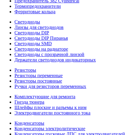
Предохранитель 382 Cylindrical
Термопредохранители
Ферритовые кольца
Светодиоды
Линзы для светодиодов
Светодиоды DIP
Светодиоды DIP Пиранья
Светодиоды SMD
Светодиоды на радиаторе
Светодиоды с прозрачной линзой
Держатели светодиодов индикаторных
Резисторы
Резисторы переменные
Резисторы постоянные
Ручки для резисторов переменных
Комплектующие для ремонта
Гнезда тюнера
Шлейфы плоские и разъемы к ним
Электродвигатели постоянного тока
Конденсаторы
Конденсаторы электролитические
Конденсаторы пусковые ДПС для электродвигателей