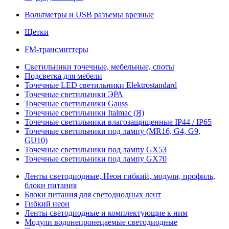
Вольтметры и USB разъемы врезные
Щетки
FM-трансмиттеры
Светильники точечные, мебельные, споты
Подсветка для мебели
Точечные LED светильники Elektrostandard
Точечные светильники ЭРА
Точечные светильники Gauss
Точечные светильники Italmac (Я)
Точечные светильники влагозащищенные IP44 / IP65
Точечные светильники под лампу (MR16, G4, G9,
GU10)
Точечные светильники под лампу GX53
Точечные светильники под лампу GX70
Ленты светодиодные, Неон гибкий, модули, профиль,
блоки питания
Блоки питания для светодиодных лент
Гибкий неон
Ленты светодиодные и комплектующие к ним
Модули водонепронецаемые светодиодные