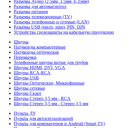
Разъемы Аудио (2,5мм, 3,5мм, 6,35мм)
Разъемы для автомагнитол
Разъемы питания
Разъемы телевизионные (TV)
Разъемы телефонные и сетевые (LAN)
Разьёмы USB (micro, mini), PIN, DIN
Устройства грозозащиты на кабельную продукцию
Шнуры
Патчкорды компьютерные
Патчкорды оптические
Перемычки
Телефонные шнуры витые для трубок
Шнуры HDMI, DVI, VGA
Шнуры RCA-RCA
Шнуры USB
Шнуры Оптические, Микрофонные
Шнуры сетевые
Шнуры Скарт
Шнуры Стерео 3,5 мм - RCA
Шнуры Стерео 3,5 мм - Стерео 3,5 мм
Пульты ДУ
Пульты для автосигнализаций
Пульты для компьютеров и Android (Smart TV)