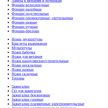
Лампы к фонарям и ночникам
Фонари велосипедные
Фонари налобные
Фонари подствольные
Фонари прожекторные, светильники
Фонари разные
Фонари ручные
Фонари-брелоки
Ножи, мультитулы
Браслеты выживания
Мультитулы
Ножи бабочка
Ножи для метания
Ножи канцелярские/строительные
Ножи нескладные
Ножи разные
Ножи складные
Топоры
Зажигалки
Газ для зажигалок
Зажигалки бензиновые
Зажигалки газовые
Зажигалки плазменные электроимпульсные