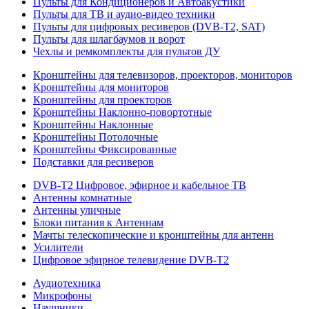
Пульты для Кондиционеров и Автоакустики
Пульты для ТВ и аудио-видео техники
Пульты для цифровых ресиверов (DVB-T2, SAT)
Пульты для шлагбаумов и ворот
Чехлы и ремкомплекты для пультов ДУ
Кронштейны для телевизоров, проекторов, мониторов
Кронштейны для мониторов
Кронштейны для проекторов
Кронштейны Наклонно-повортотные
Кронштейны Наклонные
Кронштейны Потолочные
Кронштейны Фиксированные
Подставки для ресиверов
DVB-T2 Цифровое, эфирное и кабельное ТВ
Антенны комнатные
Антенны уличные
Блоки питания к Антеннам
Мачты телескопические и кронштейны для антенн
Усилители
Цифровое эфирное телевидение DVB-Т2
Аудиотехника
Микрофоны
Наушники