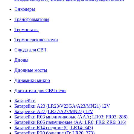
Энкодеры
Трансформаторы
Термостаты
Термопереключатели
Слюда для СВЧ
Диоды
Диодные мосты
Динамики микро
Двигатели для СВЧ печи
Батарейки
Батарейки A23 (LR23/V23GA/A23/MN21) 12V
Батарейки A27 (LR27/A27/MN27) 12V
Батарейки R03 мизинчиковые (AAA; LR03; FR03; 286)
Батарейки R06 пальчиковые (AA; LR6; FR6; ZR6; 316)
Батарейки R14 средние (C; LR14; 343)
Батарейки R20 большие (D; LR20; 373)