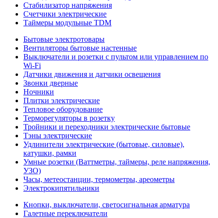
Стабилизатор напряжения
Счетчики электрические
Таймеры модульные TDM
Бытовые электротовары
Вентиляторы бытовые настенные
Выключатели и розетки с пультом или управлением по
Wi-Fi
Датчики движения и датчики освещения
Звонки дверные
Ночники
Плитки электрические
Тепловое оборудование
Терморегуляторы в розетку
Тройники и переходники электрические бытовые
Тэны электрические
Удлинители электрические (бытовые, силовые),
катушки, рамки
Умные розетки (Ваттметры, таймеры, реле напряжения,
УЗО)
Часы, метеостанции, термометры, ареометры
Электрокипятильники
Кнопки, выключатели, светосигнальная арматура
Галетные переключатели