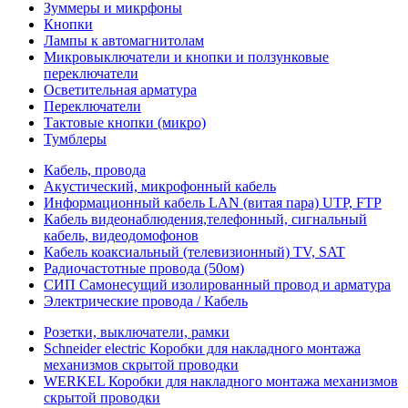
Зуммеры и микрфоны
Кнопки
Лампы к автомагнитолам
Микровыключатели и кнопки и ползунковые
переключатели
Осветительная арматура
Переключатели
Тактовые кнопки (микро)
Тумблеры
Кабель, провода
Акустический, микрофонный кабель
Информационный кабель LAN (витая пара) UTP, FTP
Кабель видеонаблюдения,телефонный, сигнальный
кабель, видеодомофонов
Кабель коаксиальный (телевизионный) TV, SAT
Радиочастотные провода (50ом)
СИП Самонесущий изолированный провод и арматура
Электрические провода / Кабель
Розетки, выключатели, рамки
Schneider electric Коробки для накладного монтажа
механизмов скрытой проводки
WERKEL Коробки для накладного монтажа механизмов
скрытой проводки