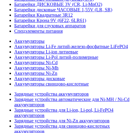
Батарейки ДИСКОВЫЕ 3V (CR, Li-MnO2)
Батарейки дисковые ЧАСОВЫЕ 1,55V (LR, SR)
Батарейки Квадратные 3R12
Батарейки Крона 9V (6F22, 6LR61)
Батарейки для слуховых аппаратов
Спецэлементы питания
Аккумуляторы
Аккумуляторы Li-Fe литий-железо-фосфатные LiFePO4
Аккумуляторы Li-ion литиевые
Аккумуляторы Li-Pol литий-полимерные
Аккумуляторы Ni-Cd
Аккумуляторы Ni-Mh
Аккумуляторы Ni-Zn
Аккумуляторы дисковые
Аккумуляторы свинцово-кислотные
Зарядные устройства аккумуляторов
Зарядные устройства автоматические для Ni-MH / Ni-Cd
аккумуляторов
Зарядные устройства для Li-ion, Li-pol, Li-FePO4
аккумуляторов
Зарядные устройства для Ni-Zn аккумуляторов
Зарядные устройства для свинцово-кислотных
аккумуляторов