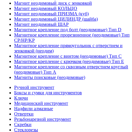
Магнит неодимовый диск с зенковкой
Магнит неодимовый КОЛЬЦО
Магнит неодимовый ПРИЗМА (куб)
Магнит неодимовый ЦИЛИНДР (шайба)
Магнит неодимовый ШАР
Магнитное крепление под болт (неодимовые) Тип D
Магнитное крепление прорезиненное (неодимовые) Тип
CP/HP/KP
Магнитное крепление прямоугольник с отверстием и
зенковкой (неодим)
Магнитное крепление с винтом (неодимовые) Тип С
Магнитное крепление с крючком (неодимовые) Тип Е
Магнитное крепление со сквозным отверстием круглый
(неодимовые) Тип А
Магниты поисковые (неодимовые)
Ручной инструмент
Боксы и сумки для инструментов
Ключи
Медицинский инструмент
Надфили алмазные
Отвертки
Резьбонарезной инструмент
Скребки
Стеклорезы