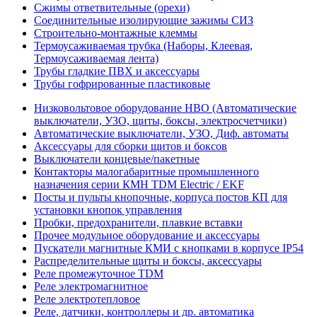
Сжимы ответвительные (орехи)
Соединительные изолирующие зажимы СИЗ
Строительно-монтажные клеммы
Термоусаживаемая трубка (Наборы, Клеевая,
Термоусаживаемая лента)
Трубы гладкие ПВХ и аксессуары
Трубы гофрированные пластиковые
Низковольтовое оборудование НВО (Автоматические
выключатели, УЗО, щиты, боксы, электросчетчики)
Автоматические выключатели, УЗО, Диф. автоматы
Аксессуары для сборки щитов и боксов
Выключатели концевые/пакетные
Контакторы малогабаритные промышленного
назначения серии КМН TDM Electric / EKF
Посты и пульты кнопочные, корпуса постов КП для
установки кнопок управления
Пробки, предохранители, плавкие вставки
Прочее модульное оборудование и аксессуары
Пускатели магнитные КМИ с кнопками в корпусе IP54
Распределительные щиты и боксы, аксессуары
Реле промежуточное TDM
Реле электромагнитное
Реле электротепловое
Реле, датчики, контроллеры и др. автоматика