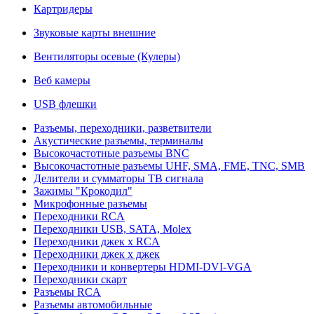
Картридеры
Звуковые карты внешние
Вентиляторы осевые (Кулеры)
Веб камеры
USB флешки
Разъемы, переходники, разветвители
Акустические разъемы, терминалы
Высокочастотные разъемы BNC
Высокочастотные разъемы UHF, SMA, FME, TNC, SMB
Делители и сумматоры ТВ сигнала
Зажимы "Крокодил"
Микрофонные разъемы
Переходники RCA
Переходники USB, SATA, Molex
Переходники джек х RCA
Переходники джек х джек
Переходники и конвертеры HDMI-DVI-VGA
Переходники скарт
Разъемы RCA
Разъемы автомобильные