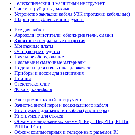
Телескопический и магнитный инструмент
Тиски, струбцины, зажимы
Устройство закладки кабеля УЗК (протяжки кабельные)
Шарнирно-губцевый инструмент
Все для пайки
Аэрозоли: очистители, обезжириватели, смазки
Защитные специальные покрытия
Монтажные платы
Очищающие средства
Паяльное оборудование
Паяльные и смазочные материалы
Подставки для паяльника, держатели
Приборы и доски для выжигания
Припой
Стеклотекстолит
Флюсы, канифоль
Электромонтажный инструмент
Зачистка витой пары и коаксиального кабеля
Инструмент для зачистки кабеля (стрипперы)
Инструмент для стяжек
Обжим изолированных клемм (НКи, НВи, РПи, РППи,
РШПи, ГСи)
Обжим компьютерных и телефонных разъемов RJ