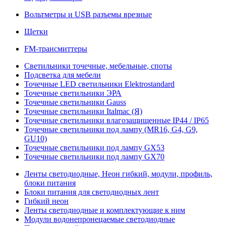
Вольтметры и USB разъемы врезные
Щетки
FM-трансмиттеры
Светильники точечные, мебельные, споты
Подсветка для мебели
Точечные LED светильники Elektrostandard
Точечные светильники ЭРА
Точечные светильники Gauss
Точечные светильники Italmac (Я)
Точечные светильники влагозащищенные IP44 / IP65
Точечные светильники под лампу (MR16, G4, G9,
GU10)
Точечные светильники под лампу GX53
Точечные светильники под лампу GX70
Ленты светодиодные, Неон гибкий, модули, профиль,
блоки питания
Блоки питания для светодиодных лент
Гибкий неон
Ленты светодиодные и комплектующие к ним
Модули водонепронецаемые светодиодные