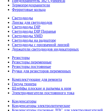
Предохранитель 382 Cylindrical
Термопредохранители
Ферритовые кольца
Светодиоды
Линзы для светодиодов
Светодиоды DIP
Светодиоды DIP Пиранья
Светодиоды SMD
Светодиоды на радиаторе
Светодиоды с прозрачной линзой
Держатели светодиодов индикаторных
Резисторы
Резисторы переменные
Резисторы постоянные
Ручки для резисторов переменных
Комплектующие для ремонта
Гнезда тюнера
Шлейфы плоские и разъемы к ним
Электродвигатели постоянного тока
Конденсаторы
Конденсаторы электролитические
Конденсаторы пусковые ДПС для электродвигателей