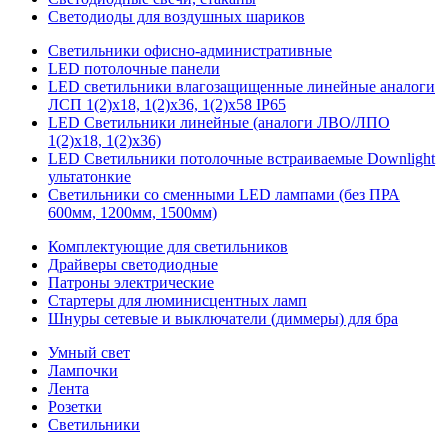
Светодиоды для воздушных шариков
Светильники офисно-административные
LED потолочные панели
LED светильники влагозащищенные линейные аналоги
ЛСП 1(2)х18, 1(2)х36, 1(2)х58 IP65
LED Светильники линейные (аналоги ЛВО/ЛПО
1(2)х18, 1(2)х36)
LED Светильники потолочные встраиваемые Downlight
ультатонкие
Светильники со сменными LED лампами (без ПРА
600мм, 1200мм, 1500мм)
Комплектующие для светильников
Драйверы светодиодные
Патроны электрические
Стартеры для люминисцентных ламп
Шнуры сетевые и выключатели (диммеры) для бра
Умный свет
Лампочки
Лента
Розетки
Светильники