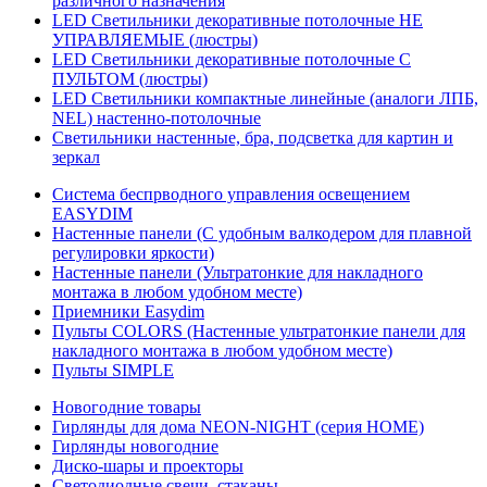
различного назначения
LED Светильники декоративные потолочные НЕ
УПРАВЛЯЕМЫЕ (люстры)
LED Светильники декоративные потолочные С
ПУЛЬТОМ (люстры)
LED Светильники компактные линейные (аналоги ЛПБ,
NEL) настенно-потолочные
Светильники настенные, бра, подсветка для картин и
зеркал
Система беспрводного управления освещением
EASYDIM
Настенные панели (С удобным валкодером для плавной
регулировки яркости)
Настенные панели (Ультратонкие для накладного
монтажа в любом удобном месте)
Приемники Easydim
Пульты COLORS (Настенные ультратонкие панели для
накладного монтажа в любом удобном месте)
Пульты SIMPLE
Новогодние товары
Гирлянды для дома NEON-NIGHT (серия HOME)
Гирлянды новогодние
Диско-шары и проекторы
Светодиодные свечи, стаканы