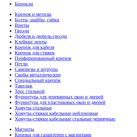
Бинокли
Крепеж и метизы
Болты, шайбы, гайки
Винты
Гвозди
Дюбеля и дюбель-гвозди
Клейкие ленты
Крепеж для кабеля
Крепеж для стяжек
Перфорированный крепеж
Петли
Саморезы и шурупы
Скобы металлические
Специальный крепёж
Такелаж
Трос стальной
Фурнитура для деревянных окон и дверей
Фурнитура для пластиковых окон и дверей
Хомуты стальные
Хомуты-стяжки кабельные нейлоновые
Хомуты-стяжки кабельные стальные червячные
Магниты
Кнопки для галантереи с магнитами