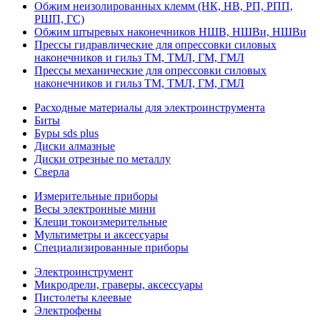
Обжим неизолированных клемм (НК, НВ, РП, РПП,
РШП, ГС)
Обжим штыревых наконечников НШВ, НШВи, НШВи
Прессы гидравлические для опрессовки силовых
наконечников и гильз ТМ, ТМЛ, ГМ, ГМЛ
Прессы механические для опрессовки силовых
наконечников и гильз ТМ, ТМЛ, ГМ, ГМЛ
Расходные материалы для электроинструмента
Биты
Буры sds plus
Диски алмазные
Диски отрезные по металлу
Сверла
Измерительные приборы
Весы электронные мини
Клещи токоизмерительные
Мультиметры и аксессуары
Специализированные приборы
Электроинструмент
Микродрели, граверы, аксессуары
Пистолеты клеевые
Электрофены