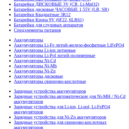
Батарейки ДИСКОВЫЕ 3V (CR, Li-MnO2)
Батарейки дисковые ЧАСОВЫЕ 1,55V (LR, SR)
Батарейки Квадратные 3R12
Батарейки Крона 9V (6F22, 6LR61)
Батарейки для слуховых аппаратов
Спецэлементы питания
Аккумуляторы
Аккумуляторы Li-Fe литий-железо-фосфатные LiFePO4
Аккумуляторы Li-ion литиевые
Аккумуляторы Li-Pol литий-полимерные
Аккумуляторы Ni-Cd
Аккумуляторы Ni-Mh
Аккумуляторы Ni-Zn
Аккумуляторы дисковые
Аккумуляторы свинцово-кислотные
Зарядные устройства аккумуляторов
Зарядные устройства автоматические для Ni-MH / Ni-Cd
аккумуляторов
Зарядные устройства для Li-ion, Li-pol, Li-FePO4
аккумуляторов
Зарядные устройства для Ni-Zn аккумуляторов
Зарядные устройства для свинцово-кислотных
аккумуляторов