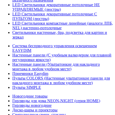
различного назначения
LED Светильники декоративные потолочные НЕ
УПРАВЛЯЕМЫЕ (люстры)
LED Светильники декоративные потолочные С
ПУЛЬТОМ (люстры)
LED Светильники компактные линейные (аналоги ЛПБ,
NEL) настенно-потолочные
Светильники настенные, бра, подсветка для картин и
зеркал
Система беспрводного управления освещением
EASYDIM
Настенные панели (С удобным валкодером для плавной
регулировки яркости)
Настенные панели (Ультратонкие для накладного
монтажа в любом удобном месте)
Приемники Easydim
Пульты COLORS (Настенные ультратонкие панели для
накладного монтажа в любом удобном месте)
Пульты SIMPLE
Новогодние товары
Гирлянды для дома NEON-NIGHT (серия HOME)
Гирлянды новогодние
Диско-шары и проекторы
Светодиодные свечи, стаканы