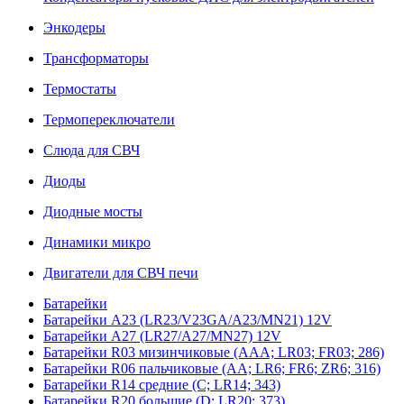
Энкодеры
Трансформаторы
Термостаты
Термопереключатели
Слюда для СВЧ
Диоды
Диодные мосты
Динамики микро
Двигатели для СВЧ печи
Батарейки
Батарейки A23 (LR23/V23GA/A23/MN21) 12V
Батарейки A27 (LR27/A27/MN27) 12V
Батарейки R03 мизинчиковые (AAA; LR03; FR03; 286)
Батарейки R06 пальчиковые (AA; LR6; FR6; ZR6; 316)
Батарейки R14 средние (C; LR14; 343)
Батарейки R20 большие (D; LR20; 373)