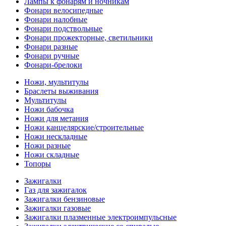
Лампы к фонарям и ночникам
Фонари велосипедные
Фонари налобные
Фонари подствольные
Фонари прожекторные, светильники
Фонари разные
Фонари ручные
Фонари-брелоки
Ножи, мультитулы
Браслеты выживания
Мультитулы
Ножи бабочка
Ножи для метания
Ножи канцелярские/строительные
Ножи нескладные
Ножи разные
Ножи складные
Топоры
Зажигалки
Газ для зажигалок
Зажигалки бензиновые
Зажигалки газовые
Зажигалки плазменные электроимпульсные