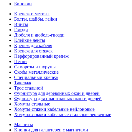
Бинокли
Крепеж и метизы
Болты, шайбы, гайки
Винты
Гвозди
Дюбеля и дюбель-гвозди
Клейкие ленты
Крепеж для кабеля
Крепеж для стяжек
Перфорированный крепеж
Петли
Саморезы и шурупы
Скобы металлические
Специальный крепёж
Такелаж
Трос стальной
Фурнитура для деревянных окон и дверей
Фурнитура для пластиковых окон и дверей
Хомуты стальные
Хомуты-стяжки кабельные нейлоновые
Хомуты-стяжки кабельные стальные червячные
Магниты
Кнопки для галантереи с магнитами