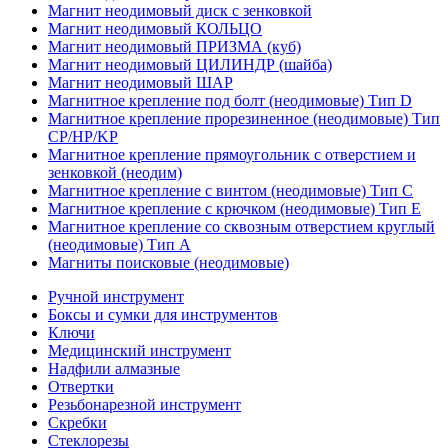
Магнит неодимовый диск с зенковкой
Магнит неодимовый КОЛЬЦО
Магнит неодимовый ПРИЗМА (куб)
Магнит неодимовый ЦИЛИНДР (шайба)
Магнит неодимовый ШАР
Магнитное крепление под болт (неодимовые) Тип D
Магнитное крепление прорезиненное (неодимовые) Тип
CP/HP/KP
Магнитное крепление прямоугольник с отверстием и
зенковкой (неодим)
Магнитное крепление с винтом (неодимовые) Тип С
Магнитное крепление с крючком (неодимовые) Тип Е
Магнитное крепление со сквозным отверстием круглый
(неодимовые) Тип А
Магниты поисковые (неодимовые)
Ручной инструмент
Боксы и сумки для инструментов
Ключи
Медицинский инструмент
Надфили алмазные
Отвертки
Резьбонарезной инструмент
Скребки
Стеклорезы