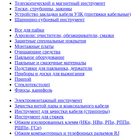
Телескопический и магнитный инструмент
Тиски, струбцины, зажимы
Устройство закладки кабеля УЗК (протяжки кабельные)
Шарнирно-губцевый инструмент
Все для пайки
Аэрозоли: очистители, обезжириватели, смазки
Защитные специальные покрытия
Монтажные платы
Очищающие средства
Паяльное оборудование
Паяльные и смазочные материалы
Подставки для паяльника, держатели
Приборы и доски для выжигания
Припой
Стеклотекстолит
Флюсы, канифоль
Электромонтажный инструмент
Зачистка витой пары и коаксиального кабеля
Инструмент для зачистки кабеля (стрипперы)
Инструмент для стяжек
Обжим изолированных клемм (НКи, НВи, РПи, РППи,
РШПи, ГСи)
Обжим компьютерных и телефонных разъемов RJ