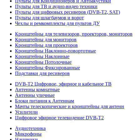
Пульты для Кондиционеров и Автоакустики
Пульты для ТВ и аудио-видео техники
Пульты для цифровых ресиверов (DVB-T2, SAT)
Пульты для шлагбаумов и ворот
Чехлы и ремкомплекты для пультов ДУ
Кронштейны для телевизоров, проекторов, мониторов
Кронштейны для мониторов
Кронштейны для проекторов
Кронштейны Наклонно-повортотные
Кронштейны Наклонные
Кронштейны Потолочные
Кронштейны Фиксированные
Подставки для ресиверов
DVB-T2 Цифровое, эфирное и кабельное ТВ
Антенны комнатные
Антенны уличные
Блоки питания к Антеннам
Мачты телескопические и кронштейны для антенн
Усилители
Цифровое эфирное телевидение DVB-Т2
Аудиотехника
Микрофоны
Наушники