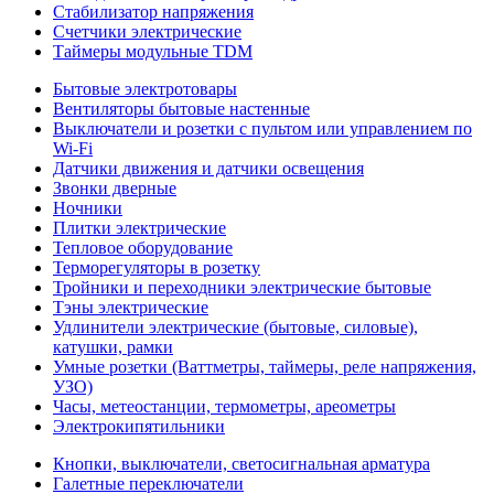
Стабилизатор напряжения
Счетчики электрические
Таймеры модульные TDM
Бытовые электротовары
Вентиляторы бытовые настенные
Выключатели и розетки с пультом или управлением по
Wi-Fi
Датчики движения и датчики освещения
Звонки дверные
Ночники
Плитки электрические
Тепловое оборудование
Терморегуляторы в розетку
Тройники и переходники электрические бытовые
Тэны электрические
Удлинители электрические (бытовые, силовые),
катушки, рамки
Умные розетки (Ваттметры, таймеры, реле напряжения,
УЗО)
Часы, метеостанции, термометры, ареометры
Электрокипятильники
Кнопки, выключатели, светосигнальная арматура
Галетные переключатели