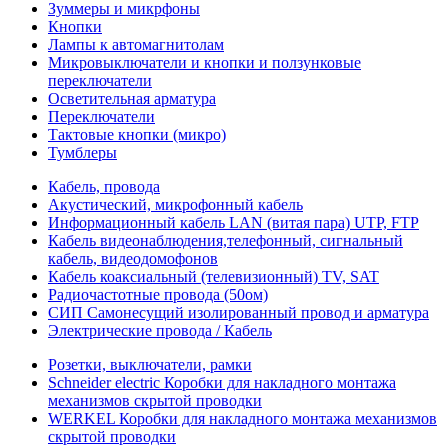
Зуммеры и микрфоны
Кнопки
Лампы к автомагнитолам
Микровыключатели и кнопки и ползунковые
переключатели
Осветительная арматура
Переключатели
Тактовые кнопки (микро)
Тумблеры
Кабель, провода
Акустический, микрофонный кабель
Информационный кабель LAN (витая пара) UTP, FTP
Кабель видеонаблюдения,телефонный, сигнальный
кабель, видеодомофонов
Кабель коаксиальный (телевизионный) TV, SAT
Радиочастотные провода (50ом)
СИП Самонесущий изолированный провод и арматура
Электрические провода / Кабель
Розетки, выключатели, рамки
Schneider electric Коробки для накладного монтажа
механизмов скрытой проводки
WERKEL Коробки для накладного монтажа механизмов
скрытой проводки