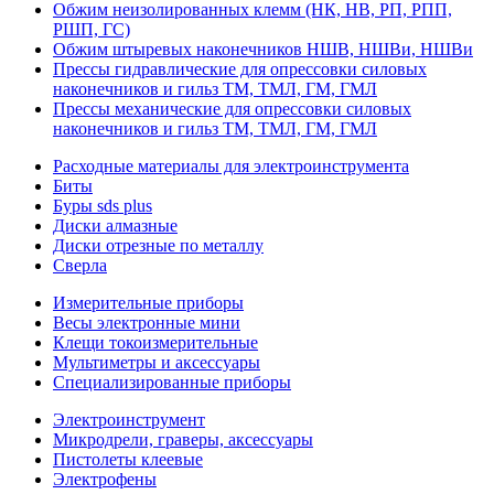
Обжим неизолированных клемм (НК, НВ, РП, РПП,
РШП, ГС)
Обжим штыревых наконечников НШВ, НШВи, НШВи
Прессы гидравлические для опрессовки силовых
наконечников и гильз ТМ, ТМЛ, ГМ, ГМЛ
Прессы механические для опрессовки силовых
наконечников и гильз ТМ, ТМЛ, ГМ, ГМЛ
Расходные материалы для электроинструмента
Биты
Буры sds plus
Диски алмазные
Диски отрезные по металлу
Сверла
Измерительные приборы
Весы электронные мини
Клещи токоизмерительные
Мультиметры и аксессуары
Специализированные приборы
Электроинструмент
Микродрели, граверы, аксессуары
Пистолеты клеевые
Электрофены