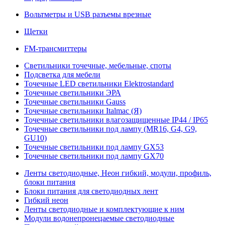
Вольтметры и USB разъемы врезные
Щетки
FM-трансмиттеры
Светильники точечные, мебельные, споты
Подсветка для мебели
Точечные LED светильники Elektrostandard
Точечные светильники ЭРА
Точечные светильники Gauss
Точечные светильники Italmac (Я)
Точечные светильники влагозащищенные IP44 / IP65
Точечные светильники под лампу (MR16, G4, G9,
GU10)
Точечные светильники под лампу GX53
Точечные светильники под лампу GX70
Ленты светодиодные, Неон гибкий, модули, профиль,
блоки питания
Блоки питания для светодиодных лент
Гибкий неон
Ленты светодиодные и комплектующие к ним
Модули водонепронецаемые светодиодные