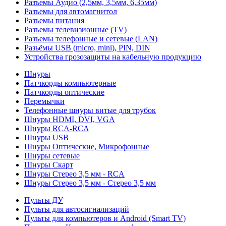
Разъемы Аудио (2,5мм, 3,5мм, 6,35мм)
Разъемы для автомагнитол
Разъемы питания
Разъемы телевизионные (TV)
Разъемы телефонные и сетевые (LAN)
Разьёмы USB (micro, mini), PIN, DIN
Устройства грозозащиты на кабельную продукцию
Шнуры
Патчкорды компьютерные
Патчкорды оптические
Перемычки
Телефонные шнуры витые для трубок
Шнуры HDMI, DVI, VGA
Шнуры RCA-RCA
Шнуры USB
Шнуры Оптические, Микрофонные
Шнуры сетевые
Шнуры Скарт
Шнуры Стерео 3,5 мм - RCA
Шнуры Стерео 3,5 мм - Стерео 3,5 мм
Пульты ДУ
Пульты для автосигнализаций
Пульты для компьютеров и Android (Smart TV)