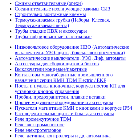
Сжимы ответвительные (орехи)
Соединительные изолирующие зажимы СИЗ
Строительно-монтажные клеммы
Термоусаживаемая трубка (Наборы, Клеевая,
Термоусаживаемая лента)
Трубы гладкие ПВХ и аксессуары
Трубы гофрированные пластиковые
Низковольтовое оборудование НВО (Автоматические
выключатели, УЗО, щиты, боксы, электросчетчики)
Автоматические выключатели, УЗО, Диф. автоматы
Аксессуары для сборки щитов и боксов
Выключатели концевые/пакетные
Контакторы малогабаритные промышленного
назначения серии КМН TDM Electric / EKF
Посты и пульты кнопочные, корпуса постов КП для
установки кнопок управления
Пробки, предохранители, плавкие вставки
Прочее модульное оборудование и аксессуары
Пускатели магнитные КМИ с кнопками в корпусе IP54
Распределительные щиты и боксы, аксессуары
Реле промежуточное TDM
Реле электромагнитное
Реле электротепловое
Реле, датчики, контроллеры и др. автоматика