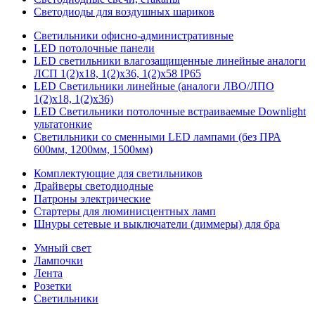
Светодиоды для воздушных шариков
Светильники офисно-административные
LED потолочные панели
LED светильники влагозащищенные линейные аналоги
ЛСП 1(2)х18, 1(2)х36, 1(2)х58 IP65
LED Светильники линейные (аналоги ЛВО/ЛПО
1(2)х18, 1(2)х36)
LED Светильники потолочные встраиваемые Downlight
ультатонкие
Светильники со сменными LED лампами (без ПРА
600мм, 1200мм, 1500мм)
Комплектующие для светильников
Драйверы светодиодные
Патроны электрические
Стартеры для люминисцентных ламп
Шнуры сетевые и выключатели (диммеры) для бра
Умный свет
Лампочки
Лента
Розетки
Светильники