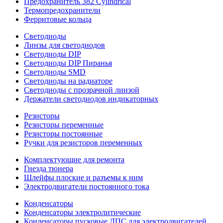
Предохранитель 382 Cylindrical
Термопредохранители
Ферритовые кольца
Светодиоды
Линзы для светодиодов
Светодиоды DIP
Светодиоды DIP Пиранья
Светодиоды SMD
Светодиоды на радиаторе
Светодиоды с прозрачной линзой
Держатели светодиодов индикаторных
Резисторы
Резисторы переменные
Резисторы постоянные
Ручки для резисторов переменных
Комплектующие для ремонта
Гнезда тюнера
Шлейфы плоские и разъемы к ним
Электродвигатели постоянного тока
Конденсаторы
Конденсаторы электролитические
Конденсаторы пусковые ДПС для электродвигателей