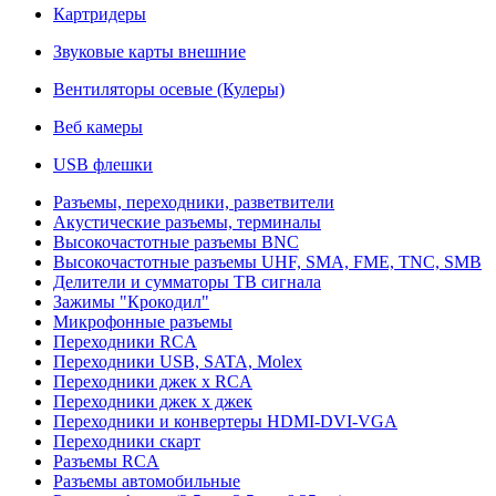
Картридеры
Звуковые карты внешние
Вентиляторы осевые (Кулеры)
Веб камеры
USB флешки
Разъемы, переходники, разветвители
Акустические разъемы, терминалы
Высокочастотные разъемы BNC
Высокочастотные разъемы UHF, SMA, FME, TNC, SMB
Делители и сумматоры ТВ сигнала
Зажимы "Крокодил"
Микрофонные разъемы
Переходники RCA
Переходники USB, SATA, Molex
Переходники джек х RCA
Переходники джек х джек
Переходники и конвертеры HDMI-DVI-VGA
Переходники скарт
Разъемы RCA
Разъемы автомобильные