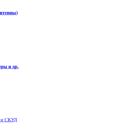
Антенны)
ры и др.
я и СКУД