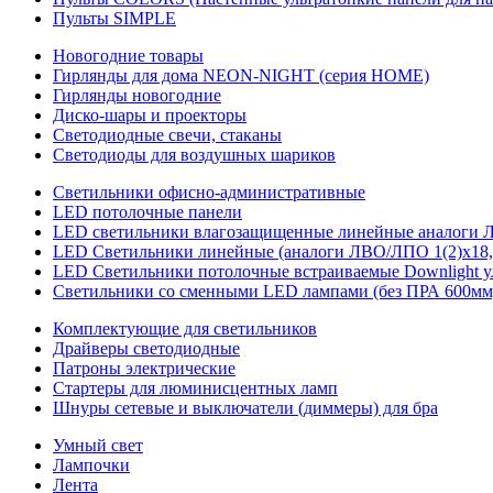
Пульты SIMPLE
Новогодние товары
Гирлянды для дома NEON-NIGHT (серия HOME)
Гирлянды новогодние
Диско-шары и проекторы
Светодиодные свечи, стаканы
Светодиоды для воздушных шариков
Светильники офисно-административные
LED потолочные панели
LED светильники влагозащищенные линейные аналоги ЛСП
LED Светильники линейные (аналоги ЛВО/ЛПО 1(2)х18, 
LED Светильники потолочные встраиваемые Downlight у
Светильники со сменными LED лампами (без ПРА 600мм,
Комплектующие для светильников
Драйверы светодиодные
Патроны электрические
Стартеры для люминисцентных ламп
Шнуры сетевые и выключатели (диммеры) для бра
Умный свет
Лампочки
Лента