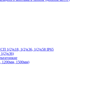
 1(2)х18, 1(2)х36, 1(2)х58 IP65
1(2)х36)
льтатонкие
 1200мм, 1500мм)