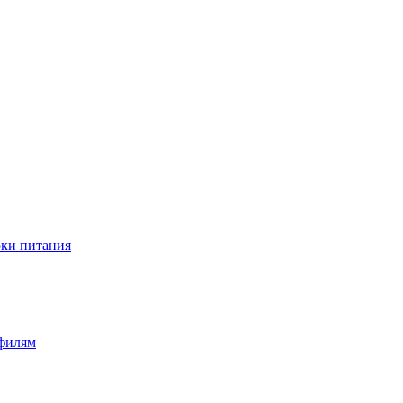
оки питания
офилям