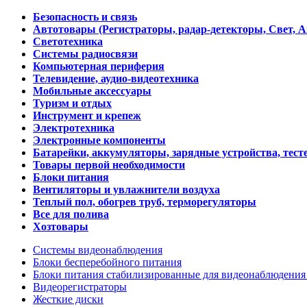
Безопасность и связь
Автотовары (Регистраторы, радар-детекторы, Свет, 
Светотехника
Системы радиосвязи
Компьютерная периферия
Телевидение, аудио-видеотехника
Мобильные аксессуары
Туризм и отдых
Инструмент и крепеж
Электротехника
Электронные компоненты
Батарейки, аккумуляторы, зарядные устройства, тесте
Товары первой необходимости
Блоки питания
Вентиляторы и увлажнители воздуха
Теплый пол, обогрев труб, терморегуляторы
Все для полива
Хозтовары
Системы видеонаблюдения
Блоки бесперебойного питания
Блоки питания стабилизированные для видеонаблюдени
Видеорегистраторы
Жесткие диски