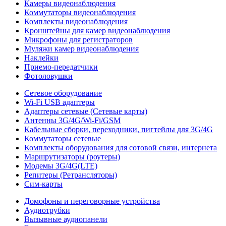
Камеры видеонаблюдения
Коммутаторы видеонаблюдения
Комплекты видеонаблюдения
Кронштейны для камер видеонаблюдения
Микрофоны для регистраторов
Муляжи камер видеонаблюдения
Наклейки
Приемо-передатчики
Фотоловушки
Сетевое оборудование
Wi-Fi USB адаптеры
Адаптеры сетевые (Сетевые карты)
Антенны 3G/4G/Wi-Fi/GSM
Кабельные сборки, переходники, пигтейлы для 3G/4G
Коммутаторы сетевые
Комплекты оборудования для сотовой связи, интернета
Маршрутизаторы (роутеры)
Модемы 3G/4G(LTE)
Репитеры (Ретрансляторы)
Сим-карты
Домофоны и переговорные устройства
Аудиотрубки
Вызывные аудиопанели