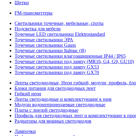
Щетки
FM-трансмиттеры
Светильники точечные, мебельные, споты
Подсветка для мебели
Точечные LED светильники Elektrostandard
Точечные светильники ЭРА
Точечные светильники Gauss
Точечные светильники Italmac (Я)
Точечные светильники влагозащищенные IP44 / IP65
Точечные светильники под лампу (MR16, G4, G9, GU10)
Точечные светильники под лампу GX53
Точечные светильники под лампу GX70
Ленты светодиодные, Неон гибкий, модули, профиль, бл
Блоки питания для светодиодных лент
Гибкий неон
Ленты светодиодные и комплектующие к ним
Модули водонепронецаемые светодиодные
Платы с линзой светодиодные
Профиль для светодиодных лент и комплектующие к пр
Радиаторы для мощных светодиодов
Лампочки