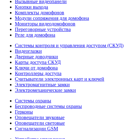
Вызывные видеопанели
Кнопки выхода
Комплекты домофонов
Модули сопряжения для домофона
Мониторы видеодомофонов
Переговорные устройства
Реле для домофона
Системы контроля и управления доступом (СКУД)
Видеоглазки
Дверные доводчики
Карты доступа СКУД
Ключи от домофона
Контроллеры доступа
Считыватели электронных карт и ключей
Электромагнитные замки
Электромеханические замки
Системы охраны
Беспроводные системы охраны
Герконы
Оповещатели звуковые
Оповещатели световые
Сигнализации GSM