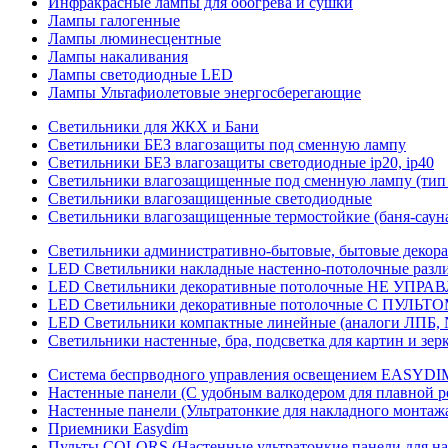
Инфракрасные лампы для обогрева и сушки
Лампы галогенные
Лампы люминесцентные
Лампы накаливания
Лампы светодиодные LED
Лампы Ультафиолетовые энергосберегающие
Светильники для ЖКХ и Бани
Светильники БЕЗ влагозащиты под сменную лампу
Светильники БЕЗ влагозащиты светодиодные ip20, ip40
Светильники влагозащищенные под сменную лампу (тип 
Светильники влагозащищенные светодиодные
Светильники влагозащищенные термостойкие (баня-саун
Светильники административно-бытовые, бытовые декор
LED Cветильники накладные настенно-потолочные разли
LED Светильники декоративные потолочные НЕ УПРА
LED Светильники декоративные потолочные С ПУЛЬТО
LED Светильники компактные линейные (аналоги ЛПБ, 
Светильники настенные, бра, подсветка для картин и зер
Система беспрводного управления освещением EASYDI
Настенные панели (С удобным валкодером для плавной р
Настенные панели (Ультратонкие для накладного монтаж
Приемники Easydim
Пульты COLORS (Настенные ультратонкие панели для на