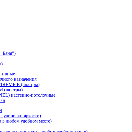
"Баня")
а)
ативные
чного назначения
ВЛЯЕМЫЕ (люстры)
М (люстры)
NEL) настенно-потолочные
кал
M
егулировки яркости)
а в любом удобном месте)
кладного монтажа в любом удобном месте)