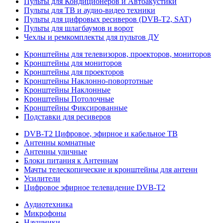
Пульты для Кондиционеров и Автоакустики
Пульты для ТВ и аудио-видео техники
Пульты для цифровых ресиверов (DVB-T2, SAT)
Пульты для шлагбаумов и ворот
Чехлы и ремкомплекты для пультов ДУ
Кронштейны для телевизоров, проекторов, мониторов
Кронштейны для мониторов
Кронштейны для проекторов
Кронштейны Наклонно-повортотные
Кронштейны Наклонные
Кронштейны Потолочные
Кронштейны Фиксированные
Подставки для ресиверов
DVB-T2 Цифровое, эфирное и кабельное ТВ
Антенны комнатные
Антенны уличные
Блоки питания к Антеннам
Мачты телескопические и кронштейны для антенн
Усилители
Цифровое эфирное телевидение DVB-Т2
Аудиотехника
Микрофоны
Наушники