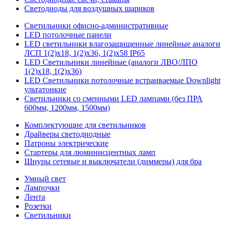
Светодиоды для воздушных шариков
Светильники офисно-административные
LED потолочные панели
LED светильники влагозащищенные линейные аналоги
ЛСП 1(2)х18, 1(2)х36, 1(2)х58 IP65
LED Светильники линейные (аналоги ЛВО/ЛПО
1(2)х18, 1(2)х36)
LED Светильники потолочные встраиваемые Downlight
ультатонкие
Светильники со сменными LED лампами (без ПРА
600мм, 1200мм, 1500мм)
Комплектующие для светильников
Драйверы светодиодные
Патроны электрические
Стартеры для люминисцентных ламп
Шнуры сетевые и выключатели (диммеры) для бра
Умный свет
Лампочки
Лента
Розетки
Светильники