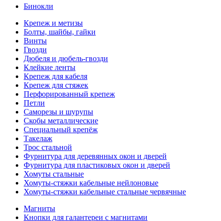
Бинокли
Крепеж и метизы
Болты, шайбы, гайки
Винты
Гвозди
Дюбеля и дюбель-гвозди
Клейкие ленты
Крепеж для кабеля
Крепеж для стяжек
Перфорированный крепеж
Петли
Саморезы и шурупы
Скобы металлические
Специальный крепёж
Такелаж
Трос стальной
Фурнитура для деревянных окон и дверей
Фурнитура для пластиковых окон и дверей
Хомуты стальные
Хомуты-стяжки кабельные нейлоновые
Хомуты-стяжки кабельные стальные червячные
Магниты
Кнопки для галантереи с магнитами