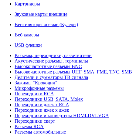
Картридеры
Звуковые карты внешние
Вентиляторы осевые (Кулеры)
Веб камеры
USB флешки
Разъемы, переходники, разветвители
Акустические разъемы, терминалы
Высокочастотные разъемы BNC
Высокочастотные разъемы UHF, SMA, FME, TNC, SMB
Делители и сумматоры ТВ сигнала
Зажимы "Крокодил"
Микрофонные разъемы
Переходники RCA
Переходники USB, SATA, Molex
Переходники джек х RCA
Переходники джек х джек
Переходники и конвертеры HDMI-DVI-VGA
Переходники скарт
Разъемы RCA
Разъемы автомобильные