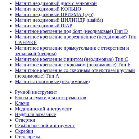
Магнит неодимовый диск с зенковкой
Магнит неодимовый КОЛЬЦО
Магнит неодимовый ПРИЗМА (куб)
Магнит неодимовый ЦИЛИНДР (шайба)
Магнит неодимовый ШАР
Магнитное крепление под болт (неодимовые) Тип D
Магнитное крепление прорезиненное (неодимовые) Тип
CP/HP/KP
Магнитное крепление прямоугольник с отверстием и
зенковкой (неодим)
Магнитное крепление с винтом (неодимовые) Тип С
Магнитное крепление с крючком (неодимовые) Тип Е
Магнитное крепление со сквозным отверстием круглый
(неодимовые) Тип А
Магниты поисковые (неодимовые)
Ручной инструмент
Боксы и сумки для инструментов
Ключи
Медицинский инструмент
Надфили алмазные
Отвертки
Резьбонарезной инструмент
Скребки
Стеклорезы