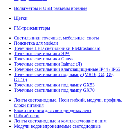
Вольтметры и USB разъемы врезные
Щетки
FM-трансмиттеры
Светильники точечные, мебельные, споты
Подсветка для мебели
Точечные LED светильники Elektrostandard
Точечные светильники ЭРА
Точечные светильники Gauss
Точечные светильники Italmac (Я)
Точечные светильники влагозащищенные IP44 / IP65
Точечные светильники под лампу (MR16, G4, G9,
GU10)
Точечные светильники под лампу GX53
Точечные светильники под лампу GX70
Ленты светодиодные, Неон гибкий, модули, профиль,
блоки питания
Блоки питания для светодиодных лент
Гибкий неон
Ленты светодиодные и комплектующие к ним
Модули водонепронецаемые светодиодные