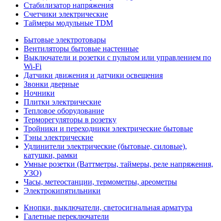
Стабилизатор напряжения
Счетчики электрические
Таймеры модульные TDM
Бытовые электротовары
Вентиляторы бытовые настенные
Выключатели и розетки с пультом или управлением по
Wi-Fi
Датчики движения и датчики освещения
Звонки дверные
Ночники
Плитки электрические
Тепловое оборудование
Терморегуляторы в розетку
Тройники и переходники электрические бытовые
Тэны электрические
Удлинители электрические (бытовые, силовые),
катушки, рамки
Умные розетки (Ваттметры, таймеры, реле напряжения,
УЗО)
Часы, метеостанции, термометры, ареометры
Электрокипятильники
Кнопки, выключатели, светосигнальная арматура
Галетные переключатели