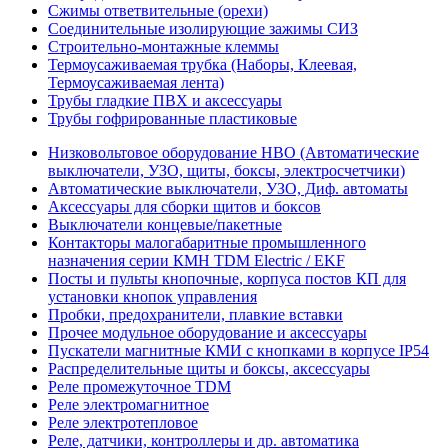
Сжимы ответвительные (орехи)
Соединительные изолирующие зажимы СИЗ
Строительно-монтажные клеммы
Термоусаживаемая трубка (Наборы, Клеевая,
Термоусаживаемая лента)
Трубы гладкие ПВХ и аксессуары
Трубы гофрированные пластиковые
Низковольтовое оборудование НВО (Автоматические
выключатели, УЗО, щиты, боксы, электросчетчики)
Автоматические выключатели, УЗО, Диф. автоматы
Аксессуары для сборки щитов и боксов
Выключатели концевые/пакетные
Контакторы малогабаритные промышленного
назначения серии КМН TDM Electric / EKF
Посты и пульты кнопочные, корпуса постов КП для
установки кнопок управления
Пробки, предохранители, плавкие вставки
Прочее модульное оборудование и аксессуары
Пускатели магнитные КМИ с кнопками в корпусе IP54
Распределительные щиты и боксы, аксессуары
Реле промежуточное TDM
Реле электромагнитное
Реле электротепловое
Реле, датчики, контроллеры и др. автоматика