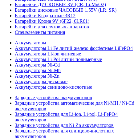
Батарейки ДИСКОВЫЕ 3V (CR, Li-MnO2)
Батарейки дисковые ЧАСОВЫЕ 1,55V (LR, SR)
Батарейки Квадратные 3R12
Батарейки Крона 9V (6F22, 6LR61)
Батарейки для слуховых аппаратов
Спецэлементы питания
Аккумуляторы
Аккумуляторы Li-Fe литий-железо-фосфатные LiFePO4
Аккумуляторы Li-ion литиевые
Аккумуляторы Li-Pol литий-полимерные
Аккумуляторы Ni-Cd
Аккумуляторы Ni-Mh
Аккумуляторы Ni-Zn
Аккумуляторы дисковые
Аккумуляторы свинцово-кислотные
Зарядные устройства аккумуляторов
Зарядные устройства автоматические для Ni-MH / Ni-Cd
аккумуляторов
Зарядные устройства для Li-ion, Li-pol, Li-FePO4
аккумуляторов
Зарядные устройства для Ni-Zn аккумуляторов
Зарядные устройства для свинцово-кислотных
аккумуляторов