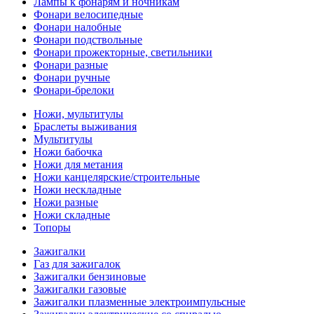
Лампы к фонарям и ночникам
Фонари велосипедные
Фонари налобные
Фонари подствольные
Фонари прожекторные, светильники
Фонари разные
Фонари ручные
Фонари-брелоки
Ножи, мультитулы
Браслеты выживания
Мультитулы
Ножи бабочка
Ножи для метания
Ножи канцелярские/строительные
Ножи нескладные
Ножи разные
Ножи складные
Топоры
Зажигалки
Газ для зажигалок
Зажигалки бензиновые
Зажигалки газовые
Зажигалки плазменные электроимпульсные