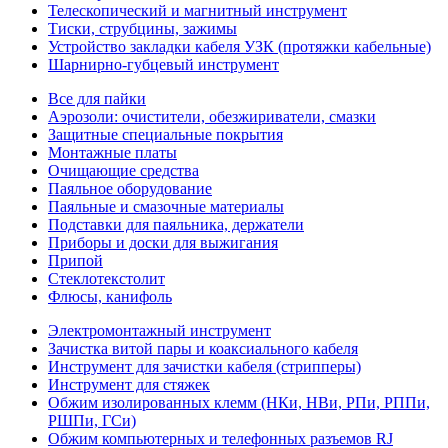
Телескопический и магнитный инструмент
Тиски, струбцины, зажимы
Устройство закладки кабеля УЗК (протяжки кабельные)
Шарнирно-губцевый инструмент
Все для пайки
Аэрозоли: очистители, обезжириватели, смазки
Защитные специальные покрытия
Монтажные платы
Очищающие средства
Паяльное оборудование
Паяльные и смазочные материалы
Подставки для паяльника, держатели
Приборы и доски для выжигания
Припой
Стеклотекстолит
Флюсы, канифоль
Электромонтажный инструмент
Зачистка витой пары и коаксиального кабеля
Инструмент для зачистки кабеля (стрипперы)
Инструмент для стяжек
Обжим изолированных клемм (НКи, НВи, РПи, РППи,
РШПи, ГСи)
Обжим компьютерных и телефонных разъемов RJ