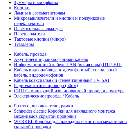
Зуммеры и микрфоны
Кнопки
Лампы к автомагнитолам
Микровыключатели и кнопки и ползунковые
переключатели
Осветительная арматура
Переключатели
Тактовые кнопки (микро)
Тумблеры
Кабель, провода
Акустический, микрофонный кабель
Информационный кабель LAN (витая пара) UTP, FTP
Кабель видеонаблюдения,телефонный, сигнальный
кабель, видеодомофонов
Кабель коаксиальный (телевизионный) TV, SAT
Радиочастотные провода (50ом)
СИП Самонесущий изолированный провод и арматура
Электрические провода / Кабель
Розетки, выключатели, рамки
Schneider electric Коробки для накладного монтажа
механизмов скрытой проводки
WERKEL Коробки для накладного монтажа механизмов
скрытой проводки