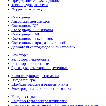
Предохранитель 382 Cylindrical
Термопредохранители
Ферритовые кольца
Светодиоды
Линзы для светодиодов
Светодиоды DIP
Светодиоды DIP Пиранья
Светодиоды SMD
Светодиоды на радиаторе
Светодиоды с прозрачной линзой
Держатели светодиодов индикаторных
Резисторы
Резисторы переменные
Резисторы постоянные
Ручки для резисторов переменных
Комплектующие для ремонта
Гнезда тюнера
Шлейфы плоские и разъемы к ним
Электродвигатели постоянного тока
Конденсаторы
Конденсаторы электролитические
Конденсаторы пусковые ДПС для электродвигателей