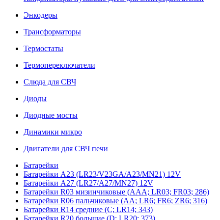
Энкодеры
Трансформаторы
Термостаты
Термопереключатели
Слюда для СВЧ
Диоды
Диодные мосты
Динамики микро
Двигатели для СВЧ печи
Батарейки
Батарейки A23 (LR23/V23GA/A23/MN21) 12V
Батарейки A27 (LR27/A27/MN27) 12V
Батарейки R03 мизинчиковые (AAA; LR03; FR03; 286)
Батарейки R06 пальчиковые (AA; LR6; FR6; ZR6; 316)
Батарейки R14 средние (C; LR14; 343)
Батарейки R20 большие (D; LR20; 373)