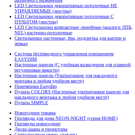
различного назначения
LED Светильники декоративные потолочные НЕ
УПРАВЛЯЕМЫЕ (люстры)
LED Светильники декоративные потолочные С
ПУЛЬТОМ (люстры)
LED Светильники компактные линейные (аналоги ЛПБ,
NEL) настенно-потолочные
Светильники настенные, бра, подсветка для картин и
зеркал
Система беспрводного управления освещением
EASYDIM
Настенные панели (С удобным валкодером для плавной
регулировки яркости)
Настенные панели (Ультратонкие для накладного
монтажа в любом удобном месте)
Приемники Easydim
Пульты COLORS (Настенные ультратонкие панели для
накладного монтажа в любом удобном месте)
Пульты SIMPLE
Новогодние товары
Гирлянды для дома NEON-NIGHT (серия HOME)
Гирлянды новогодние
Диско-шары и проекторы
Светодиодные свечи, стаканы