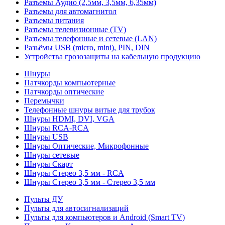
Разъемы Аудио (2,5мм, 3,5мм, 6,35мм)
Разъемы для автомагнитол
Разъемы питания
Разъемы телевизионные (TV)
Разъемы телефонные и сетевые (LAN)
Разьёмы USB (micro, mini), PIN, DIN
Устройства грозозащиты на кабельную продукцию
Шнуры
Патчкорды компьютерные
Патчкорды оптические
Перемычки
Телефонные шнуры витые для трубок
Шнуры HDMI, DVI, VGA
Шнуры RCA-RCA
Шнуры USB
Шнуры Оптические, Микрофонные
Шнуры сетевые
Шнуры Скарт
Шнуры Стерео 3,5 мм - RCA
Шнуры Стерео 3,5 мм - Стерео 3,5 мм
Пульты ДУ
Пульты для автосигнализаций
Пульты для компьютеров и Android (Smart TV)