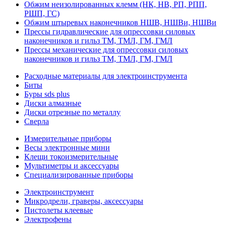
Обжим неизолированных клемм (НК, НВ, РП, РПП,
РШП, ГС)
Обжим штыревых наконечников НШВ, НШВи, НШВи
Прессы гидравлические для опрессовки силовых
наконечников и гильз ТМ, ТМЛ, ГМ, ГМЛ
Прессы механические для опрессовки силовых
наконечников и гильз ТМ, ТМЛ, ГМ, ГМЛ
Расходные материалы для электроинструмента
Биты
Буры sds plus
Диски алмазные
Диски отрезные по металлу
Сверла
Измерительные приборы
Весы электронные мини
Клещи токоизмерительные
Мультиметры и аксессуары
Специализированные приборы
Электроинструмент
Микродрели, граверы, аксессуары
Пистолеты клеевые
Электрофены