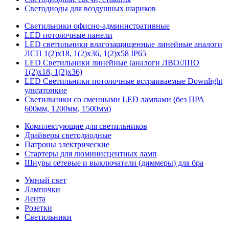
Светодиоды для воздушных шариков
Светильники офисно-административные
LED потолочные панели
LED светильники влагозащищенные линейные аналоги
ЛСП 1(2)х18, 1(2)х36, 1(2)х58 IP65
LED Светильники линейные (аналоги ЛВО/ЛПО
1(2)х18, 1(2)х36)
LED Светильники потолочные встраиваемые Downlight
ультатонкие
Светильники со сменными LED лампами (без ПРА
600мм, 1200мм, 1500мм)
Комплектующие для светильников
Драйверы светодиодные
Патроны электрические
Стартеры для люминисцентных ламп
Шнуры сетевые и выключатели (диммеры) для бра
Умный свет
Лампочки
Лента
Розетки
Светильники