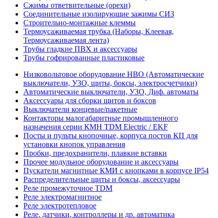
Сжимы ответвительные (орехи)
Соединительные изолирующие зажимы СИЗ
Строительно-монтажные клеммы
Термоусаживаемая трубка (Наборы, Клеевая,
Термоусаживаемая лента)
Трубы гладкие ПВХ и аксессуары
Трубы гофрированные пластиковые
Низковольтовое оборудование НВО (Автоматические
выключатели, УЗО, щиты, боксы, электросчетчики)
Автоматические выключатели, УЗО, Диф. автоматы
Аксессуары для сборки щитов и боксов
Выключатели концевые/пакетные
Контакторы малогабаритные промышленного
назначения серии КМН TDM Electric / EKF
Посты и пульты кнопочные, корпуса постов КП для
установки кнопок управления
Пробки, предохранители, плавкие вставки
Прочее модульное оборудование и аксессуары
Пускатели магнитные КМИ с кнопками в корпусе IP54
Распределительные щиты и боксы, аксессуары
Реле промежуточное TDM
Реле электромагнитное
Реле электротепловое
Реле, датчики, контроллеры и др. автоматика