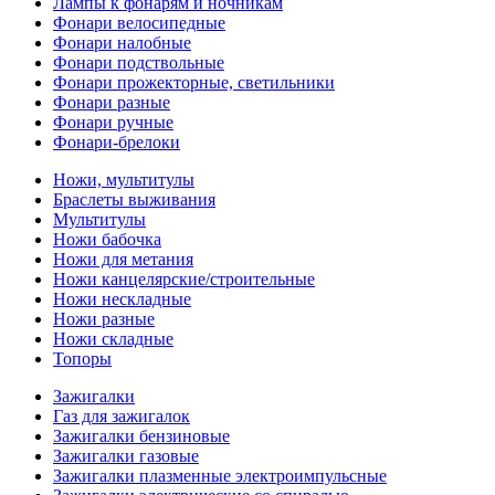
Лампы к фонарям и ночникам
Фонари велосипедные
Фонари налобные
Фонари подствольные
Фонари прожекторные, светильники
Фонари разные
Фонари ручные
Фонари-брелоки
Ножи, мультитулы
Браслеты выживания
Мультитулы
Ножи бабочка
Ножи для метания
Ножи канцелярские/строительные
Ножи нескладные
Ножи разные
Ножи складные
Топоры
Зажигалки
Газ для зажигалок
Зажигалки бензиновые
Зажигалки газовые
Зажигалки плазменные электроимпульсные