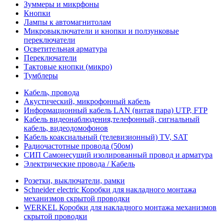
Зуммеры и микрфоны
Кнопки
Лампы к автомагнитолам
Микровыключатели и кнопки и ползунковые
переключатели
Осветительная арматура
Переключатели
Тактовые кнопки (микро)
Тумблеры
Кабель, провода
Акустический, микрофонный кабель
Информационный кабель LAN (витая пара) UTP, FTP
Кабель видеонаблюдения,телефонный, сигнальный
кабель, видеодомофонов
Кабель коаксиальный (телевизионный) TV, SAT
Радиочастотные провода (50ом)
СИП Самонесущий изолированный провод и арматура
Электрические провода / Кабель
Розетки, выключатели, рамки
Schneider electric Коробки для накладного монтажа
механизмов скрытой проводки
WERKEL Коробки для накладного монтажа механизмов
скрытой проводки