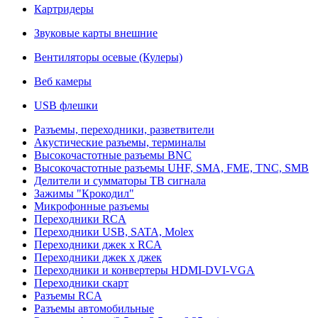
Картридеры
Звуковые карты внешние
Вентиляторы осевые (Кулеры)
Веб камеры
USB флешки
Разъемы, переходники, разветвители
Акустические разъемы, терминалы
Высокочастотные разъемы BNC
Высокочастотные разъемы UHF, SMA, FME, TNC, SMB
Делители и сумматоры ТВ сигнала
Зажимы "Крокодил"
Микрофонные разъемы
Переходники RCA
Переходники USB, SATA, Molex
Переходники джек х RCA
Переходники джек х джек
Переходники и конвертеры HDMI-DVI-VGA
Переходники скарт
Разъемы RCA
Разъемы автомобильные