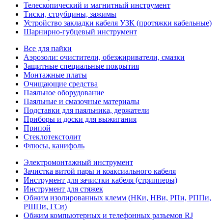
Телескопический и магнитный инструмент
Тиски, струбцины, зажимы
Устройство закладки кабеля УЗК (протяжки кабельные)
Шарнирно-губцевый инструмент
Все для пайки
Аэрозоли: очистители, обезжириватели, смазки
Защитные специальные покрытия
Монтажные платы
Очищающие средства
Паяльное оборудование
Паяльные и смазочные материалы
Подставки для паяльника, держатели
Приборы и доски для выжигания
Припой
Стеклотекстолит
Флюсы, канифоль
Электромонтажный инструмент
Зачистка витой пары и коаксиального кабеля
Инструмент для зачистки кабеля (стрипперы)
Инструмент для стяжек
Обжим изолированных клемм (НКи, НВи, РПи, РППи,
РШПи, ГСи)
Обжим компьютерных и телефонных разъемов RJ