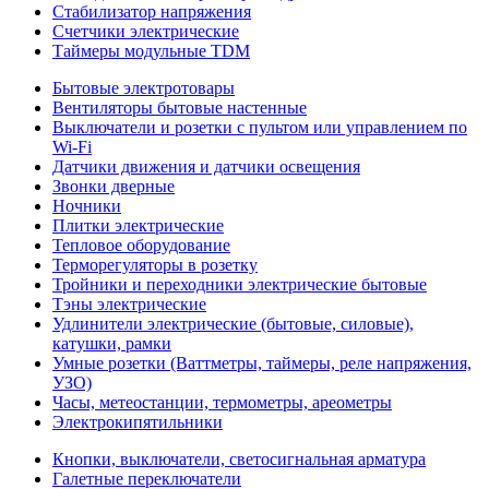
Стабилизатор напряжения
Счетчики электрические
Таймеры модульные TDM
Бытовые электротовары
Вентиляторы бытовые настенные
Выключатели и розетки с пультом или управлением по
Wi-Fi
Датчики движения и датчики освещения
Звонки дверные
Ночники
Плитки электрические
Тепловое оборудование
Терморегуляторы в розетку
Тройники и переходники электрические бытовые
Тэны электрические
Удлинители электрические (бытовые, силовые),
катушки, рамки
Умные розетки (Ваттметры, таймеры, реле напряжения,
УЗО)
Часы, метеостанции, термометры, ареометры
Электрокипятильники
Кнопки, выключатели, светосигнальная арматура
Галетные переключатели