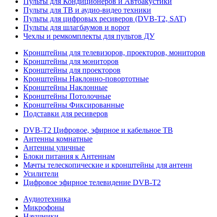
Пульты для Кондиционеров и Автоакустики
Пульты для ТВ и аудио-видео техники
Пульты для цифровых ресиверов (DVB-T2, SAT)
Пульты для шлагбаумов и ворот
Чехлы и ремкомплекты для пультов ДУ
Кронштейны для телевизоров, проекторов, мониторов
Кронштейны для мониторов
Кронштейны для проекторов
Кронштейны Наклонно-повортотные
Кронштейны Наклонные
Кронштейны Потолочные
Кронштейны Фиксированные
Подставки для ресиверов
DVB-T2 Цифровое, эфирное и кабельное ТВ
Антенны комнатные
Антенны уличные
Блоки питания к Антеннам
Мачты телескопические и кронштейны для антенн
Усилители
Цифровое эфирное телевидение DVB-Т2
Аудиотехника
Микрофоны
Наушники