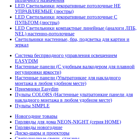
различного назначения
LED Светильники декоративные потолочные НЕ
УПРАВЛЯЕМЫЕ (люстры)
LED Светильники декоративные потолочные С
ПУЛЬТОМ (люстры)
LED Светильники компактные линейные (аналоги ЛПБ,
NEL) настенно-потолочные
Светильники настенные, бра, подсветка для картин и
зеркал
Система беспрводного управления освещением
EASYDIM
Настенные панели (С удобным валкодером для плавной
регулировки яркости)
Настенные панели (Ультратонкие для накладного
монтажа в любом удобном месте)
Приемники Easydim
Пульты COLORS (Настенные ультратонкие панели для
накладного монтажа в любом удобном месте)
Пульты SIMPLE
Новогодние товары
Гирлянды для дома NEON-NIGHT (серия HOME)
Гирлянды новогодние
Диско-шары и проекторы
Светодиодные свечи, стаканы