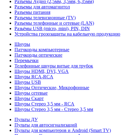
Разъемы Аудио (2,5мм, 3,5мм, 6,35мм)
Разъемы для автомагнитол
Разъемы питания
Разъемы телевизионные (TV)
Разъемы телефонные и сетевые (LAN)
Разьёмы USB (micro, mini), PIN, DIN
Устройства грозозащиты на кабельную продукцию
Шнуры
Патчкорды компьютерные
Патчкорды оптические
Перемычки
Телефонные шнуры витые для трубок
Шнуры HDMI, DVI, VGA
Шнуры RCA-RCA
Шнуры USB
Шнуры Оптические, Микрофонные
Шнуры сетевые
Шнуры Скарт
Шнуры Стерео 3,5 мм - RCA
Шнуры Стерео 3,5 мм - Стерео 3,5 мм
Пульты ДУ
Пульты для автосигнализаций
Пульты для компьютеров и Android (Smart TV)