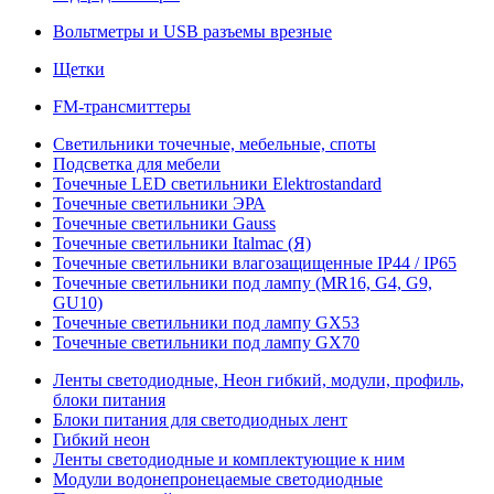
Вольтметры и USB разъемы врезные
Щетки
FM-трансмиттеры
Светильники точечные, мебельные, споты
Подсветка для мебели
Точечные LED светильники Elektrostandard
Точечные светильники ЭРА
Точечные светильники Gauss
Точечные светильники Italmac (Я)
Точечные светильники влагозащищенные IP44 / IP65
Точечные светильники под лампу (MR16, G4, G9,
GU10)
Точечные светильники под лампу GX53
Точечные светильники под лампу GX70
Ленты светодиодные, Неон гибкий, модули, профиль,
блоки питания
Блоки питания для светодиодных лент
Гибкий неон
Ленты светодиодные и комплектующие к ним
Модули водонепронецаемые светодиодные