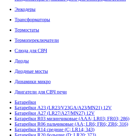
Энкодеры
Трансформаторы
Термостаты
Термопереключатели
Слюда для СВЧ
Диоды
Диодные мосты
Динамики микро
Двигатели для СВЧ печи
Батарейки
Батарейки A23 (LR23/V23GA/A23/MN21) 12V
Батарейки A27 (LR27/A27/MN27) 12V
Батарейки R03 мизинчиковые (AAA; LR03; FR03; 286)
Батарейки R06 пальчиковые (AA; LR6; FR6; ZR6; 316)
Батарейки R14 средние (C; LR14; 343)
Батарейки R20 большие (D; LR20; 373)