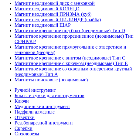
Магнит неодимовый диск с зенковкой
Магнит неодимовый КОЛЬЦО
Магнит неодимовый ПРИЗМА (куб)
Магнит неодимовый ЦИЛИНДР (шайба)
Магнит неодимовый ШАР
Магнитное крепление под болт (неодимовые) Тип D
Магнитное крепление прорезиненное (неодимовые) Тип
CP/HP/KP
Магнитное крепление прямоугольник с отверстием и
зенковкой (неодим)
Магнитное крепление с винтом (неодимовые) Тип С
Магнитное крепление с крючком (неодимовые) Тип Е
Магнитное крепление со сквозным отверстием круглый
(неодимовые) Тип А
Магниты поисковые (неодимовые)
Ручной инструмент
Боксы и сумки для инструментов
Ключи
Медицинский инструмент
Надфили алмазные
Отвертки
Резьбонарезной инструмент
Скребки
Стеклорезы