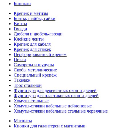
Бинокли
Крепеж и метизы
Болты, шайбы, гайки
Винты
Гвозди
Дюбеля и дюбель-гвозди
Клейкие ленты
Крепеж для кабеля
Крепеж для стяжек
Перфорированный крепеж
Петли
Саморезы и шурупы
Скобы металлические
Специальный крепёж
Такелаж
Трос стальной
Фурнитура для деревянных окон и дверей
Фурнитура для пластиковых окон и дверей
Хомуты стальные
Хомуты-стяжки кабельные нейлоновые
Хомуты-стяжки кабельные стальные червячные
Магниты
Кнопки для галантереи с магнитами