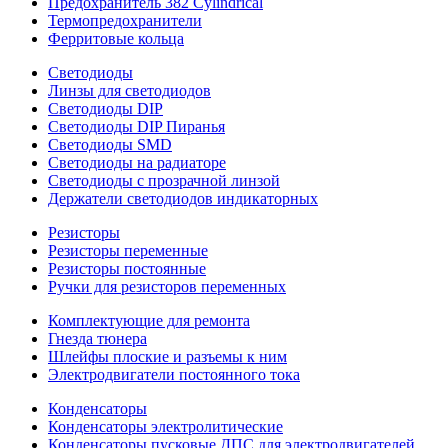
Предохранитель 382 Cylindrical
Термопредохранители
Ферритовые кольца
Светодиоды
Линзы для светодиодов
Светодиоды DIP
Светодиоды DIP Пиранья
Светодиоды SMD
Светодиоды на радиаторе
Светодиоды с прозрачной линзой
Держатели светодиодов индикаторных
Резисторы
Резисторы переменные
Резисторы постоянные
Ручки для резисторов переменных
Комплектующие для ремонта
Гнезда тюнера
Шлейфы плоские и разъемы к ним
Электродвигатели постоянного тока
Конденсаторы
Конденсаторы электролитические
Конденсаторы пусковые ДПС для электродвигателей