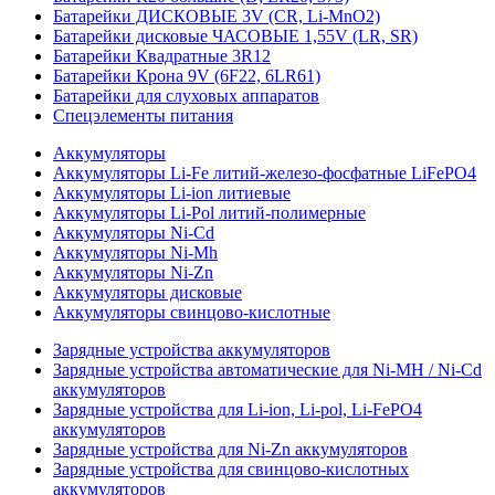
Батарейки ДИСКОВЫЕ 3V (CR, Li-MnO2)
Батарейки дисковые ЧАСОВЫЕ 1,55V (LR, SR)
Батарейки Квадратные 3R12
Батарейки Крона 9V (6F22, 6LR61)
Батарейки для слуховых аппаратов
Спецэлементы питания
Аккумуляторы
Аккумуляторы Li-Fe литий-железо-фосфатные LiFePO4
Аккумуляторы Li-ion литиевые
Аккумуляторы Li-Pol литий-полимерные
Аккумуляторы Ni-Cd
Аккумуляторы Ni-Mh
Аккумуляторы Ni-Zn
Аккумуляторы дисковые
Аккумуляторы свинцово-кислотные
Зарядные устройства аккумуляторов
Зарядные устройства автоматические для Ni-MH / Ni-Cd
аккумуляторов
Зарядные устройства для Li-ion, Li-pol, Li-FePO4
аккумуляторов
Зарядные устройства для Ni-Zn аккумуляторов
Зарядные устройства для свинцово-кислотных
аккумуляторов