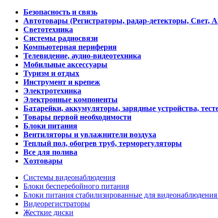
Безопасность и связь
Автотовары (Регистраторы, радар-детекторы, Свет, 
Светотехника
Системы радиосвязи
Компьютерная периферия
Телевидение, аудио-видеотехника
Мобильные аксессуары
Туризм и отдых
Инструмент и крепеж
Электротехника
Электронные компоненты
Батарейки, аккумуляторы, зарядные устройства, тесте
Товары первой необходимости
Блоки питания
Вентиляторы и увлажнители воздуха
Теплый пол, обогрев труб, терморегуляторы
Все для полива
Хозтовары
Системы видеонаблюдения
Блоки бесперебойного питания
Блоки питания стабилизированные для видеонаблюдени
Видеорегистраторы
Жесткие диски