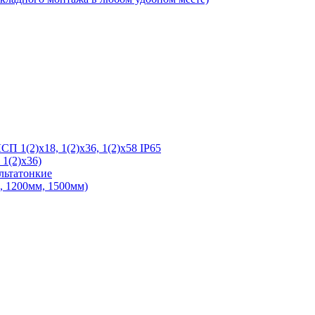
 1(2)х18, 1(2)х36, 1(2)х58 IP65
1(2)х36)
льтатонкие
 1200мм, 1500мм)