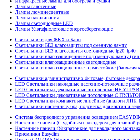
Инфракрасные лампы для обогрева и сушки
Лампы галогенные
Лампы люминесцентные
Лампы накаливания
Лампы светодиодные LED
Лампы Ультафиолетовые энергосберегающие
Светильники для ЖКХ и Бани
Светильники БЕЗ влагозащиты под сменную лампу
Светильники БЕЗ влагозащиты светодиодные ip20, ip40
Светильники влагозащищенные под сменную лампу (тип 
Светильники влагозащищенные светодиодные
Светильники влагозащищенные термостойкие (баня-саун
Светильники административно-бытовые, бытовые декор
LED Cветильники накладные настенно-потолочные разли
LED Светильники декоративные потолочные НЕ УПРА
LED Светильники декоративные потолочные С ПУЛЬТО
LED Светильники компактные линейные (аналоги ЛПБ, 
Светильники настенные, бра, подсветка для картин и зер
Система беспрводного управления освещением EASYDI
Настенные панели (С удобным валкодером для плавной р
Настенные панели (Ультратонкие для накладного монтаж
Приемники Easydim
Пульты COLORS (Настенные ультратонкие панели для на