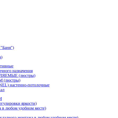
"Баня")
а)
ативные
чного назначения
ВЛЯЕМЫЕ (люстры)
М (люстры)
NEL) настенно-потолочные
кал
M
егулировки яркости)
а в любом удобном месте)
кладного монтажа в любом удобном месте)