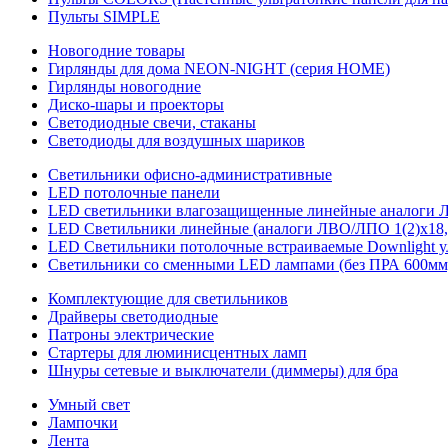
Пульты SIMPLE
Новогодние товары
Гирлянды для дома NEON-NIGHT (серия HOME)
Гирлянды новогодние
Диско-шары и проекторы
Светодиодные свечи, стаканы
Светодиоды для воздушных шариков
Светильники офисно-административные
LED потолочные панели
LED светильники влагозащищенные линейные аналоги ЛСП
LED Светильники линейные (аналоги ЛВО/ЛПО 1(2)х18, 
LED Светильники потолочные встраиваемые Downlight у
Светильники со сменными LED лампами (без ПРА 600мм,
Комплектующие для светильников
Драйверы светодиодные
Патроны электрические
Стартеры для люминисцентных ламп
Шнуры сетевые и выключатели (диммеры) для бра
Умный свет
Лампочки
Лента