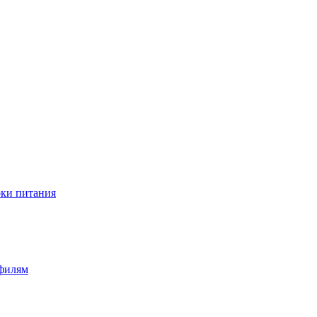
оки питания
офилям