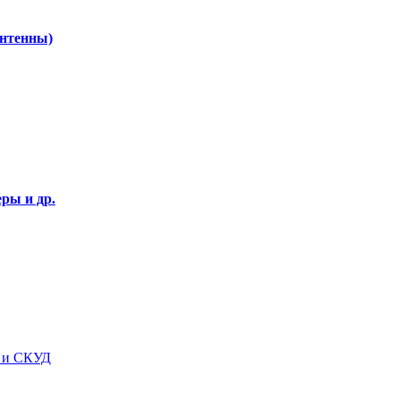
Антенны)
ры и др.
я и СКУД