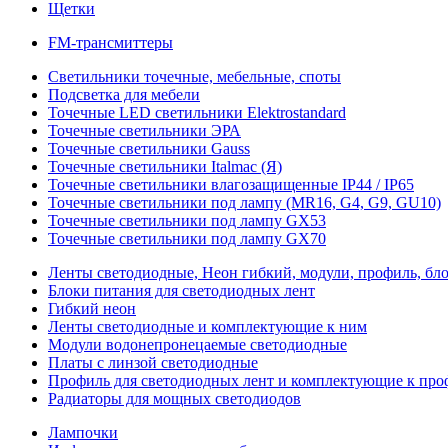
Щетки
FM-трансмиттеры
Светильники точечные, мебельные, споты
Подсветка для мебели
Точечные LED светильники Elektrostandard
Точечные светильники ЭРА
Точечные светильники Gauss
Точечные светильники Italmac (Я)
Точечные светильники влагозащищенные IP44 / IP65
Точечные светильники под лампу (MR16, G4, G9, GU10)
Точечные светильники под лампу GX53
Точечные светильники под лампу GX70
Ленты светодиодные, Неон гибкий, модули, профиль, бл
Блоки питания для светодиодных лент
Гибкий неон
Ленты светодиодные и комплектующие к ним
Модули водонепронецаемые светодиодные
Платы с линзой светодиодные
Профиль для светодиодных лент и комплектующие к пр
Радиаторы для мощных светодиодов
Лампочки