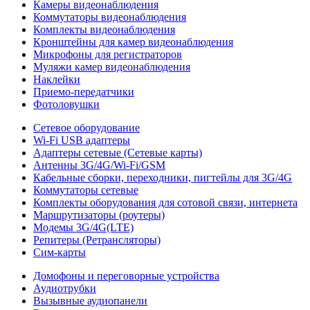
Камеры видеонаблюдения
Коммутаторы видеонаблюдения
Комплекты видеонаблюдения
Кронштейны для камер видеонаблюдения
Микрофоны для регистраторов
Муляжи камер видеонаблюдения
Наклейки
Приемо-передатчики
Фотоловушки
Сетевое оборудование
Wi-Fi USB адаптеры
Адаптеры сетевые (Сетевые карты)
Антенны 3G/4G/Wi-Fi/GSM
Кабельные сборки, переходники, пигтейлы для 3G/4G
Коммутаторы сетевые
Комплекты оборудования для сотовой связи, интернета
Маршрутизаторы (роутеры)
Модемы 3G/4G(LTE)
Репитеры (Ретрансляторы)
Сим-карты
Домофоны и переговорные устройства
Аудиотрубки
Вызывные аудиопанели