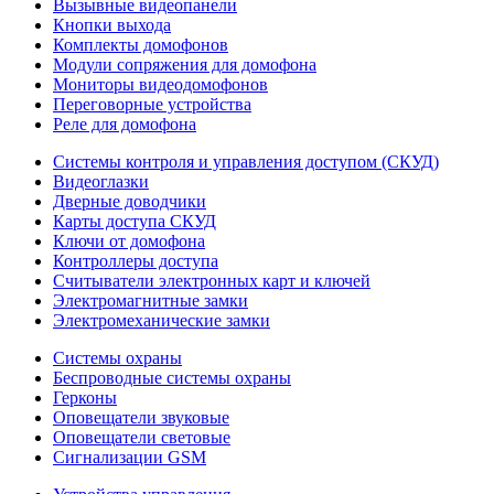
Вызывные видеопанели
Кнопки выхода
Комплекты домофонов
Модули сопряжения для домофона
Мониторы видеодомофонов
Переговорные устройства
Реле для домофона
Системы контроля и управления доступом (СКУД)
Видеоглазки
Дверные доводчики
Карты доступа СКУД
Ключи от домофона
Контроллеры доступа
Считыватели электронных карт и ключей
Электромагнитные замки
Электромеханические замки
Системы охраны
Беспроводные системы охраны
Герконы
Оповещатели звуковые
Оповещатели световые
Сигнализации GSM