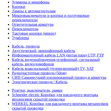
Зуммеры и микрфоны
Кнопки
Лампы к автомагнитолам
Микровыключатели и кнопки и ползунковые
переключатели
Осветительная арматура
Переключатели
Тактовые кнопки (микро)
Тумблеры
Кабель, провода
Акустический, микрофонный кабель
Информационный кабель LAN (витая пара) UTP, FTP
Кабель видеонаблюдения,телефонный, сигнальный
кабель, видеодомофонов
Кабель коаксиальный (телевизионный) TV, SAT
Радиочастотные провода (50ом)
СИП Самонесущий изолированный провод и арматура
Электрические провода / Кабель
Розетки, выключатели, рамки
Schneider electric Коробки для накладного монтажа
механизмов скрытой проводки
WERKEL Коробки для накладного монтажа механизмов
скрытой проводки