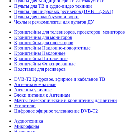
Пульты для Кондиционеров и Автоакустики
Пульты для ТВ и аудио-видео техники
Пульты для цифровых ресиверов (DVB-T2, SAT)
Пульты для шлагбаумов и ворот
Чехлы и ремкомплекты для пультов ДУ
Кронштейны для телевизоров, проекторов, мониторов
Кронштейны для мониторов
Кронштейны для проекторов
Кронштейны Наклонно-повортотные
Кронштейны Наклонные
Кронштейны Потолочные
Кронштейны Фиксированные
Подставки для ресиверов
DVB-T2 Цифровое, эфирное и кабельное ТВ
Антенны комнатные
Антенны уличные
Блоки питания к Антеннам
Мачты телескопические и кронштейны для антенн
Усилители
Цифровое эфирное телевидение DVB-Т2
Аудиотехника
Микрофоны
Наушники