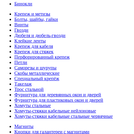
Бинокли
Крепеж и метизы
Болты, шайбы, гайки
Винты
Гвозди
Дюбеля и дюбель-гвозди
Клейкие ленты
Крепеж для кабеля
Крепеж для стяжек
Перфорированный крепеж
Петли
Саморезы и шурупы
Скобы металлические
Специальный крепёж
Такелаж
Трос стальной
Фурнитура для деревянных окон и дверей
Фурнитура для пластиковых окон и дверей
Хомуты стальные
Хомуты-стяжки кабельные нейлоновые
Хомуты-стяжки кабельные стальные червячные
Магниты
Кнопки для галантереи с магнитами