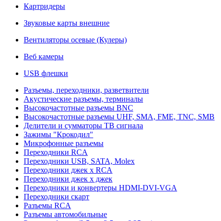
Картридеры
Звуковые карты внешние
Вентиляторы осевые (Кулеры)
Веб камеры
USB флешки
Разъемы, переходники, разветвители
Акустические разъемы, терминалы
Высокочастотные разъемы BNC
Высокочастотные разъемы UHF, SMA, FME, TNC, SMB
Делители и сумматоры ТВ сигнала
Зажимы "Крокодил"
Микрофонные разъемы
Переходники RCA
Переходники USB, SATA, Molex
Переходники джек х RCA
Переходники джек х джек
Переходники и конвертеры HDMI-DVI-VGA
Переходники скарт
Разъемы RCA
Разъемы автомобильные