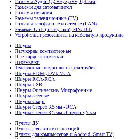
Разъемы Аудио (2,5мм, 3,5мм, 6,35мм)
Разъемы для автомагнитол
Разъемы питания
Разъемы телевизионные (TV)
Разъемы телефонные и сетевые (LAN)
Разьёмы USB (micro, mini), PIN, DIN
Устройства грозозащиты на кабельную продукцию
Шнуры
Патчкорды компьютерные
Патчкорды оптические
Перемычки
Телефонные шнуры витые для трубок
Шнуры HDMI, DVI, VGA
Шнуры RCA-RCA
Шнуры USB
Шнуры Оптические, Микрофонные
Шнуры сетевые
Шнуры Скарт
Шнуры Стерео 3,5 мм - RCA
Шнуры Стерео 3,5 мм - Стерео 3,5 мм
Пульты ДУ
Пульты для автосигнализаций
Пульты для компьютеров и Android (Smart TV)