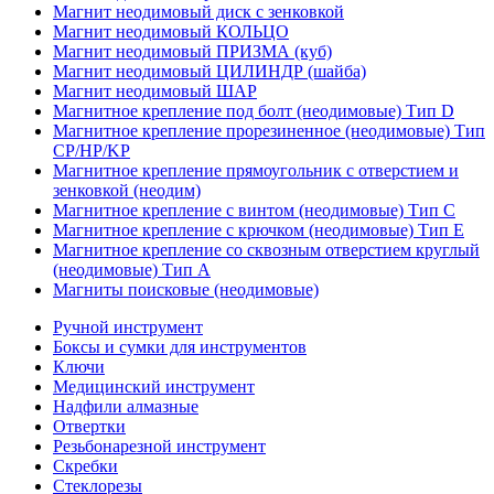
Магнит неодимовый диск с зенковкой
Магнит неодимовый КОЛЬЦО
Магнит неодимовый ПРИЗМА (куб)
Магнит неодимовый ЦИЛИНДР (шайба)
Магнит неодимовый ШАР
Магнитное крепление под болт (неодимовые) Тип D
Магнитное крепление прорезиненное (неодимовые) Тип
CP/HP/KP
Магнитное крепление прямоугольник с отверстием и
зенковкой (неодим)
Магнитное крепление с винтом (неодимовые) Тип С
Магнитное крепление с крючком (неодимовые) Тип Е
Магнитное крепление со сквозным отверстием круглый
(неодимовые) Тип А
Магниты поисковые (неодимовые)
Ручной инструмент
Боксы и сумки для инструментов
Ключи
Медицинский инструмент
Надфили алмазные
Отвертки
Резьбонарезной инструмент
Скребки
Стеклорезы