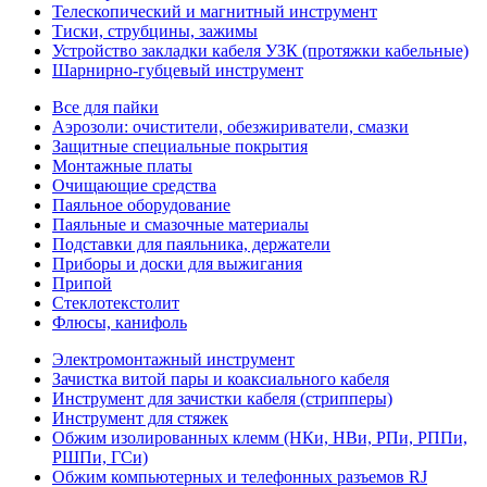
Телескопический и магнитный инструмент
Тиски, струбцины, зажимы
Устройство закладки кабеля УЗК (протяжки кабельные)
Шарнирно-губцевый инструмент
Все для пайки
Аэрозоли: очистители, обезжириватели, смазки
Защитные специальные покрытия
Монтажные платы
Очищающие средства
Паяльное оборудование
Паяльные и смазочные материалы
Подставки для паяльника, держатели
Приборы и доски для выжигания
Припой
Стеклотекстолит
Флюсы, канифоль
Электромонтажный инструмент
Зачистка витой пары и коаксиального кабеля
Инструмент для зачистки кабеля (стрипперы)
Инструмент для стяжек
Обжим изолированных клемм (НКи, НВи, РПи, РППи,
РШПи, ГСи)
Обжим компьютерных и телефонных разъемов RJ