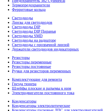
Предохранитель 382 Cylindrical
Термопредохранители
Ферритовые кольца
Светодиоды
Линзы для светодиодов
Светодиоды DIP
Светодиоды DIP Пиранья
Светодиоды SMD
Светодиоды на радиаторе
Светодиоды с прозрачной линзой
Держатели светодиодов индикаторных
Резисторы
Резисторы переменные
Резисторы постоянные
Ручки для резисторов переменных
Комплектующие для ремонта
Гнезда тюнера
Шлейфы плоские и разъемы к ним
Электродвигатели постоянного тока
Конденсаторы
Конденсаторы электролитические
Конденсаторы пусковые ДПС для электродвигателей