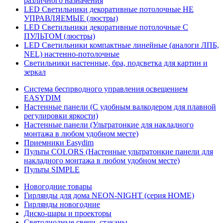
различного назначения
LED Светильники декоративные потолочные НЕ
УПРАВЛЯЕМЫЕ (люстры)
LED Светильники декоративные потолочные С
ПУЛЬТОМ (люстры)
LED Светильники компактные линейные (аналоги ЛПБ,
NEL) настенно-потолочные
Светильники настенные, бра, подсветка для картин и
зеркал
Система беспрводного управления освещением
EASYDIM
Настенные панели (С удобным валкодером для плавной
регулировки яркости)
Настенные панели (Ультратонкие для накладного
монтажа в любом удобном месте)
Приемники Easydim
Пульты COLORS (Настенные ультратонкие панели для
накладного монтажа в любом удобном месте)
Пульты SIMPLE
Новогодние товары
Гирлянды для дома NEON-NIGHT (серия HOME)
Гирлянды новогодние
Диско-шары и проекторы
Светодиодные свечи, стаканы