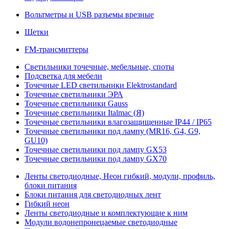
Вольтметры и USB разъемы врезные
Щетки
FM-трансмиттеры
Светильники точечные, мебельные, споты
Подсветка для мебели
Точечные LED светильники Elektrostandard
Точечные светильники ЭРА
Точечные светильники Gauss
Точечные светильники Italmac (Я)
Точечные светильники влагозащищенные IP44 / IP65
Точечные светильники под лампу (MR16, G4, G9,
GU10)
Точечные светильники под лампу GX53
Точечные светильники под лампу GX70
Ленты светодиодные, Неон гибкий, модули, профиль,
блоки питания
Блоки питания для светодиодных лент
Гибкий неон
Ленты светодиодные и комплектующие к ним
Модули водонепронецаемые светодиодные