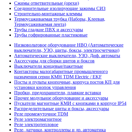
Сжимы ответвительные (орехи)
Соединительные изолирующие зажимы СИЗ
Строительно-монтажные клеммы
Термоусаживаемая трубка (Наборы, Клеевая,
Термоусаживаемая лента)
Трубы гладкие ПВХ и аксессуары
Трубы гофрированные пластиковые
Низковольтовое оборудование НВО (Автоматические
выключатели, УЗО, щиты, боксы, электросчетчики)
Автоматические выключатели, УЗО, Диф. автоматы
Аксессуары для сборки щитов и боксов
Выключатели концевые/пакетные
Контакторы малогабаритные промышленного
назначения серии КМН TDM Electric / EKF
Посты и пульты кнопочные, корпуса постов КП для
установки кнопок управления
Пробки, предохранители, плавкие вставки
Прочее модульное оборудование и аксессуары
Пускатели магнитные КМИ с кнопками в корпусе IP54
Распределительные щиты и боксы, аксессуары
Реле промежуточное TDM
Реле электромагнитное
Реле электротепловое
Реле, датчики, контроллеры и др. автоматика