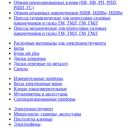
Обжим неизолированных клемм (НК, НВ, РП, РПП,
РШП, ГС)
Обжим штыревых наконечников НШВ, НШВи, НШВи
Прессы гидравлические для опрессовки силовых
наконечников и гильз ТМ, ТМЛ, ГМ, ГМЛ
Прессы механические для опрессовки силовых
наконечников и гильз ТМ, ТМЛ, ГМ, ГМЛ
Расходные материалы для электроинструмента
Биты
Буры sds plus
Диски алмазные
Диски отрезные по металлу
Сверла
Измерительные приборы
Весы электронные мини
Клещи токоизмерительные
Мультиметры и аксессуары
Специализированные приборы
Электроинструмент
Микродрели, граверы, аксессуары
Пистолеты клеевые
Электрофены