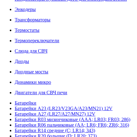
Энкодеры
Трансформаторы
Термостаты
Термопереключатели
Слюда для СВЧ
Диоды
Диодные мосты
Динамики микро
Двигатели для СВЧ печи
Батарейки
Батарейки A23 (LR23/V23GA/A23/MN21) 12V
Батарейки A27 (LR27/A27/MN27) 12V
Батарейки R03 мизинчиковые (AAA; LR03; FR03; 286)
Батарейки R06 пальчиковые (AA; LR6; FR6; ZR6; 316)
Батарейки R14 средние (C; LR14; 343)
Батарейки R20 большие (D; LR20; 373)