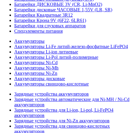
Батарейки ДИСКОВЫЕ 3V (CR, Li-MnO2)
Батарейки дисковые ЧАСОВЫЕ 1,55V (LR, SR)
Батарейки Квадратные 3R12
Батарейки Крона 9V (6F22, 6LR61)
Батарейки для слуховых аппаратов
Спецэлементы питания
Аккумуляторы
Аккумуляторы Li-Fe литий-железо-фосфатные LiFePO4
Аккумуляторы Li-ion литиевые
Аккумуляторы Li-Pol литий-полимерные
Аккумуляторы Ni-Cd
Аккумуляторы Ni-Mh
Аккумуляторы Ni-Zn
Аккумуляторы дисковые
Аккумуляторы свинцово-кислотные
Зарядные устройства аккумуляторов
Зарядные устройства автоматические для Ni-MH / Ni-Cd
аккумуляторов
Зарядные устройства для Li-ion, Li-pol, Li-FePO4
аккумуляторов
Зарядные устройства для Ni-Zn аккумуляторов
Зарядные устройства для свинцово-кислотных
аккумуляторов