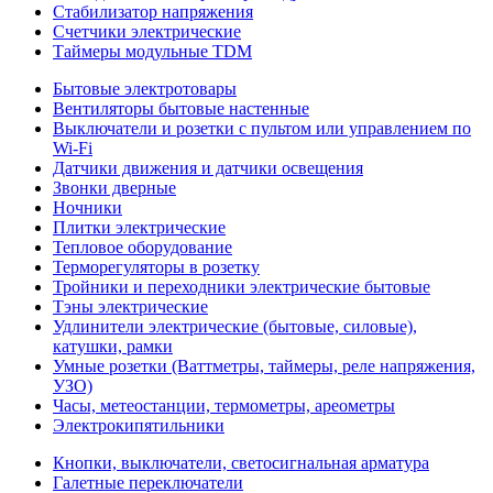
Стабилизатор напряжения
Счетчики электрические
Таймеры модульные TDM
Бытовые электротовары
Вентиляторы бытовые настенные
Выключатели и розетки с пультом или управлением по
Wi-Fi
Датчики движения и датчики освещения
Звонки дверные
Ночники
Плитки электрические
Тепловое оборудование
Терморегуляторы в розетку
Тройники и переходники электрические бытовые
Тэны электрические
Удлинители электрические (бытовые, силовые),
катушки, рамки
Умные розетки (Ваттметры, таймеры, реле напряжения,
УЗО)
Часы, метеостанции, термометры, ареометры
Электрокипятильники
Кнопки, выключатели, светосигнальная арматура
Галетные переключатели