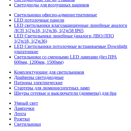
Светодиоды для воздушных шариков
Светильники офисно-административные
LED потолочные панели
LED светильники влагозащищенные линейные аналоги
ЛСП 1(2)х18, 1(2)х36, 1(2)х58 IP65
LED Светильники линейные (аналоги ЛВО/ЛПО
1(2)х18, 1(2)х36)
LED Светильники потолочные встраиваемые Downlight
ультатонкие
Светильники со сменными LED лампами (без ПРА
600мм, 1200мм, 1500мм)
Комплектующие для светильников
Драйверы светодиодные
Патроны электрические
Стартеры для люминисцентных ламп
Шнуры сетевые и выключатели (диммеры) для бра
Умный свет
Лампочки
Лента
Розетки
Светильники