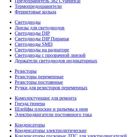
Предохранитель 382 Cylindrical
Термопредохранители
Ферритовые кольца
Светодиоды
Линзы для светодиодов
Светодиоды DIP
Светодиоды DIP Пиранья
Светодиоды SMD
Светодиоды на радиаторе
Светодиоды с прозрачной линзой
Держатели светодиодов индикаторных
Резисторы
Резисторы переменные
Резисторы постоянные
Ручки для резисторов переменных
Комплектующие для ремонта
Гнезда тюнера
Шлейфы плоские и разъемы к ним
Электродвигатели постоянного тока
Конденсаторы
Конденсаторы электролитические
Конденсаторы пусковые ДПС для электродвигателей