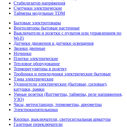
Стабилизатор напряжения
Счетчики электрические
Таймеры модульные TDM
Бытовые электротовары
Вентиляторы бытовые настенные
Выключатели и розетки с пультом или управлением по
Wi-Fi
Датчики движения и датчики освещения
Звонки дверные
Ночники
Плитки электрические
Тепловое оборудование
Терморегуляторы в розетку
Тройники и переходники электрические бытовые
Тэны электрические
Удлинители электрические (бытовые, силовые),
катушки, рамки
Умные розетки (Ваттметры, таймеры, реле напряжения,
УЗО)
Часы, метеостанции, термометры, ареометры
Электрокипятильники
Кнопки, выключатели, светосигнальная арматура
Галетные переключатели