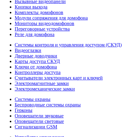
Вызывные видеопанели
Кнопки выхода
Комплекты домофонов
Модули сопряжения для домофона
Мониторы видеодомофонов
Переговорные устройства
Реле для домофона
Системы контроля и управления доступом (СКУД)
Видеоглазки
Дверные доводчики
Карты доступа СКУД
Ключи от домофона
Контроллеры доступа
Считыватели электронных карт и ключей
Электромагнитные замки
Электромеханические замки
Системы охраны
Беспроводные системы охраны
Герконы
Оповещатели звуковые
Оповещатели световые
Сигнализации GSM