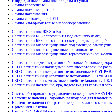
Инфракрасные лампы для обогрева и сушки
Лампы галогенные
Лампы люминесцентные
Лампы накаливания
Лампы светодиодные LED
Лампы Ультафиолетовые энергосберегающие
Светильники для ЖКХ и Бани
Светильники БЕЗ влагозащиты под сменную лампу
Светильники БЕЗ влагозащиты светодиодные ip20, ip40
Светильники влагозащищенные под сменную лампу (тип 
Светильники влагозащищенные светодиодные
Светильники влагозащищенные термостойкие (баня-саун
Светильники административно-бытовые, бытовые декор
LED Cветильники накладные настенно-потолочные разли
LED Светильники декоративные потолочные НЕ УПРА
LED Светильники декоративные потолочные С ПУЛЬТО
LED Светильники компактные линейные (аналоги ЛПБ, 
Светильники настенные, бра, подсветка для картин и зер
Система беспрводного управления освещением EASYDI
Настенные панели (С удобным валкодером для плавной р
Настенные панели (Ультратонкие для накладного монтаж
Приемники Easydim
Пульты COLORS (Настенные ультратонкие панели для на