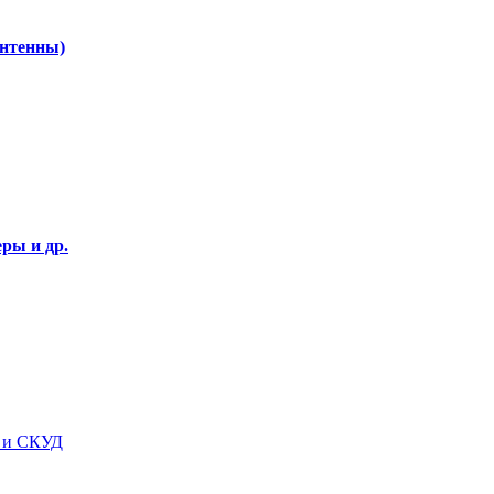
Антенны)
ры и др.
я и СКУД