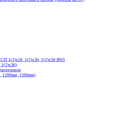
 1(2)х18, 1(2)х36, 1(2)х58 IP65
1(2)х36)
льтатонкие
 1200мм, 1500мм)