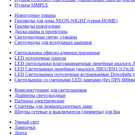
Пульты SIMPLE
Новогодние товары
Гирлянды для дома NEON-NIGHT (серия HOME)
Гирлянды новогодние
Диско-шары и проекторы
Светодиодные свечи, стаканы
Светодиоды для воздушных шариков
Светильники офисно-административные
LED потолочные панели
LED светильники влагозащищенные линейные аналоги ЛСП
LED Светильники линейные (аналоги ЛВО/ЛПО 1(2)х18, 
LED Светильники потолочные встраиваемые Downlight у
Светильники со сменными LED лампами (без ПРА 600мм,
Комплектующие для светильников
Драйверы светодиодные
Патроны электрические
Стартеры для люминисцентных ламп
Шнуры сетевые и выключатели (диммеры) для бра
Умный свет
Лампочки
Лента