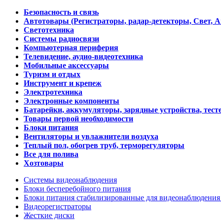
Безопасность и связь
Автотовары (Регистраторы, радар-детекторы, Свет, 
Светотехника
Системы радиосвязи
Компьютерная периферия
Телевидение, аудио-видеотехника
Мобильные аксессуары
Туризм и отдых
Инструмент и крепеж
Электротехника
Электронные компоненты
Батарейки, аккумуляторы, зарядные устройства, тесте
Товары первой необходимости
Блоки питания
Вентиляторы и увлажнители воздуха
Теплый пол, обогрев труб, терморегуляторы
Все для полива
Хозтовары
Системы видеонаблюдения
Блоки бесперебойного питания
Блоки питания стабилизированные для видеонаблюдени
Видеорегистраторы
Жесткие диски