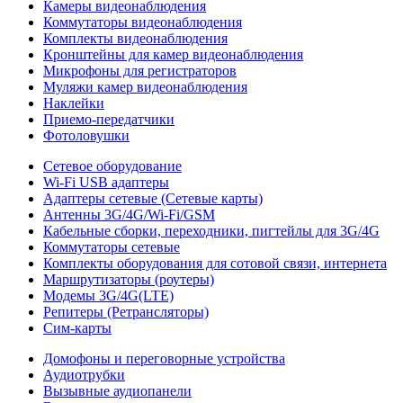
Камеры видеонаблюдения
Коммутаторы видеонаблюдения
Комплекты видеонаблюдения
Кронштейны для камер видеонаблюдения
Микрофоны для регистраторов
Муляжи камер видеонаблюдения
Наклейки
Приемо-передатчики
Фотоловушки
Сетевое оборудование
Wi-Fi USB адаптеры
Адаптеры сетевые (Сетевые карты)
Антенны 3G/4G/Wi-Fi/GSM
Кабельные сборки, переходники, пигтейлы для 3G/4G
Коммутаторы сетевые
Комплекты оборудования для сотовой связи, интернета
Маршрутизаторы (роутеры)
Модемы 3G/4G(LTE)
Репитеры (Ретрансляторы)
Сим-карты
Домофоны и переговорные устройства
Аудиотрубки
Вызывные аудиопанели