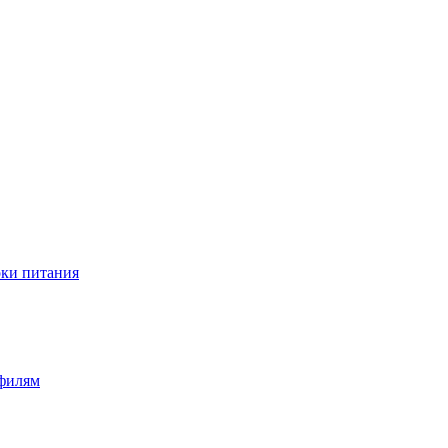
оки питания
офилям