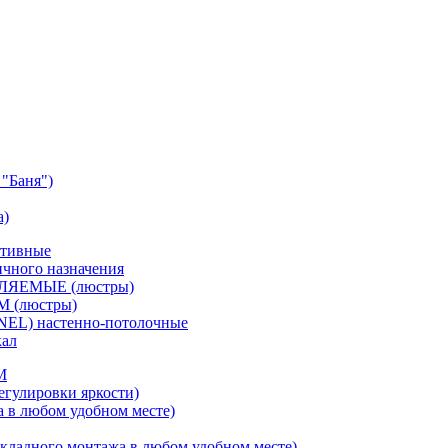
"Баня")
а)
ативные
чного назначения
ВЛЯЕМЫЕ (люстры)
М (люстры)
NEL) настенно-потолочные
кал
M
егулировки яркости)
а в любом удобном месте)
кладного монтажа в любом удобном месте)