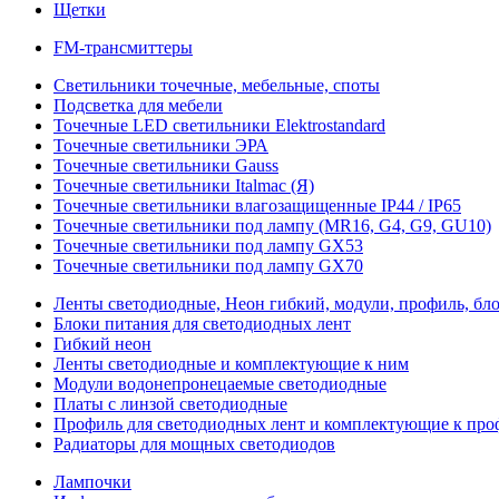
Щетки
FM-трансмиттеры
Светильники точечные, мебельные, споты
Подсветка для мебели
Точечные LED светильники Elektrostandard
Точечные светильники ЭРА
Точечные светильники Gauss
Точечные светильники Italmac (Я)
Точечные светильники влагозащищенные IP44 / IP65
Точечные светильники под лампу (MR16, G4, G9, GU10)
Точечные светильники под лампу GX53
Точечные светильники под лампу GX70
Ленты светодиодные, Неон гибкий, модули, профиль, бл
Блоки питания для светодиодных лент
Гибкий неон
Ленты светодиодные и комплектующие к ним
Модули водонепронецаемые светодиодные
Платы с линзой светодиодные
Профиль для светодиодных лент и комплектующие к пр
Радиаторы для мощных светодиодов
Лампочки