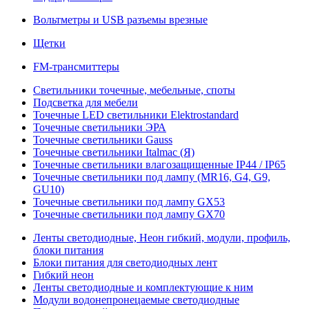
Вольтметры и USB разъемы врезные
Щетки
FM-трансмиттеры
Светильники точечные, мебельные, споты
Подсветка для мебели
Точечные LED светильники Elektrostandard
Точечные светильники ЭРА
Точечные светильники Gauss
Точечные светильники Italmac (Я)
Точечные светильники влагозащищенные IP44 / IP65
Точечные светильники под лампу (MR16, G4, G9,
GU10)
Точечные светильники под лампу GX53
Точечные светильники под лампу GX70
Ленты светодиодные, Неон гибкий, модули, профиль,
блоки питания
Блоки питания для светодиодных лент
Гибкий неон
Ленты светодиодные и комплектующие к ним
Модули водонепронецаемые светодиодные