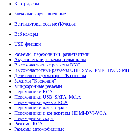
Картридеры
Звуковые карты внешние
Вентиляторы осевые (Кулеры)
Веб камеры
USB флешки
Разъемы, переходники, разветвители
Акустические разъемы, терминалы
Высокочастотные разъемы BNC
Высокочастотные разъемы UHF, SMA, FME, TNC, SMB
Делители и сумматоры ТВ сигнала
Зажимы "Крокодил"
Микрофонные разъемы
Переходники RCA
Переходники USB, SATA, Molex
Переходники джек х RCA
Переходники джек х джек
Переходники и конвертеры HDMI-DVI-VGA
Переходники скарт
Разъемы RCA
Разъемы автомобильные