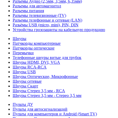
Разъемы Аудио (2,5мм, 3,5мм, 6,35мм)
Разъемы для автомагнитол
Разъемы питания
Разъемы телевизионные (TV)
Разъемы телефонные и сетевые (LAN)
Разьёмы USB (micro, mini), PIN, DIN
Устройства грозозащиты на кабельную продукцию
Шнуры
Патчкорды компьютерные
Патчкорды оптические
Перемычки
Телефонные шнуры витые для трубок
Шнуры HDMI, DVI, VGA
Шнуры RCA-RCA
Шнуры USB
Шнуры Оптические, Микрофонные
Шнуры сетевые
Шнуры Скарт
Шнуры Стерео 3,5 мм - RCA
Шнуры Стерео 3,5 мм - Стерео 3,5 мм
Пульты ДУ
Пульты для автосигнализаций
Пульты для компьютеров и Android (Smart TV)