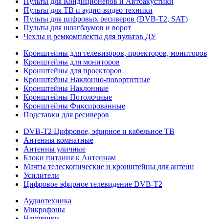
Пульты для Кондиционеров и Автоакустики
Пульты для ТВ и аудио-видео техники
Пульты для цифровых ресиверов (DVB-T2, SAT)
Пульты для шлагбаумов и ворот
Чехлы и ремкомплекты для пультов ДУ
Кронштейны для телевизоров, проекторов, мониторов
Кронштейны для мониторов
Кронштейны для проекторов
Кронштейны Наклонно-повортотные
Кронштейны Наклонные
Кронштейны Потолочные
Кронштейны Фиксированные
Подставки для ресиверов
DVB-T2 Цифровое, эфирное и кабельное ТВ
Антенны комнатные
Антенны уличные
Блоки питания к Антеннам
Мачты телескопические и кронштейны для антенн
Усилители
Цифровое эфирное телевидение DVB-Т2
Аудиотехника
Микрофоны
Наушники