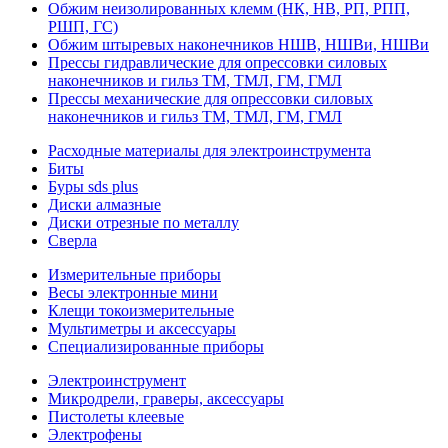
Обжим неизолированных клемм (НК, НВ, РП, РПП,
РШП, ГС)
Обжим штыревых наконечников НШВ, НШВи, НШВи
Прессы гидравлические для опрессовки силовых
наконечников и гильз ТМ, ТМЛ, ГМ, ГМЛ
Прессы механические для опрессовки силовых
наконечников и гильз ТМ, ТМЛ, ГМ, ГМЛ
Расходные материалы для электроинструмента
Биты
Буры sds plus
Диски алмазные
Диски отрезные по металлу
Сверла
Измерительные приборы
Весы электронные мини
Клещи токоизмерительные
Мультиметры и аксессуары
Специализированные приборы
Электроинструмент
Микродрели, граверы, аксессуары
Пистолеты клеевые
Электрофены