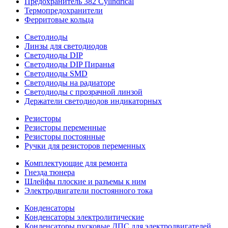
Предохранитель 382 Cylindrical
Термопредохранители
Ферритовые кольца
Светодиоды
Линзы для светодиодов
Светодиоды DIP
Светодиоды DIP Пиранья
Светодиоды SMD
Светодиоды на радиаторе
Светодиоды с прозрачной линзой
Держатели светодиодов индикаторных
Резисторы
Резисторы переменные
Резисторы постоянные
Ручки для резисторов переменных
Комплектующие для ремонта
Гнезда тюнера
Шлейфы плоские и разъемы к ним
Электродвигатели постоянного тока
Конденсаторы
Конденсаторы электролитические
Конденсаторы пусковые ДПС для электродвигателей