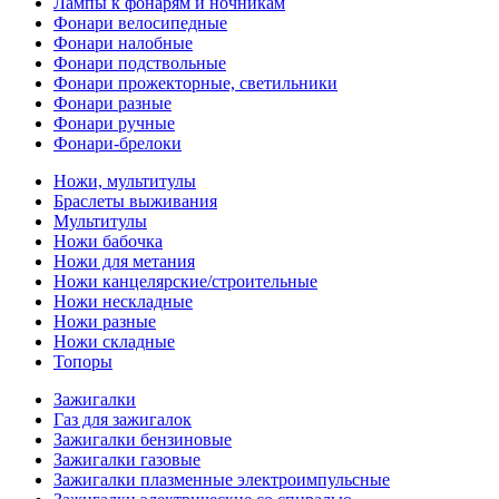
Лампы к фонарям и ночникам
Фонари велосипедные
Фонари налобные
Фонари подствольные
Фонари прожекторные, светильники
Фонари разные
Фонари ручные
Фонари-брелоки
Ножи, мультитулы
Браслеты выживания
Мультитулы
Ножи бабочка
Ножи для метания
Ножи канцелярские/строительные
Ножи нескладные
Ножи разные
Ножи складные
Топоры
Зажигалки
Газ для зажигалок
Зажигалки бензиновые
Зажигалки газовые
Зажигалки плазменные электроимпульсные