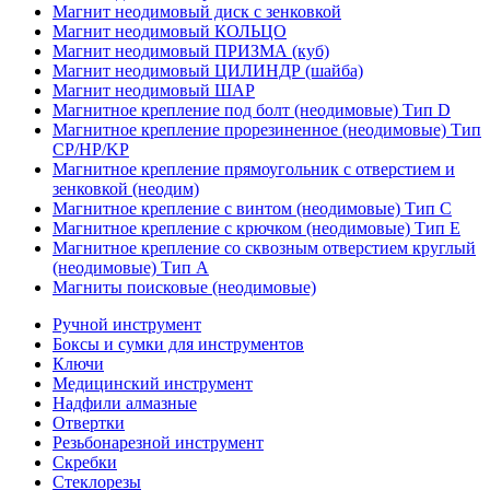
Магнит неодимовый диск с зенковкой
Магнит неодимовый КОЛЬЦО
Магнит неодимовый ПРИЗМА (куб)
Магнит неодимовый ЦИЛИНДР (шайба)
Магнит неодимовый ШАР
Магнитное крепление под болт (неодимовые) Тип D
Магнитное крепление прорезиненное (неодимовые) Тип
CP/HP/KP
Магнитное крепление прямоугольник с отверстием и
зенковкой (неодим)
Магнитное крепление с винтом (неодимовые) Тип С
Магнитное крепление с крючком (неодимовые) Тип Е
Магнитное крепление со сквозным отверстием круглый
(неодимовые) Тип А
Магниты поисковые (неодимовые)
Ручной инструмент
Боксы и сумки для инструментов
Ключи
Медицинский инструмент
Надфили алмазные
Отвертки
Резьбонарезной инструмент
Скребки
Стеклорезы