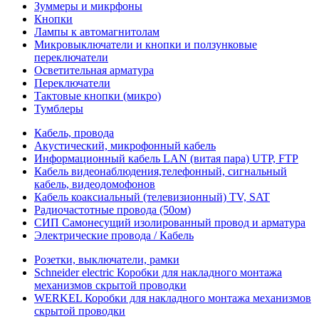
Зуммеры и микрфоны
Кнопки
Лампы к автомагнитолам
Микровыключатели и кнопки и ползунковые
переключатели
Осветительная арматура
Переключатели
Тактовые кнопки (микро)
Тумблеры
Кабель, провода
Акустический, микрофонный кабель
Информационный кабель LAN (витая пара) UTP, FTP
Кабель видеонаблюдения,телефонный, сигнальный
кабель, видеодомофонов
Кабель коаксиальный (телевизионный) TV, SAT
Радиочастотные провода (50ом)
СИП Самонесущий изолированный провод и арматура
Электрические провода / Кабель
Розетки, выключатели, рамки
Schneider electric Коробки для накладного монтажа
механизмов скрытой проводки
WERKEL Коробки для накладного монтажа механизмов
скрытой проводки