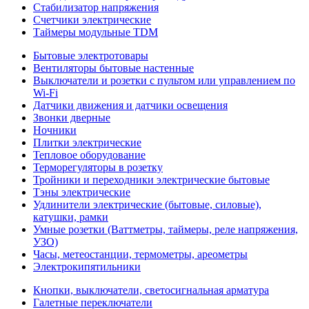
Стабилизатор напряжения
Счетчики электрические
Таймеры модульные TDM
Бытовые электротовары
Вентиляторы бытовые настенные
Выключатели и розетки с пультом или управлением по
Wi-Fi
Датчики движения и датчики освещения
Звонки дверные
Ночники
Плитки электрические
Тепловое оборудование
Терморегуляторы в розетку
Тройники и переходники электрические бытовые
Тэны электрические
Удлинители электрические (бытовые, силовые),
катушки, рамки
Умные розетки (Ваттметры, таймеры, реле напряжения,
УЗО)
Часы, метеостанции, термометры, ареометры
Электрокипятильники
Кнопки, выключатели, светосигнальная арматура
Галетные переключатели