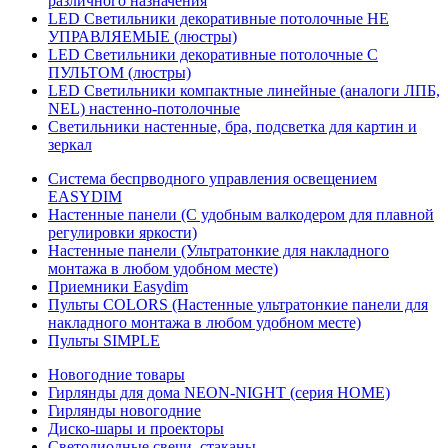
различного назначения
LED Светильники декоративные потолочные НЕ
УПРАВЛЯЕМЫЕ (люстры)
LED Светильники декоративные потолочные С
ПУЛЬТОМ (люстры)
LED Светильники компактные линейные (аналоги ЛПБ,
NEL) настенно-потолочные
Светильники настенные, бра, подсветка для картин и
зеркал
Система беспрводного управления освещением
EASYDIM
Настенные панели (С удобным валкодером для плавной
регулировки яркости)
Настенные панели (Ультратонкие для накладного
монтажа в любом удобном месте)
Приемники Easydim
Пульты COLORS (Настенные ультратонкие панели для
накладного монтажа в любом удобном месте)
Пульты SIMPLE
Новогодние товары
Гирлянды для дома NEON-NIGHT (серия HOME)
Гирлянды новогодние
Диско-шары и проекторы
Светодиодные свечи, стаканы