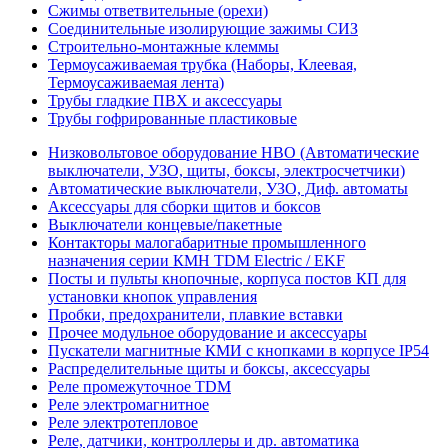
Сжимы ответвительные (орехи)
Соединительные изолирующие зажимы СИЗ
Строительно-монтажные клеммы
Термоусаживаемая трубка (Наборы, Клеевая,
Термоусаживаемая лента)
Трубы гладкие ПВХ и аксессуары
Трубы гофрированные пластиковые
Низковольтовое оборудование НВО (Автоматические
выключатели, УЗО, щиты, боксы, электросчетчики)
Автоматические выключатели, УЗО, Диф. автоматы
Аксессуары для сборки щитов и боксов
Выключатели концевые/пакетные
Контакторы малогабаритные промышленного
назначения серии КМН TDM Electric / EKF
Посты и пульты кнопочные, корпуса постов КП для
установки кнопок управления
Пробки, предохранители, плавкие вставки
Прочее модульное оборудование и аксессуары
Пускатели магнитные КМИ с кнопками в корпусе IP54
Распределительные щиты и боксы, аксессуары
Реле промежуточное TDM
Реле электромагнитное
Реле электротепловое
Реле, датчики, контроллеры и др. автоматика