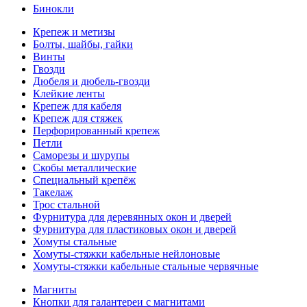
Бинокли
Крепеж и метизы
Болты, шайбы, гайки
Винты
Гвозди
Дюбеля и дюбель-гвозди
Клейкие ленты
Крепеж для кабеля
Крепеж для стяжек
Перфорированный крепеж
Петли
Саморезы и шурупы
Скобы металлические
Специальный крепёж
Такелаж
Трос стальной
Фурнитура для деревянных окон и дверей
Фурнитура для пластиковых окон и дверей
Хомуты стальные
Хомуты-стяжки кабельные нейлоновые
Хомуты-стяжки кабельные стальные червячные
Магниты
Кнопки для галантереи с магнитами