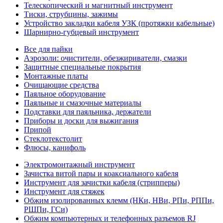
Телескопический и магнитный инструмент
Тиски, струбцины, зажимы
Устройство закладки кабеля УЗК (протяжки кабельные)
Шарнирно-губцевый инструмент
Все для пайки
Аэрозоли: очистители, обезжириватели, смазки
Защитные специальные покрытия
Монтажные платы
Очищающие средства
Паяльное оборудование
Паяльные и смазочные материалы
Подставки для паяльника, держатели
Приборы и доски для выжигания
Припой
Стеклотекстолит
Флюсы, канифоль
Электромонтажный инструмент
Зачистка витой пары и коаксиального кабеля
Инструмент для зачистки кабеля (стрипперы)
Инструмент для стяжек
Обжим изолированных клемм (НКи, НВи, РПи, РППи,
РШПи, ГСи)
Обжим компьютерных и телефонных разъемов RJ