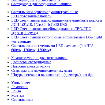
Светодиоды для воздушных шариков
Светильники офисно-административные
LED потолочные панели
LED светильники влагозащищенные линейные аналоги
ЛСП 1(2)х18, 1(2)х36, 1(2)х58 IP65
LED Светильники линейные (аналоги ЛВО/ЛПО
1(2)х18, 1(2)х36)
LED Светильники потолочные встраиваемые Downlight
ультатонкие
Светильники со сменными LED лампами (без ПРА
600мм, 1200мм, 1500мм)
Комплектующие для светильников
Драйверы светодиодные
Патроны электрические
Стартеры для люминисцентных ламп
Шнуры сетевые и выключатели (диммеры) для бра
Умный свет
Лампочки
Лента
Розетки
Светильники