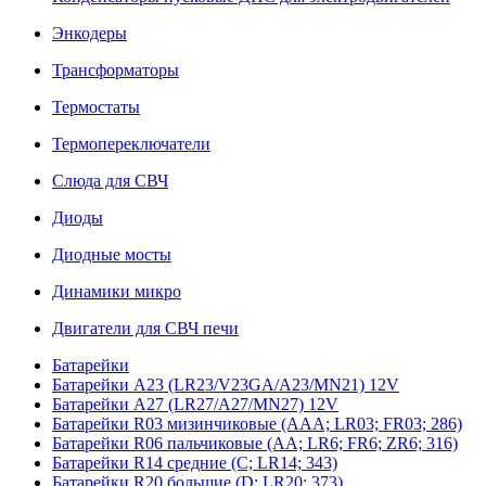
Энкодеры
Трансформаторы
Термостаты
Термопереключатели
Слюда для СВЧ
Диоды
Диодные мосты
Динамики микро
Двигатели для СВЧ печи
Батарейки
Батарейки A23 (LR23/V23GA/A23/MN21) 12V
Батарейки A27 (LR27/A27/MN27) 12V
Батарейки R03 мизинчиковые (AAA; LR03; FR03; 286)
Батарейки R06 пальчиковые (AA; LR6; FR6; ZR6; 316)
Батарейки R14 средние (C; LR14; 343)
Батарейки R20 большие (D; LR20; 373)