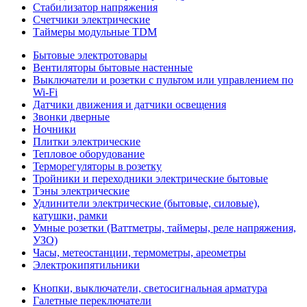
Стабилизатор напряжения
Счетчики электрические
Таймеры модульные TDM
Бытовые электротовары
Вентиляторы бытовые настенные
Выключатели и розетки с пультом или управлением по
Wi-Fi
Датчики движения и датчики освещения
Звонки дверные
Ночники
Плитки электрические
Тепловое оборудование
Терморегуляторы в розетку
Тройники и переходники электрические бытовые
Тэны электрические
Удлинители электрические (бытовые, силовые),
катушки, рамки
Умные розетки (Ваттметры, таймеры, реле напряжения,
УЗО)
Часы, метеостанции, термометры, ареометры
Электрокипятильники
Кнопки, выключатели, светосигнальная арматура
Галетные переключатели