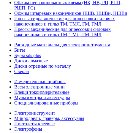
Обжим неизолированных клемм (НК, НВ, РП, РПП,
РШП, ГС)
Обжим штыревых наконечников НШВ, НШВи, НШВи
Прессы гидравлические для опрессовки силовых
наконечников и гильз ТМ, ТМЛ, ГМ, ГМЛ
Прессы механические для опрессовки силовых
наконечников и гильз ТМ, ТМЛ, ГМ, ГМЛ
Расходные материалы для электроинструмента
Биты
Буры sds plus
Диски алмазные
Диски отрезные по металлу
Сверла
Измерительные приборы
Весы электронные мини
Клещи токоизмерительные
Мультиметры и аксессуары
Специализированные приборы
Электроинструмент
Микродрели, граверы, аксессуары
Пистолеты клеевые
Электрофены