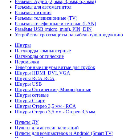
Разъемы Аудио (2,5мм, 3,5мм, 6,35мм)
Разъемы для автомагнитол
Разъемы питания
Разъемы телевизионные (TV)
Разъемы телефонные и сетевые (LAN)
Разьёмы USB (micro, mini), PIN, DIN
Устройства грозозащиты на кабельную продукцию
Шнуры
Патчкорды компьютерные
Патчкорды оптические
Перемычки
Телефонные шнуры витые для трубок
Шнуры HDMI, DVI, VGA
Шнуры RCA-RCA
Шнуры USB
Шнуры Оптические, Микрофонные
Шнуры сетевые
Шнуры Скарт
Шнуры Стерео 3,5 мм - RCA
Шнуры Стерео 3,5 мм - Стерео 3,5 мм
Пульты ДУ
Пульты для автосигнализаций
Пульты для компьютеров и Android (Smart TV)