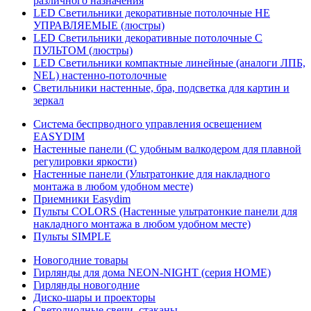
различного назначения
LED Светильники декоративные потолочные НЕ
УПРАВЛЯЕМЫЕ (люстры)
LED Светильники декоративные потолочные С
ПУЛЬТОМ (люстры)
LED Светильники компактные линейные (аналоги ЛПБ,
NEL) настенно-потолочные
Светильники настенные, бра, подсветка для картин и
зеркал
Система беспрводного управления освещением
EASYDIM
Настенные панели (С удобным валкодером для плавной
регулировки яркости)
Настенные панели (Ультратонкие для накладного
монтажа в любом удобном месте)
Приемники Easydim
Пульты COLORS (Настенные ультратонкие панели для
накладного монтажа в любом удобном месте)
Пульты SIMPLE
Новогодние товары
Гирлянды для дома NEON-NIGHT (серия HOME)
Гирлянды новогодние
Диско-шары и проекторы
Светодиодные свечи, стаканы