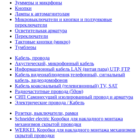
Зуммеры и микрфоны
Кнопки
Лампы к автомагнитолам
Микровыключатели и кнопки и ползунковые
переключатели
Осветительная арматура
Переключатели
Тактовые кнопки (микро)
Тумблеры
Кабель, провода
Акустический, микрофонный кабель
Информационный кабель LAN (витая пара) UTP, FTP
Кабель видеонаблюдения,телефонный, сигнальный
кабель, видеодомофонов
Кабель коаксиальный (телевизионный) TV, SAT
Радиочастотные провода (50ом)
СИП Самонесущий изолированный провод и арматура
Электрические провода / Кабель
Розетки, выключатели, рамки
Schneider electric Коробки для накладного монтажа
механизмов скрытой проводки
WERKEL Коробки для накладного монтажа механизмов
скрытой проводки