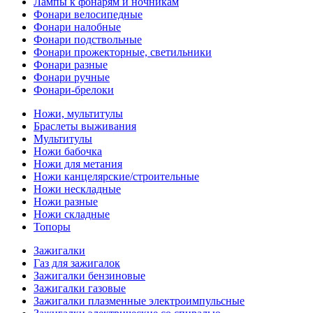
Лампы к фонарям и ночникам
Фонари велосипедные
Фонари налобные
Фонари подствольные
Фонари прожекторные, светильники
Фонари разные
Фонари ручные
Фонари-брелоки
Ножи, мультитулы
Браслеты выживания
Мультитулы
Ножи бабочка
Ножи для метания
Ножи канцелярские/строительные
Ножи нескладные
Ножи разные
Ножи складные
Топоры
Зажигалки
Газ для зажигалок
Зажигалки бензиновые
Зажигалки газовые
Зажигалки плазменные электроимпульсные