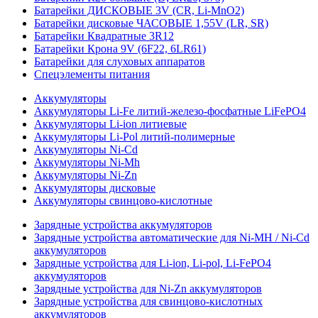
Батарейки ДИСКОВЫЕ 3V (CR, Li-MnO2)
Батарейки дисковые ЧАСОВЫЕ 1,55V (LR, SR)
Батарейки Квадратные 3R12
Батарейки Крона 9V (6F22, 6LR61)
Батарейки для слуховых аппаратов
Спецэлементы питания
Аккумуляторы
Аккумуляторы Li-Fe литий-железо-фосфатные LiFePO4
Аккумуляторы Li-ion литиевые
Аккумуляторы Li-Pol литий-полимерные
Аккумуляторы Ni-Cd
Аккумуляторы Ni-Mh
Аккумуляторы Ni-Zn
Аккумуляторы дисковые
Аккумуляторы свинцово-кислотные
Зарядные устройства аккумуляторов
Зарядные устройства автоматические для Ni-MH / Ni-Cd
аккумуляторов
Зарядные устройства для Li-ion, Li-pol, Li-FePO4
аккумуляторов
Зарядные устройства для Ni-Zn аккумуляторов
Зарядные устройства для свинцово-кислотных
аккумуляторов