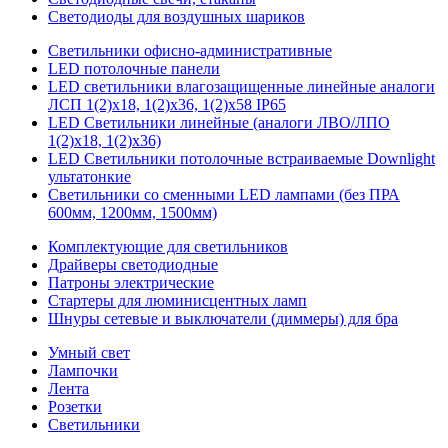
Светодиоды для воздушных шариков
Светильники офисно-административные
LED потолочные панели
LED светильники влагозащищенные линейные аналоги
ЛСП 1(2)х18, 1(2)х36, 1(2)х58 IP65
LED Светильники линейные (аналоги ЛВО/ЛПО
1(2)х18, 1(2)х36)
LED Светильники потолочные встраиваемые Downlight
ультатонкие
Светильники со сменными LED лампами (без ПРА
600мм, 1200мм, 1500мм)
Комплектующие для светильников
Драйверы светодиодные
Патроны электрические
Стартеры для люминисцентных ламп
Шнуры сетевые и выключатели (диммеры) для бра
Умный свет
Лампочки
Лента
Розетки
Светильники