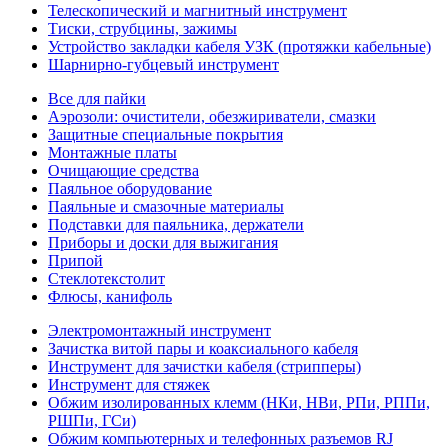
Телескопический и магнитный инструмент
Тиски, струбцины, зажимы
Устройство закладки кабеля УЗК (протяжки кабельные)
Шарнирно-губцевый инструмент
Все для пайки
Аэрозоли: очистители, обезжириватели, смазки
Защитные специальные покрытия
Монтажные платы
Очищающие средства
Паяльное оборудование
Паяльные и смазочные материалы
Подставки для паяльника, держатели
Приборы и доски для выжигания
Припой
Стеклотекстолит
Флюсы, канифоль
Электромонтажный инструмент
Зачистка витой пары и коаксиального кабеля
Инструмент для зачистки кабеля (стрипперы)
Инструмент для стяжек
Обжим изолированных клемм (НКи, НВи, РПи, РППи,
РШПи, ГСи)
Обжим компьютерных и телефонных разъемов RJ