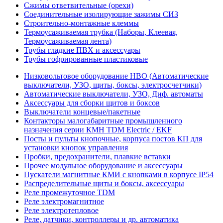
Сжимы ответвительные (орехи)
Соединительные изолирующие зажимы СИЗ
Строительно-монтажные клеммы
Термоусаживаемая трубка (Наборы, Клеевая,
Термоусаживаемая лента)
Трубы гладкие ПВХ и аксессуары
Трубы гофрированные пластиковые
Низковольтовое оборудование НВО (Автоматические
выключатели, УЗО, щиты, боксы, электросчетчики)
Автоматические выключатели, УЗО, Диф. автоматы
Аксессуары для сборки щитов и боксов
Выключатели концевые/пакетные
Контакторы малогабаритные промышленного
назначения серии КМН TDM Electric / EKF
Посты и пульты кнопочные, корпуса постов КП для
установки кнопок управления
Пробки, предохранители, плавкие вставки
Прочее модульное оборудование и аксессуары
Пускатели магнитные КМИ с кнопками в корпусе IP54
Распределительные щиты и боксы, аксессуары
Реле промежуточное TDM
Реле электромагнитное
Реле электротепловое
Реле, датчики, контроллеры и др. автоматика