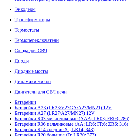
Энкодеры
Трансформаторы
Термостаты
Термопереключатели
Слюда для СВЧ
Диоды
Диодные мосты
Динамики микро
Двигатели для СВЧ печи
Батарейки
Батарейки A23 (LR23/V23GA/A23/MN21) 12V
Батарейки A27 (LR27/A27/MN27) 12V
Батарейки R03 мизинчиковые (AAA; LR03; FR03; 286)
Батарейки R06 пальчиковые (AA; LR6; FR6; ZR6; 316)
Батарейки R14 средние (C; LR14; 343)
Батарейки R20 большие (D; LR20; 373)