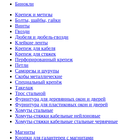
Бинокли
Крепеж и метизы
Болты, шайбы, гайки
Винты
Гвозди
Дюбеля и дюбель-гвозди
Клейкие ленты
Крепеж для кабеля
Крепеж для стяжек
Перфорированный крепеж
Петли
Саморезы и шурупы
Скобы металлические
Специальный крепёж
Такелаж
Трос стальной
Фурнитура для деревянных окон и дверей
Фурнитура для пластиковых окон и дверей
Хомуты стальные
Хомуты-стяжки кабельные нейлоновые
Хомуты-стяжки кабельные стальные червячные
Магниты
Кнопки для галантереи с магнитами