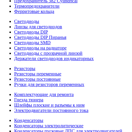
Предохранитель 382 Cylindrical
Термопредохранители
Ферритовые кольца
Светодиоды
Линзы для светодиодов
Светодиоды DIP
Светодиоды DIP Пиранья
Светодиоды SMD
Светодиоды на радиаторе
Светодиоды с прозрачной линзой
Держатели светодиодов индикаторных
Резисторы
Резисторы переменные
Резисторы постоянные
Ручки для резисторов переменных
Комплектующие для ремонта
Гнезда тюнера
Шлейфы плоские и разъемы к ним
Электродвигатели постоянного тока
Конденсаторы
Конденсаторы электролитические
Конденсаторы пусковые ДПС для электродвигателей