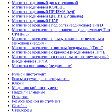
Магнит неодимовый диск с зенковкой
Магнит неодимовый КОЛЬЦО
Магнит неодимовый ПРИЗМА (куб)
Магнит неодимовый ЦИЛИНДР (шайба)
Магнит неодимовый ШАР
Магнитное крепление под болт (неодимовые) Тип D
Магнитное крепление прорезиненное (неодимовые) Тип
CP/HP/KP
Магнитное крепление прямоугольник с отверстием и
зенковкой (неодим)
Магнитное крепление с винтом (неодимовые) Тип С
Магнитное крепление с крючком (неодимовые) Тип Е
Магнитное крепление со сквозным отверстием круглый
(неодимовые) Тип А
Магниты поисковые (неодимовые)
Ручной инструмент
Боксы и сумки для инструментов
Ключи
Медицинский инструмент
Надфили алмазные
Отвертки
Резьбонарезной инструмент
Скребки
Стеклорезы