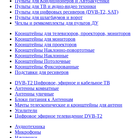
Пульты для Кондиционеров и Автоакустики
Пульты для ТВ и аудио-видео техники
Пульты для цифровых ресиверов (DVB-T2, SAT)
Пульты для шлагбаумов и ворот
Чехлы и ремкомплекты для пультов ДУ
Кронштейны для телевизоров, проекторов, мониторов
Кронштейны для мониторов
Кронштейны для проекторов
Кронштейны Наклонно-повортотные
Кронштейны Наклонные
Кронштейны Потолочные
Кронштейны Фиксированные
Подставки для ресиверов
DVB-T2 Цифровое, эфирное и кабельное ТВ
Антенны комнатные
Антенны уличные
Блоки питания к Антеннам
Мачты телескопические и кронштейны для антенн
Усилители
Цифровое эфирное телевидение DVB-Т2
Аудиотехника
Микрофоны
Наушники