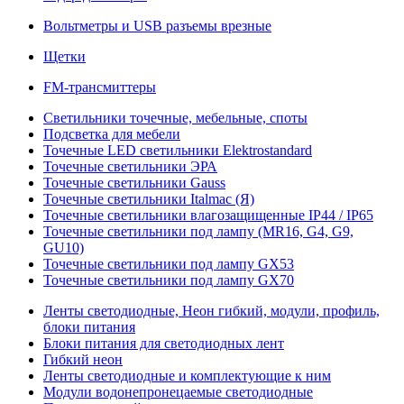
Вольтметры и USB разъемы врезные
Щетки
FM-трансмиттеры
Светильники точечные, мебельные, споты
Подсветка для мебели
Точечные LED светильники Elektrostandard
Точечные светильники ЭРА
Точечные светильники Gauss
Точечные светильники Italmac (Я)
Точечные светильники влагозащищенные IP44 / IP65
Точечные светильники под лампу (MR16, G4, G9,
GU10)
Точечные светильники под лампу GX53
Точечные светильники под лампу GX70
Ленты светодиодные, Неон гибкий, модули, профиль,
блоки питания
Блоки питания для светодиодных лент
Гибкий неон
Ленты светодиодные и комплектующие к ним
Модули водонепронецаемые светодиодные