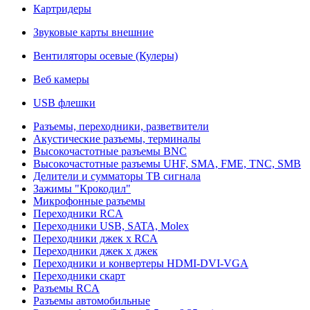
Картридеры
Звуковые карты внешние
Вентиляторы осевые (Кулеры)
Веб камеры
USB флешки
Разъемы, переходники, разветвители
Акустические разъемы, терминалы
Высокочастотные разъемы BNC
Высокочастотные разъемы UHF, SMA, FME, TNC, SMB
Делители и сумматоры ТВ сигнала
Зажимы "Крокодил"
Микрофонные разъемы
Переходники RCA
Переходники USB, SATA, Molex
Переходники джек х RCA
Переходники джек х джек
Переходники и конвертеры HDMI-DVI-VGA
Переходники скарт
Разъемы RCA
Разъемы автомобильные