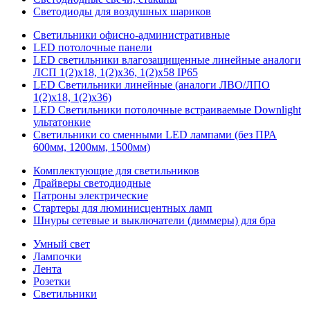
Светодиоды для воздушных шариков
Светильники офисно-административные
LED потолочные панели
LED светильники влагозащищенные линейные аналоги
ЛСП 1(2)х18, 1(2)х36, 1(2)х58 IP65
LED Светильники линейные (аналоги ЛВО/ЛПО
1(2)х18, 1(2)х36)
LED Светильники потолочные встраиваемые Downlight
ультатонкие
Светильники со сменными LED лампами (без ПРА
600мм, 1200мм, 1500мм)
Комплектующие для светильников
Драйверы светодиодные
Патроны электрические
Стартеры для люминисцентных ламп
Шнуры сетевые и выключатели (диммеры) для бра
Умный свет
Лампочки
Лента
Розетки
Светильники