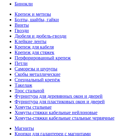
Бинокли
Крепеж и метизы
Болты, шайбы, гайки
Винты
Гвозди
Дюбеля и дюбель-гвозди
Клейкие ленты
Крепеж для кабеля
Крепеж для стяжек
Перфорированный крепеж
Петли
Саморезы и шурупы
Скобы металлические
Специальный крепёж
Такелаж
Трос стальной
Фурнитура для деревянных окон и дверей
Фурнитура для пластиковых окон и дверей
Хомуты стальные
Хомуты-стяжки кабельные нейлоновые
Хомуты-стяжки кабельные стальные червячные
Магниты
Кнопки для галантереи с магнитами