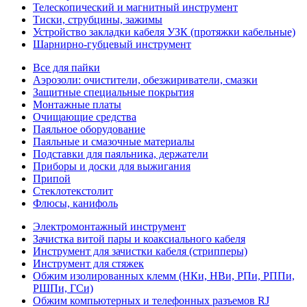
Телескопический и магнитный инструмент
Тиски, струбцины, зажимы
Устройство закладки кабеля УЗК (протяжки кабельные)
Шарнирно-губцевый инструмент
Все для пайки
Аэрозоли: очистители, обезжириватели, смазки
Защитные специальные покрытия
Монтажные платы
Очищающие средства
Паяльное оборудование
Паяльные и смазочные материалы
Подставки для паяльника, держатели
Приборы и доски для выжигания
Припой
Стеклотекстолит
Флюсы, канифоль
Электромонтажный инструмент
Зачистка витой пары и коаксиального кабеля
Инструмент для зачистки кабеля (стрипперы)
Инструмент для стяжек
Обжим изолированных клемм (НКи, НВи, РПи, РППи,
РШПи, ГСи)
Обжим компьютерных и телефонных разъемов RJ