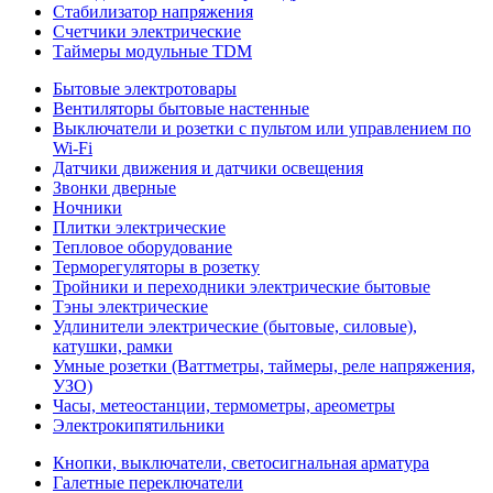
Стабилизатор напряжения
Счетчики электрические
Таймеры модульные TDM
Бытовые электротовары
Вентиляторы бытовые настенные
Выключатели и розетки с пультом или управлением по
Wi-Fi
Датчики движения и датчики освещения
Звонки дверные
Ночники
Плитки электрические
Тепловое оборудование
Терморегуляторы в розетку
Тройники и переходники электрические бытовые
Тэны электрические
Удлинители электрические (бытовые, силовые),
катушки, рамки
Умные розетки (Ваттметры, таймеры, реле напряжения,
УЗО)
Часы, метеостанции, термометры, ареометры
Электрокипятильники
Кнопки, выключатели, светосигнальная арматура
Галетные переключатели