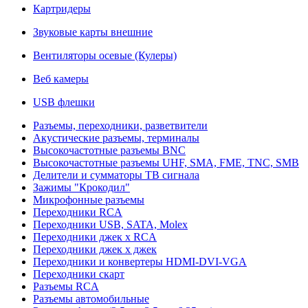
Картридеры
Звуковые карты внешние
Вентиляторы осевые (Кулеры)
Веб камеры
USB флешки
Разъемы, переходники, разветвители
Акустические разъемы, терминалы
Высокочастотные разъемы BNC
Высокочастотные разъемы UHF, SMA, FME, TNC, SMB
Делители и сумматоры ТВ сигнала
Зажимы "Крокодил"
Микрофонные разъемы
Переходники RCA
Переходники USB, SATA, Molex
Переходники джек х RCA
Переходники джек х джек
Переходники и конвертеры HDMI-DVI-VGA
Переходники скарт
Разъемы RCA
Разъемы автомобильные