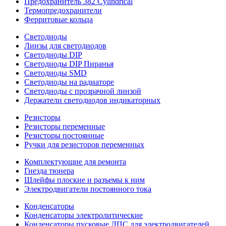
Предохранитель 382 Cylindrical
Термопредохранители
Ферритовые кольца
Светодиоды
Линзы для светодиодов
Светодиоды DIP
Светодиоды DIP Пиранья
Светодиоды SMD
Светодиоды на радиаторе
Светодиоды с прозрачной линзой
Держатели светодиодов индикаторных
Резисторы
Резисторы переменные
Резисторы постоянные
Ручки для резисторов переменных
Комплектующие для ремонта
Гнезда тюнера
Шлейфы плоские и разъемы к ним
Электродвигатели постоянного тока
Конденсаторы
Конденсаторы электролитические
Конденсаторы пусковые ДПС для электродвигателей