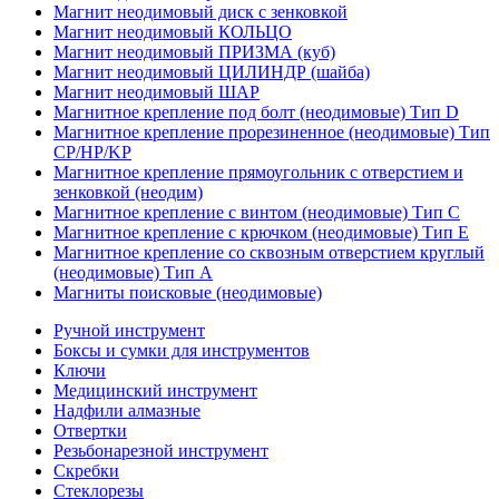
Магнит неодимовый диск с зенковкой
Магнит неодимовый КОЛЬЦО
Магнит неодимовый ПРИЗМА (куб)
Магнит неодимовый ЦИЛИНДР (шайба)
Магнит неодимовый ШАР
Магнитное крепление под болт (неодимовые) Тип D
Магнитное крепление прорезиненное (неодимовые) Тип
CP/HP/KP
Магнитное крепление прямоугольник с отверстием и
зенковкой (неодим)
Магнитное крепление с винтом (неодимовые) Тип С
Магнитное крепление с крючком (неодимовые) Тип Е
Магнитное крепление со сквозным отверстием круглый
(неодимовые) Тип А
Магниты поисковые (неодимовые)
Ручной инструмент
Боксы и сумки для инструментов
Ключи
Медицинский инструмент
Надфили алмазные
Отвертки
Резьбонарезной инструмент
Скребки
Стеклорезы