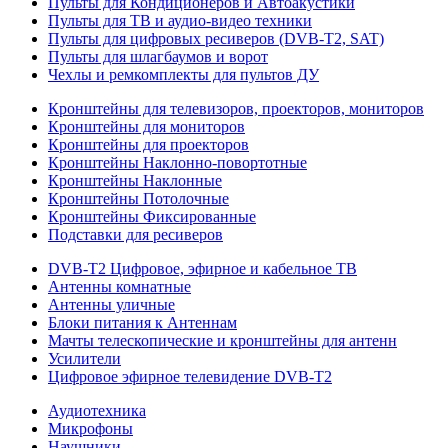
Пульты для Кондиционеров и Автоакустики
Пульты для ТВ и аудио-видео техники
Пульты для цифровых ресиверов (DVB-T2, SAT)
Пульты для шлагбаумов и ворот
Чехлы и ремкомплекты для пультов ДУ
Кронштейны для телевизоров, проекторов, мониторов
Кронштейны для мониторов
Кронштейны для проекторов
Кронштейны Наклонно-повортотные
Кронштейны Наклонные
Кронштейны Потолочные
Кронштейны Фиксированные
Подставки для ресиверов
DVB-T2 Цифровое, эфирное и кабельное ТВ
Антенны комнатные
Антенны уличные
Блоки питания к Антеннам
Мачты телескопические и кронштейны для антенн
Усилители
Цифровое эфирное телевидение DVB-Т2
Аудиотехника
Микрофоны
Наушники