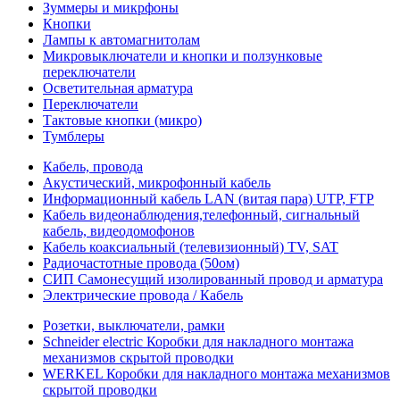
Зуммеры и микрфоны
Кнопки
Лампы к автомагнитолам
Микровыключатели и кнопки и ползунковые
переключатели
Осветительная арматура
Переключатели
Тактовые кнопки (микро)
Тумблеры
Кабель, провода
Акустический, микрофонный кабель
Информационный кабель LAN (витая пара) UTP, FTP
Кабель видеонаблюдения,телефонный, сигнальный
кабель, видеодомофонов
Кабель коаксиальный (телевизионный) TV, SAT
Радиочастотные провода (50ом)
СИП Самонесущий изолированный провод и арматура
Электрические провода / Кабель
Розетки, выключатели, рамки
Schneider electric Коробки для накладного монтажа
механизмов скрытой проводки
WERKEL Коробки для накладного монтажа механизмов
скрытой проводки