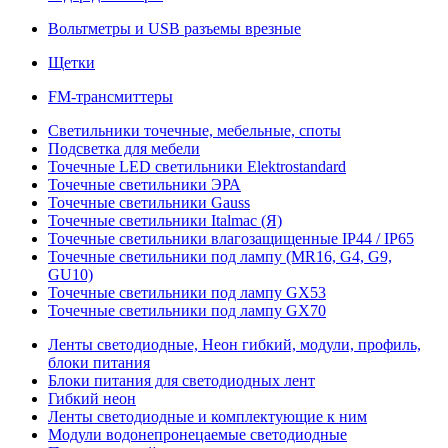
Вольтметры и USB разъемы врезные
Щетки
FM-трансмиттеры
Светильники точечные, мебельные, споты
Подсветка для мебели
Точечные LED светильники Elektrostandard
Точечные светильники ЭРА
Точечные светильники Gauss
Точечные светильники Italmac (Я)
Точечные светильники влагозащищенные IP44 / IP65
Точечные светильники под лампу (MR16, G4, G9,
GU10)
Точечные светильники под лампу GX53
Точечные светильники под лампу GX70
Ленты светодиодные, Неон гибкий, модули, профиль,
блоки питания
Блоки питания для светодиодных лент
Гибкий неон
Ленты светодиодные и комплектующие к ним
Модули водонепронецаемые светодиодные