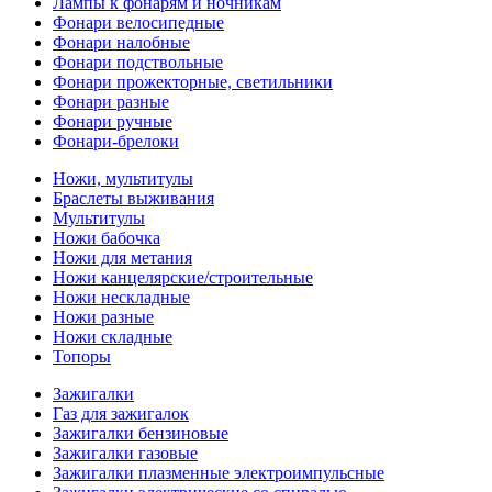
Лампы к фонарям и ночникам
Фонари велосипедные
Фонари налобные
Фонари подствольные
Фонари прожекторные, светильники
Фонари разные
Фонари ручные
Фонари-брелоки
Ножи, мультитулы
Браслеты выживания
Мультитулы
Ножи бабочка
Ножи для метания
Ножи канцелярские/строительные
Ножи нескладные
Ножи разные
Ножи складные
Топоры
Зажигалки
Газ для зажигалок
Зажигалки бензиновые
Зажигалки газовые
Зажигалки плазменные электроимпульсные