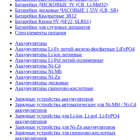
Батарейки ДИСКОВЫЕ 3V (CR, Li-MnO2)
Батарейки дисковые ЧАСОВЫЕ 1,55V (LR, SR)
Батарейки Квадратные 3R12
Батарейки Крона 9V (6F22, 6LR61)
Батарейки для слуховых аппаратов
Спецэлементы питания
Аккумуляторы
Аккумуляторы Li-Fe литий-железо-фосфатные LiFePO4
Аккумуляторы Li-ion литиевые
Аккумуляторы Li-Pol литий-полимерные
Аккумуляторы Ni-Cd
Аккумуляторы Ni-Mh
Аккумуляторы Ni-Zn
Аккумуляторы дисковые
Аккумуляторы свинцово-кислотные
Зарядные устройства аккумуляторов
Зарядные устройства автоматические для Ni-MH / Ni-Cd
аккумуляторов
Зарядные устройства для Li-ion, Li-pol, Li-FePO4
аккумуляторов
Зарядные устройства для Ni-Zn аккумуляторов
Зарядные устройства для свинцово-кислотных
аккумуляторов