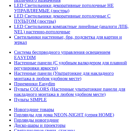
различного назначения
LED Светильники декоративные потолочные НЕ
УПРАВЛЯЕМЫЕ (люстры)
LED Светильники декоративные потолочные С
ПУЛЬТОМ (люстры)
LED Светильники компактные линейные (аналоги ЛПБ,
NEL) настенно-потолочные
Светильники настенные, бра, подсветка для картин и
зеркал
Система беспрводного управления освещением
EASYDIM
Настенные панели (С удобным валкодером для плавной
регулировки яркости)
Настенные панели (Ультратонкие для накладного
монтажа в любом удобном месте)
Приемники Easydim
Пульты COLORS (Настенные ультратонкие панели для
накладного монтажа в любом удобном месте)
Пульты SIMPLE
Новогодние товары
Гирлянды для дома NEON-NIGHT (серия HOME)
Гирлянды новогодние
Диско-шары и проекторы
Светодиодные свечи, стаканы