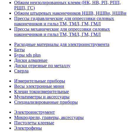
Обжим неизолированных клемм (НК, НВ, РП, РПП,
РШП, ГС)
Обжим штыревых наконечников НШВ, НШВи, НШВи
Прессы гидравлические для опрессовки силовых
наконечников и гильз ТМ, ТМЛ, ГМ, ГМЛ
Прессы механические для опрессовки силовых
наконечников и гильз ТМ, ТМЛ, ГМ, ГМЛ
Расходные материалы для электроинструмента
Биты
Буры sds plus
Диски алмазные
Диски отрезные по металлу
Сверла
Измерительные приборы
Весы электронные мини
Клещи токоизмерительные
Мультиметры и аксессуары
Специализированные приборы
Электроинструмент
Микродрели, граверы, аксессуары
Пистолеты клеевые
Электрофены