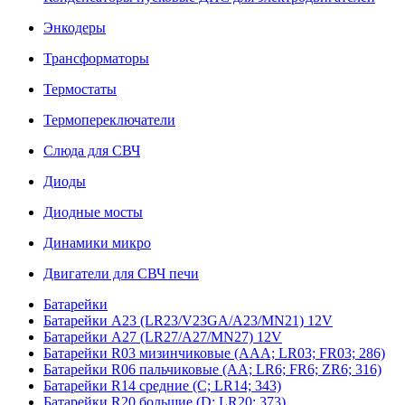
Энкодеры
Трансформаторы
Термостаты
Термопереключатели
Слюда для СВЧ
Диоды
Диодные мосты
Динамики микро
Двигатели для СВЧ печи
Батарейки
Батарейки A23 (LR23/V23GA/A23/MN21) 12V
Батарейки A27 (LR27/A27/MN27) 12V
Батарейки R03 мизинчиковые (AAA; LR03; FR03; 286)
Батарейки R06 пальчиковые (AA; LR6; FR6; ZR6; 316)
Батарейки R14 средние (C; LR14; 343)
Батарейки R20 большие (D; LR20; 373)