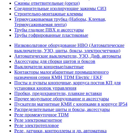
Сжимы ответвительные (орехи)
Соединительные изолирующие зажимы СИЗ
Строительно-монтажные клеммы
Термоусаживаемая трубка (Наборы, Клеевая,
Термоусаживаемая лента)
Трубы гладкие ПВХ и аксессуары
Трубы гофрированные пластиковые
Низковольтовое оборудование НВО (Автоматические
выключатели, УЗО, щиты, боксы, электросчетчики)
Автоматические выключатели, УЗО, Диф. автоматы
Аксессуары для сборки щитов и боксов
Выключатели концевые/пакетные
Контакторы малогабаритные промышленного
назначения серии КМН TDM Electric / EKF
Посты и пульты кнопочные, корпуса постов КП для
установки кнопок управления
Пробки, предохранители, плавкие вставки
Прочее модульное оборудование и аксессуары
Пускатели магнитные КМИ с кнопками в корпусе IP54
Распределительные щиты и боксы, аксессуары
Реле промежуточное TDM
Реле электромагнитное
Реле электротепловое
Реле, датчики, контроллеры и др. автоматика