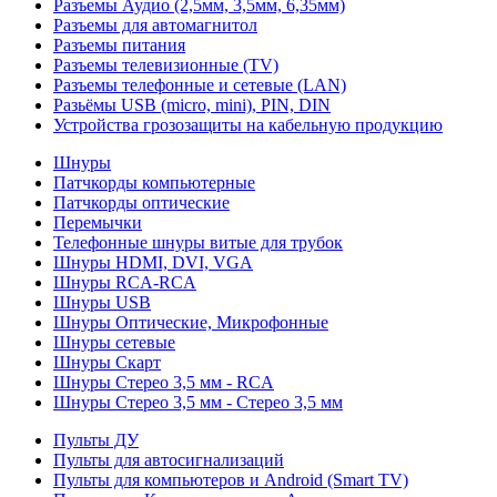
Разъемы Аудио (2,5мм, 3,5мм, 6,35мм)
Разъемы для автомагнитол
Разъемы питания
Разъемы телевизионные (TV)
Разъемы телефонные и сетевые (LAN)
Разьёмы USB (micro, mini), PIN, DIN
Устройства грозозащиты на кабельную продукцию
Шнуры
Патчкорды компьютерные
Патчкорды оптические
Перемычки
Телефонные шнуры витые для трубок
Шнуры HDMI, DVI, VGA
Шнуры RCA-RCA
Шнуры USB
Шнуры Оптические, Микрофонные
Шнуры сетевые
Шнуры Скарт
Шнуры Стерео 3,5 мм - RCA
Шнуры Стерео 3,5 мм - Стерео 3,5 мм
Пульты ДУ
Пульты для автосигнализаций
Пульты для компьютеров и Android (Smart TV)