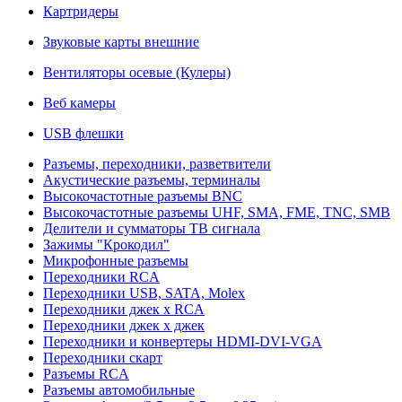
Картридеры
Звуковые карты внешние
Вентиляторы осевые (Кулеры)
Веб камеры
USB флешки
Разъемы, переходники, разветвители
Акустические разъемы, терминалы
Высокочастотные разъемы BNC
Высокочастотные разъемы UHF, SMA, FME, TNC, SMB
Делители и сумматоры ТВ сигнала
Зажимы "Крокодил"
Микрофонные разъемы
Переходники RCA
Переходники USB, SATA, Molex
Переходники джек х RCA
Переходники джек х джек
Переходники и конвертеры HDMI-DVI-VGA
Переходники скарт
Разъемы RCA
Разъемы автомобильные