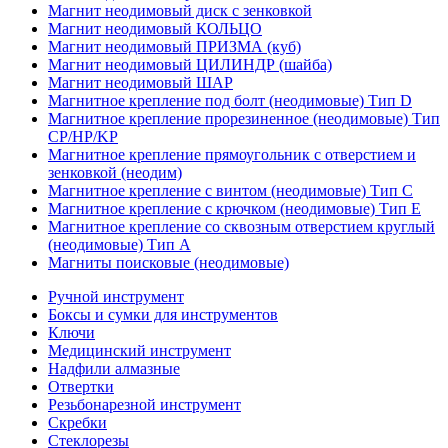
Магнит неодимовый диск с зенковкой
Магнит неодимовый КОЛЬЦО
Магнит неодимовый ПРИЗМА (куб)
Магнит неодимовый ЦИЛИНДР (шайба)
Магнит неодимовый ШАР
Магнитное крепление под болт (неодимовые) Тип D
Магнитное крепление прорезиненное (неодимовые) Тип
CP/HP/KP
Магнитное крепление прямоугольник с отверстием и
зенковкой (неодим)
Магнитное крепление с винтом (неодимовые) Тип С
Магнитное крепление с крючком (неодимовые) Тип Е
Магнитное крепление со сквозным отверстием круглый
(неодимовые) Тип А
Магниты поисковые (неодимовые)
Ручной инструмент
Боксы и сумки для инструментов
Ключи
Медицинский инструмент
Надфили алмазные
Отвертки
Резьбонарезной инструмент
Скребки
Стеклорезы