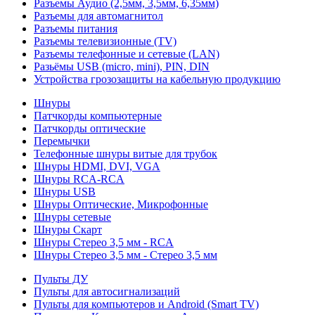
Разъемы Аудио (2,5мм, 3,5мм, 6,35мм)
Разъемы для автомагнитол
Разъемы питания
Разъемы телевизионные (TV)
Разъемы телефонные и сетевые (LAN)
Разьёмы USB (micro, mini), PIN, DIN
Устройства грозозащиты на кабельную продукцию
Шнуры
Патчкорды компьютерные
Патчкорды оптические
Перемычки
Телефонные шнуры витые для трубок
Шнуры HDMI, DVI, VGA
Шнуры RCA-RCA
Шнуры USB
Шнуры Оптические, Микрофонные
Шнуры сетевые
Шнуры Скарт
Шнуры Стерео 3,5 мм - RCA
Шнуры Стерео 3,5 мм - Стерео 3,5 мм
Пульты ДУ
Пульты для автосигнализаций
Пульты для компьютеров и Android (Smart TV)