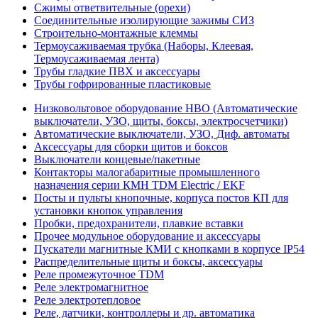
Сжимы ответвительные (орехи)
Соединительные изолирующие зажимы СИЗ
Строительно-монтажные клеммы
Термоусаживаемая трубка (Наборы, Клеевая,
Термоусаживаемая лента)
Трубы гладкие ПВХ и аксессуары
Трубы гофрированные пластиковые
Низковольтовое оборудование НВО (Автоматические
выключатели, УЗО, щиты, боксы, электросчетчики)
Автоматические выключатели, УЗО, Диф. автоматы
Аксессуары для сборки щитов и боксов
Выключатели концевые/пакетные
Контакторы малогабаритные промышленного
назначения серии КМН TDM Electric / EKF
Посты и пульты кнопочные, корпуса постов КП для
установки кнопок управления
Пробки, предохранители, плавкие вставки
Прочее модульное оборудование и аксессуары
Пускатели магнитные КМИ с кнопками в корпусе IP54
Распределительные щиты и боксы, аксессуары
Реле промежуточное TDM
Реле электромагнитное
Реле электротепловое
Реле, датчики, контроллеры и др. автоматика