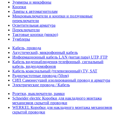
Зуммеры и микрфоны
Кнопки
Лампы к автомагнитолам
Микровыключатели и кнопки и ползунковые
переключатели
Осветительная арматура
Переключатели
Тактовые кнопки (микро)
Тумблеры
Кабель, провода
Акустический, микрофонный кабель
Информационный кабель LAN (витая пара) UTP, FTP
Кабель видеонаблюдения,телефонный, сигнальный
кабель, видеодомофонов
Кабель коаксиальный (телевизионный) TV, SAT
Радиочастотные провода (50ом)
СИП Самонесущий изолированный провод и арматура
Электрические провода / Кабель
Розетки, выключатели, рамки
Schneider electric Коробки для накладного монтажа
механизмов скрытой проводки
WERKEL Коробки для накладного монтажа механизмов
скрытой проводки