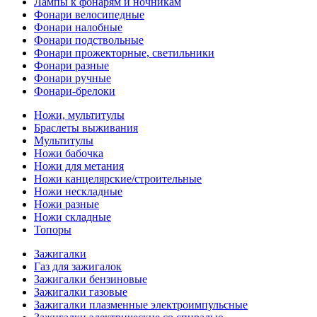
Лампы к фонарям и ночникам
Фонари велосипедные
Фонари налобные
Фонари подствольные
Фонари прожекторные, светильники
Фонари разные
Фонари ручные
Фонари-брелоки
Ножи, мультитулы
Браслеты выживания
Мультитулы
Ножи бабочка
Ножи для метания
Ножи канцелярские/строительные
Ножи нескладные
Ножи разные
Ножи складные
Топоры
Зажигалки
Газ для зажигалок
Зажигалки бензиновые
Зажигалки газовые
Зажигалки плазменные электроимпульсные