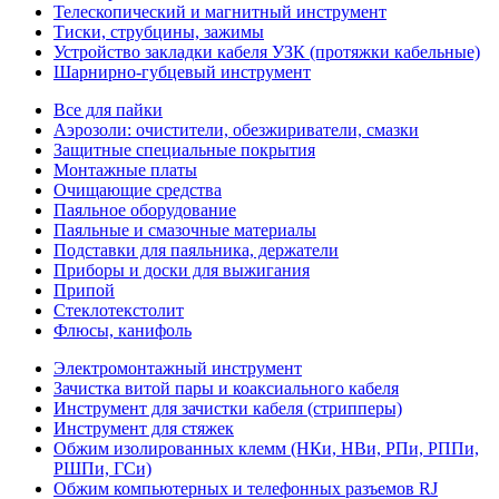
Телескопический и магнитный инструмент
Тиски, струбцины, зажимы
Устройство закладки кабеля УЗК (протяжки кабельные)
Шарнирно-губцевый инструмент
Все для пайки
Аэрозоли: очистители, обезжириватели, смазки
Защитные специальные покрытия
Монтажные платы
Очищающие средства
Паяльное оборудование
Паяльные и смазочные материалы
Подставки для паяльника, держатели
Приборы и доски для выжигания
Припой
Стеклотекстолит
Флюсы, канифоль
Электромонтажный инструмент
Зачистка витой пары и коаксиального кабеля
Инструмент для зачистки кабеля (стрипперы)
Инструмент для стяжек
Обжим изолированных клемм (НКи, НВи, РПи, РППи,
РШПи, ГСи)
Обжим компьютерных и телефонных разъемов RJ