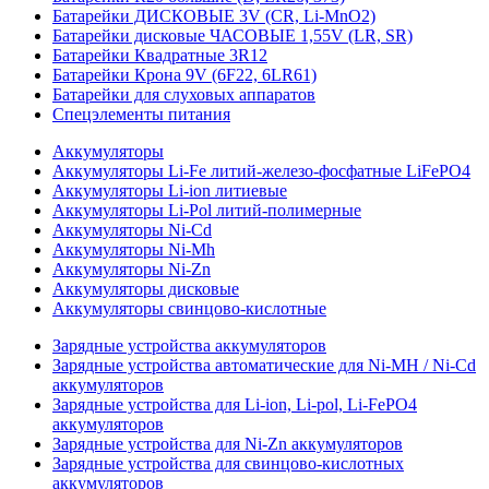
Батарейки ДИСКОВЫЕ 3V (CR, Li-MnO2)
Батарейки дисковые ЧАСОВЫЕ 1,55V (LR, SR)
Батарейки Квадратные 3R12
Батарейки Крона 9V (6F22, 6LR61)
Батарейки для слуховых аппаратов
Спецэлементы питания
Аккумуляторы
Аккумуляторы Li-Fe литий-железо-фосфатные LiFePO4
Аккумуляторы Li-ion литиевые
Аккумуляторы Li-Pol литий-полимерные
Аккумуляторы Ni-Cd
Аккумуляторы Ni-Mh
Аккумуляторы Ni-Zn
Аккумуляторы дисковые
Аккумуляторы свинцово-кислотные
Зарядные устройства аккумуляторов
Зарядные устройства автоматические для Ni-MH / Ni-Cd
аккумуляторов
Зарядные устройства для Li-ion, Li-pol, Li-FePO4
аккумуляторов
Зарядные устройства для Ni-Zn аккумуляторов
Зарядные устройства для свинцово-кислотных
аккумуляторов