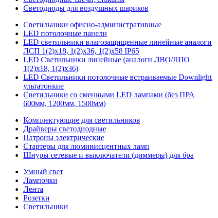
Светодиоды для воздушных шариков
Светильники офисно-административные
LED потолочные панели
LED светильники влагозащищенные линейные аналоги
ЛСП 1(2)х18, 1(2)х36, 1(2)х58 IP65
LED Светильники линейные (аналоги ЛВО/ЛПО
1(2)х18, 1(2)х36)
LED Светильники потолочные встраиваемые Downlight
ультатонкие
Светильники со сменными LED лампами (без ПРА
600мм, 1200мм, 1500мм)
Комплектующие для светильников
Драйверы светодиодные
Патроны электрические
Стартеры для люминисцентных ламп
Шнуры сетевые и выключатели (диммеры) для бра
Умный свет
Лампочки
Лента
Розетки
Светильники