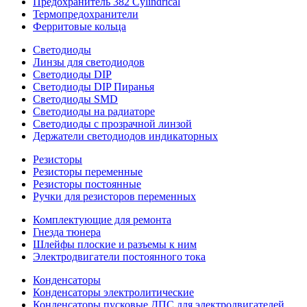
Предохранитель 382 Cylindrical
Термопредохранители
Ферритовые кольца
Светодиоды
Линзы для светодиодов
Светодиоды DIP
Светодиоды DIP Пиранья
Светодиоды SMD
Светодиоды на радиаторе
Светодиоды с прозрачной линзой
Держатели светодиодов индикаторных
Резисторы
Резисторы переменные
Резисторы постоянные
Ручки для резисторов переменных
Комплектующие для ремонта
Гнезда тюнера
Шлейфы плоские и разъемы к ним
Электродвигатели постоянного тока
Конденсаторы
Конденсаторы электролитические
Конденсаторы пусковые ДПС для электродвигателей