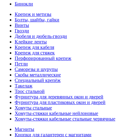
Бинокли
Крепеж и метизы
Болты, шайбы, гайки
Винты
Гвозди
Дюбеля и дюбель-гвозди
Клейкие ленты
Крепеж для кабеля
Крепеж для стяжек
Перфорированный крепеж
Петли
Саморезы и шурупы
Скобы металлические
Специальный крепёж
Такелаж
Трос стальной
Фурнитура для деревянных окон и дверей
Фурнитура для пластиковых окон и дверей
Хомуты стальные
Хомуты-стяжки кабельные нейлоновые
Хомуты-стяжки кабельные стальные червячные
Магниты
Кнопки для галантереи с магнитами