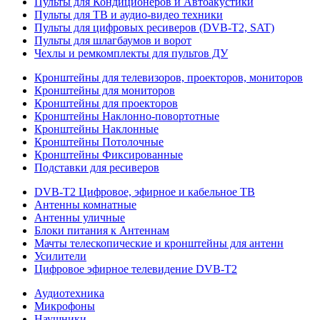
Пульты для Кондиционеров и Автоакустики
Пульты для ТВ и аудио-видео техники
Пульты для цифровых ресиверов (DVB-T2, SAT)
Пульты для шлагбаумов и ворот
Чехлы и ремкомплекты для пультов ДУ
Кронштейны для телевизоров, проекторов, мониторов
Кронштейны для мониторов
Кронштейны для проекторов
Кронштейны Наклонно-повортотные
Кронштейны Наклонные
Кронштейны Потолочные
Кронштейны Фиксированные
Подставки для ресиверов
DVB-T2 Цифровое, эфирное и кабельное ТВ
Антенны комнатные
Антенны уличные
Блоки питания к Антеннам
Мачты телескопические и кронштейны для антенн
Усилители
Цифровое эфирное телевидение DVB-Т2
Аудиотехника
Микрофоны
Наушники