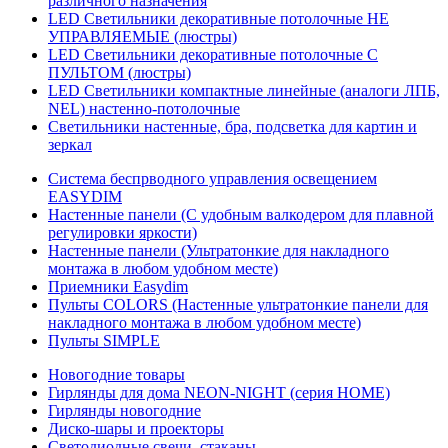
различного назначения
LED Светильники декоративные потолочные НЕ
УПРАВЛЯЕМЫЕ (люстры)
LED Светильники декоративные потолочные С
ПУЛЬТОМ (люстры)
LED Светильники компактные линейные (аналоги ЛПБ,
NEL) настенно-потолочные
Светильники настенные, бра, подсветка для картин и
зеркал
Система беспрводного управления освещением
EASYDIM
Настенные панели (С удобным валкодером для плавной
регулировки яркости)
Настенные панели (Ультратонкие для накладного
монтажа в любом удобном месте)
Приемники Easydim
Пульты COLORS (Настенные ультратонкие панели для
накладного монтажа в любом удобном месте)
Пульты SIMPLE
Новогодние товары
Гирлянды для дома NEON-NIGHT (серия HOME)
Гирлянды новогодние
Диско-шары и проекторы
Светодиодные свечи, стаканы