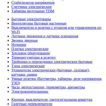
Стабилизатор напряжения
Счетчики электрические
Таймеры модульные TDM
Бытовые электротовары
Вентиляторы бытовые настенные
Выключатели и розетки с пультом или управлением по
Wi-Fi
Датчики движения и датчики освещения
Звонки дверные
Ночники
Плитки электрические
Тепловое оборудование
Терморегуляторы в розетку
Тройники и переходники электрические бытовые
Тэны электрические
Удлинители электрические (бытовые, силовые),
катушки, рамки
Умные розетки (Ваттметры, таймеры, реле напряжения,
УЗО)
Часы, метеостанции, термометры, ареометры
Электрокипятильники
Кнопки, выключатели, светосигнальная арматура
Галетные переключатели