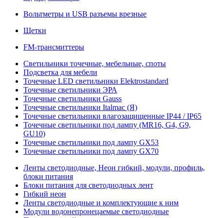
Вольтметры и USB разъемы врезные
Щетки
FM-трансмиттеры
Светильники точечные, мебельные, споты
Подсветка для мебели
Точечные LED светильники Elektrostandard
Точечные светильники ЭРА
Точечные светильники Gauss
Точечные светильники Italmac (Я)
Точечные светильники влагозащищенные IP44 / IP65
Точечные светильники под лампу (MR16, G4, G9,
GU10)
Точечные светильники под лампу GX53
Точечные светильники под лампу GX70
Ленты светодиодные, Неон гибкий, модули, профиль,
блоки питания
Блоки питания для светодиодных лент
Гибкий неон
Ленты светодиодные и комплектующие к ним
Модули водонепронецаемые светодиодные