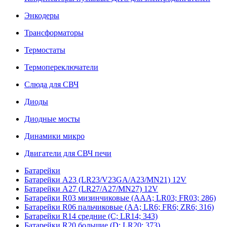
Энкодеры
Трансформаторы
Термостаты
Термопереключатели
Слюда для СВЧ
Диоды
Диодные мосты
Динамики микро
Двигатели для СВЧ печи
Батарейки
Батарейки A23 (LR23/V23GA/A23/MN21) 12V
Батарейки A27 (LR27/A27/MN27) 12V
Батарейки R03 мизинчиковые (AAA; LR03; FR03; 286)
Батарейки R06 пальчиковые (AA; LR6; FR6; ZR6; 316)
Батарейки R14 средние (C; LR14; 343)
Батарейки R20 большие (D; LR20; 373)