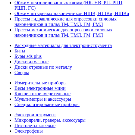
Обжим неизолированных клемм (НК, НВ, РП, РПП,
РШП, ГС)
Обжим штыревых наконечников НШВ, НШВи, НШВи
Прессы гидравлические для опрессовки силовых
наконечников и гильз ТМ, ТМЛ, ГМ, ГМЛ
Прессы механические для опрессовки силовых
наконечников и гильз ТМ, ТМЛ, ГМ, ГМЛ
Расходные материалы для электроинструмента
Биты
Буры sds plus
Диски алмазные
Диски отрезные по металлу
Сверла
Измерительные приборы
Весы электронные мини
Клещи токоизмерительные
Мультиметры и аксессуары
Специализированные приборы
Электроинструмент
Микродрели, граверы, аксессуары
Пистолеты клеевые
Электрофены