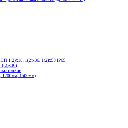
 1(2)х18, 1(2)х36, 1(2)х58 IP65
1(2)х36)
льтатонкие
 1200мм, 1500мм)