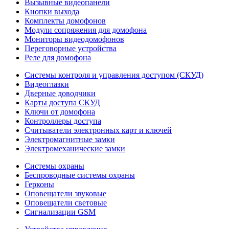
Вызывные видеопанели
Кнопки выхода
Комплекты домофонов
Модули сопряжения для домофона
Мониторы видеодомофонов
Переговорные устройства
Реле для домофона
Системы контроля и управления доступом (СКУД)
Видеоглазки
Дверные доводчики
Карты доступа СКУД
Ключи от домофона
Контроллеры доступа
Считыватели электронных карт и ключей
Электромагнитные замки
Электромеханические замки
Системы охраны
Беспроводные системы охраны
Герконы
Оповещатели звуковые
Оповещатели световые
Сигнализации GSM