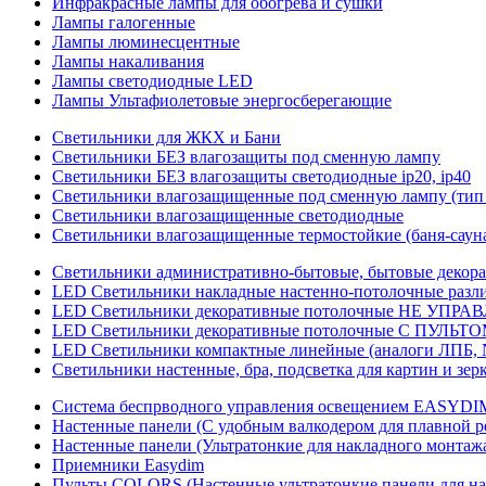
Инфракрасные лампы для обогрева и сушки
Лампы галогенные
Лампы люминесцентные
Лампы накаливания
Лампы светодиодные LED
Лампы Ультафиолетовые энергосберегающие
Светильники для ЖКХ и Бани
Светильники БЕЗ влагозащиты под сменную лампу
Светильники БЕЗ влагозащиты светодиодные ip20, ip40
Светильники влагозащищенные под сменную лампу (тип 
Светильники влагозащищенные светодиодные
Светильники влагозащищенные термостойкие (баня-саун
Светильники административно-бытовые, бытовые декор
LED Cветильники накладные настенно-потолочные разли
LED Светильники декоративные потолочные НЕ УПРА
LED Светильники декоративные потолочные С ПУЛЬТО
LED Светильники компактные линейные (аналоги ЛПБ, 
Светильники настенные, бра, подсветка для картин и зер
Система беспрводного управления освещением EASYDI
Настенные панели (С удобным валкодером для плавной р
Настенные панели (Ультратонкие для накладного монтаж
Приемники Easydim
Пульты COLORS (Настенные ультратонкие панели для на