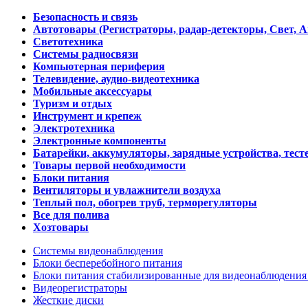
Безопасность и связь
Автотовары (Регистраторы, радар-детекторы, Свет, 
Светотехника
Системы радиосвязи
Компьютерная периферия
Телевидение, аудио-видеотехника
Мобильные аксессуары
Туризм и отдых
Инструмент и крепеж
Электротехника
Электронные компоненты
Батарейки, аккумуляторы, зарядные устройства, тесте
Товары первой необходимости
Блоки питания
Вентиляторы и увлажнители воздуха
Теплый пол, обогрев труб, терморегуляторы
Все для полива
Хозтовары
Системы видеонаблюдения
Блоки бесперебойного питания
Блоки питания стабилизированные для видеонаблюдени
Видеорегистраторы
Жесткие диски