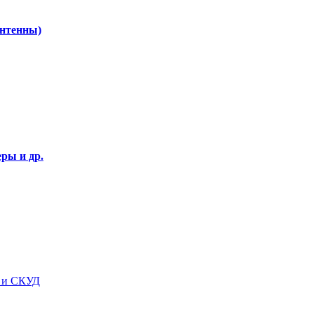
Антенны)
ры и др.
я и СКУД