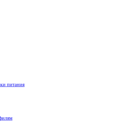
оки питания
офилям