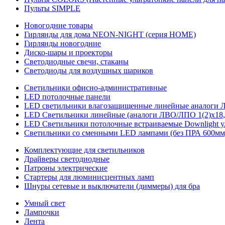
Пульты SIMPLE
Новогодние товары
Гирлянды для дома NEON-NIGHT (серия HOME)
Гирлянды новогодние
Диско-шары и проекторы
Светодиодные свечи, стаканы
Светодиоды для воздушных шариков
Светильники офисно-административные
LED потолочные панели
LED светильники влагозащищенные линейные аналоги ЛСП
LED Светильники линейные (аналоги ЛВО/ЛПО 1(2)х18, 
LED Светильники потолочные встраиваемые Downlight у
Светильники со сменными LED лампами (без ПРА 600мм,
Комплектующие для светильников
Драйверы светодиодные
Патроны электрические
Стартеры для люминисцентных ламп
Шнуры сетевые и выключатели (диммеры) для бра
Умный свет
Лампочки
Лента