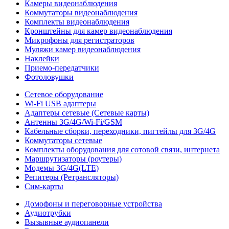
Камеры видеонаблюдения
Коммутаторы видеонаблюдения
Комплекты видеонаблюдения
Кронштейны для камер видеонаблюдения
Микрофоны для регистраторов
Муляжи камер видеонаблюдения
Наклейки
Приемо-передатчики
Фотоловушки
Сетевое оборудование
Wi-Fi USB адаптеры
Адаптеры сетевые (Сетевые карты)
Антенны 3G/4G/Wi-Fi/GSM
Кабельные сборки, переходники, пигтейлы для 3G/4G
Коммутаторы сетевые
Комплекты оборудования для сотовой связи, интернета
Маршрутизаторы (роутеры)
Модемы 3G/4G(LTE)
Репитеры (Ретрансляторы)
Сим-карты
Домофоны и переговорные устройства
Аудиотрубки
Вызывные аудиопанели