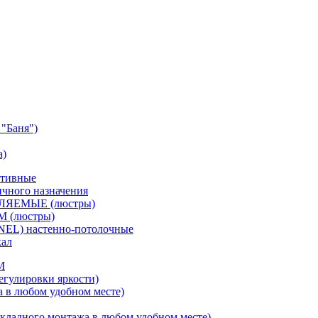
"Баня")
а)
ативные
чного назначения
ВЛЯЕМЫЕ (люстры)
М (люстры)
NEL) настенно-потолочные
кал
M
егулировки яркости)
а в любом удобном месте)
кладного монтажа в любом удобном месте)