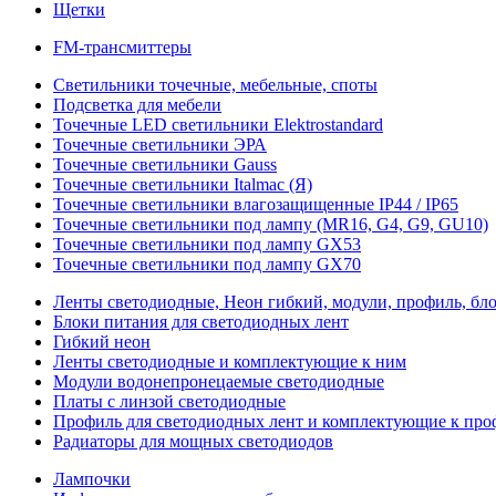
Щетки
FM-трансмиттеры
Светильники точечные, мебельные, споты
Подсветка для мебели
Точечные LED светильники Elektrostandard
Точечные светильники ЭРА
Точечные светильники Gauss
Точечные светильники Italmac (Я)
Точечные светильники влагозащищенные IP44 / IP65
Точечные светильники под лампу (MR16, G4, G9, GU10)
Точечные светильники под лампу GX53
Точечные светильники под лампу GX70
Ленты светодиодные, Неон гибкий, модули, профиль, бл
Блоки питания для светодиодных лент
Гибкий неон
Ленты светодиодные и комплектующие к ним
Модули водонепронецаемые светодиодные
Платы с линзой светодиодные
Профиль для светодиодных лент и комплектующие к пр
Радиаторы для мощных светодиодов
Лампочки