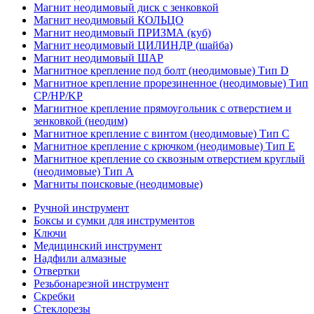
Магнит неодимовый диск с зенковкой
Магнит неодимовый КОЛЬЦО
Магнит неодимовый ПРИЗМА (куб)
Магнит неодимовый ЦИЛИНДР (шайба)
Магнит неодимовый ШАР
Магнитное крепление под болт (неодимовые) Тип D
Магнитное крепление прорезиненное (неодимовые) Тип
CP/HP/KP
Магнитное крепление прямоугольник с отверстием и
зенковкой (неодим)
Магнитное крепление с винтом (неодимовые) Тип С
Магнитное крепление с крючком (неодимовые) Тип Е
Магнитное крепление со сквозным отверстием круглый
(неодимовые) Тип А
Магниты поисковые (неодимовые)
Ручной инструмент
Боксы и сумки для инструментов
Ключи
Медицинский инструмент
Надфили алмазные
Отвертки
Резьбонарезной инструмент
Скребки
Стеклорезы