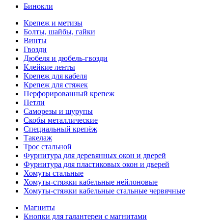
Бинокли
Крепеж и метизы
Болты, шайбы, гайки
Винты
Гвозди
Дюбеля и дюбель-гвозди
Клейкие ленты
Крепеж для кабеля
Крепеж для стяжек
Перфорированный крепеж
Петли
Саморезы и шурупы
Скобы металлические
Специальный крепёж
Такелаж
Трос стальной
Фурнитура для деревянных окон и дверей
Фурнитура для пластиковых окон и дверей
Хомуты стальные
Хомуты-стяжки кабельные нейлоновые
Хомуты-стяжки кабельные стальные червячные
Магниты
Кнопки для галантереи с магнитами