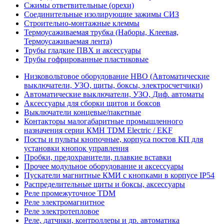
Сжимы ответвительные (орехи)
Соединительные изолирующие зажимы СИЗ
Строительно-монтажные клеммы
Термоусаживаемая трубка (Наборы, Клеевая,
Термоусаживаемая лента)
Трубы гладкие ПВХ и аксессуары
Трубы гофрированные пластиковые
Низковольтовое оборудование НВО (Автоматические
выключатели, УЗО, щиты, боксы, электросчетчики)
Автоматические выключатели, УЗО, Диф. автоматы
Аксессуары для сборки щитов и боксов
Выключатели концевые/пакетные
Контакторы малогабаритные промышленного
назначения серии КМН TDM Electric / EKF
Посты и пульты кнопочные, корпуса постов КП для
установки кнопок управления
Пробки, предохранители, плавкие вставки
Прочее модульное оборудование и аксессуары
Пускатели магнитные КМИ с кнопками в корпусе IP54
Распределительные щиты и боксы, аксессуары
Реле промежуточное TDM
Реле электромагнитное
Реле электротепловое
Реле, датчики, контроллеры и др. автоматика