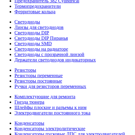
Предохранитель 382 Cylindrical
Термопредохранители
Ферритовые кольца
Светодиоды
Линзы для светодиодов
Светодиоды DIP
Светодиоды DIP Пиранья
Светодиоды SMD
Светодиоды на радиаторе
Светодиоды с прозрачной линзой
Держатели светодиодов индикаторных
Резисторы
Резисторы переменные
Резисторы постоянные
Ручки для резисторов переменных
Комплектующие для ремонта
Гнезда тюнера
Шлейфы плоские и разъемы к ним
Электродвигатели постоянного тока
Конденсаторы
Конденсаторы электролитические
Конденсаторы пусковые ДПС для электродвигателей