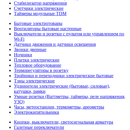
Стабилизатор напряжения
Счетчики электрические
Таймеры модульные TDM
Бытовые электротовары
Вентиляторы бытовые настенные
Выключатели и розетки с пультом или управлением по
Wi-Fi
Датчики движения и датчики освещения
Звонки дверные
Ночники
Плитки электрические
Тепловое оборудование
Терморегуляторы в розетку
Тройники и переходники электрические бытовые
Тэны электрические
Удлинители электрические (бытовые, силовые),
катушки, рамки
Умные розетки (Ваттметры, таймеры, реле напряжения,
УЗО)
Часы, метеостанции, термометры, ареометры
Электрокипятильники
Кнопки, выключатели, светосигнальная арматура
Галетные переключатели