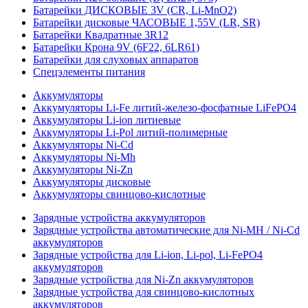
Батарейки ДИСКОВЫЕ 3V (CR, Li-MnO2)
Батарейки дисковые ЧАСОВЫЕ 1,55V (LR, SR)
Батарейки Квадратные 3R12
Батарейки Крона 9V (6F22, 6LR61)
Батарейки для слуховых аппаратов
Спецэлементы питания
Аккумуляторы
Аккумуляторы Li-Fe литий-железо-фосфатные LiFePO4
Аккумуляторы Li-ion литиевые
Аккумуляторы Li-Pol литий-полимерные
Аккумуляторы Ni-Cd
Аккумуляторы Ni-Mh
Аккумуляторы Ni-Zn
Аккумуляторы дисковые
Аккумуляторы свинцово-кислотные
Зарядные устройства аккумуляторов
Зарядные устройства автоматические для Ni-MH / Ni-Cd
аккумуляторов
Зарядные устройства для Li-ion, Li-pol, Li-FePO4
аккумуляторов
Зарядные устройства для Ni-Zn аккумуляторов
Зарядные устройства для свинцово-кислотных
аккумуляторов