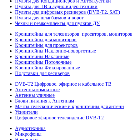
Пульты для Кондиционеров и Автоакустики
Пульты для ТВ и аудио-видео техники
Пульты для цифровых ресиверов (DVB-T2, SAT)
Пульты для шлагбаумов и ворот
Чехлы и ремкомплекты для пультов ДУ
Кронштейны для телевизоров, проекторов, мониторов
Кронштейны для мониторов
Кронштейны для проекторов
Кронштейны Наклонно-повортотные
Кронштейны Наклонные
Кронштейны Потолочные
Кронштейны Фиксированные
Подставки для ресиверов
DVB-T2 Цифровое, эфирное и кабельное ТВ
Антенны комнатные
Антенны уличные
Блоки питания к Антеннам
Мачты телескопические и кронштейны для антенн
Усилители
Цифровое эфирное телевидение DVB-Т2
Аудиотехника
Микрофоны
Наушники