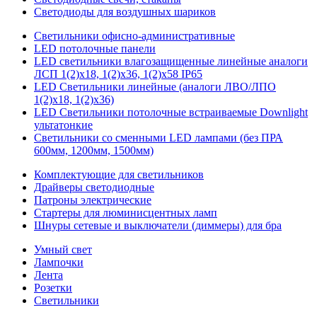
Светодиоды для воздушных шариков
Светильники офисно-административные
LED потолочные панели
LED светильники влагозащищенные линейные аналоги
ЛСП 1(2)х18, 1(2)х36, 1(2)х58 IP65
LED Светильники линейные (аналоги ЛВО/ЛПО
1(2)х18, 1(2)х36)
LED Светильники потолочные встраиваемые Downlight
ультатонкие
Светильники со сменными LED лампами (без ПРА
600мм, 1200мм, 1500мм)
Комплектующие для светильников
Драйверы светодиодные
Патроны электрические
Стартеры для люминисцентных ламп
Шнуры сетевые и выключатели (диммеры) для бра
Умный свет
Лампочки
Лента
Розетки
Светильники