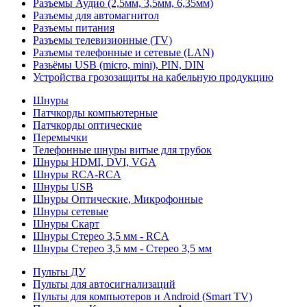
Разъемы Аудио (2,5мм, 3,5мм, 6,35мм)
Разъемы для автомагнитол
Разъемы питания
Разъемы телевизионные (TV)
Разъемы телефонные и сетевые (LAN)
Разьёмы USB (micro, mini), PIN, DIN
Устройства грозозащиты на кабельную продукцию
Шнуры
Патчкорды компьютерные
Патчкорды оптические
Перемычки
Телефонные шнуры витые для трубок
Шнуры HDMI, DVI, VGA
Шнуры RCA-RCA
Шнуры USB
Шнуры Оптические, Микрофонные
Шнуры сетевые
Шнуры Скарт
Шнуры Стерео 3,5 мм - RCA
Шнуры Стерео 3,5 мм - Стерео 3,5 мм
Пульты ДУ
Пульты для автосигнализаций
Пульты для компьютеров и Android (Smart TV)