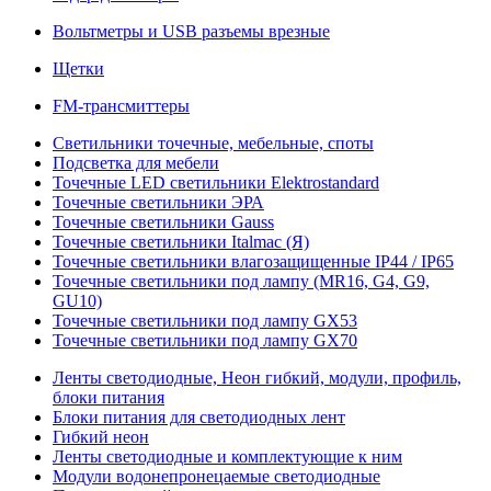
Вольтметры и USB разъемы врезные
Щетки
FM-трансмиттеры
Светильники точечные, мебельные, споты
Подсветка для мебели
Точечные LED светильники Elektrostandard
Точечные светильники ЭРА
Точечные светильники Gauss
Точечные светильники Italmac (Я)
Точечные светильники влагозащищенные IP44 / IP65
Точечные светильники под лампу (MR16, G4, G9,
GU10)
Точечные светильники под лампу GX53
Точечные светильники под лампу GX70
Ленты светодиодные, Неон гибкий, модули, профиль,
блоки питания
Блоки питания для светодиодных лент
Гибкий неон
Ленты светодиодные и комплектующие к ним
Модули водонепронецаемые светодиодные