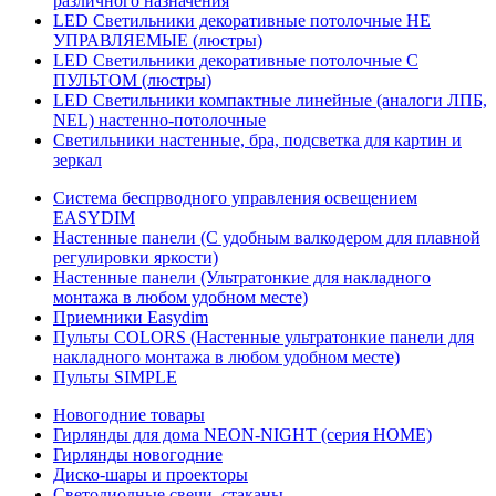
различного назначения
LED Светильники декоративные потолочные НЕ
УПРАВЛЯЕМЫЕ (люстры)
LED Светильники декоративные потолочные С
ПУЛЬТОМ (люстры)
LED Светильники компактные линейные (аналоги ЛПБ,
NEL) настенно-потолочные
Светильники настенные, бра, подсветка для картин и
зеркал
Система беспрводного управления освещением
EASYDIM
Настенные панели (С удобным валкодером для плавной
регулировки яркости)
Настенные панели (Ультратонкие для накладного
монтажа в любом удобном месте)
Приемники Easydim
Пульты COLORS (Настенные ультратонкие панели для
накладного монтажа в любом удобном месте)
Пульты SIMPLE
Новогодние товары
Гирлянды для дома NEON-NIGHT (серия HOME)
Гирлянды новогодние
Диско-шары и проекторы
Светодиодные свечи, стаканы