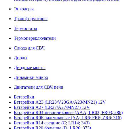
Энкодеры
Трансформаторы
Термостаты
Термопереключатели
Слюда для СВЧ
Диоды
Диодные мосты
Динамики микро
Двигатели для СВЧ печи
Батарейки
Батарейки A23 (LR23/V23GA/A23/MN21) 12V
Батарейки A27 (LR27/A27/MN27) 12V
Батарейки R03 мизинчиковые (AAA; LR03; FR03; 286)
Батарейки R06 пальчиковые (AA; LR6; FR6; ZR6; 316)
Батарейки R14 средние (C; LR14; 343)
Батарейки R20 большие (D; LR20; 373)