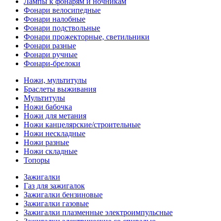
Лампы к фонарям и ночникам
Фонари велосипедные
Фонари налобные
Фонари подствольные
Фонари прожекторные, светильники
Фонари разные
Фонари ручные
Фонари-брелоки
Ножи, мультитулы
Браслеты выживания
Мультитулы
Ножи бабочка
Ножи для метания
Ножи канцелярские/строительные
Ножи нескладные
Ножи разные
Ножи складные
Топоры
Зажигалки
Газ для зажигалок
Зажигалки бензиновые
Зажигалки газовые
Зажигалки плазменные электроимпульсные