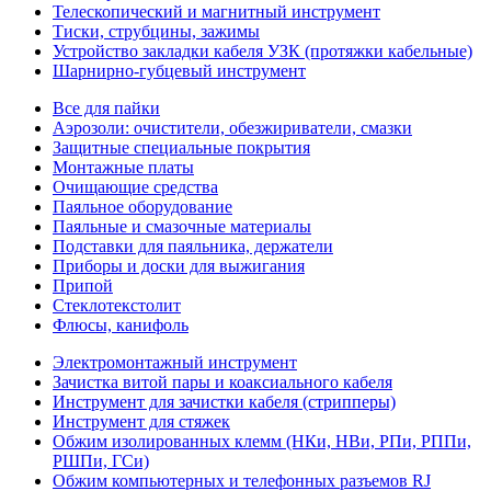
Телескопический и магнитный инструмент
Тиски, струбцины, зажимы
Устройство закладки кабеля УЗК (протяжки кабельные)
Шарнирно-губцевый инструмент
Все для пайки
Аэрозоли: очистители, обезжириватели, смазки
Защитные специальные покрытия
Монтажные платы
Очищающие средства
Паяльное оборудование
Паяльные и смазочные материалы
Подставки для паяльника, держатели
Приборы и доски для выжигания
Припой
Стеклотекстолит
Флюсы, канифоль
Электромонтажный инструмент
Зачистка витой пары и коаксиального кабеля
Инструмент для зачистки кабеля (стрипперы)
Инструмент для стяжек
Обжим изолированных клемм (НКи, НВи, РПи, РППи,
РШПи, ГСи)
Обжим компьютерных и телефонных разъемов RJ