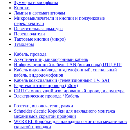
Зуммеры и микрфоны
Кнопки
Лампы к автомагнитолам
Микровыключатели и кнопки и ползунковые
переключатели
Осветительная арматура
Переключатели
Тактовые кнопки (микро)
Тумблеры
Кабель, провода
Акустический, микрофонный кабель
Информационный кабель LAN (витая пара) UTP, FTP
Кабель видеонаблюдения,телефонный, сигнальный
кабель, видеодомофонов
Кабель коаксиальный (телевизионный) TV, SAT
Радиочастотные провода (50ом)
СИП Самонесущий изолированный провод и арматура
Электрические провода / Кабель
Розетки, выключатели, рамки
Schneider electric Коробки для накладного монтажа
механизмов скрытой проводки
WERKEL Коробки для накладного монтажа механизмов
скрытой проводки