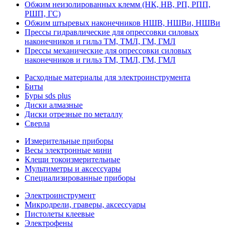
Обжим неизолированных клемм (НК, НВ, РП, РПП,
РШП, ГС)
Обжим штыревых наконечников НШВ, НШВи, НШВи
Прессы гидравлические для опрессовки силовых
наконечников и гильз ТМ, ТМЛ, ГМ, ГМЛ
Прессы механические для опрессовки силовых
наконечников и гильз ТМ, ТМЛ, ГМ, ГМЛ
Расходные материалы для электроинструмента
Биты
Буры sds plus
Диски алмазные
Диски отрезные по металлу
Сверла
Измерительные приборы
Весы электронные мини
Клещи токоизмерительные
Мультиметры и аксессуары
Специализированные приборы
Электроинструмент
Микродрели, граверы, аксессуары
Пистолеты клеевые
Электрофены