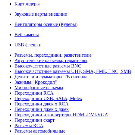
Картридеры
Звуковые карты внешние
Вентиляторы осевые (Кулеры)
Веб камеры
USB флешки
Разъемы, переходники, разветвители
Акустические разъемы, терминалы
Высокочастотные разъемы BNC
Высокочастотные разъемы UHF, SMA, FME, TNC, SMB
Делители и сумматоры ТВ сигнала
Зажимы "Крокодил"
Микрофонные разъемы
Переходники RCA
Переходники USB, SATA, Molex
Переходники джек х RCA
Переходники джек х джек
Переходники и конвертеры HDMI-DVI-VGA
Переходники скарт
Разъемы RCA
Разъемы автомобильные