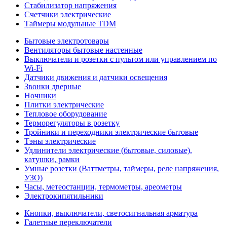
Стабилизатор напряжения
Счетчики электрические
Таймеры модульные TDM
Бытовые электротовары
Вентиляторы бытовые настенные
Выключатели и розетки с пультом или управлением по
Wi-Fi
Датчики движения и датчики освещения
Звонки дверные
Ночники
Плитки электрические
Тепловое оборудование
Терморегуляторы в розетку
Тройники и переходники электрические бытовые
Тэны электрические
Удлинители электрические (бытовые, силовые),
катушки, рамки
Умные розетки (Ваттметры, таймеры, реле напряжения,
УЗО)
Часы, метеостанции, термометры, ареометры
Электрокипятильники
Кнопки, выключатели, светосигнальная арматура
Галетные переключатели