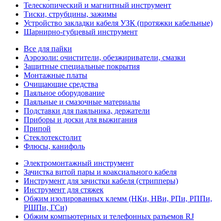
Телескопический и магнитный инструмент
Тиски, струбцины, зажимы
Устройство закладки кабеля УЗК (протяжки кабельные)
Шарнирно-губцевый инструмент
Все для пайки
Аэрозоли: очистители, обезжириватели, смазки
Защитные специальные покрытия
Монтажные платы
Очищающие средства
Паяльное оборудование
Паяльные и смазочные материалы
Подставки для паяльника, держатели
Приборы и доски для выжигания
Припой
Стеклотекстолит
Флюсы, канифоль
Электромонтажный инструмент
Зачистка витой пары и коаксиального кабеля
Инструмент для зачистки кабеля (стрипперы)
Инструмент для стяжек
Обжим изолированных клемм (НКи, НВи, РПи, РППи,
РШПи, ГСи)
Обжим компьютерных и телефонных разъемов RJ