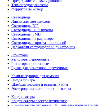
Предохранитель 382 Cylindrical
Термопредохранители
Ферритовые кольца
Светодиоды
Линзы для светодиодов
Светодиоды DIP
Светодиоды DIP Пиранья
Светодиоды SMD
Светодиоды на радиаторе
Светодиоды с прозрачной линзой
Держатели светодиодов индикаторных
Резисторы
Резисторы переменные
Резисторы постоянные
Ручки для резисторов переменных
Комплектующие для ремонта
Гнезда тюнера
Шлейфы плоские и разъемы к ним
Электродвигатели постоянного тока
Конденсаторы
Конденсаторы электролитические
Конденсаторы пусковые ДПС для электродвигателей