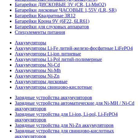
Батарейки ДИСКОВЫЕ 3V (CR, Li-MnO2)
Батарейки дисковые ЧАСОВЫЕ 1,55V (LR, SR)
Батарейки Квадратные 3R12
Батарейки Крона 9V (6F22, 6LR61)
Батарейки для слуховых аппаратов
Спецэлементы питания
Аккумуляторы
Аккумуляторы Li-Fe литий-железо-фосфатные LiFePO4
Аккумуляторы Li-ion литиевые
Аккумуляторы Li-Pol литий-полимерные
Аккумуляторы Ni-Cd
Аккумуляторы Ni-Mh
Аккумуляторы Ni-Zn
Аккумуляторы дисковые
Аккумуляторы свинцово-кислотные
Зарядные устройства аккумуляторов
Зарядные устройства автоматические для Ni-MH / Ni-Cd
аккумуляторов
Зарядные устройства для Li-ion, Li-pol, Li-FePO4
аккумуляторов
Зарядные устройства для Ni-Zn аккумуляторов
Зарядные устройства для свинцово-кислотных
аккумуляторов