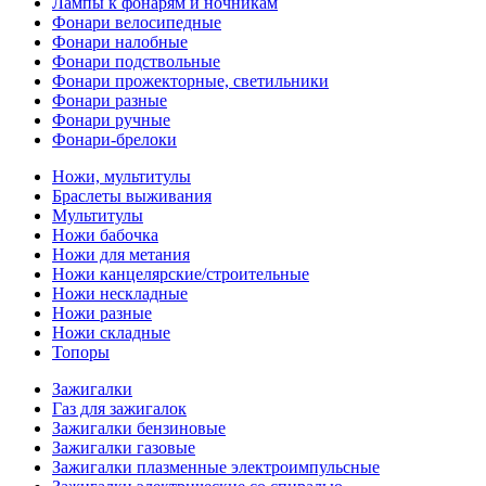
Лампы к фонарям и ночникам
Фонари велосипедные
Фонари налобные
Фонари подствольные
Фонари прожекторные, светильники
Фонари разные
Фонари ручные
Фонари-брелоки
Ножи, мультитулы
Браслеты выживания
Мультитулы
Ножи бабочка
Ножи для метания
Ножи канцелярские/строительные
Ножи нескладные
Ножи разные
Ножи складные
Топоры
Зажигалки
Газ для зажигалок
Зажигалки бензиновые
Зажигалки газовые
Зажигалки плазменные электроимпульсные