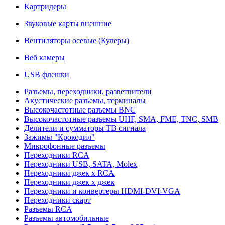
Картридеры
Звуковые карты внешние
Вентиляторы осевые (Кулеры)
Веб камеры
USB флешки
Разъемы, переходники, разветвители
Акустические разъемы, терминалы
Высокочастотные разъемы BNC
Высокочастотные разъемы UHF, SMA, FME, TNC, SMB
Делители и сумматоры ТВ сигнала
Зажимы "Крокодил"
Микрофонные разъемы
Переходники RCA
Переходники USB, SATA, Molex
Переходники джек х RCA
Переходники джек х джек
Переходники и конвертеры HDMI-DVI-VGA
Переходники скарт
Разъемы RCA
Разъемы автомобильные