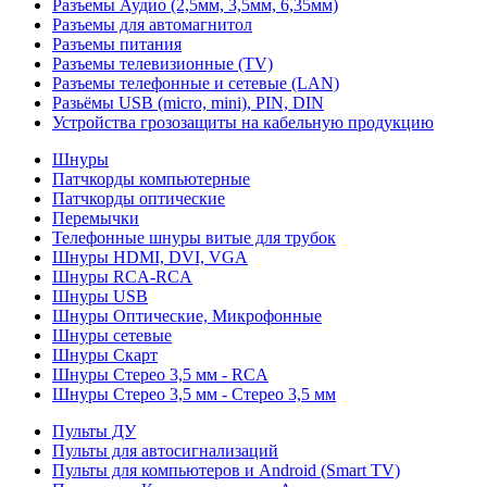
Разъемы Аудио (2,5мм, 3,5мм, 6,35мм)
Разъемы для автомагнитол
Разъемы питания
Разъемы телевизионные (TV)
Разъемы телефонные и сетевые (LAN)
Разьёмы USB (micro, mini), PIN, DIN
Устройства грозозащиты на кабельную продукцию
Шнуры
Патчкорды компьютерные
Патчкорды оптические
Перемычки
Телефонные шнуры витые для трубок
Шнуры HDMI, DVI, VGA
Шнуры RCA-RCA
Шнуры USB
Шнуры Оптические, Микрофонные
Шнуры сетевые
Шнуры Скарт
Шнуры Стерео 3,5 мм - RCA
Шнуры Стерео 3,5 мм - Стерео 3,5 мм
Пульты ДУ
Пульты для автосигнализаций
Пульты для компьютеров и Android (Smart TV)