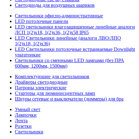
Светодиоды для воздушных шариков
Светильники офисно-административные
LED потолочные панели
LED светильники влагозащищенные линейные аналоги
ЛСП 1(2)х18, 1(2)х36, 1(2)х58 IP65
LED Светильники линейные (аналоги ЛВО/ЛПО
1(2)х18, 1(2)х36)
LED Светильники потолочные встраиваемые Downlight
ультатонкие
Светильники со сменными LED лампами (без ПРА
600мм, 1200мм, 1500мм)
Комплектующие для светильников
Драйверы светодиодные
Патроны электрические
Стартеры для люминисцентных ламп
Шнуры сетевые и выключатели (диммеры) для бра
Умный свет
Лампочки
Лента
Розетки
Светильники