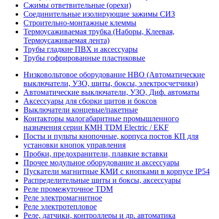
Сжимы ответвительные (орехи)
Соединительные изолирующие зажимы СИЗ
Строительно-монтажные клеммы
Термоусаживаемая трубка (Наборы, Клеевая,
Термоусаживаемая лента)
Трубы гладкие ПВХ и аксессуары
Трубы гофрированные пластиковые
Низковольтовое оборудование НВО (Автоматические
выключатели, УЗО, щиты, боксы, электросчетчики)
Автоматические выключатели, УЗО, Диф. автоматы
Аксессуары для сборки щитов и боксов
Выключатели концевые/пакетные
Контакторы малогабаритные промышленного
назначения серии КМН TDM Electric / EKF
Посты и пульты кнопочные, корпуса постов КП для
установки кнопок управления
Пробки, предохранители, плавкие вставки
Прочее модульное оборудование и аксессуары
Пускатели магнитные КМИ с кнопками в корпусе IP54
Распределительные щиты и боксы, аксессуары
Реле промежуточное TDM
Реле электромагнитное
Реле электротепловое
Реле, датчики, контроллеры и др. автоматика