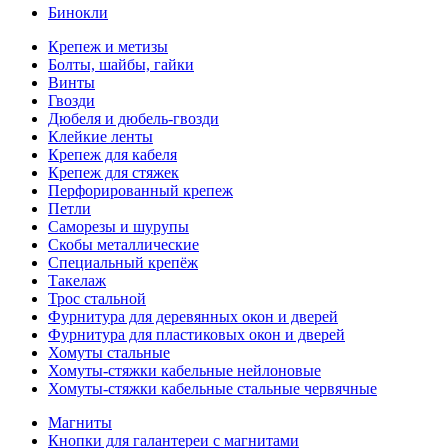
Бинокли
Крепеж и метизы
Болты, шайбы, гайки
Винты
Гвозди
Дюбеля и дюбель-гвозди
Клейкие ленты
Крепеж для кабеля
Крепеж для стяжек
Перфорированный крепеж
Петли
Саморезы и шурупы
Скобы металлические
Специальный крепёж
Такелаж
Трос стальной
Фурнитура для деревянных окон и дверей
Фурнитура для пластиковых окон и дверей
Хомуты стальные
Хомуты-стяжки кабельные нейлоновые
Хомуты-стяжки кабельные стальные червячные
Магниты
Кнопки для галантереи с магнитами