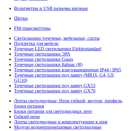
Вольтметры и USB разъемы врезные
Щетки
FM-трансмиттеры
Светильники точечные, мебельные, споты
Подсветка для мебели
Точечные LED светильники Elektrostandard
Точечные светильники ЭРА
Точечные светильники Gauss
Точечные светильники Italmac (Я)
Точечные светильники влагозащищенные IP44 / IP65
Точечные светильники под лампу (MR16, G4, G9,
GU10)
Точечные светильники под лампу GX53
Точечные светильники под лампу GX70
Ленты светодиодные, Неон гибкий, модули, профиль,
блоки питания
Блоки питания для светодиодных лент
Гибкий неон
Ленты светодиодные и комплектующие к ним
Модули водонепронецаемые светодиодные