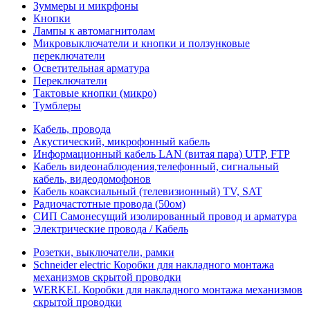
Зуммеры и микрфоны
Кнопки
Лампы к автомагнитолам
Микровыключатели и кнопки и ползунковые
переключатели
Осветительная арматура
Переключатели
Тактовые кнопки (микро)
Тумблеры
Кабель, провода
Акустический, микрофонный кабель
Информационный кабель LAN (витая пара) UTP, FTP
Кабель видеонаблюдения,телефонный, сигнальный
кабель, видеодомофонов
Кабель коаксиальный (телевизионный) TV, SAT
Радиочастотные провода (50ом)
СИП Самонесущий изолированный провод и арматура
Электрические провода / Кабель
Розетки, выключатели, рамки
Schneider electric Коробки для накладного монтажа
механизмов скрытой проводки
WERKEL Коробки для накладного монтажа механизмов
скрытой проводки