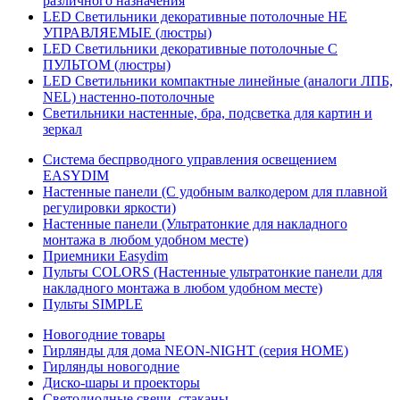
различного назначения
LED Светильники декоративные потолочные НЕ
УПРАВЛЯЕМЫЕ (люстры)
LED Светильники декоративные потолочные С
ПУЛЬТОМ (люстры)
LED Светильники компактные линейные (аналоги ЛПБ,
NEL) настенно-потолочные
Светильники настенные, бра, подсветка для картин и
зеркал
Система беспрводного управления освещением
EASYDIM
Настенные панели (С удобным валкодером для плавной
регулировки яркости)
Настенные панели (Ультратонкие для накладного
монтажа в любом удобном месте)
Приемники Easydim
Пульты COLORS (Настенные ультратонкие панели для
накладного монтажа в любом удобном месте)
Пульты SIMPLE
Новогодние товары
Гирлянды для дома NEON-NIGHT (серия HOME)
Гирлянды новогодние
Диско-шары и проекторы
Светодиодные свечи, стаканы