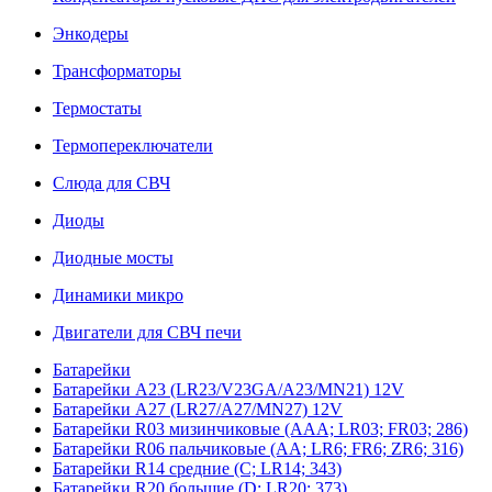
Энкодеры
Трансформаторы
Термостаты
Термопереключатели
Слюда для СВЧ
Диоды
Диодные мосты
Динамики микро
Двигатели для СВЧ печи
Батарейки
Батарейки A23 (LR23/V23GA/A23/MN21) 12V
Батарейки A27 (LR27/A27/MN27) 12V
Батарейки R03 мизинчиковые (AAA; LR03; FR03; 286)
Батарейки R06 пальчиковые (AA; LR6; FR6; ZR6; 316)
Батарейки R14 средние (C; LR14; 343)
Батарейки R20 большие (D; LR20; 373)