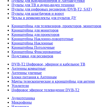
Пульты для Кондиционеров и Автоакустики
Пульты для ТВ и аудио-видео техники
Пульты для цифровых ресиверов (DVB-T2, SAT)
Пульты для шлагбаумов и ворот
Чехлы и ремкомплекты для пультов ДУ
Кронштейны для телевизоров, проекторов, мониторов
Кронштейны для мониторов
Кронштейны для проекторов
Кронштейны Наклонно-повортотные
Кронштейны Наклонные
Кронштейны Потолочные
Кронштейны Фиксированные
Подставки для ресиверов
DVB-T2 Цифровое, эфирное и кабельное ТВ
Антенны комнатные
Антенны уличные
Блоки питания к Антеннам
Мачты телескопические и кронштейны для антенн
Усилители
Цифровое эфирное телевидение DVB-Т2
Аудиотехника
Микрофоны
Наушники