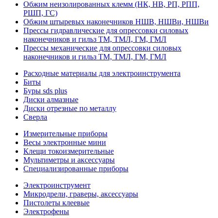
Обжим неизолированных клемм (НК, НВ, РП, РПП,
РШП, ГС)
Обжим штыревых наконечников НШВ, НШВи, НШВи
Прессы гидравлические для опрессовки силовых
наконечников и гильз ТМ, ТМЛ, ГМ, ГМЛ
Прессы механические для опрессовки силовых
наконечников и гильз ТМ, ТМЛ, ГМ, ГМЛ
Расходные материалы для электроинструмента
Биты
Буры sds plus
Диски алмазные
Диски отрезные по металлу
Сверла
Измерительные приборы
Весы электронные мини
Клещи токоизмерительные
Мультиметры и аксессуары
Специализированные приборы
Электроинструмент
Микродрели, граверы, аксессуары
Пистолеты клеевые
Электрофены