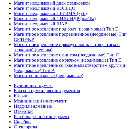
Магнит неодимовый диск с зенковкой
Магнит неодимовый КОЛЬЦО
Магнит неодимовый ПРИЗМА (куб)
Магнит неодимовый ЦИЛИНДР (шайба)
Магнит неодимовый ШАР
Магнитное крепление под болт (неодимовые) Тип D
Магнитное крепление прорезиненное (неодимовые) Тип
CP/HP/KP
Магнитное крепление прямоугольник с отверстием и
зенковкой (неодим)
Магнитное крепление с винтом (неодимовые) Тип С
Магнитное крепление с крючком (неодимовые) Тип Е
Магнитное крепление со сквозным отверстием круглый
(неодимовые) Тип А
Магниты поисковые (неодимовые)
Ручной инструмент
Боксы и сумки для инструментов
Ключи
Медицинский инструмент
Надфили алмазные
Отвертки
Резьбонарезной инструмент
Скребки
Стеклорезы