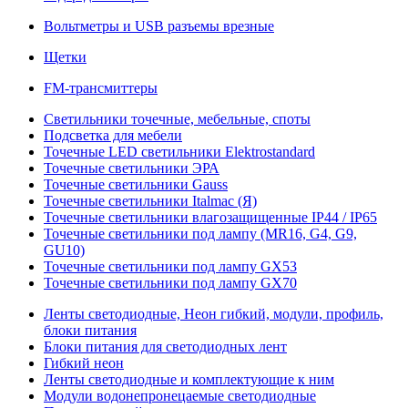
Вольтметры и USB разъемы врезные
Щетки
FM-трансмиттеры
Светильники точечные, мебельные, споты
Подсветка для мебели
Точечные LED светильники Elektrostandard
Точечные светильники ЭРА
Точечные светильники Gauss
Точечные светильники Italmac (Я)
Точечные светильники влагозащищенные IP44 / IP65
Точечные светильники под лампу (MR16, G4, G9,
GU10)
Точечные светильники под лампу GX53
Точечные светильники под лампу GX70
Ленты светодиодные, Неон гибкий, модули, профиль,
блоки питания
Блоки питания для светодиодных лент
Гибкий неон
Ленты светодиодные и комплектующие к ним
Модули водонепронецаемые светодиодные