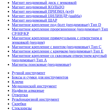
Магнит неодимовый диск с зенковкой
Магнит неодимовый КОЛЬЦО
Магнит неодимовый ПРИЗМА (куб)
Магнит неодимовый ЦИЛИНДР (шайба)
Магнит неодимовый ШАР
Магнитное крепление под болт (неодимовые) Тип D
Магнитное крепление прорезиненное (неодимовые) Тип
CP/HP/KP
Магнитное крепление прямоугольник с отверстием и
зенковкой (неодим)
Магнитное крепление с винтом (неодимовые) Тип С
Магнитное крепление с крючком (неодимовые) Тип Е
Магнитное крепление со сквозным отверстием круглый
(неодимовые) Тип А
Магниты поисковые (неодимовые)
Ручной инструмент
Боксы и сумки для инструментов
Ключи
Медицинский инструмент
Надфили алмазные
Отвертки
Резьбонарезной инструмент
Скребки
Стеклорезы