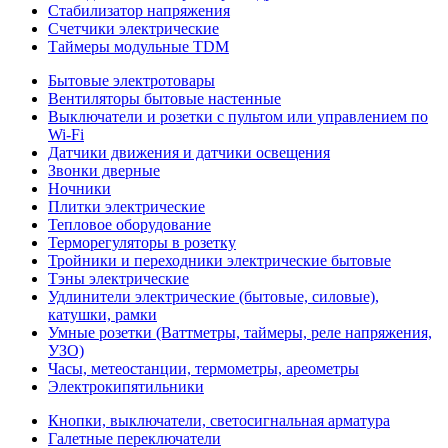
Стабилизатор напряжения
Счетчики электрические
Таймеры модульные TDM
Бытовые электротовары
Вентиляторы бытовые настенные
Выключатели и розетки с пультом или управлением по
Wi-Fi
Датчики движения и датчики освещения
Звонки дверные
Ночники
Плитки электрические
Тепловое оборудование
Терморегуляторы в розетку
Тройники и переходники электрические бытовые
Тэны электрические
Удлинители электрические (бытовые, силовые),
катушки, рамки
Умные розетки (Ваттметры, таймеры, реле напряжения,
УЗО)
Часы, метеостанции, термометры, ареометры
Электрокипятильники
Кнопки, выключатели, светосигнальная арматура
Галетные переключатели