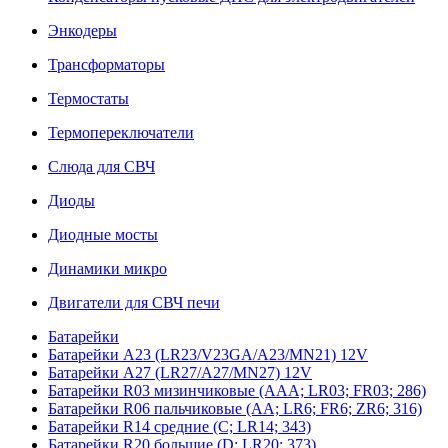
Энкодеры
Трансформаторы
Термостаты
Термопереключатели
Слюда для СВЧ
Диоды
Диодные мосты
Динамики микро
Двигатели для СВЧ печи
Батарейки
Батарейки A23 (LR23/V23GA/A23/MN21) 12V
Батарейки A27 (LR27/A27/MN27) 12V
Батарейки R03 мизинчиковые (AAA; LR03; FR03; 286)
Батарейки R06 пальчиковые (AA; LR6; FR6; ZR6; 316)
Батарейки R14 средние (C; LR14; 343)
Батарейки R20 большие (D; LR20; 373)