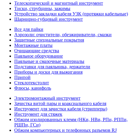
Телескопический и магнитный инструмент
Тиски, струбцины, зажимы
Устройство закладки кабеля УЗК (протяжки кабельные)
Шарнирно-губцевый инструмент
Все для пайки
Аэрозоли: очистители, обезжириватели, смазки
Защитные специальные покрытия
Монтажные платы
Очищающие средства
Паяльное оборудование
Паяльные и смазочные материалы
Подставки для паяльника, держатели
Приборы и доски для выжигания
Припой
Стеклотекстолит
Флюсы, канифоль
Электромонтажный инструмент
Зачистка витой пары и коаксиального кабеля
Инструмент для зачистки кабеля (стрипперы)
Инструмент для стяжек
Обжим изолированных клемм (НКи, НВи, РПи, РППи,
РШПи, ГСи)
Обжим компьютерных и телефонных разъемов RJ