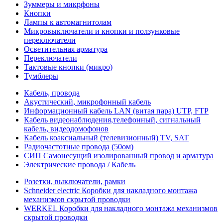
Зуммеры и микрфоны
Кнопки
Лампы к автомагнитолам
Микровыключатели и кнопки и ползунковые
переключатели
Осветительная арматура
Переключатели
Тактовые кнопки (микро)
Тумблеры
Кабель, провода
Акустический, микрофонный кабель
Информационный кабель LAN (витая пара) UTP, FTP
Кабель видеонаблюдения,телефонный, сигнальный
кабель, видеодомофонов
Кабель коаксиальный (телевизионный) TV, SAT
Радиочастотные провода (50ом)
СИП Самонесущий изолированный провод и арматура
Электрические провода / Кабель
Розетки, выключатели, рамки
Schneider electric Коробки для накладного монтажа
механизмов скрытой проводки
WERKEL Коробки для накладного монтажа механизмов
скрытой проводки