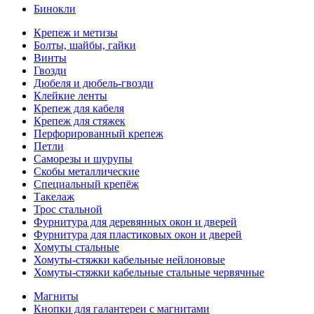
Бинокли
Крепеж и метизы
Болты, шайбы, гайки
Винты
Гвозди
Дюбеля и дюбель-гвозди
Клейкие ленты
Крепеж для кабеля
Крепеж для стяжек
Перфорированный крепеж
Петли
Саморезы и шурупы
Скобы металлические
Специальный крепёж
Такелаж
Трос стальной
Фурнитура для деревянных окон и дверей
Фурнитура для пластиковых окон и дверей
Хомуты стальные
Хомуты-стяжки кабельные нейлоновые
Хомуты-стяжки кабельные стальные червячные
Магниты
Кнопки для галантереи с магнитами