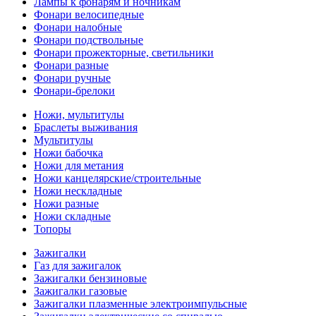
Лампы к фонарям и ночникам
Фонари велосипедные
Фонари налобные
Фонари подствольные
Фонари прожекторные, светильники
Фонари разные
Фонари ручные
Фонари-брелоки
Ножи, мультитулы
Браслеты выживания
Мультитулы
Ножи бабочка
Ножи для метания
Ножи канцелярские/строительные
Ножи нескладные
Ножи разные
Ножи складные
Топоры
Зажигалки
Газ для зажигалок
Зажигалки бензиновые
Зажигалки газовые
Зажигалки плазменные электроимпульсные