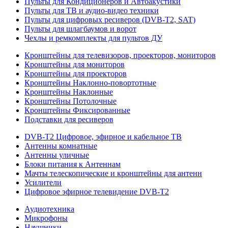
Пульты для Кондиционеров и Автоакустики
Пульты для ТВ и аудио-видео техники
Пульты для цифровых ресиверов (DVB-T2, SAT)
Пульты для шлагбаумов и ворот
Чехлы и ремкомплекты для пультов ДУ
Кронштейны для телевизоров, проекторов, мониторов
Кронштейны для мониторов
Кронштейны для проекторов
Кронштейны Наклонно-повортотные
Кронштейны Наклонные
Кронштейны Потолочные
Кронштейны Фиксированные
Подставки для ресиверов
DVB-T2 Цифровое, эфирное и кабельное ТВ
Антенны комнатные
Антенны уличные
Блоки питания к Антеннам
Мачты телескопические и кронштейны для антенн
Усилители
Цифровое эфирное телевидение DVB-Т2
Аудиотехника
Микрофоны
Наушники