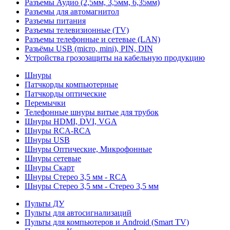
Разъемы Аудио (2,5мм, 3,5мм, 6,35мм)
Разъемы для автомагнитол
Разъемы питания
Разъемы телевизионные (TV)
Разъемы телефонные и сетевые (LAN)
Разьёмы USB (micro, mini), PIN, DIN
Устройства грозозащиты на кабельную продукцию
Шнуры
Патчкорды компьютерные
Патчкорды оптические
Перемычки
Телефонные шнуры витые для трубок
Шнуры HDMI, DVI, VGA
Шнуры RCA-RCA
Шнуры USB
Шнуры Оптические, Микрофонные
Шнуры сетевые
Шнуры Скарт
Шнуры Стерео 3,5 мм - RCA
Шнуры Стерео 3,5 мм - Стерео 3,5 мм
Пульты ДУ
Пульты для автосигнализаций
Пульты для компьютеров и Android (Smart TV)