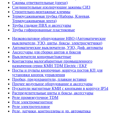
Сжимы ответвительные (орехи)
Соединительные изолирующие зажимы СИЗ
Строительно-монтажные клеммы
Термоусаживаемая трубка (Наборы, Клеевая,
Термоусаживаемая лента)
Трубы гладкие ПВХ и аксессуары
Трубы гофрированные пластиковые
Низковольтовое оборудование НВО (Автоматические
выключатели, УЗО, щиты, боксы, электросчетчики)
Автоматические выключатели, УЗО, Диф. автоматы
Аксессуары для сборки щитов и боксов
Выключатели концевые/пакетные
Контакторы малогабаритные промышленного
назначения серии КМН TDM Electric / EKF
Посты и пульты кнопочные, корпуса постов КП для
установки кнопок управления
Пробки, предохранители, плавкие вставки
Прочее модульное оборудование и аксессуары
Пускатели магнитные КМИ с кнопками в корпусе IP54
Распределительные щиты и боксы, аксессуары
Реле промежуточное TDM
Реле электромагнитное
Реле электротепловое
Реле, датчики, контроллеры и др. автоматика