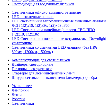
Светодиоды для воздушных шариков
Светильники офисно-административные
LED потолочные панели
LED светильники влагозащищенные линейные аналоги
ЛСП 1(2)х18, 1(2)х36, 1(2)х58 IP65
LED Светильники линейные (аналоги ЛВО/ЛПО
1(2)х18, 1(2)х36)
LED Светильники потолочные встраиваемые Downlight
ультатонкие
Светильники со сменными LED лампами (без ПРА
600мм, 1200мм, 1500мм)
Комплектующие для светильников
Драйверы светодиодные
Патроны электрические
Стартеры для люминисцентных ламп
Шнуры сетевые и выключатели (диммеры) для бра
Умный свет
Лампочки
Лента
Розетки
Светильники