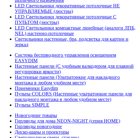
различного назначения
LED Светильники декоративные потолочные НЕ
УПРАВЛЯЕМЫЕ (люстры)
LED Светильники декоративные потолочные С
ПУЛЬТОМ (люстры)
LED Светильники компактные линейные (аналоги ЛПБ,
NEL) настенно-потолочные
Светильники настенные, бра, подсветка для картин и
зеркал
Система беспрводного управления освещением
EASYDIM
Настенные панели (С удобным валкодером для плавной
регулировки яркости)
Настенные панели (Ультратонкие для накладного
монтажа в любом удобном месте)
Приемники Easydim
Пульты COLORS (Настенные ультратонкие панели для
накладного монтажа в любом удобном месте)
Пульты SIMPLE
Новогодние товары
Гирлянды для дома NEON-NIGHT (серия HOME)
Гирлянды новогодние
Диско-шары и проекторы
Светодиодные свечи, стаканы