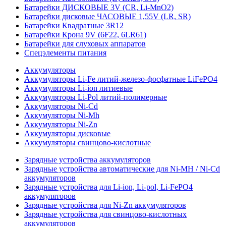
Батарейки ДИСКОВЫЕ 3V (CR, Li-MnO2)
Батарейки дисковые ЧАСОВЫЕ 1,55V (LR, SR)
Батарейки Квадратные 3R12
Батарейки Крона 9V (6F22, 6LR61)
Батарейки для слуховых аппаратов
Спецэлементы питания
Аккумуляторы
Аккумуляторы Li-Fe литий-железо-фосфатные LiFePO4
Аккумуляторы Li-ion литиевые
Аккумуляторы Li-Pol литий-полимерные
Аккумуляторы Ni-Cd
Аккумуляторы Ni-Mh
Аккумуляторы Ni-Zn
Аккумуляторы дисковые
Аккумуляторы свинцово-кислотные
Зарядные устройства аккумуляторов
Зарядные устройства автоматические для Ni-MH / Ni-Cd
аккумуляторов
Зарядные устройства для Li-ion, Li-pol, Li-FePO4
аккумуляторов
Зарядные устройства для Ni-Zn аккумуляторов
Зарядные устройства для свинцово-кислотных
аккумуляторов