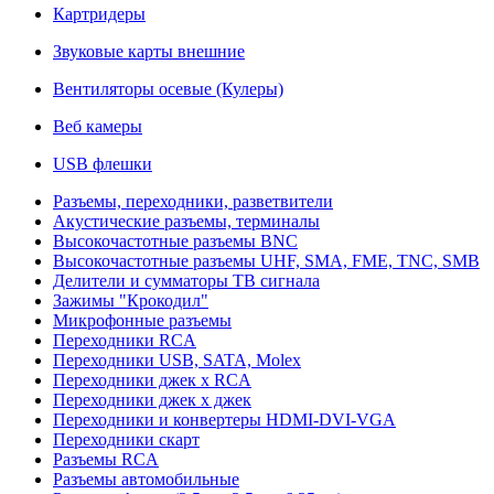
Картридеры
Звуковые карты внешние
Вентиляторы осевые (Кулеры)
Веб камеры
USB флешки
Разъемы, переходники, разветвители
Акустические разъемы, терминалы
Высокочастотные разъемы BNC
Высокочастотные разъемы UHF, SMA, FME, TNC, SMB
Делители и сумматоры ТВ сигнала
Зажимы "Крокодил"
Микрофонные разъемы
Переходники RCA
Переходники USB, SATA, Molex
Переходники джек х RCA
Переходники джек х джек
Переходники и конвертеры HDMI-DVI-VGA
Переходники скарт
Разъемы RCA
Разъемы автомобильные