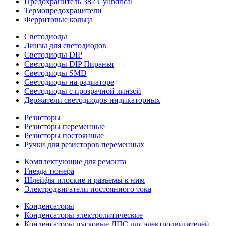
Предохранитель 382 Cylindrical
Термопредохранители
Ферритовые кольца
Светодиоды
Линзы для светодиодов
Светодиоды DIP
Светодиоды DIP Пиранья
Светодиоды SMD
Светодиоды на радиаторе
Светодиоды с прозрачной линзой
Держатели светодиодов индикаторных
Резисторы
Резисторы переменные
Резисторы постоянные
Ручки для резисторов переменных
Комплектующие для ремонта
Гнезда тюнера
Шлейфы плоские и разъемы к ним
Электродвигатели постоянного тока
Конденсаторы
Конденсаторы электролитические
Конденсаторы пусковые ДПС для электродвигателей