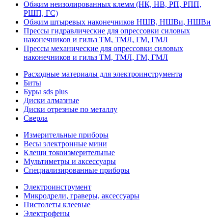
Обжим неизолированных клемм (НК, НВ, РП, РПП,
РШП, ГС)
Обжим штыревых наконечников НШВ, НШВи, НШВи
Прессы гидравлические для опрессовки силовых
наконечников и гильз ТМ, ТМЛ, ГМ, ГМЛ
Прессы механические для опрессовки силовых
наконечников и гильз ТМ, ТМЛ, ГМ, ГМЛ
Расходные материалы для электроинструмента
Биты
Буры sds plus
Диски алмазные
Диски отрезные по металлу
Сверла
Измерительные приборы
Весы электронные мини
Клещи токоизмерительные
Мультиметры и аксессуары
Специализированные приборы
Электроинструмент
Микродрели, граверы, аксессуары
Пистолеты клеевые
Электрофены