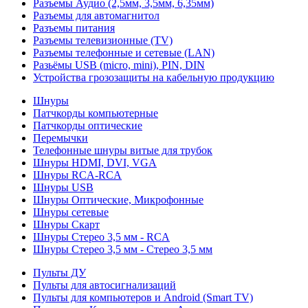
Разъемы Аудио (2,5мм, 3,5мм, 6,35мм)
Разъемы для автомагнитол
Разъемы питания
Разъемы телевизионные (TV)
Разъемы телефонные и сетевые (LAN)
Разьёмы USB (micro, mini), PIN, DIN
Устройства грозозащиты на кабельную продукцию
Шнуры
Патчкорды компьютерные
Патчкорды оптические
Перемычки
Телефонные шнуры витые для трубок
Шнуры HDMI, DVI, VGA
Шнуры RCA-RCA
Шнуры USB
Шнуры Оптические, Микрофонные
Шнуры сетевые
Шнуры Скарт
Шнуры Стерео 3,5 мм - RCA
Шнуры Стерео 3,5 мм - Стерео 3,5 мм
Пульты ДУ
Пульты для автосигнализаций
Пульты для компьютеров и Android (Smart TV)