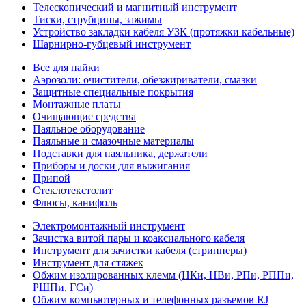
Телескопический и магнитный инструмент
Тиски, струбцины, зажимы
Устройство закладки кабеля УЗК (протяжки кабельные)
Шарнирно-губцевый инструмент
Все для пайки
Аэрозоли: очистители, обезжириватели, смазки
Защитные специальные покрытия
Монтажные платы
Очищающие средства
Паяльное оборудование
Паяльные и смазочные материалы
Подставки для паяльника, держатели
Приборы и доски для выжигания
Припой
Стеклотекстолит
Флюсы, канифоль
Электромонтажный инструмент
Зачистка витой пары и коаксиального кабеля
Инструмент для зачистки кабеля (стрипперы)
Инструмент для стяжек
Обжим изолированных клемм (НКи, НВи, РПи, РППи,
РШПи, ГСи)
Обжим компьютерных и телефонных разъемов RJ