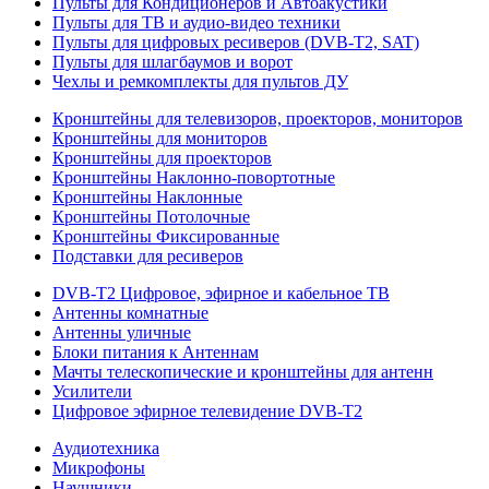
Пульты для Кондиционеров и Автоакустики
Пульты для ТВ и аудио-видео техники
Пульты для цифровых ресиверов (DVB-T2, SAT)
Пульты для шлагбаумов и ворот
Чехлы и ремкомплекты для пультов ДУ
Кронштейны для телевизоров, проекторов, мониторов
Кронштейны для мониторов
Кронштейны для проекторов
Кронштейны Наклонно-повортотные
Кронштейны Наклонные
Кронштейны Потолочные
Кронштейны Фиксированные
Подставки для ресиверов
DVB-T2 Цифровое, эфирное и кабельное ТВ
Антенны комнатные
Антенны уличные
Блоки питания к Антеннам
Мачты телескопические и кронштейны для антенн
Усилители
Цифровое эфирное телевидение DVB-Т2
Аудиотехника
Микрофоны
Наушники