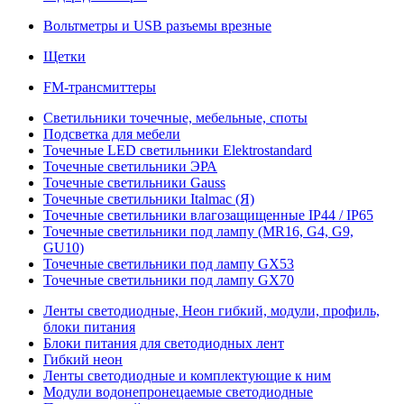
Вольтметры и USB разъемы врезные
Щетки
FM-трансмиттеры
Светильники точечные, мебельные, споты
Подсветка для мебели
Точечные LED светильники Elektrostandard
Точечные светильники ЭРА
Точечные светильники Gauss
Точечные светильники Italmac (Я)
Точечные светильники влагозащищенные IP44 / IP65
Точечные светильники под лампу (MR16, G4, G9,
GU10)
Точечные светильники под лампу GX53
Точечные светильники под лампу GX70
Ленты светодиодные, Неон гибкий, модули, профиль,
блоки питания
Блоки питания для светодиодных лент
Гибкий неон
Ленты светодиодные и комплектующие к ним
Модули водонепронецаемые светодиодные