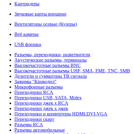
Картридеры
Звуковые карты внешние
Вентиляторы осевые (Кулеры)
Веб камеры
USB флешки
Разъемы, переходники, разветвители
Акустические разъемы, терминалы
Высокочастотные разъемы BNC
Высокочастотные разъемы UHF, SMA, FME, TNC, SMB
Делители и сумматоры ТВ сигнала
Зажимы "Крокодил"
Микрофонные разъемы
Переходники RCA
Переходники USB, SATA, Molex
Переходники джек х RCA
Переходники джек х джек
Переходники и конвертеры HDMI-DVI-VGA
Переходники скарт
Разъемы RCA
Разъемы автомобильные