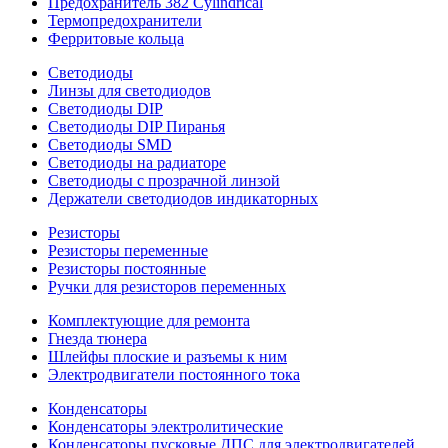
Предохранитель 382 Cylindrical
Термопредохранители
Ферритовые кольца
Светодиоды
Линзы для светодиодов
Светодиоды DIP
Светодиоды DIP Пиранья
Светодиоды SMD
Светодиоды на радиаторе
Светодиоды с прозрачной линзой
Держатели светодиодов индикаторных
Резисторы
Резисторы переменные
Резисторы постоянные
Ручки для резисторов переменных
Комплектующие для ремонта
Гнезда тюнера
Шлейфы плоские и разъемы к ним
Электродвигатели постоянного тока
Конденсаторы
Конденсаторы электролитические
Конденсаторы пусковые ДПС для электродвигателей