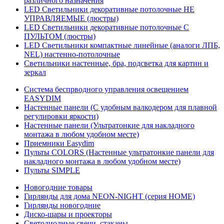
различного назначения
LED Светильники декоративные потолочные НЕ
УПРАВЛЯЕМЫЕ (люстры)
LED Светильники декоративные потолочные С
ПУЛЬТОМ (люстры)
LED Светильники компактные линейные (аналоги ЛПБ,
NEL) настенно-потолочные
Светильники настенные, бра, подсветка для картин и
зеркал
Система беспрводного управления освещением
EASYDIM
Настенные панели (С удобным валкодером для плавной
регулировки яркости)
Настенные панели (Ультратонкие для накладного
монтажа в любом удобном месте)
Приемники Easydim
Пульты COLORS (Настенные ультратонкие панели для
накладного монтажа в любом удобном месте)
Пульты SIMPLE
Новогодние товары
Гирлянды для дома NEON-NIGHT (серия HOME)
Гирлянды новогодние
Диско-шары и проекторы
Светодиодные свечи, стаканы