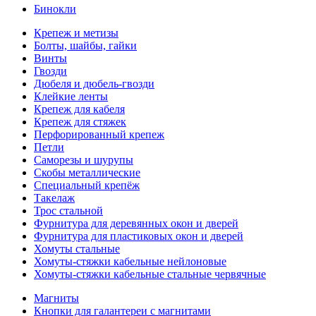
Бинокли
Крепеж и метизы
Болты, шайбы, гайки
Винты
Гвозди
Дюбеля и дюбель-гвозди
Клейкие ленты
Крепеж для кабеля
Крепеж для стяжек
Перфорированный крепеж
Петли
Саморезы и шурупы
Скобы металлические
Специальный крепёж
Такелаж
Трос стальной
Фурнитура для деревянных окон и дверей
Фурнитура для пластиковых окон и дверей
Хомуты стальные
Хомуты-стяжки кабельные нейлоновые
Хомуты-стяжки кабельные стальные червячные
Магниты
Кнопки для галантереи с магнитами