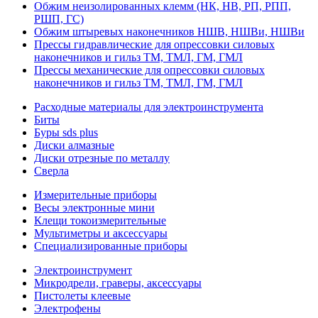
Обжим неизолированных клемм (НК, НВ, РП, РПП,
РШП, ГС)
Обжим штыревых наконечников НШВ, НШВи, НШВи
Прессы гидравлические для опрессовки силовых
наконечников и гильз ТМ, ТМЛ, ГМ, ГМЛ
Прессы механические для опрессовки силовых
наконечников и гильз ТМ, ТМЛ, ГМ, ГМЛ
Расходные материалы для электроинструмента
Биты
Буры sds plus
Диски алмазные
Диски отрезные по металлу
Сверла
Измерительные приборы
Весы электронные мини
Клещи токоизмерительные
Мультиметры и аксессуары
Специализированные приборы
Электроинструмент
Микродрели, граверы, аксессуары
Пистолеты клеевые
Электрофены