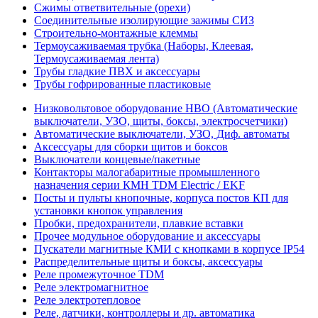
Сжимы ответвительные (орехи)
Соединительные изолирующие зажимы СИЗ
Строительно-монтажные клеммы
Термоусаживаемая трубка (Наборы, Клеевая,
Термоусаживаемая лента)
Трубы гладкие ПВХ и аксессуары
Трубы гофрированные пластиковые
Низковольтовое оборудование НВО (Автоматические
выключатели, УЗО, щиты, боксы, электросчетчики)
Автоматические выключатели, УЗО, Диф. автоматы
Аксессуары для сборки щитов и боксов
Выключатели концевые/пакетные
Контакторы малогабаритные промышленного
назначения серии КМН TDM Electric / EKF
Посты и пульты кнопочные, корпуса постов КП для
установки кнопок управления
Пробки, предохранители, плавкие вставки
Прочее модульное оборудование и аксессуары
Пускатели магнитные КМИ с кнопками в корпусе IP54
Распределительные щиты и боксы, аксессуары
Реле промежуточное TDM
Реле электромагнитное
Реле электротепловое
Реле, датчики, контроллеры и др. автоматика