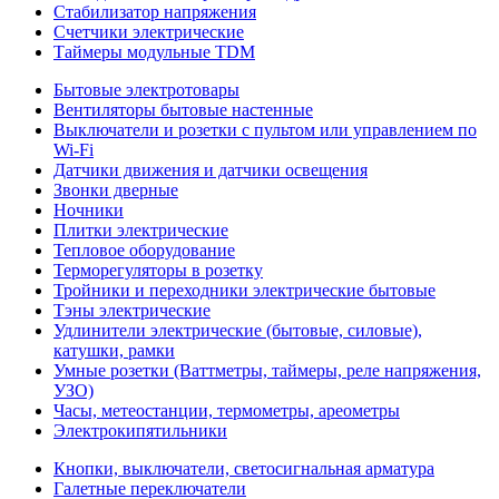
Стабилизатор напряжения
Счетчики электрические
Таймеры модульные TDM
Бытовые электротовары
Вентиляторы бытовые настенные
Выключатели и розетки с пультом или управлением по
Wi-Fi
Датчики движения и датчики освещения
Звонки дверные
Ночники
Плитки электрические
Тепловое оборудование
Терморегуляторы в розетку
Тройники и переходники электрические бытовые
Тэны электрические
Удлинители электрические (бытовые, силовые),
катушки, рамки
Умные розетки (Ваттметры, таймеры, реле напряжения,
УЗО)
Часы, метеостанции, термометры, ареометры
Электрокипятильники
Кнопки, выключатели, светосигнальная арматура
Галетные переключатели