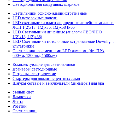
Светодиоды для воздушных шариков
Светильники офисно-административные
LED потолочные панели
LED светильники влагозащищенные линейные аналоги
ЛСП 1(2)х18, 1(2)х36, 1(2)х58 IP65
LED Светильники линейные (аналоги ЛВО/ЛПО
1(2)х18, 1(2)х36)
LED Светильники потолочные встраиваемые Downlight
ультатонкие
Светильники со сменными LED лампами (без ПРА
600мм, 1200мм, 1500мм)
Комплектующие для светильников
Драйверы светодиодные
Патроны электрические
Стартеры для люминисцентных ламп
Шнуры сетевые и выключатели (диммеры) для бра
Умный свет
Лампочки
Лента
Розетки
Светильники