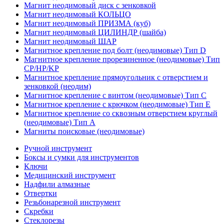
Магнит неодимовый диск с зенковкой
Магнит неодимовый КОЛЬЦО
Магнит неодимовый ПРИЗМА (куб)
Магнит неодимовый ЦИЛИНДР (шайба)
Магнит неодимовый ШАР
Магнитное крепление под болт (неодимовые) Тип D
Магнитное крепление прорезиненное (неодимовые) Тип
CP/HP/KP
Магнитное крепление прямоугольник с отверстием и
зенковкой (неодим)
Магнитное крепление с винтом (неодимовые) Тип С
Магнитное крепление с крючком (неодимовые) Тип Е
Магнитное крепление со сквозным отверстием круглый
(неодимовые) Тип А
Магниты поисковые (неодимовые)
Ручной инструмент
Боксы и сумки для инструментов
Ключи
Медицинский инструмент
Надфили алмазные
Отвертки
Резьбонарезной инструмент
Скребки
Стеклорезы