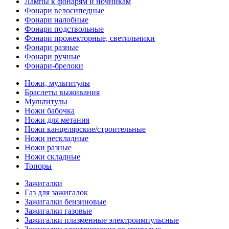
Лампы к фонарям и ночникам
Фонари велосипедные
Фонари налобные
Фонари подствольные
Фонари прожекторные, светильники
Фонари разные
Фонари ручные
Фонари-брелоки
Ножи, мультитулы
Браслеты выживания
Мультитулы
Ножи бабочка
Ножи для метания
Ножи канцелярские/строительные
Ножи нескладные
Ножи разные
Ножи складные
Топоры
Зажигалки
Газ для зажигалок
Зажигалки бензиновые
Зажигалки газовые
Зажигалки плазменные электроимпульсные