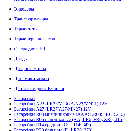
Энкодеры
Трансформаторы
Термостаты
Термопереключатели
Слюда для СВЧ
Диоды
Диодные мосты
Динамики микро
Двигатели для СВЧ печи
Батарейки
Батарейки A23 (LR23/V23GA/A23/MN21) 12V
Батарейки A27 (LR27/A27/MN27) 12V
Батарейки R03 мизинчиковые (AAA; LR03; FR03; 286)
Батарейки R06 пальчиковые (AA; LR6; FR6; ZR6; 316)
Батарейки R14 средние (C; LR14; 343)
Батарейки R20 большие (D; LR20; 373)