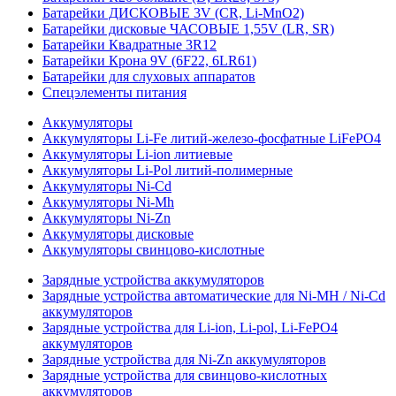
Батарейки ДИСКОВЫЕ 3V (CR, Li-MnO2)
Батарейки дисковые ЧАСОВЫЕ 1,55V (LR, SR)
Батарейки Квадратные 3R12
Батарейки Крона 9V (6F22, 6LR61)
Батарейки для слуховых аппаратов
Спецэлементы питания
Аккумуляторы
Аккумуляторы Li-Fe литий-железо-фосфатные LiFePO4
Аккумуляторы Li-ion литиевые
Аккумуляторы Li-Pol литий-полимерные
Аккумуляторы Ni-Cd
Аккумуляторы Ni-Mh
Аккумуляторы Ni-Zn
Аккумуляторы дисковые
Аккумуляторы свинцово-кислотные
Зарядные устройства аккумуляторов
Зарядные устройства автоматические для Ni-MH / Ni-Cd
аккумуляторов
Зарядные устройства для Li-ion, Li-pol, Li-FePO4
аккумуляторов
Зарядные устройства для Ni-Zn аккумуляторов
Зарядные устройства для свинцово-кислотных
аккумуляторов