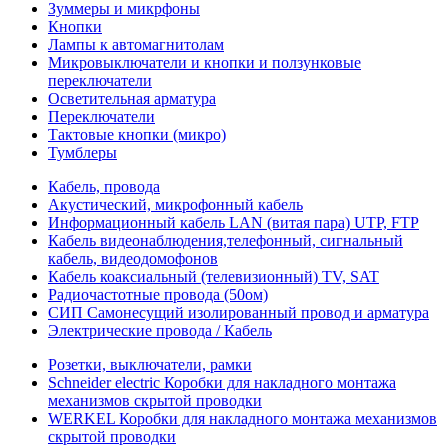
Зуммеры и микрфоны
Кнопки
Лампы к автомагнитолам
Микровыключатели и кнопки и ползунковые
переключатели
Осветительная арматура
Переключатели
Тактовые кнопки (микро)
Тумблеры
Кабель, провода
Акустический, микрофонный кабель
Информационный кабель LAN (витая пара) UTP, FTP
Кабель видеонаблюдения,телефонный, сигнальный
кабель, видеодомофонов
Кабель коаксиальный (телевизионный) TV, SAT
Радиочастотные провода (50ом)
СИП Самонесущий изолированный провод и арматура
Электрические провода / Кабель
Розетки, выключатели, рамки
Schneider electric Коробки для накладного монтажа
механизмов скрытой проводки
WERKEL Коробки для накладного монтажа механизмов
скрытой проводки