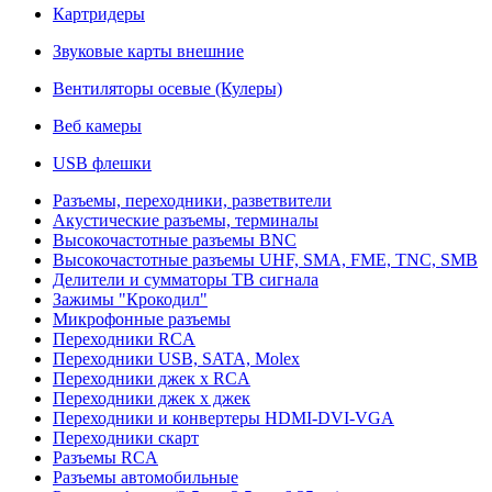
Картридеры
Звуковые карты внешние
Вентиляторы осевые (Кулеры)
Веб камеры
USB флешки
Разъемы, переходники, разветвители
Акустические разъемы, терминалы
Высокочастотные разъемы BNC
Высокочастотные разъемы UHF, SMA, FME, TNC, SMB
Делители и сумматоры ТВ сигнала
Зажимы "Крокодил"
Микрофонные разъемы
Переходники RCA
Переходники USB, SATA, Molex
Переходники джек х RCA
Переходники джек х джек
Переходники и конвертеры HDMI-DVI-VGA
Переходники скарт
Разъемы RCA
Разъемы автомобильные