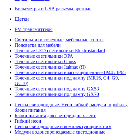
Вольтметры и USB разъемы врезные
Щетки
FM-трансмиттеры
Светильники точечные, мебельные, споты
Подсветка для мебели
Точечные LED светильники Elektrostandard
Точечные светильники ЭРА
Точечные светильники Gauss
Точечные светильники Italmac (Я)
Точечные светильники влагозащищенные IP44 / IP65
Точечные светильники под лампу (MR16, G4, G9,
GU10)
Точечные светильники под лампу GX53
Точечные светильники под лампу GX70
Ленты светодиодные, Неон гибкий, модули, профиль,
блоки питания
Блоки питания для светодиодных лент
Гибкий неон
Ленты светодиодные и комплектующие к ним
Модули водонепронецаемые светодиодные