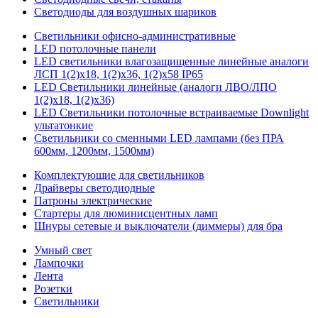
Светодиоды для воздушных шариков
Светильники офисно-административные
LED потолочные панели
LED светильники влагозащищенные линейные аналоги
ЛСП 1(2)х18, 1(2)х36, 1(2)х58 IP65
LED Светильники линейные (аналоги ЛВО/ЛПО
1(2)х18, 1(2)х36)
LED Светильники потолочные встраиваемые Downlight
ультатонкие
Светильники со сменными LED лампами (без ПРА
600мм, 1200мм, 1500мм)
Комплектующие для светильников
Драйверы светодиодные
Патроны электрические
Стартеры для люминисцентных ламп
Шнуры сетевые и выключатели (диммеры) для бра
Умный свет
Лампочки
Лента
Розетки
Светильники