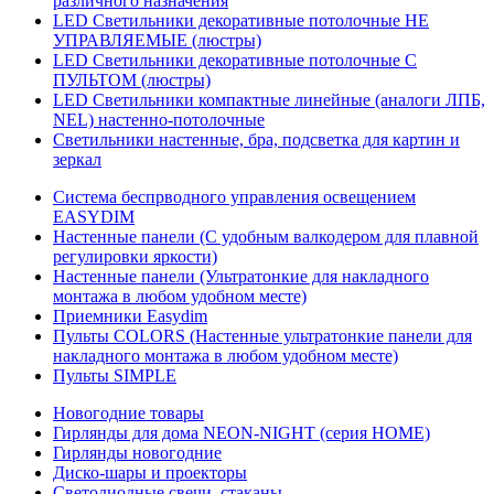
различного назначения
LED Светильники декоративные потолочные НЕ
УПРАВЛЯЕМЫЕ (люстры)
LED Светильники декоративные потолочные С
ПУЛЬТОМ (люстры)
LED Светильники компактные линейные (аналоги ЛПБ,
NEL) настенно-потолочные
Светильники настенные, бра, подсветка для картин и
зеркал
Система беспрводного управления освещением
EASYDIM
Настенные панели (С удобным валкодером для плавной
регулировки яркости)
Настенные панели (Ультратонкие для накладного
монтажа в любом удобном месте)
Приемники Easydim
Пульты COLORS (Настенные ультратонкие панели для
накладного монтажа в любом удобном месте)
Пульты SIMPLE
Новогодние товары
Гирлянды для дома NEON-NIGHT (серия HOME)
Гирлянды новогодние
Диско-шары и проекторы
Светодиодные свечи, стаканы