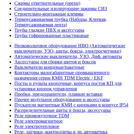
Сжимы ответвительные (орехи)
Соединительные изолирующие зажимы СИЗ
Строительно-монтажные клеммы
Термоусаживаемая трубка (Наборы, Клеевая,
Термоусаживаемая лента)
Трубы гладкие ПВХ и аксессуары
Трубы гофрированные пластиковые
Низковольтовое оборудование НВО (Автоматические
выключатели, УЗО, щиты, боксы, электросчетчики)
Автоматические выключатели, УЗО, Диф. автоматы
Аксессуары для сборки щитов и боксов
Выключатели концевые/пакетные
Контакторы малогабаритные промышленного
назначения серии КМН TDM Electric / EKF
Посты и пульты кнопочные, корпуса постов КП для
установки кнопок управления
Пробки, предохранители, плавкие вставки
Прочее модульное оборудование и аксессуары
Пускатели магнитные КМИ с кнопками в корпусе IP54
Распределительные щиты и боксы, аксессуары
Реле промежуточное TDM
Реле электромагнитное
Реле электротепловое
Реле, датчики, контроллеры и др. автоматика