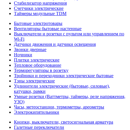
Стабилизатор напряжения
Счетчики электрические
Таймеры модульные TDM
Бытовые электротовары
Вентиляторы бытовые настенные
Выключатели и розетки с пультом или управлением по
Wi-Fi
Датчики движения и датчики освещения
Звонки дверные
Ночники
Плитки электрические
Тепловое оборудование
Терморегуляторы в розетку
Тройники и переходники электрические бытовые
Тэны электрические
Удлинители электрические (бытовые, силовые),
катушки, рамки
Умные розетки (Ваттметры, таймеры, реле напряжения,
УЗО)
Часы, метеостанции, термометры, ареометры
Электрокипятильники
Кнопки, выключатели, светосигнальная арматура
Галетные переключатели