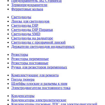
Предохранитель 382 Cylindrical
Термопредохранители
Ферритовые кольца
Светодиоды
Линзы для светодиодов
Светодиоды DIP
Светодиоды DIP Пиранья
Светодиоды SMD
Светодиоды на радиаторе
Светодиоды с прозрачной линзой
Держатели светодиодов индикаторных
Резисторы
Резисторы переменные
Резисторы постоянные
Ручки для резисторов переменных
Комплектующие для ремонта
Гнезда тюнера
Шлейфы плоские и разъемы к ним
Электродвигатели постоянного тока
Конденсаторы
Конденсаторы электролитические
Конденсаторы пусковые ДПС для электродвигателей