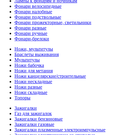
Лампы к фонарям и ночникам
Фонари велосипедные
Фонари налобные
Фонари подствольные
Фонари прожекторные, светильники
Фонари разные
Фонари ручные
Фонари-брелоки
Ножи, мультитулы
Браслеты выживания
Мультитулы
Ножи бабочка
Ножи для метания
Ножи канцелярские/строительные
Ножи нескладные
Ножи разные
Ножи складные
Топоры
Зажигалки
Газ для зажигалок
Зажигалки бензиновые
Зажигалки газовые
Зажигалки плазменные электроимпульсные