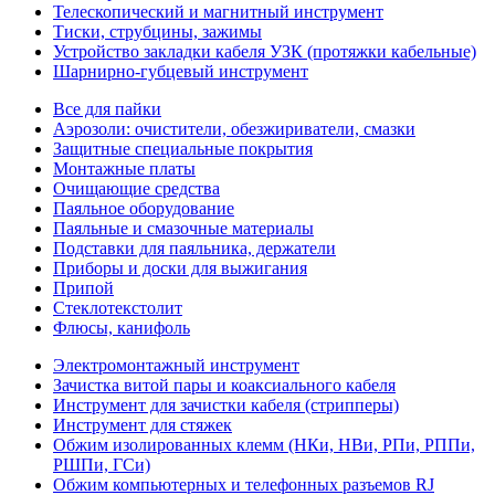
Телескопический и магнитный инструмент
Тиски, струбцины, зажимы
Устройство закладки кабеля УЗК (протяжки кабельные)
Шарнирно-губцевый инструмент
Все для пайки
Аэрозоли: очистители, обезжириватели, смазки
Защитные специальные покрытия
Монтажные платы
Очищающие средства
Паяльное оборудование
Паяльные и смазочные материалы
Подставки для паяльника, держатели
Приборы и доски для выжигания
Припой
Стеклотекстолит
Флюсы, канифоль
Электромонтажный инструмент
Зачистка витой пары и коаксиального кабеля
Инструмент для зачистки кабеля (стрипперы)
Инструмент для стяжек
Обжим изолированных клемм (НКи, НВи, РПи, РППи,
РШПи, ГСи)
Обжим компьютерных и телефонных разъемов RJ