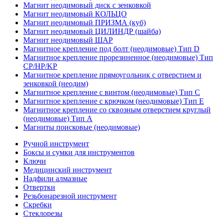
Магнит неодимовый диск с зенковкой
Магнит неодимовый КОЛЬЦО
Магнит неодимовый ПРИЗМА (куб)
Магнит неодимовый ЦИЛИНДР (шайба)
Магнит неодимовый ШАР
Магнитное крепление под болт (неодимовые) Тип D
Магнитное крепление прорезиненное (неодимовые) Тип
CP/HP/KP
Магнитное крепление прямоугольник с отверстием и
зенковкой (неодим)
Магнитное крепление с винтом (неодимовые) Тип С
Магнитное крепление с крючком (неодимовые) Тип Е
Магнитное крепление со сквозным отверстием круглый
(неодимовые) Тип А
Магниты поисковые (неодимовые)
Ручной инструмент
Боксы и сумки для инструментов
Ключи
Медицинский инструмент
Надфили алмазные
Отвертки
Резьбонарезной инструмент
Скребки
Стеклорезы