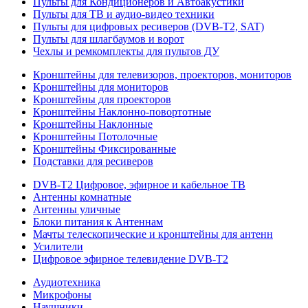
Пульты для Кондиционеров и Автоакустики
Пульты для ТВ и аудио-видео техники
Пульты для цифровых ресиверов (DVB-T2, SAT)
Пульты для шлагбаумов и ворот
Чехлы и ремкомплекты для пультов ДУ
Кронштейны для телевизоров, проекторов, мониторов
Кронштейны для мониторов
Кронштейны для проекторов
Кронштейны Наклонно-повортотные
Кронштейны Наклонные
Кронштейны Потолочные
Кронштейны Фиксированные
Подставки для ресиверов
DVB-T2 Цифровое, эфирное и кабельное ТВ
Антенны комнатные
Антенны уличные
Блоки питания к Антеннам
Мачты телескопические и кронштейны для антенн
Усилители
Цифровое эфирное телевидение DVB-Т2
Аудиотехника
Микрофоны
Наушники