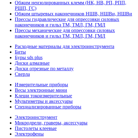
Обжим неизолированных клемм (НК, НВ, РП, РПП,
РШП, ГС)
Обжим штыревых наконечников НШВ, НШВи, НШВи
Прессы гидравлические для опрессовки силовых
наконечников и гильз ТМ, ТМЛ, ГМ, ГМЛ
Прессы механические для опрессовки силовых
наконечников и гильз ТМ, ТМЛ, ГМ, ГМЛ
Расходные материалы для электроинструмента
Биты
Буры sds plus
Диски алмазные
Диски отрезные по металлу
Сверла
Измерительные приборы
Весы электронные мини
Клещи токоизмерительные
Мультиметры и аксессуары
Специализированные приборы
Электроинструмент
Микродрели, граверы, аксессуары
Пистолеты клеевые
Электрофены