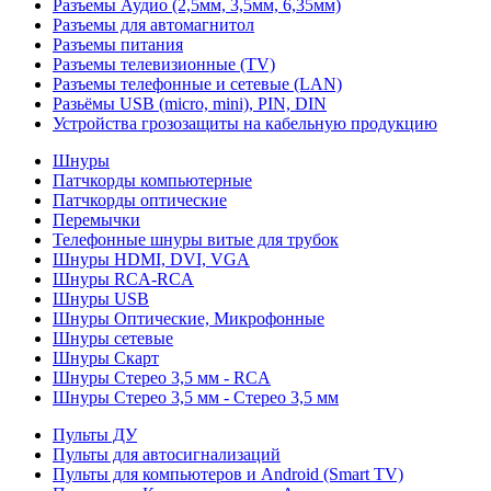
Разъемы Аудио (2,5мм, 3,5мм, 6,35мм)
Разъемы для автомагнитол
Разъемы питания
Разъемы телевизионные (TV)
Разъемы телефонные и сетевые (LAN)
Разьёмы USB (micro, mini), PIN, DIN
Устройства грозозащиты на кабельную продукцию
Шнуры
Патчкорды компьютерные
Патчкорды оптические
Перемычки
Телефонные шнуры витые для трубок
Шнуры HDMI, DVI, VGA
Шнуры RCA-RCA
Шнуры USB
Шнуры Оптические, Микрофонные
Шнуры сетевые
Шнуры Скарт
Шнуры Стерео 3,5 мм - RCA
Шнуры Стерео 3,5 мм - Стерео 3,5 мм
Пульты ДУ
Пульты для автосигнализаций
Пульты для компьютеров и Android (Smart TV)