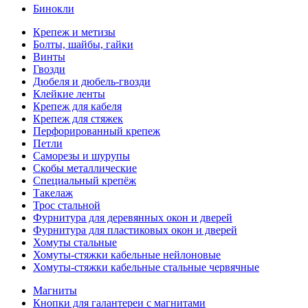
Бинокли
Крепеж и метизы
Болты, шайбы, гайки
Винты
Гвозди
Дюбеля и дюбель-гвозди
Клейкие ленты
Крепеж для кабеля
Крепеж для стяжек
Перфорированный крепеж
Петли
Саморезы и шурупы
Скобы металлические
Специальный крепёж
Такелаж
Трос стальной
Фурнитура для деревянных окон и дверей
Фурнитура для пластиковых окон и дверей
Хомуты стальные
Хомуты-стяжки кабельные нейлоновые
Хомуты-стяжки кабельные стальные червячные
Магниты
Кнопки для галантереи с магнитами