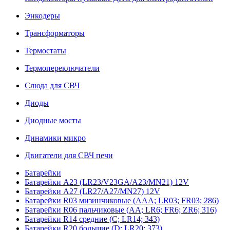
Энкодеры
Трансформаторы
Термостаты
Термопереключатели
Слюда для СВЧ
Диоды
Диодные мосты
Динамики микро
Двигатели для СВЧ печи
Батарейки
Батарейки A23 (LR23/V23GA/A23/MN21) 12V
Батарейки A27 (LR27/A27/MN27) 12V
Батарейки R03 мизинчиковые (AAA; LR03; FR03; 286)
Батарейки R06 пальчиковые (AA; LR6; FR6; ZR6; 316)
Батарейки R14 средние (C; LR14; 343)
Батарейки R20 большие (D; LR20; 373)