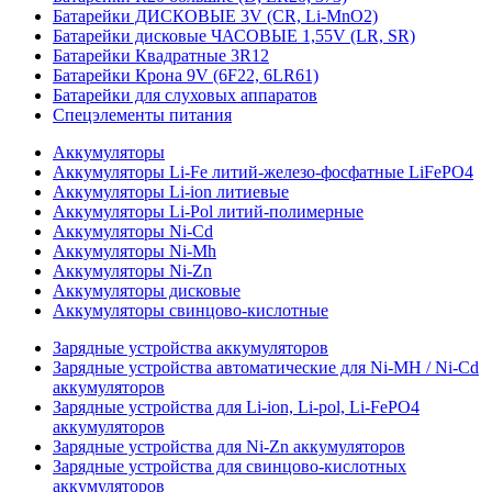
Батарейки ДИСКОВЫЕ 3V (CR, Li-MnO2)
Батарейки дисковые ЧАСОВЫЕ 1,55V (LR, SR)
Батарейки Квадратные 3R12
Батарейки Крона 9V (6F22, 6LR61)
Батарейки для слуховых аппаратов
Спецэлементы питания
Аккумуляторы
Аккумуляторы Li-Fe литий-железо-фосфатные LiFePO4
Аккумуляторы Li-ion литиевые
Аккумуляторы Li-Pol литий-полимерные
Аккумуляторы Ni-Cd
Аккумуляторы Ni-Mh
Аккумуляторы Ni-Zn
Аккумуляторы дисковые
Аккумуляторы свинцово-кислотные
Зарядные устройства аккумуляторов
Зарядные устройства автоматические для Ni-MH / Ni-Cd
аккумуляторов
Зарядные устройства для Li-ion, Li-pol, Li-FePO4
аккумуляторов
Зарядные устройства для Ni-Zn аккумуляторов
Зарядные устройства для свинцово-кислотных
аккумуляторов