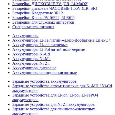
Батарейки ДИСКОВЫЕ 3V (CR, Li-MnO2)
Батарейки дисковые ЧАСОВЫЕ 1,55V (LR, SR)
Батарейки Квадратные 3R12
Батарейки Крона 9V (6F22, 6LR61)
Батарейки для слуховых аппаратов
Спецэлементы питания
Аккумуляторы
Аккумуляторы Li-Fe литий-железо-фосфатные LiFePO4
Аккумуляторы Li-ion литиевые
Аккумуляторы Li-Pol литий-полимерные
Аккумуляторы Ni-Cd
Аккумуляторы Ni-Mh
Аккумуляторы Ni-Zn
Аккумуляторы дисковые
Аккумуляторы свинцово-кислотные
Зарядные устройства аккумуляторов
Зарядные устройства автоматические для Ni-MH / Ni-Cd
аккумуляторов
Зарядные устройства для Li-ion, Li-pol, Li-FePO4
аккумуляторов
Зарядные устройства для Ni-Zn аккумуляторов
Зарядные устройства для свинцово-кислотных
аккумуляторов