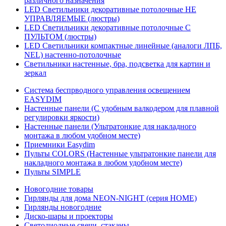
различного назначения
LED Светильники декоративные потолочные НЕ
УПРАВЛЯЕМЫЕ (люстры)
LED Светильники декоративные потолочные С
ПУЛЬТОМ (люстры)
LED Светильники компактные линейные (аналоги ЛПБ,
NEL) настенно-потолочные
Светильники настенные, бра, подсветка для картин и
зеркал
Система беспрводного управления освещением
EASYDIM
Настенные панели (С удобным валкодером для плавной
регулировки яркости)
Настенные панели (Ультратонкие для накладного
монтажа в любом удобном месте)
Приемники Easydim
Пульты COLORS (Настенные ультратонкие панели для
накладного монтажа в любом удобном месте)
Пульты SIMPLE
Новогодние товары
Гирлянды для дома NEON-NIGHT (серия HOME)
Гирлянды новогодние
Диско-шары и проекторы
Светодиодные свечи, стаканы