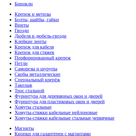
Бинокли
Крепеж и метизы
Болты, шайбы, гайки
Винты
Гвозди
Дюбеля и дюбель-гвозди
Клейкие ленты
Крепеж для кабеля
Крепеж для стяжек
Перфорированный крепеж
Петли
Саморезы и шурупы
Скобы металлические
Специальный крепёж
Такелаж
Трос стальной
Фурнитура для деревянных окон и дверей
Фурнитура для пластиковых окон и дверей
Хомуты стальные
Хомуты-стяжки кабельные нейлоновые
Хомуты-стяжки кабельные стальные червячные
Магниты
Кнопки для галантереи с магнитами