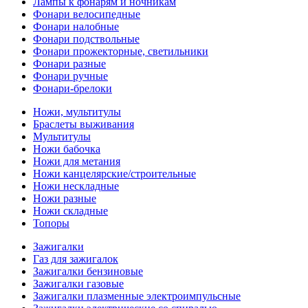
Лампы к фонарям и ночникам
Фонари велосипедные
Фонари налобные
Фонари подствольные
Фонари прожекторные, светильники
Фонари разные
Фонари ручные
Фонари-брелоки
Ножи, мультитулы
Браслеты выживания
Мультитулы
Ножи бабочка
Ножи для метания
Ножи канцелярские/строительные
Ножи нескладные
Ножи разные
Ножи складные
Топоры
Зажигалки
Газ для зажигалок
Зажигалки бензиновые
Зажигалки газовые
Зажигалки плазменные электроимпульсные