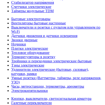
Стабилизатор напряжения
Счетчики электрические
Таймеры модульные TDM
Бытовые электротовары
Вентиляторы бытовые настенные
Выключатели и розетки с пультом или управлением по
Wi-Fi
Датчики движения и датчики освещения
Звонки дверные
Ночники
Плитки электрические
Тепловое оборудование
Терморегуляторы в розетку
Тройники и переходники электрические бытовые
Тэны электрические
Удлинители электрические (бытовые, силовые),
катушки, рамки
Умные розетки (Ваттметры, таймеры, реле напряжения,
УЗО)
Часы, метеостанции, термометры, ареометры
Электрокипятильники
Кнопки, выключатели, светосигнальная арматура
Галетные переключатели