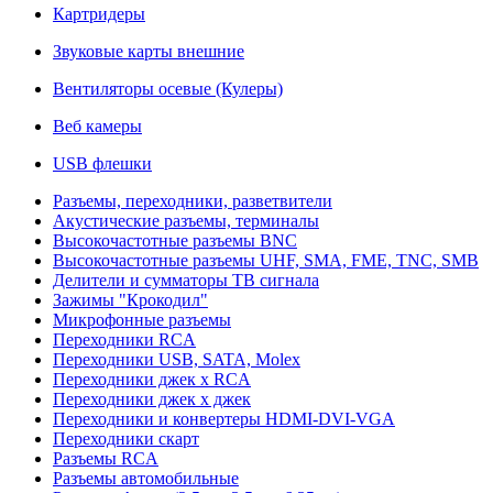
Картридеры
Звуковые карты внешние
Вентиляторы осевые (Кулеры)
Веб камеры
USB флешки
Разъемы, переходники, разветвители
Акустические разъемы, терминалы
Высокочастотные разъемы BNC
Высокочастотные разъемы UHF, SMA, FME, TNC, SMB
Делители и сумматоры ТВ сигнала
Зажимы "Крокодил"
Микрофонные разъемы
Переходники RCA
Переходники USB, SATA, Molex
Переходники джек х RCA
Переходники джек х джек
Переходники и конвертеры HDMI-DVI-VGA
Переходники скарт
Разъемы RCA
Разъемы автомобильные