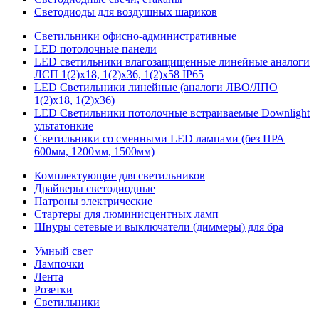
Светодиоды для воздушных шариков
Светильники офисно-административные
LED потолочные панели
LED светильники влагозащищенные линейные аналоги
ЛСП 1(2)х18, 1(2)х36, 1(2)х58 IP65
LED Светильники линейные (аналоги ЛВО/ЛПО
1(2)х18, 1(2)х36)
LED Светильники потолочные встраиваемые Downlight
ультатонкие
Светильники со сменными LED лампами (без ПРА
600мм, 1200мм, 1500мм)
Комплектующие для светильников
Драйверы светодиодные
Патроны электрические
Стартеры для люминисцентных ламп
Шнуры сетевые и выключатели (диммеры) для бра
Умный свет
Лампочки
Лента
Розетки
Светильники