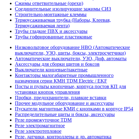
Сжимы ответвительные (орехи)
Соединительные изолирующие зажимы СИЗ
Строительно-монтажные клеммы
Термоусаживаемая трубка (Наборы, Клеевая,
Термоусаживаемая лента)
Трубы гладкие ПВХ и аксессуары
Трубы гофрированные пластиковые
Низковольтовое оборудование НВО (Автоматические
выключатели, УЗО, щиты, боксы, электросчетчики)
Автоматические выключатели, УЗО, Диф. автоматы
Аксессуары для сборки щитов и боксов
Выключатели концевые/пакетные
Контакторы малогабаритные промышленного
назначения серии КМН TDM Electric / EKF
Посты и пульты кнопочные, корпуса постов КП для
установки кнопок управления
Пробки, предохранители, плавкие вставки
Прочее модульное оборудование и аксессуары
Пускатели магнитные КМИ с кнопками в корпусе IP54
Распределительные щиты и боксы, аксессуары
Реле промежуточное TDM
Реле электромагнитное
Реле электротепловое
Реле, датчики, контроллеры и др. автоматика