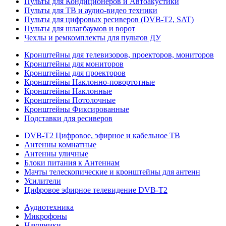
Пульты для Кондиционеров и Автоакустики
Пульты для ТВ и аудио-видео техники
Пульты для цифровых ресиверов (DVB-T2, SAT)
Пульты для шлагбаумов и ворот
Чехлы и ремкомплекты для пультов ДУ
Кронштейны для телевизоров, проекторов, мониторов
Кронштейны для мониторов
Кронштейны для проекторов
Кронштейны Наклонно-повортотные
Кронштейны Наклонные
Кронштейны Потолочные
Кронштейны Фиксированные
Подставки для ресиверов
DVB-T2 Цифровое, эфирное и кабельное ТВ
Антенны комнатные
Антенны уличные
Блоки питания к Антеннам
Мачты телескопические и кронштейны для антенн
Усилители
Цифровое эфирное телевидение DVB-Т2
Аудиотехника
Микрофоны
Наушники