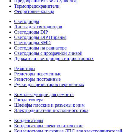
Предохранитель 382 Cylindrical
Термопредохранители
Ферритовые кольца
Светодиоды
Линзы для светодиодов
Светодиоды DIP
Светодиоды DIP Пиранья
Светодиоды SMD
Светодиоды на радиаторе
Светодиоды с прозрачной линзой
Держатели светодиодов индикаторных
Резисторы
Резисторы переменные
Резисторы постоянные
Ручки для резисторов переменных
Комплектующие для ремонта
Гнезда тюнера
Шлейфы плоские и разъемы к ним
Электродвигатели постоянного тока
Конденсаторы
Конденсаторы электролитические
Конденсаторы пусковые ДПС для электродвигателей