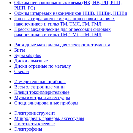
Обжим неизолированных клемм (НК, НВ, РП, РПП,
РШП, ГС)
Обжим штыревых наконечников НШВ, НШВи, НШВи
Прессы гидравлические для опрессовки силовых
наконечников и гильз ТМ, ТМЛ, ГМ, ГМЛ
Прессы механические для опрессовки силовых
наконечников и гильз ТМ, ТМЛ, ГМ, ГМЛ
Расходные материалы для электроинструмента
Биты
Буры sds plus
Диски алмазные
Диски отрезные по металлу
Сверла
Измерительные приборы
Весы электронные мини
Клещи токоизмерительные
Мультиметры и аксессуары
Специализированные приборы
Электроинструмент
Микродрели, граверы, аксессуары
Пистолеты клеевые
Электрофены