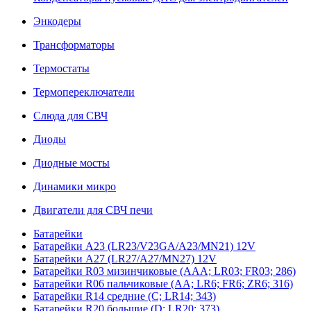
Энкодеры
Трансформаторы
Термостаты
Термопереключатели
Слюда для СВЧ
Диоды
Диодные мосты
Динамики микро
Двигатели для СВЧ печи
Батарейки
Батарейки A23 (LR23/V23GA/A23/MN21) 12V
Батарейки A27 (LR27/A27/MN27) 12V
Батарейки R03 мизинчиковые (AAA; LR03; FR03; 286)
Батарейки R06 пальчиковые (AA; LR6; FR6; ZR6; 316)
Батарейки R14 средние (C; LR14; 343)
Батарейки R20 большие (D; LR20; 373)