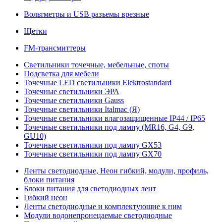
Вольтметры и USB разъемы врезные
Щетки
FM-трансмиттеры
Светильники точечные, мебельные, споты
Подсветка для мебели
Точечные LED светильники Elektrostandard
Точечные светильники ЭРА
Точечные светильники Gauss
Точечные светильники Italmac (Я)
Точечные светильники влагозащищенные IP44 / IP65
Точечные светильники под лампу (MR16, G4, G9,
GU10)
Точечные светильники под лампу GX53
Точечные светильники под лампу GX70
Ленты светодиодные, Неон гибкий, модули, профиль,
блоки питания
Блоки питания для светодиодных лент
Гибкий неон
Ленты светодиодные и комплектующие к ним
Модули водонепронецаемые светодиодные