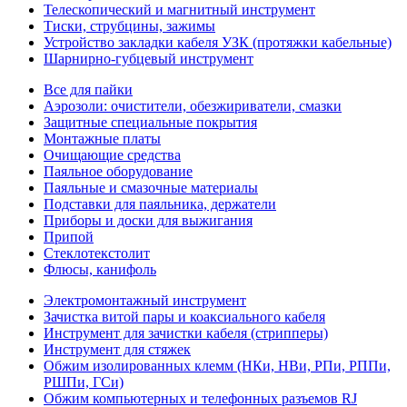
Телескопический и магнитный инструмент
Тиски, струбцины, зажимы
Устройство закладки кабеля УЗК (протяжки кабельные)
Шарнирно-губцевый инструмент
Все для пайки
Аэрозоли: очистители, обезжириватели, смазки
Защитные специальные покрытия
Монтажные платы
Очищающие средства
Паяльное оборудование
Паяльные и смазочные материалы
Подставки для паяльника, держатели
Приборы и доски для выжигания
Припой
Стеклотекстолит
Флюсы, канифоль
Электромонтажный инструмент
Зачистка витой пары и коаксиального кабеля
Инструмент для зачистки кабеля (стрипперы)
Инструмент для стяжек
Обжим изолированных клемм (НКи, НВи, РПи, РППи,
РШПи, ГСи)
Обжим компьютерных и телефонных разъемов RJ