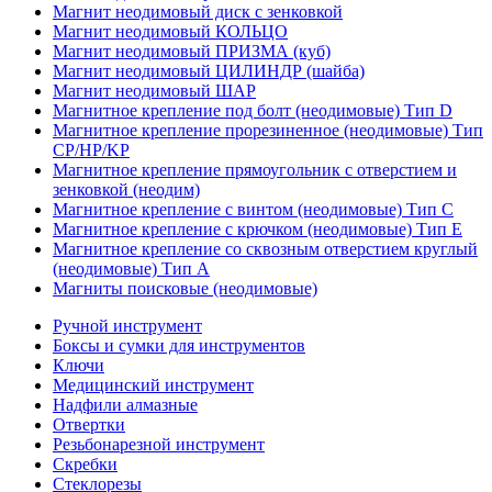
Магнит неодимовый диск с зенковкой
Магнит неодимовый КОЛЬЦО
Магнит неодимовый ПРИЗМА (куб)
Магнит неодимовый ЦИЛИНДР (шайба)
Магнит неодимовый ШАР
Магнитное крепление под болт (неодимовые) Тип D
Магнитное крепление прорезиненное (неодимовые) Тип
CP/HP/KP
Магнитное крепление прямоугольник с отверстием и
зенковкой (неодим)
Магнитное крепление с винтом (неодимовые) Тип С
Магнитное крепление с крючком (неодимовые) Тип Е
Магнитное крепление со сквозным отверстием круглый
(неодимовые) Тип А
Магниты поисковые (неодимовые)
Ручной инструмент
Боксы и сумки для инструментов
Ключи
Медицинский инструмент
Надфили алмазные
Отвертки
Резьбонарезной инструмент
Скребки
Стеклорезы