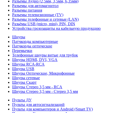
Разъемы Аудио (2,5мм, 3,5мм, 6,35мм)
Разъемы для автомагнитол
Разъемы питания
Разъемы телевизионные (TV)
Разъемы телефонные и сетевые (LAN)
Разьёмы USB (micro, mini), PIN, DIN
Устройства грозозащиты на кабельную продукцию
Шнуры
Патчкорды компьютерные
Патчкорды оптические
Перемычки
Телефонные шнуры витые для трубок
Шнуры HDMI, DVI, VGA
Шнуры RCA-RCA
Шнуры USB
Шнуры Оптические, Микрофонные
Шнуры сетевые
Шнуры Скарт
Шнуры Стерео 3,5 мм - RCA
Шнуры Стерео 3,5 мм - Стерео 3,5 мм
Пульты ДУ
Пульты для автосигнализаций
Пульты для компьютеров и Android (Smart TV)