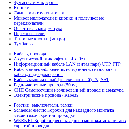
Зуммеры и микрфоны
Кнопки
Лампы к автомагнитолам
Микровыключатели и кнопки и ползунковые
переключатели
Осветительная арматура
Переключатели
Тактовые кнопки (микро)
Тумблеры
Кабель, провода
Акустический, микрофонный кабель
Информационный кабель LAN (витая пара) UTP, FTP
Кабель видеонаблюдения,телефонный, сигнальный
кабель, видеодомофонов
Кабель коаксиальный (телевизионный) TV, SAT
Радиочастотные провода (50ом)
СИП Самонесущий изолированный провод и арматура
Электрические провода / Кабель
Розетки, выключатели, рамки
Schneider electric Коробки для накладного монтажа
механизмов скрытой проводки
WERKEL Коробки для накладного монтажа механизмов
скрытой проводки