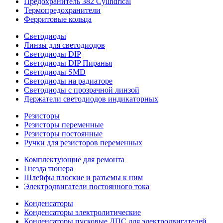
Предохранитель 382 Cylindrical
Термопредохранители
Ферритовые кольца
Светодиоды
Линзы для светодиодов
Светодиоды DIP
Светодиоды DIP Пиранья
Светодиоды SMD
Светодиоды на радиаторе
Светодиоды с прозрачной линзой
Держатели светодиодов индикаторных
Резисторы
Резисторы переменные
Резисторы постоянные
Ручки для резисторов переменных
Комплектующие для ремонта
Гнезда тюнера
Шлейфы плоские и разъемы к ним
Электродвигатели постоянного тока
Конденсаторы
Конденсаторы электролитические
Конденсаторы пусковые ДПС для электродвигателей