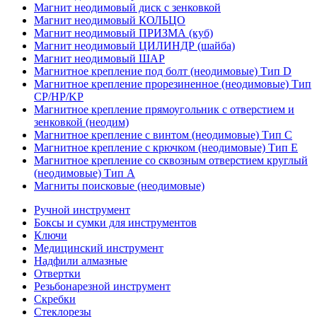
Магнит неодимовый диск с зенковкой
Магнит неодимовый КОЛЬЦО
Магнит неодимовый ПРИЗМА (куб)
Магнит неодимовый ЦИЛИНДР (шайба)
Магнит неодимовый ШАР
Магнитное крепление под болт (неодимовые) Тип D
Магнитное крепление прорезиненное (неодимовые) Тип
CP/HP/KP
Магнитное крепление прямоугольник с отверстием и
зенковкой (неодим)
Магнитное крепление с винтом (неодимовые) Тип С
Магнитное крепление с крючком (неодимовые) Тип Е
Магнитное крепление со сквозным отверстием круглый
(неодимовые) Тип А
Магниты поисковые (неодимовые)
Ручной инструмент
Боксы и сумки для инструментов
Ключи
Медицинский инструмент
Надфили алмазные
Отвертки
Резьбонарезной инструмент
Скребки
Стеклорезы