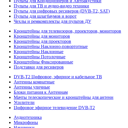
Пульты для Кондиционеров и Автоакустики
Пульты для ТВ и аудио-видео техники
Пульты для цифровых ресиверов (DVB-T2, SAT)
Пульты для шлагбаумов и ворот
Чехлы и ремкомплекты для пультов ДУ
Кронштейны для телевизоров, проекторов, мониторов
Кронштейны для мониторов
Кронштейны для проекторов
Кронштейны Наклонно-повортотные
Кронштейны Наклонные
Кронштейны Потолочные
Кронштейны Фиксированные
Подставки для ресиверов
DVB-T2 Цифровое, эфирное и кабельное ТВ
Антенны комнатные
Антенны уличные
Блоки питания к Антеннам
Мачты телескопические и кронштейны для антенн
Усилители
Цифровое эфирное телевидение DVB-Т2
Аудиотехника
Микрофоны
Наушники