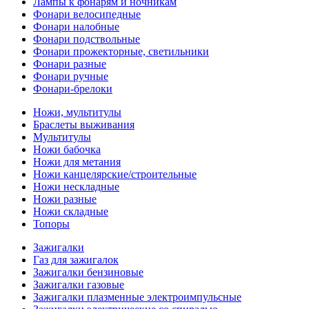
Лампы к фонарям и ночникам
Фонари велосипедные
Фонари налобные
Фонари подствольные
Фонари прожекторные, светильники
Фонари разные
Фонари ручные
Фонари-брелоки
Ножи, мультитулы
Браслеты выживания
Мультитулы
Ножи бабочка
Ножи для метания
Ножи канцелярские/строительные
Ножи нескладные
Ножи разные
Ножи складные
Топоры
Зажигалки
Газ для зажигалок
Зажигалки бензиновые
Зажигалки газовые
Зажигалки плазменные электроимпульсные