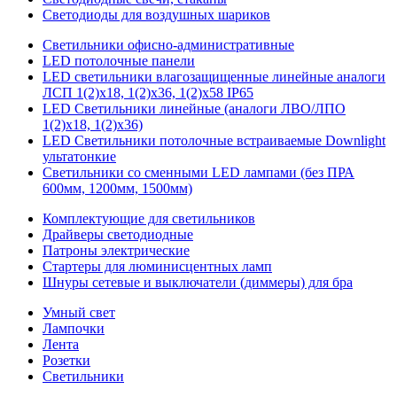
Светодиоды для воздушных шариков
Светильники офисно-административные
LED потолочные панели
LED светильники влагозащищенные линейные аналоги
ЛСП 1(2)х18, 1(2)х36, 1(2)х58 IP65
LED Светильники линейные (аналоги ЛВО/ЛПО
1(2)х18, 1(2)х36)
LED Светильники потолочные встраиваемые Downlight
ультатонкие
Светильники со сменными LED лампами (без ПРА
600мм, 1200мм, 1500мм)
Комплектующие для светильников
Драйверы светодиодные
Патроны электрические
Стартеры для люминисцентных ламп
Шнуры сетевые и выключатели (диммеры) для бра
Умный свет
Лампочки
Лента
Розетки
Светильники