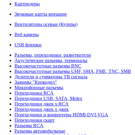
Картридеры
Звуковые карты внешние
Вентиляторы осевые (Кулеры)
Веб камеры
USB флешки
Разъемы, переходники, разветвители
Акустические разъемы, терминалы
Высокочастотные разъемы BNC
Высокочастотные разъемы UHF, SMA, FME, TNC, SMB
Делители и сумматоры ТВ сигнала
Зажимы "Крокодил"
Микрофонные разъемы
Переходники RCA
Переходники USB, SATA, Molex
Переходники джек х RCA
Переходники джек х джек
Переходники и конвертеры HDMI-DVI-VGA
Переходники скарт
Разъемы RCA
Разъемы автомобильные