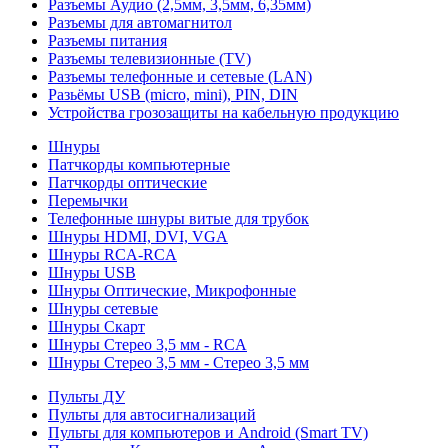
Разъемы Аудио (2,5мм, 3,5мм, 6,35мм)
Разъемы для автомагнитол
Разъемы питания
Разъемы телевизионные (TV)
Разъемы телефонные и сетевые (LAN)
Разьёмы USB (micro, mini), PIN, DIN
Устройства грозозащиты на кабельную продукцию
Шнуры
Патчкорды компьютерные
Патчкорды оптические
Перемычки
Телефонные шнуры витые для трубок
Шнуры HDMI, DVI, VGA
Шнуры RCA-RCA
Шнуры USB
Шнуры Оптические, Микрофонные
Шнуры сетевые
Шнуры Скарт
Шнуры Стерео 3,5 мм - RCA
Шнуры Стерео 3,5 мм - Стерео 3,5 мм
Пульты ДУ
Пульты для автосигнализаций
Пульты для компьютеров и Android (Smart TV)