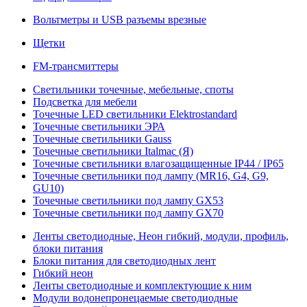
Вольтметры и USB разъемы врезные
Щетки
FM-трансмиттеры
Светильники точечные, мебельные, споты
Подсветка для мебели
Точечные LED светильники Elektrostandard
Точечные светильники ЭРА
Точечные светильники Gauss
Точечные светильники Italmac (Я)
Точечные светильники влагозащищенные IP44 / IP65
Точечные светильники под лампу (MR16, G4, G9,
GU10)
Точечные светильники под лампу GX53
Точечные светильники под лампу GX70
Ленты светодиодные, Неон гибкий, модули, профиль,
блоки питания
Блоки питания для светодиодных лент
Гибкий неон
Ленты светодиодные и комплектующие к ним
Модули водонепронецаемые светодиодные