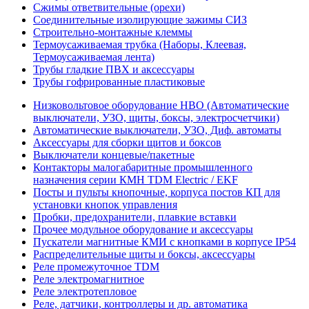
Сжимы ответвительные (орехи)
Соединительные изолирующие зажимы СИЗ
Строительно-монтажные клеммы
Термоусаживаемая трубка (Наборы, Клеевая,
Термоусаживаемая лента)
Трубы гладкие ПВХ и аксессуары
Трубы гофрированные пластиковые
Низковольтовое оборудование НВО (Автоматические
выключатели, УЗО, щиты, боксы, электросчетчики)
Автоматические выключатели, УЗО, Диф. автоматы
Аксессуары для сборки щитов и боксов
Выключатели концевые/пакетные
Контакторы малогабаритные промышленного
назначения серии КМН TDM Electric / EKF
Посты и пульты кнопочные, корпуса постов КП для
установки кнопок управления
Пробки, предохранители, плавкие вставки
Прочее модульное оборудование и аксессуары
Пускатели магнитные КМИ с кнопками в корпусе IP54
Распределительные щиты и боксы, аксессуары
Реле промежуточное TDM
Реле электромагнитное
Реле электротепловое
Реле, датчики, контроллеры и др. автоматика