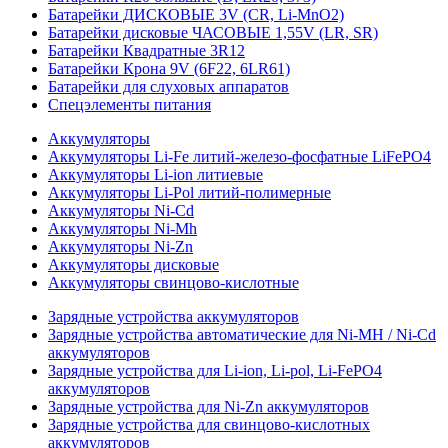
Батарейки ДИСКОВЫЕ 3V (CR, Li-MnO2)
Батарейки дисковые ЧАСОВЫЕ 1,55V (LR, SR)
Батарейки Квадратные 3R12
Батарейки Крона 9V (6F22, 6LR61)
Батарейки для слуховых аппаратов
Спецэлементы питания
Аккумуляторы
Аккумуляторы Li-Fe литий-железо-фосфатные LiFePO4
Аккумуляторы Li-ion литиевые
Аккумуляторы Li-Pol литий-полимерные
Аккумуляторы Ni-Cd
Аккумуляторы Ni-Mh
Аккумуляторы Ni-Zn
Аккумуляторы дисковые
Аккумуляторы свинцово-кислотные
Зарядные устройства аккумуляторов
Зарядные устройства автоматические для Ni-MH / Ni-Cd
аккумуляторов
Зарядные устройства для Li-ion, Li-pol, Li-FePO4
аккумуляторов
Зарядные устройства для Ni-Zn аккумуляторов
Зарядные устройства для свинцово-кислотных
аккумуляторов