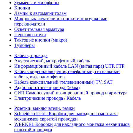
Зуммеры и микрфоны
Кнопки
Лампы к автомагнитолам
Микровыключатели и кнопки и ползунковые
переключатели
Осветительная арматура
Переключатели
Тактовые кнопки (микро)
Тумблеры
Кабель, провода
Акустический, микрофонный кабель
Информационный кабель LAN (витая пара) UTP, FTP
Кабель видеонаблюдения,телефонный, сигнальный
кабель, видеодомофонов
Кабель коаксиальный (телевизионный) TV, SAT
Радиочастотные провода (50ом)
СИП Самонесущий изолированный провод и арматура
Электрические провода / Кабель
Розетки, выключатели, рамки
Schneider electric Коробки для накладного монтажа
механизмов скрытой проводки
WERKEL Коробки для накладного монтажа механизмов
скрытой проводки