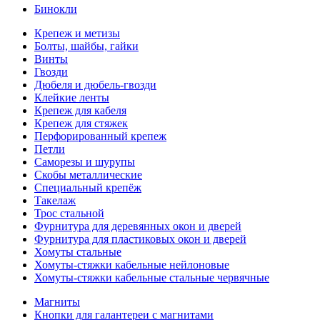
Бинокли
Крепеж и метизы
Болты, шайбы, гайки
Винты
Гвозди
Дюбеля и дюбель-гвозди
Клейкие ленты
Крепеж для кабеля
Крепеж для стяжек
Перфорированный крепеж
Петли
Саморезы и шурупы
Скобы металлические
Специальный крепёж
Такелаж
Трос стальной
Фурнитура для деревянных окон и дверей
Фурнитура для пластиковых окон и дверей
Хомуты стальные
Хомуты-стяжки кабельные нейлоновые
Хомуты-стяжки кабельные стальные червячные
Магниты
Кнопки для галантереи с магнитами