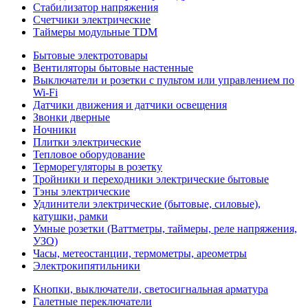
Стабилизатор напряжения
Счетчики электрические
Таймеры модульные TDM
Бытовые электротовары
Вентиляторы бытовые настенные
Выключатели и розетки с пультом или управлением по
Wi-Fi
Датчики движения и датчики освещения
Звонки дверные
Ночники
Плитки электрические
Тепловое оборудование
Терморегуляторы в розетку
Тройники и переходники электрические бытовые
Тэны электрические
Удлинители электрические (бытовые, силовые),
катушки, рамки
Умные розетки (Ваттметры, таймеры, реле напряжения,
УЗО)
Часы, метеостанции, термометры, ареометры
Электрокипятильники
Кнопки, выключатели, светосигнальная арматура
Галетные переключатели