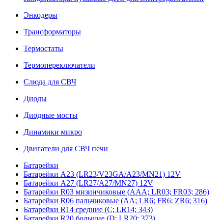
Энкодеры
Трансформаторы
Термостаты
Термопереключатели
Слюда для СВЧ
Диоды
Диодные мосты
Динамики микро
Двигатели для СВЧ печи
Батарейки
Батарейки A23 (LR23/V23GA/A23/MN21) 12V
Батарейки A27 (LR27/A27/MN27) 12V
Батарейки R03 мизинчиковые (AAA; LR03; FR03; 286)
Батарейки R06 пальчиковые (AA; LR6; FR6; ZR6; 316)
Батарейки R14 средние (C; LR14; 343)
Батарейки R20 большие (D; LR20; 373)