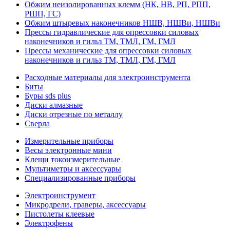
Обжим неизолированных клемм (НК, НВ, РП, РПП,
РШП, ГС)
Обжим штыревых наконечников НШВ, НШВи, НШВи
Прессы гидравлические для опрессовки силовых
наконечников и гильз ТМ, ТМЛ, ГМ, ГМЛ
Прессы механические для опрессовки силовых
наконечников и гильз ТМ, ТМЛ, ГМ, ГМЛ
Расходные материалы для электроинструмента
Биты
Буры sds plus
Диски алмазные
Диски отрезные по металлу
Сверла
Измерительные приборы
Весы электронные мини
Клещи токоизмерительные
Мультиметры и аксессуары
Специализированные приборы
Электроинструмент
Микродрели, граверы, аксессуары
Пистолеты клеевые
Электрофены