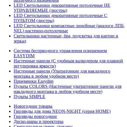
различного назначения
LED Светильники декоративные потолочные НЕ
УПРАВЛЯЕМЫЕ (люстры)
LED Светильники декоративные потолочные С
ПУЛЬТОМ (люстры)
LED Светильники компактные линейные (аналоги ЛПБ,
NEL) настенно-потолочные
Светильники настенные, бра, подсветка для картин и
зеркал
Система беспрводного управления освещением
EASYDIM
Настенные панели (С удобным валкодером для плавной
регулировки яркости)
Настенные панели (Ультратонкие для накладного
монтажа в любом удобном месте)
Приемники Easydim
Пульты COLORS (Настенные ультратонкие панели для
накладного монтажа в любом удобном месте)
Пульты SIMPLE
Новогодние товары
Гирлянды для дома NEON-NIGHT (серия HOME)
Гирлянды новогодние
Диско-шары и проекторы
Светодиодные свечи, стаканы