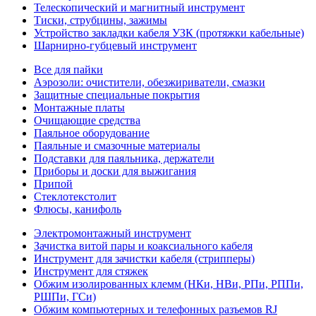
Телескопический и магнитный инструмент
Тиски, струбцины, зажимы
Устройство закладки кабеля УЗК (протяжки кабельные)
Шарнирно-губцевый инструмент
Все для пайки
Аэрозоли: очистители, обезжириватели, смазки
Защитные специальные покрытия
Монтажные платы
Очищающие средства
Паяльное оборудование
Паяльные и смазочные материалы
Подставки для паяльника, держатели
Приборы и доски для выжигания
Припой
Стеклотекстолит
Флюсы, канифоль
Электромонтажный инструмент
Зачистка витой пары и коаксиального кабеля
Инструмент для зачистки кабеля (стрипперы)
Инструмент для стяжек
Обжим изолированных клемм (НКи, НВи, РПи, РППи,
РШПи, ГСи)
Обжим компьютерных и телефонных разъемов RJ