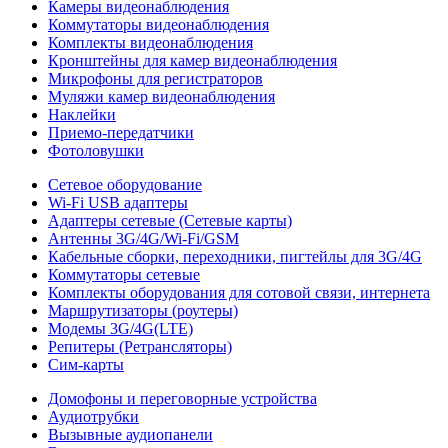
Камеры видеонаблюдения
Коммутаторы видеонаблюдения
Комплекты видеонаблюдения
Кронштейны для камер видеонаблюдения
Микрофоны для регистраторов
Муляжи камер видеонаблюдения
Наклейки
Приемо-передатчики
Фотоловушки
Сетевое оборудование
Wi-Fi USB адаптеры
Адаптеры сетевые (Сетевые карты)
Антенны 3G/4G/Wi-Fi/GSM
Кабельные сборки, переходники, пигтейлы для 3G/4G
Коммутаторы сетевые
Комплекты оборудования для сотовой связи, интернета
Маршрутизаторы (роутеры)
Модемы 3G/4G(LTE)
Репитеры (Ретрансляторы)
Сим-карты
Домофоны и переговорные устройства
Аудиотрубки
Вызывные аудиопанели