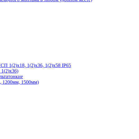
 1(2)х18, 1(2)х36, 1(2)х58 IP65
1(2)х36)
льтатонкие
 1200мм, 1500мм)