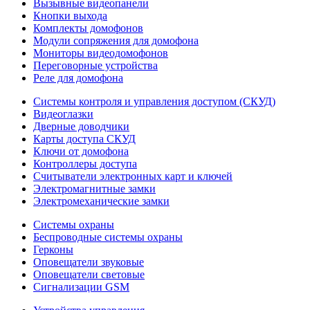
Вызывные видеопанели
Кнопки выхода
Комплекты домофонов
Модули сопряжения для домофона
Мониторы видеодомофонов
Переговорные устройства
Реле для домофона
Системы контроля и управления доступом (СКУД)
Видеоглазки
Дверные доводчики
Карты доступа СКУД
Ключи от домофона
Контроллеры доступа
Считыватели электронных карт и ключей
Электромагнитные замки
Электромеханические замки
Системы охраны
Беспроводные системы охраны
Герконы
Оповещатели звуковые
Оповещатели световые
Сигнализации GSM