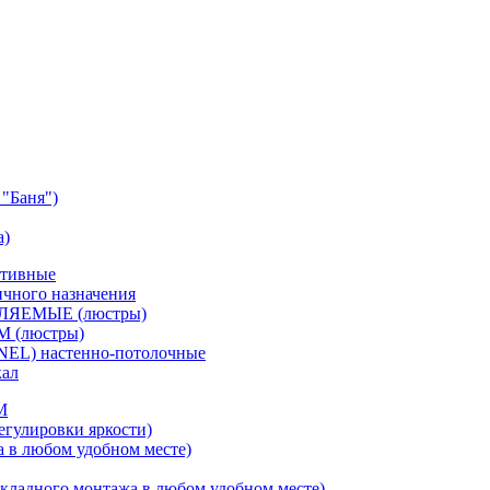
"Баня")
а)
ативные
чного назначения
ВЛЯЕМЫЕ (люстры)
М (люстры)
NEL) настенно-потолочные
кал
M
егулировки яркости)
а в любом удобном месте)
кладного монтажа в любом удобном месте)