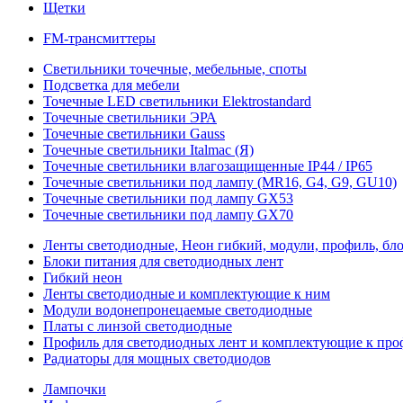
Щетки
FM-трансмиттеры
Светильники точечные, мебельные, споты
Подсветка для мебели
Точечные LED светильники Elektrostandard
Точечные светильники ЭРА
Точечные светильники Gauss
Точечные светильники Italmac (Я)
Точечные светильники влагозащищенные IP44 / IP65
Точечные светильники под лампу (MR16, G4, G9, GU10)
Точечные светильники под лампу GX53
Точечные светильники под лампу GX70
Ленты светодиодные, Неон гибкий, модули, профиль, бл
Блоки питания для светодиодных лент
Гибкий неон
Ленты светодиодные и комплектующие к ним
Модули водонепронецаемые светодиодные
Платы с линзой светодиодные
Профиль для светодиодных лент и комплектующие к пр
Радиаторы для мощных светодиодов
Лампочки