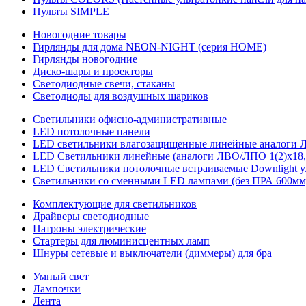
Пульты SIMPLE
Новогодние товары
Гирлянды для дома NEON-NIGHT (серия HOME)
Гирлянды новогодние
Диско-шары и проекторы
Светодиодные свечи, стаканы
Светодиоды для воздушных шариков
Светильники офисно-административные
LED потолочные панели
LED светильники влагозащищенные линейные аналоги ЛСП
LED Светильники линейные (аналоги ЛВО/ЛПО 1(2)х18, 
LED Светильники потолочные встраиваемые Downlight у
Светильники со сменными LED лампами (без ПРА 600мм,
Комплектующие для светильников
Драйверы светодиодные
Патроны электрические
Стартеры для люминисцентных ламп
Шнуры сетевые и выключатели (диммеры) для бра
Умный свет
Лампочки
Лента