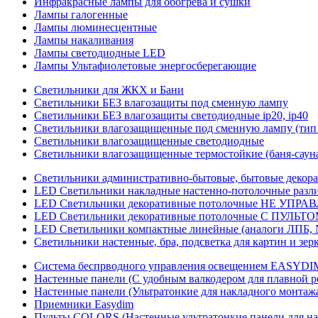
Инфракрасные лампы для обогрева и сушки
Лампы галогенные
Лампы люминесцентные
Лампы накаливания
Лампы светодиодные LED
Лампы Ультафиолетовые энергосберегающие
Светильники для ЖКХ и Бани
Светильники БЕЗ влагозащиты под сменную лампу
Светильники БЕЗ влагозащиты светодиодные ip20, ip40
Светильники влагозащищенные под сменную лампу (тип 
Светильники влагозащищенные светодиодные
Светильники влагозащищенные термостойкие (баня-саун
Светильники административно-бытовые, бытовые декор
LED Cветильники накладные настенно-потолочные разли
LED Светильники декоративные потолочные НЕ УПРА
LED Светильники декоративные потолочные С ПУЛЬТО
LED Светильники компактные линейные (аналоги ЛПБ, 
Светильники настенные, бра, подсветка для картин и зер
Система беспрводного управления освещением EASYDI
Настенные панели (С удобным валкодером для плавной р
Настенные панели (Ультратонкие для накладного монтаж
Приемники Easydim
Пульты COLORS (Настенные ультратонкие панели для на