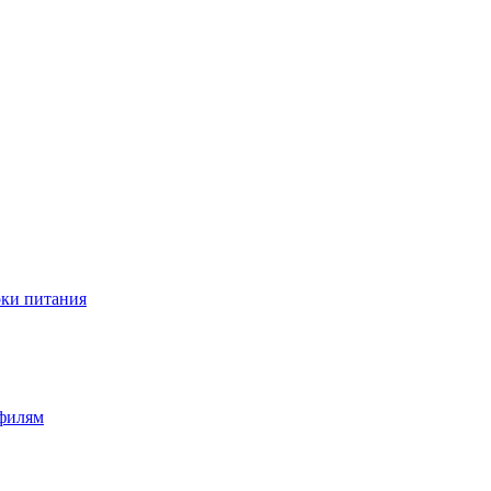
оки питания
офилям