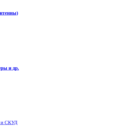
Антенны)
ры и др.
я и СКУД