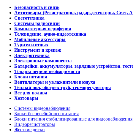
Безопасность и связь
Автотовары (Регистраторы, радар-детекторы, Свет, 
Светотехника
Системы радиосвязи
Компьютерная периферия
Телевидение, аудио-видеотехника
Мобильные аксессуары
Туризм и отдых
Инструмент и крепеж
Электротехника
Электронные компоненты
Батарейки, аккумуляторы, зарядные устройства, тесте
Товары первой необходимости
Блоки питания
Вентиляторы и увлажнители воздуха
Теплый пол, обогрев труб, терморегуляторы
Все для полива
Хозтовары
Системы видеонаблюдения
Блоки бесперебойного питания
Блоки питания стабилизированные для видеонаблюдени
Видеорегистраторы
Жесткие диски