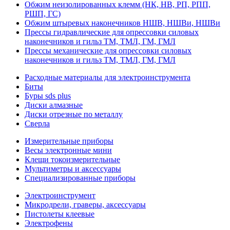
Обжим неизолированных клемм (НК, НВ, РП, РПП,
РШП, ГС)
Обжим штыревых наконечников НШВ, НШВи, НШВи
Прессы гидравлические для опрессовки силовых
наконечников и гильз ТМ, ТМЛ, ГМ, ГМЛ
Прессы механические для опрессовки силовых
наконечников и гильз ТМ, ТМЛ, ГМ, ГМЛ
Расходные материалы для электроинструмента
Биты
Буры sds plus
Диски алмазные
Диски отрезные по металлу
Сверла
Измерительные приборы
Весы электронные мини
Клещи токоизмерительные
Мультиметры и аксессуары
Специализированные приборы
Электроинструмент
Микродрели, граверы, аксессуары
Пистолеты клеевые
Электрофены