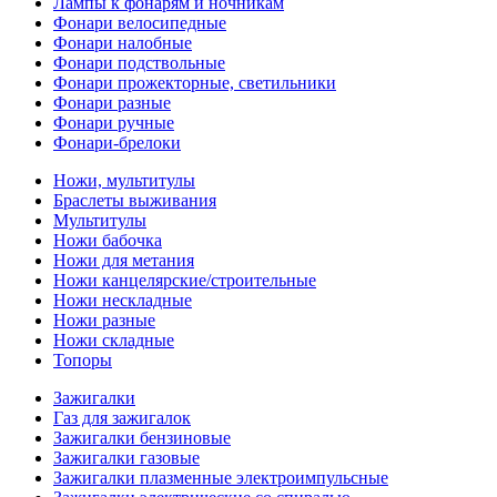
Лампы к фонарям и ночникам
Фонари велосипедные
Фонари налобные
Фонари подствольные
Фонари прожекторные, светильники
Фонари разные
Фонари ручные
Фонари-брелоки
Ножи, мультитулы
Браслеты выживания
Мультитулы
Ножи бабочка
Ножи для метания
Ножи канцелярские/строительные
Ножи нескладные
Ножи разные
Ножи складные
Топоры
Зажигалки
Газ для зажигалок
Зажигалки бензиновые
Зажигалки газовые
Зажигалки плазменные электроимпульсные