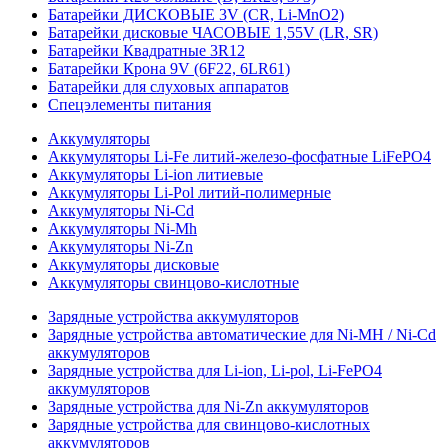
Батарейки ДИСКОВЫЕ 3V (CR, Li-MnO2)
Батарейки дисковые ЧАСОВЫЕ 1,55V (LR, SR)
Батарейки Квадратные 3R12
Батарейки Крона 9V (6F22, 6LR61)
Батарейки для слуховых аппаратов
Спецэлементы питания
Аккумуляторы
Аккумуляторы Li-Fe литий-железо-фосфатные LiFePO4
Аккумуляторы Li-ion литиевые
Аккумуляторы Li-Pol литий-полимерные
Аккумуляторы Ni-Cd
Аккумуляторы Ni-Mh
Аккумуляторы Ni-Zn
Аккумуляторы дисковые
Аккумуляторы свинцово-кислотные
Зарядные устройства аккумуляторов
Зарядные устройства автоматические для Ni-MH / Ni-Cd
аккумуляторов
Зарядные устройства для Li-ion, Li-pol, Li-FePO4
аккумуляторов
Зарядные устройства для Ni-Zn аккумуляторов
Зарядные устройства для свинцово-кислотных
аккумуляторов