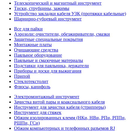
Телескопический и магнитный инструмент
Тиски, струбцины, зажимы
Устройство закладки кабеля УЗК (протяжки кабельные)
Шарнирно-губцевый инструмент
Все для пайки
Аэрозоли: очистители, обезжириватели, смазки
Защитные специальные покрытия
Монтажные платы
Очищающие средства
Паяльное оборудование
Паяльные и смазочные материалы
Подставки для паяльника, держатели
Приборы и доски для выжигания
Припой
Стеклотекстолит
Флюсы, канифоль
Электромонтажный инструмент
Зачистка витой пары и коаксиального кабеля
Инструмент для зачистки кабеля (стрипперы)
Инструмент для стяжек
Обжим изолированных клемм (НКи, НВи, РПи, РППи,
РШПи, ГСи)
Обжим компьютерных и телефонных разъемов RJ