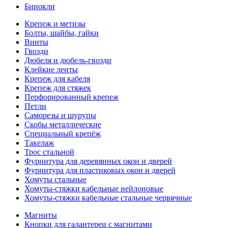
Бинокли
Крепеж и метизы
Болты, шайбы, гайки
Винты
Гвозди
Дюбеля и дюбель-гвозди
Клейкие ленты
Крепеж для кабеля
Крепеж для стяжек
Перфорированный крепеж
Петли
Саморезы и шурупы
Скобы металлические
Специальный крепёж
Такелаж
Трос стальной
Фурнитура для деревянных окон и дверей
Фурнитура для пластиковых окон и дверей
Хомуты стальные
Хомуты-стяжки кабельные нейлоновые
Хомуты-стяжки кабельные стальные червячные
Магниты
Кнопки для галантереи с магнитами