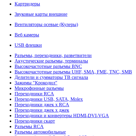
Картридеры
Звуковые карты внешние
Вентиляторы осевые (Кулеры)
Веб камеры
USB флешки
Разъемы, переходники, разветвители
Акустические разъемы, терминалы
Высокочастотные разъемы BNC
Высокочастотные разъемы UHF, SMA, FME, TNC, SMB
Делители и сумматоры ТВ сигнала
Зажимы "Крокодил"
Микрофонные разъемы
Переходники RCA
Переходники USB, SATA, Molex
Переходники джек х RCA
Переходники джек х джек
Переходники и конвертеры HDMI-DVI-VGA
Переходники скарт
Разъемы RCA
Разъемы автомобильные