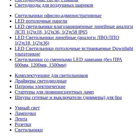
Светодиоды для воздушных шариков
Светильники офисно-административные
LED потолочные панели
LED светильники влагозащищенные линейные аналоги
ЛСП 1(2)х18, 1(2)х36, 1(2)х58 IP65
LED Светильники линейные (аналоги ЛВО/ЛПО
1(2)х18, 1(2)х36)
LED Светильники потолочные встраиваемые Downlight
ультатонкие
Светильники со сменными LED лампами (без ПРА
600мм, 1200мм, 1500мм)
Комплектующие для светильников
Драйверы светодиодные
Патроны электрические
Стартеры для люминисцентных ламп
Шнуры сетевые и выключатели (диммеры) для бра
Умный свет
Лампочки
Лента
Розетки
Светильники