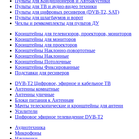
Пульты для Кондиционеров и Автоакустики
Пульты для ТВ и аудио-видео техники
Пульты для цифровых ресиверов (DVB-T2, SAT)
Пульты для шлагбаумов и ворот
Чехлы и ремкомплекты для пультов ДУ
Кронштейны для телевизоров, проекторов, мониторов
Кронштейны для мониторов
Кронштейны для проекторов
Кронштейны Наклонно-повортотные
Кронштейны Наклонные
Кронштейны Потолочные
Кронштейны Фиксированные
Подставки для ресиверов
DVB-T2 Цифровое, эфирное и кабельное ТВ
Антенны комнатные
Антенны уличные
Блоки питания к Антеннам
Мачты телескопические и кронштейны для антенн
Усилители
Цифровое эфирное телевидение DVB-Т2
Аудиотехника
Микрофоны
Наушники