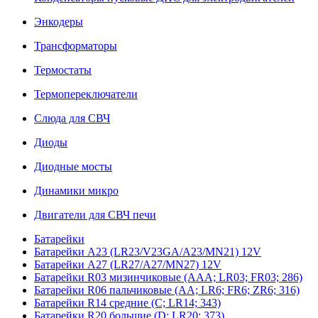
Энкодеры
Трансформаторы
Термостаты
Термопереключатели
Слюда для СВЧ
Диоды
Диодные мосты
Динамики микро
Двигатели для СВЧ печи
Батарейки
Батарейки A23 (LR23/V23GA/A23/MN21) 12V
Батарейки A27 (LR27/A27/MN27) 12V
Батарейки R03 мизинчиковые (AAA; LR03; FR03; 286)
Батарейки R06 пальчиковые (AA; LR6; FR6; ZR6; 316)
Батарейки R14 средние (C; LR14; 343)
Батарейки R20 большие (D; LR20; 373)