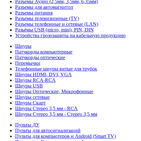
Разъемы Аудио (2,5мм, 3,5мм, 6,35мм)
Разъемы для автомагнитол
Разъемы питания
Разъемы телевизионные (TV)
Разъемы телефонные и сетевые (LAN)
Разьёмы USB (micro, mini), PIN, DIN
Устройства грозозащиты на кабельную продукцию
Шнуры
Патчкорды компьютерные
Патчкорды оптические
Перемычки
Телефонные шнуры витые для трубок
Шнуры HDMI, DVI, VGA
Шнуры RCA-RCA
Шнуры USB
Шнуры Оптические, Микрофонные
Шнуры сетевые
Шнуры Скарт
Шнуры Стерео 3,5 мм - RCA
Шнуры Стерео 3,5 мм - Стерео 3,5 мм
Пульты ДУ
Пульты для автосигнализаций
Пульты для компьютеров и Android (Smart TV)