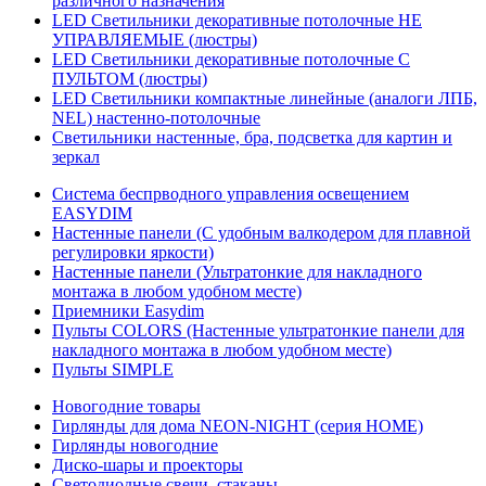
различного назначения
LED Светильники декоративные потолочные НЕ
УПРАВЛЯЕМЫЕ (люстры)
LED Светильники декоративные потолочные С
ПУЛЬТОМ (люстры)
LED Светильники компактные линейные (аналоги ЛПБ,
NEL) настенно-потолочные
Светильники настенные, бра, подсветка для картин и
зеркал
Система беспрводного управления освещением
EASYDIM
Настенные панели (С удобным валкодером для плавной
регулировки яркости)
Настенные панели (Ультратонкие для накладного
монтажа в любом удобном месте)
Приемники Easydim
Пульты COLORS (Настенные ультратонкие панели для
накладного монтажа в любом удобном месте)
Пульты SIMPLE
Новогодние товары
Гирлянды для дома NEON-NIGHT (серия HOME)
Гирлянды новогодние
Диско-шары и проекторы
Светодиодные свечи, стаканы