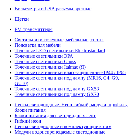
Вольтметры и USB разъемы врезные
Щетки
FM-трансмиттеры
Светильники точечные, мебельные, споты
Подсветка для мебели
Точечные LED светильники Elektrostandard
Точечные светильники ЭРА
Точечные светильники Gauss
Точечные светильники Italmac (Я)
Точечные светильники влагозащищенные IP44 / IP65
Точечные светильники под лампу (MR16, G4, G9,
GU10)
Точечные светильники под лампу GX53
Точечные светильники под лампу GX70
Ленты светодиодные, Неон гибкий, модули, профиль,
блоки питания
Блоки питания для светодиодных лент
Гибкий неон
Ленты светодиодные и комплектующие к ним
Модули водонепронецаемые светодиодные