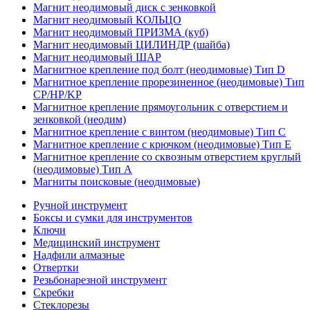
Магнит неодимовый диск с зенковкой
Магнит неодимовый КОЛЬЦО
Магнит неодимовый ПРИЗМА (куб)
Магнит неодимовый ЦИЛИНДР (шайба)
Магнит неодимовый ШАР
Магнитное крепление под болт (неодимовые) Тип D
Магнитное крепление прорезиненное (неодимовые) Тип
CP/HP/KP
Магнитное крепление прямоугольник с отверстием и
зенковкой (неодим)
Магнитное крепление с винтом (неодимовые) Тип С
Магнитное крепление с крючком (неодимовые) Тип Е
Магнитное крепление со сквозным отверстием круглый
(неодимовые) Тип А
Магниты поисковые (неодимовые)
Ручной инструмент
Боксы и сумки для инструментов
Ключи
Медицинский инструмент
Надфили алмазные
Отвертки
Резьбонарезной инструмент
Скребки
Стеклорезы