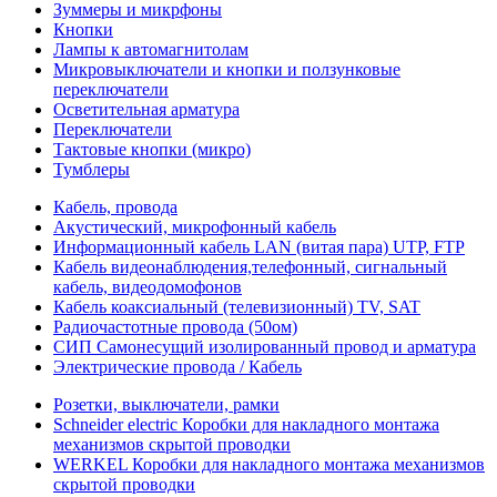
Зуммеры и микрфоны
Кнопки
Лампы к автомагнитолам
Микровыключатели и кнопки и ползунковые
переключатели
Осветительная арматура
Переключатели
Тактовые кнопки (микро)
Тумблеры
Кабель, провода
Акустический, микрофонный кабель
Информационный кабель LAN (витая пара) UTP, FTP
Кабель видеонаблюдения,телефонный, сигнальный
кабель, видеодомофонов
Кабель коаксиальный (телевизионный) TV, SAT
Радиочастотные провода (50ом)
СИП Самонесущий изолированный провод и арматура
Электрические провода / Кабель
Розетки, выключатели, рамки
Schneider electric Коробки для накладного монтажа
механизмов скрытой проводки
WERKEL Коробки для накладного монтажа механизмов
скрытой проводки