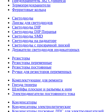
Предохранитель 382 Cylindrical
Термопредохранители
Ферритовые кольца
Светодиоды
Линзы для светодиодов
Светодиоды DIP
Светодиоды DIP Пиранья
Светодиоды SMD
Светодиоды на радиаторе
Светодиоды с прозрачной линзой
Держатели светодиодов индикаторных
Резисторы
Резисторы переменные
Резисторы постоянные
Ручки для резисторов переменных
Комплектующие для ремонта
Гнезда тюнера
Шлейфы плоские и разъемы к ним
Электродвигатели постоянного тока
Конденсаторы
Конденсаторы электролитические
Конденсаторы пусковые ДПС для электродвигателей