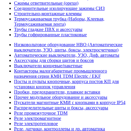
Сжимы ответвительные (орехи)
Соединительные изолирующие зажимы СИЗ
Строительно-монтажные клеммы
Термоусаживаемая трубка (Наборы, Клеевая,
Термоусаживаемая лента)
Трубы гладкие ПВХ и аксессуары
Трубы гофрированные пластиковые
Низковольтовое оборудование НВО (Автоматические
выключатели, УЗО, щиты, боксы, электросчетчики)
Автоматические выключатели, УЗО, Диф. автоматы
Аксессуары для сборки щитов и боксов
Выключатели концевые/пакетные
Контакторы малогабаритные промышленного
назначения серии КМН TDM Electric / EKF
Посты и пульты кнопочные, корпуса постов КП для
установки кнопок управления
Пробки, предохранители, плавкие вставки
Прочее модульное оборудование и аксессуары
Пускатели магнитные КМИ с кнопками в корпусе IP54
Распределительные щиты и боксы, аксессуары
Реле промежуточное TDM
Реле электромагнитное
Реле электротепловое
Реле, датчики, контроллеры и др. автоматика