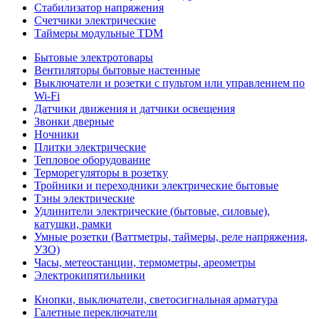
Стабилизатор напряжения
Счетчики электрические
Таймеры модульные TDM
Бытовые электротовары
Вентиляторы бытовые настенные
Выключатели и розетки с пультом или управлением по
Wi-Fi
Датчики движения и датчики освещения
Звонки дверные
Ночники
Плитки электрические
Тепловое оборудование
Терморегуляторы в розетку
Тройники и переходники электрические бытовые
Тэны электрические
Удлинители электрические (бытовые, силовые),
катушки, рамки
Умные розетки (Ваттметры, таймеры, реле напряжения,
УЗО)
Часы, метеостанции, термометры, ареометры
Электрокипятильники
Кнопки, выключатели, светосигнальная арматура
Галетные переключатели