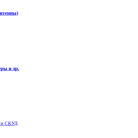
Антенны)
ры и др.
я и СКУД