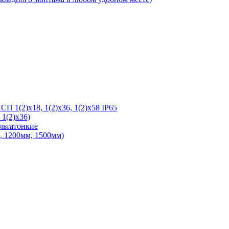
 1(2)х18, 1(2)х36, 1(2)х58 IP65
1(2)х36)
льтатонкие
 1200мм, 1500мм)