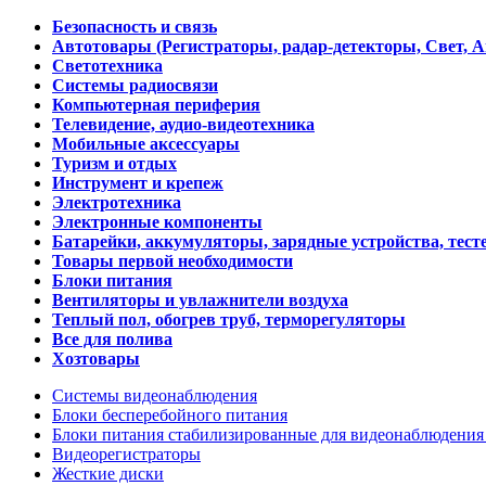
Безопасность и связь
Автотовары (Регистраторы, радар-детекторы, Свет, 
Светотехника
Системы радиосвязи
Компьютерная периферия
Телевидение, аудио-видеотехника
Мобильные аксессуары
Туризм и отдых
Инструмент и крепеж
Электротехника
Электронные компоненты
Батарейки, аккумуляторы, зарядные устройства, тесте
Товары первой необходимости
Блоки питания
Вентиляторы и увлажнители воздуха
Теплый пол, обогрев труб, терморегуляторы
Все для полива
Хозтовары
Системы видеонаблюдения
Блоки бесперебойного питания
Блоки питания стабилизированные для видеонаблюдени
Видеорегистраторы
Жесткие диски