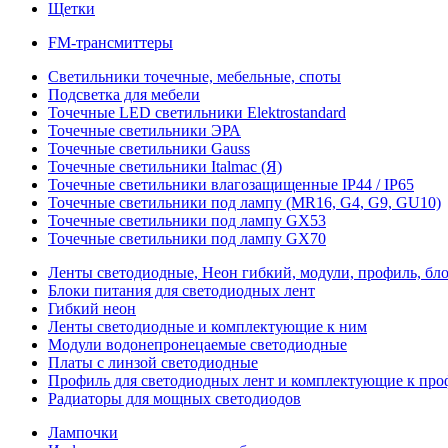
Щетки
FM-трансмиттеры
Светильники точечные, мебельные, споты
Подсветка для мебели
Точечные LED светильники Elektrostandard
Точечные светильники ЭРА
Точечные светильники Gauss
Точечные светильники Italmac (Я)
Точечные светильники влагозащищенные IP44 / IP65
Точечные светильники под лампу (MR16, G4, G9, GU10)
Точечные светильники под лампу GX53
Точечные светильники под лампу GX70
Ленты светодиодные, Неон гибкий, модули, профиль, бл
Блоки питания для светодиодных лент
Гибкий неон
Ленты светодиодные и комплектующие к ним
Модули водонепронецаемые светодиодные
Платы с линзой светодиодные
Профиль для светодиодных лент и комплектующие к пр
Радиаторы для мощных светодиодов
Лампочки