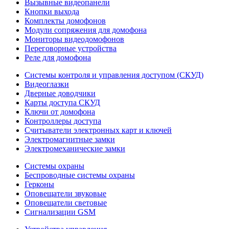
Вызывные видеопанели
Кнопки выхода
Комплекты домофонов
Модули сопряжения для домофона
Мониторы видеодомофонов
Переговорные устройства
Реле для домофона
Системы контроля и управления доступом (СКУД)
Видеоглазки
Дверные доводчики
Карты доступа СКУД
Ключи от домофона
Контроллеры доступа
Считыватели электронных карт и ключей
Электромагнитные замки
Электромеханические замки
Системы охраны
Беспроводные системы охраны
Герконы
Оповещатели звуковые
Оповещатели световые
Сигнализации GSM