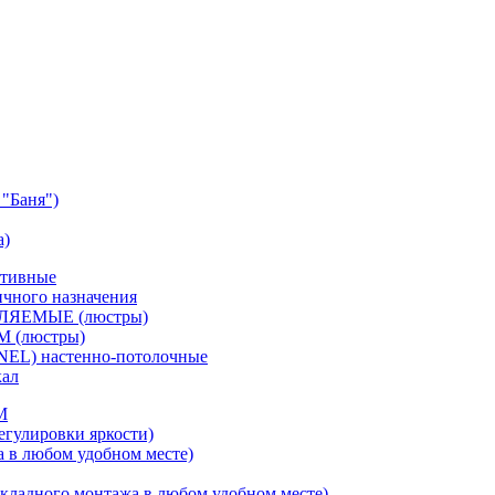
"Баня")
а)
ативные
чного назначения
ВЛЯЕМЫЕ (люстры)
М (люстры)
NEL) настенно-потолочные
кал
M
егулировки яркости)
а в любом удобном месте)
кладного монтажа в любом удобном месте)