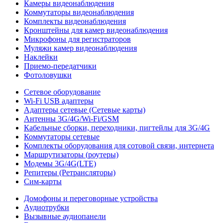
Камеры видеонаблюдения
Коммутаторы видеонаблюдения
Комплекты видеонаблюдения
Кронштейны для камер видеонаблюдения
Микрофоны для регистраторов
Муляжи камер видеонаблюдения
Наклейки
Приемо-передатчики
Фотоловушки
Сетевое оборудование
Wi-Fi USB адаптеры
Адаптеры сетевые (Сетевые карты)
Антенны 3G/4G/Wi-Fi/GSM
Кабельные сборки, переходники, пигтейлы для 3G/4G
Коммутаторы сетевые
Комплекты оборудования для сотовой связи, интернета
Маршрутизаторы (роутеры)
Модемы 3G/4G(LTE)
Репитеры (Ретрансляторы)
Сим-карты
Домофоны и переговорные устройства
Аудиотрубки
Вызывные аудиопанели