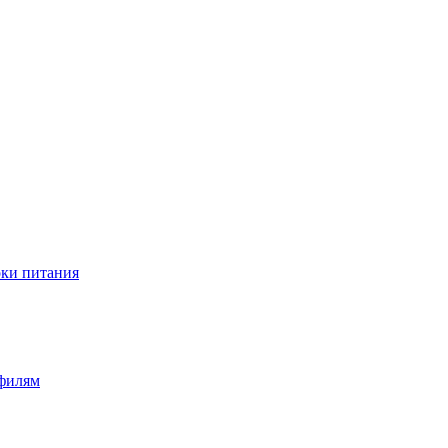
оки питания
офилям