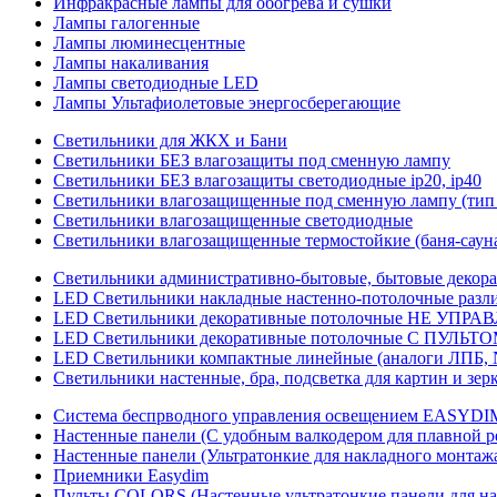
Инфракрасные лампы для обогрева и сушки
Лампы галогенные
Лампы люминесцентные
Лампы накаливания
Лампы светодиодные LED
Лампы Ультафиолетовые энергосберегающие
Светильники для ЖКХ и Бани
Светильники БЕЗ влагозащиты под сменную лампу
Светильники БЕЗ влагозащиты светодиодные ip20, ip40
Светильники влагозащищенные под сменную лампу (тип 
Светильники влагозащищенные светодиодные
Светильники влагозащищенные термостойкие (баня-саун
Светильники административно-бытовые, бытовые декор
LED Cветильники накладные настенно-потолочные разли
LED Светильники декоративные потолочные НЕ УПРА
LED Светильники декоративные потолочные С ПУЛЬТО
LED Светильники компактные линейные (аналоги ЛПБ, 
Светильники настенные, бра, подсветка для картин и зер
Система беспрводного управления освещением EASYDI
Настенные панели (С удобным валкодером для плавной р
Настенные панели (Ультратонкие для накладного монтаж
Приемники Easydim
Пульты COLORS (Настенные ультратонкие панели для на