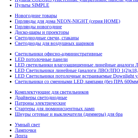
Пульты SIMPLE
Новогодние товары
Гирлянды для дома NEON-NIGHT (серия HOME)
Гирлянды новогодние
Диско-шары и проекторы
Светодиодные свечи, стаканы
Светодиоды для воздушных шариков
Светильники офисно-административные
LED потолочные панели
LED светильники влагозащищенные линейные аналоги ЛСП
LED Светильники линейные (аналоги ЛВО/ЛПО 1(2)х18, 
LED Светильники потолочные встраиваемые Downlight у
Светильники со сменными LED лампами (без ПРА 600мм,
Комплектующие для светильников
Драйверы светодиодные
Патроны электрические
Стартеры для люминисцентных ламп
Шнуры сетевые и выключатели (диммеры) для бра
Умный свет
Лампочки
Лента