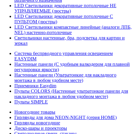
различного назначения
LED Светильники декоративные потолочные НЕ
УПРАВЛЯЕМЫЕ (люстры)
LED Светильники декоративные потолочные С
ПУЛЬТОМ (люстры)
LED Светильники компактные линейные (аналоги ЛПБ,
NEL) настенно-потолочные
Светильники настенные, бра, подсветка для картин и
зеркал
Система беспрводного управления освещением
EASYDIM
Настенные панели (С удобным валкодером для плавной
регулировки яркости)
Настенные панели (Ультратонкие для накладного
монтажа в любом удобном месте)
Приемники Easydim
Пульты COLORS (Настенные ультратонкие панели для
накладного монтажа в любом удобном месте)
Пульты SIMPLE
Новогодние товары
Гирлянды для дома NEON-NIGHT (серия HOME)
Гирлянды новогодние
Диско-шары и проекторы
Светодиодные свечи, стаканы