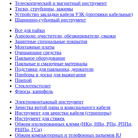
Телескопический и магнитный инструмент
Тиски, струбцины, зажимы
Устройство закладки кабеля УЗК (протяжки кабельные)
Шарнирно-губцевый инструмент
Все для пайки
Аэрозоли: очистители, обезжириватели, смазки
Защитные специальные покрытия
Монтажные платы
Очищающие средства
Паяльное оборудование
Паяльные и смазочные материалы
Подставки для паяльника, держатели
Приборы и доски для выжигания
Припой
Стеклотекстолит
Флюсы, канифоль
Электромонтажный инструмент
Зачистка витой пары и коаксиального кабеля
Инструмент для зачистки кабеля (стрипперы)
Инструмент для стяжек
Обжим изолированных клемм (НКи, НВи, РПи, РППи,
РШПи, ГСи)
Обжим компьютерных и телефонных разъемов RJ