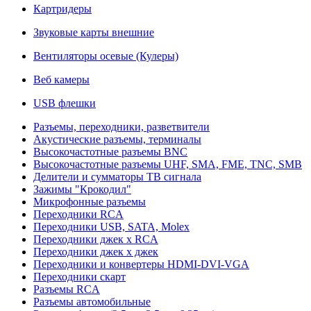
Картридеры
Звуковые карты внешние
Вентиляторы осевые (Кулеры)
Веб камеры
USB флешки
Разъемы, переходники, разветвители
Акустические разъемы, терминалы
Высокочастотные разъемы BNC
Высокочастотные разъемы UHF, SMA, FME, TNC, SMB
Делители и сумматоры ТВ сигнала
Зажимы "Крокодил"
Микрофонные разъемы
Переходники RCA
Переходники USB, SATA, Molex
Переходники джек х RCA
Переходники джек х джек
Переходники и конвертеры HDMI-DVI-VGA
Переходники скарт
Разъемы RCA
Разъемы автомобильные