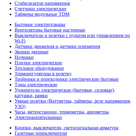
Стабилизатор напряжения
Счетчики электрические
Таймеры модульные TDM
Бытовые электротовары
Вентиляторы бытовые настенные
Выключатели и розетки с пультом или управлением по
Wi-Fi
Датчики движения и датчики освещения
Звонки дверные
Ночники
Плитки электрические
Тепловое оборудование
Терморегуляторы в розетку
Тройники и переходники электрические бытовые
Тэны электрические
Удлинители электрические (бытовые, силовые),
катушки, рамки
Умные розетки (Ваттметры, таймеры, реле напряжения,
УЗО)
Часы, метеостанции, термометры, ареометры
Электрокипятильники
Кнопки, выключатели, светосигнальная арматура
Галетные переключатели