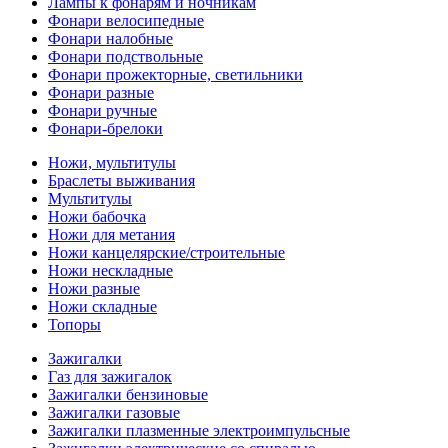
Лампы к фонарям и ночникам
Фонари велосипедные
Фонари налобные
Фонари подствольные
Фонари прожекторные, светильники
Фонари разные
Фонари ручные
Фонари-брелоки
Ножи, мультитулы
Браслеты выживания
Мультитулы
Ножи бабочка
Ножи для метания
Ножи канцелярские/строительные
Ножи нескладные
Ножи разные
Ножи складные
Топоры
Зажигалки
Газ для зажигалок
Зажигалки бензиновые
Зажигалки газовые
Зажигалки плазменные электроимпульсные