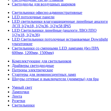
Светодиоды для воздушных шариков
Светильники офисно-административные
LED потолочные панели
LED светильники влагозащищенные линейные аналоги
ЛСП 1(2)х18, 1(2)х36, 1(2)х58 IP65
LED Светильники линейные (аналоги ЛВО/ЛПО
1(2)х18, 1(2)х36)
LED Светильники потолочные встраиваемые Downlight
ультатонкие
Светильники со сменными LED лампами (без ПРА
600мм, 1200мм, 1500мм)
Комплектующие для светильников
Драйверы светодиодные
Патроны электрические
Стартеры для люминисцентных ламп
Шнуры сетевые и выключатели (диммеры) для бра
Умный свет
Лампочки
Лента
Розетки
Светильники