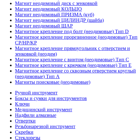
Магнит неодимовый диск с зенковкой
Магнит неодимовый КОЛЬЦО
Магнит неодимовый ПРИЗМА (куб)
Магнит неодимовый ЦИЛИНДР (шайба)
Магнит неодимовый ШАР
Магнитное крепление под болт (неодимовые) Тип D
Магнитное крепление прорезиненное (неодимовые) Тип
CP/HP/KP
Магнитное крепление прямоугольник с отверстием и
зенковкой (неодим)
Магнитное крепление с винтом (неодимовые) Тип С
Магнитное крепление с крючком (неодимовые) Тип Е
Магнитное крепление со сквозным отверстием круглый
(неодимовые) Тип А
Магниты поисковые (неодимовые)
Ручной инструмент
Боксы и сумки для инструментов
Ключи
Медицинский инструмент
Надфили алмазные
Отвертки
Резьбонарезной инструмент
Скребки
Стеклорезы