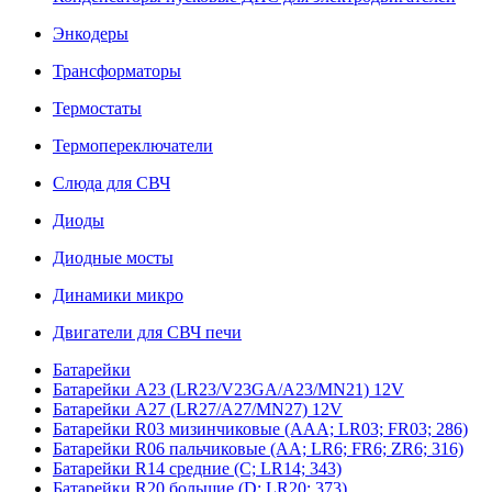
Энкодеры
Трансформаторы
Термостаты
Термопереключатели
Слюда для СВЧ
Диоды
Диодные мосты
Динамики микро
Двигатели для СВЧ печи
Батарейки
Батарейки A23 (LR23/V23GA/A23/MN21) 12V
Батарейки A27 (LR27/A27/MN27) 12V
Батарейки R03 мизинчиковые (AAA; LR03; FR03; 286)
Батарейки R06 пальчиковые (AA; LR6; FR6; ZR6; 316)
Батарейки R14 средние (C; LR14; 343)
Батарейки R20 большие (D; LR20; 373)