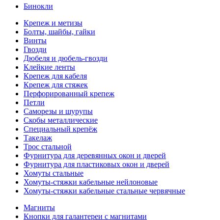
Бинокли
Крепеж и метизы
Болты, шайбы, гайки
Винты
Гвозди
Дюбеля и дюбель-гвозди
Клейкие ленты
Крепеж для кабеля
Крепеж для стяжек
Перфорированный крепеж
Петли
Саморезы и шурупы
Скобы металлические
Специальный крепёж
Такелаж
Трос стальной
Фурнитура для деревянных окон и дверей
Фурнитура для пластиковых окон и дверей
Хомуты стальные
Хомуты-стяжки кабельные нейлоновые
Хомуты-стяжки кабельные стальные червячные
Магниты
Кнопки для галантереи с магнитами