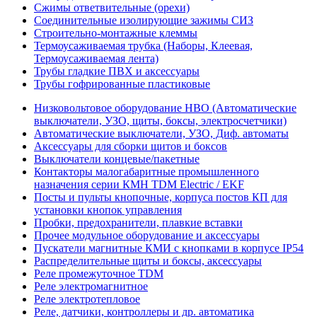
Сжимы ответвительные (орехи)
Соединительные изолирующие зажимы СИЗ
Строительно-монтажные клеммы
Термоусаживаемая трубка (Наборы, Клеевая,
Термоусаживаемая лента)
Трубы гладкие ПВХ и аксессуары
Трубы гофрированные пластиковые
Низковольтовое оборудование НВО (Автоматические
выключатели, УЗО, щиты, боксы, электросчетчики)
Автоматические выключатели, УЗО, Диф. автоматы
Аксессуары для сборки щитов и боксов
Выключатели концевые/пакетные
Контакторы малогабаритные промышленного
назначения серии КМН TDM Electric / EKF
Посты и пульты кнопочные, корпуса постов КП для
установки кнопок управления
Пробки, предохранители, плавкие вставки
Прочее модульное оборудование и аксессуары
Пускатели магнитные КМИ с кнопками в корпусе IP54
Распределительные щиты и боксы, аксессуары
Реле промежуточное TDM
Реле электромагнитное
Реле электротепловое
Реле, датчики, контроллеры и др. автоматика