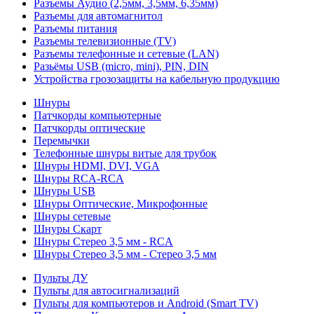
Разъемы Аудио (2,5мм, 3,5мм, 6,35мм)
Разъемы для автомагнитол
Разъемы питания
Разъемы телевизионные (TV)
Разъемы телефонные и сетевые (LAN)
Разьёмы USB (micro, mini), PIN, DIN
Устройства грозозащиты на кабельную продукцию
Шнуры
Патчкорды компьютерные
Патчкорды оптические
Перемычки
Телефонные шнуры витые для трубок
Шнуры HDMI, DVI, VGA
Шнуры RCA-RCA
Шнуры USB
Шнуры Оптические, Микрофонные
Шнуры сетевые
Шнуры Скарт
Шнуры Стерео 3,5 мм - RCA
Шнуры Стерео 3,5 мм - Стерео 3,5 мм
Пульты ДУ
Пульты для автосигнализаций
Пульты для компьютеров и Android (Smart TV)