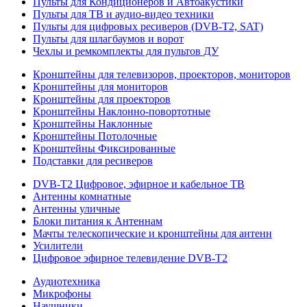
Пульты для Кондиционеров и Автоакустики
Пульты для ТВ и аудио-видео техники
Пульты для цифровых ресиверов (DVB-T2, SAT)
Пульты для шлагбаумов и ворот
Чехлы и ремкомплекты для пультов ДУ
Кронштейны для телевизоров, проекторов, мониторов
Кронштейны для мониторов
Кронштейны для проекторов
Кронштейны Наклонно-повортотные
Кронштейны Наклонные
Кронштейны Потолочные
Кронштейны Фиксированные
Подставки для ресиверов
DVB-T2 Цифровое, эфирное и кабельное ТВ
Антенны комнатные
Антенны уличные
Блоки питания к Антеннам
Мачты телескопические и кронштейны для антенн
Усилители
Цифровое эфирное телевидение DVB-Т2
Аудиотехника
Микрофоны
Наушники