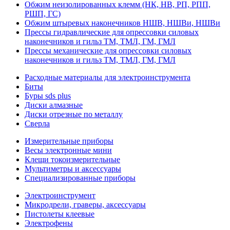
Обжим неизолированных клемм (НК, НВ, РП, РПП,
РШП, ГС)
Обжим штыревых наконечников НШВ, НШВи, НШВи
Прессы гидравлические для опрессовки силовых
наконечников и гильз ТМ, ТМЛ, ГМ, ГМЛ
Прессы механические для опрессовки силовых
наконечников и гильз ТМ, ТМЛ, ГМ, ГМЛ
Расходные материалы для электроинструмента
Биты
Буры sds plus
Диски алмазные
Диски отрезные по металлу
Сверла
Измерительные приборы
Весы электронные мини
Клещи токоизмерительные
Мультиметры и аксессуары
Специализированные приборы
Электроинструмент
Микродрели, граверы, аксессуары
Пистолеты клеевые
Электрофены