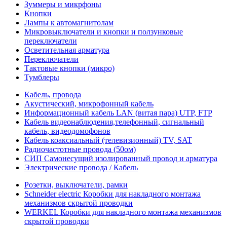
Зуммеры и микрфоны
Кнопки
Лампы к автомагнитолам
Микровыключатели и кнопки и ползунковые
переключатели
Осветительная арматура
Переключатели
Тактовые кнопки (микро)
Тумблеры
Кабель, провода
Акустический, микрофонный кабель
Информационный кабель LAN (витая пара) UTP, FTP
Кабель видеонаблюдения,телефонный, сигнальный
кабель, видеодомофонов
Кабель коаксиальный (телевизионный) TV, SAT
Радиочастотные провода (50ом)
СИП Самонесущий изолированный провод и арматура
Электрические провода / Кабель
Розетки, выключатели, рамки
Schneider electric Коробки для накладного монтажа
механизмов скрытой проводки
WERKEL Коробки для накладного монтажа механизмов
скрытой проводки