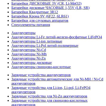
Батарейки ДИСКОВЫЕ 3V (CR, Li-MnO2)
Батарейки дисковые ЧАСОВЫЕ 1,55V (LR, SR)
Батарейки Квадратные 3R12
Батарейки Крона 9V (6F22, 6LR61)
Батарейки для слуховых аппаратов
Спецэлементы питания
Аккумуляторы
Аккумуляторы Li-Fe литий-железо-фосфатные LiFePO4
Аккумуляторы Li-ion литиевые
Аккумуляторы Li-Pol литий-полимерные
Аккумуляторы Ni-Cd
Аккумуляторы Ni-Mh
Аккумуляторы Ni-Zn
Аккумуляторы дисковые
Аккумуляторы свинцово-кислотные
Зарядные устройства аккумуляторов
Зарядные устройства автоматические для Ni-MH / Ni-Cd
аккумуляторов
Зарядные устройства для Li-ion, Li-pol, Li-FePO4
аккумуляторов
Зарядные устройства для Ni-Zn аккумуляторов
Зарядные устройства для свинцово-кислотных
аккумуляторов