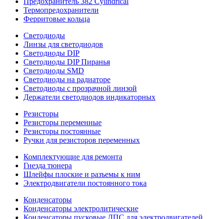
Предохранитель 382 Cylindrical
Термопредохранители
Ферритовые кольца
Светодиоды
Линзы для светодиодов
Светодиоды DIP
Светодиоды DIP Пиранья
Светодиоды SMD
Светодиоды на радиаторе
Светодиоды с прозрачной линзой
Держатели светодиодов индикаторных
Резисторы
Резисторы переменные
Резисторы постоянные
Ручки для резисторов переменных
Комплектующие для ремонта
Гнезда тюнера
Шлейфы плоские и разъемы к ним
Электродвигатели постоянного тока
Конденсаторы
Конденсаторы электролитические
Конденсаторы пусковые ДПС для электродвигателей