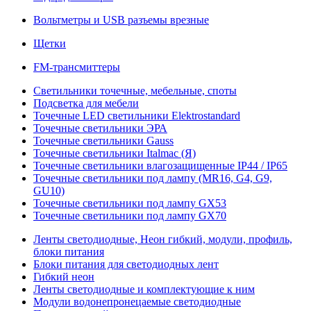
Вольтметры и USB разъемы врезные
Щетки
FM-трансмиттеры
Светильники точечные, мебельные, споты
Подсветка для мебели
Точечные LED светильники Elektrostandard
Точечные светильники ЭРА
Точечные светильники Gauss
Точечные светильники Italmac (Я)
Точечные светильники влагозащищенные IP44 / IP65
Точечные светильники под лампу (MR16, G4, G9,
GU10)
Точечные светильники под лампу GX53
Точечные светильники под лампу GX70
Ленты светодиодные, Неон гибкий, модули, профиль,
блоки питания
Блоки питания для светодиодных лент
Гибкий неон
Ленты светодиодные и комплектующие к ним
Модули водонепронецаемые светодиодные