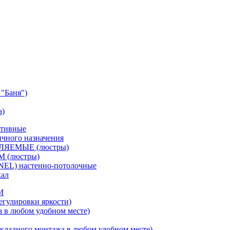
"Баня")
а)
ативные
чного назначения
ВЛЯЕМЫЕ (люстры)
М (люстры)
NEL) настенно-потолочные
кал
M
егулировки яркости)
а в любом удобном месте)
кладного монтажа в любом удобном месте)