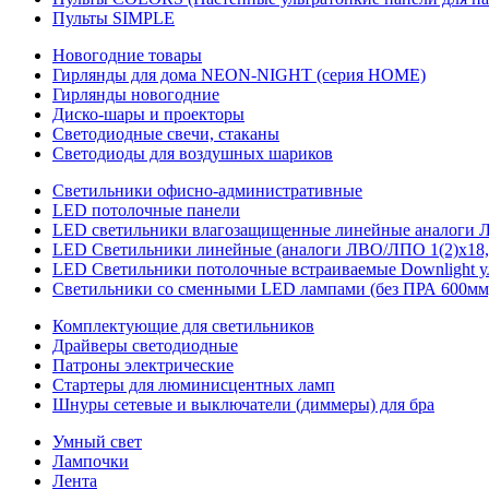
Пульты SIMPLE
Новогодние товары
Гирлянды для дома NEON-NIGHT (серия HOME)
Гирлянды новогодние
Диско-шары и проекторы
Светодиодные свечи, стаканы
Светодиоды для воздушных шариков
Светильники офисно-административные
LED потолочные панели
LED светильники влагозащищенные линейные аналоги ЛСП
LED Светильники линейные (аналоги ЛВО/ЛПО 1(2)х18, 
LED Светильники потолочные встраиваемые Downlight у
Светильники со сменными LED лампами (без ПРА 600мм,
Комплектующие для светильников
Драйверы светодиодные
Патроны электрические
Стартеры для люминисцентных ламп
Шнуры сетевые и выключатели (диммеры) для бра
Умный свет
Лампочки
Лента