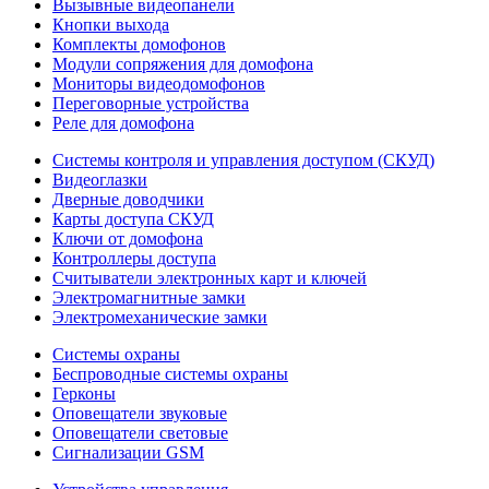
Вызывные видеопанели
Кнопки выхода
Комплекты домофонов
Модули сопряжения для домофона
Мониторы видеодомофонов
Переговорные устройства
Реле для домофона
Системы контроля и управления доступом (СКУД)
Видеоглазки
Дверные доводчики
Карты доступа СКУД
Ключи от домофона
Контроллеры доступа
Считыватели электронных карт и ключей
Электромагнитные замки
Электромеханические замки
Системы охраны
Беспроводные системы охраны
Герконы
Оповещатели звуковые
Оповещатели световые
Сигнализации GSM