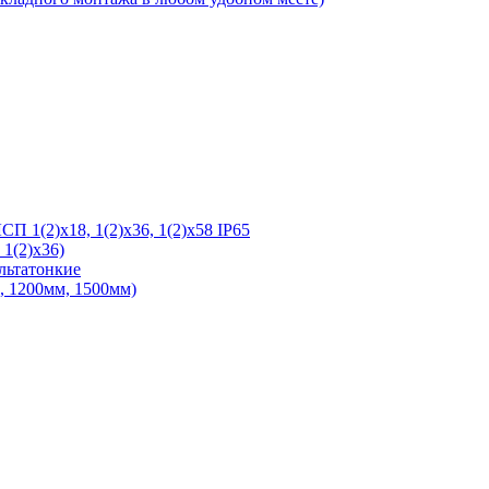
 1(2)х18, 1(2)х36, 1(2)х58 IP65
1(2)х36)
льтатонкие
 1200мм, 1500мм)