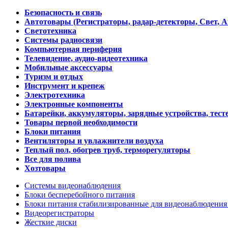
Безопасность и связь
Автотовары (Регистраторы, радар-детекторы, Свет, 
Светотехника
Системы радиосвязи
Компьютерная периферия
Телевидение, аудио-видеотехника
Мобильные аксессуары
Туризм и отдых
Инструмент и крепеж
Электротехника
Электронные компоненты
Батарейки, аккумуляторы, зарядные устройства, тесте
Товары первой необходимости
Блоки питания
Вентиляторы и увлажнители воздуха
Теплый пол, обогрев труб, терморегуляторы
Все для полива
Хозтовары
Системы видеонаблюдения
Блоки бесперебойного питания
Блоки питания стабилизированные для видеонаблюдени
Видеорегистраторы
Жесткие диски