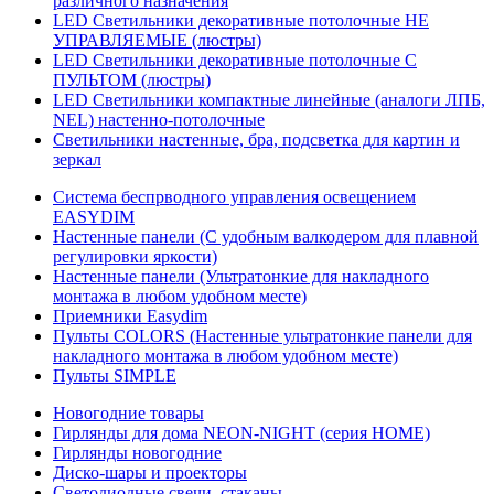
различного назначения
LED Светильники декоративные потолочные НЕ
УПРАВЛЯЕМЫЕ (люстры)
LED Светильники декоративные потолочные С
ПУЛЬТОМ (люстры)
LED Светильники компактные линейные (аналоги ЛПБ,
NEL) настенно-потолочные
Светильники настенные, бра, подсветка для картин и
зеркал
Система беспрводного управления освещением
EASYDIM
Настенные панели (С удобным валкодером для плавной
регулировки яркости)
Настенные панели (Ультратонкие для накладного
монтажа в любом удобном месте)
Приемники Easydim
Пульты COLORS (Настенные ультратонкие панели для
накладного монтажа в любом удобном месте)
Пульты SIMPLE
Новогодние товары
Гирлянды для дома NEON-NIGHT (серия HOME)
Гирлянды новогодние
Диско-шары и проекторы
Светодиодные свечи, стаканы