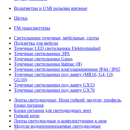
Вольтметры и USB разъемы врезные
Щетки
FM-трансмиттеры
Светильники точечные, мебельные, споты
Подсветка для мебели
Точечные LED светильники Elektrostandard
Точечные светильники ЭРА
Точечные светильники Gauss
Точечные светильники Italmac (Я)
Точечные светильники влагозащищенные IP44 / IP65
Точечные светильники под лампу (MR16, G4, G9,
GU10)
Точечные светильники под лампу GX53
Точечные светильники под лампу GX70
Ленты светодиодные, Неон гибкий, модули, профиль,
блоки питания
Блоки питания для светодиодных лент
Гибкий неон
Ленты светодиодные и комплектующие к ним
Модули водонепронецаемые светодиодные