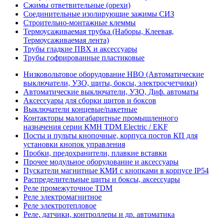
Сжимы ответвительные (орехи)
Соединительные изолирующие зажимы СИЗ
Строительно-монтажные клеммы
Термоусаживаемая трубка (Наборы, Клеевая,
Термоусаживаемая лента)
Трубы гладкие ПВХ и аксессуары
Трубы гофрированные пластиковые
Низковольтовое оборудование НВО (Автоматические
выключатели, УЗО, щиты, боксы, электросчетчики)
Автоматические выключатели, УЗО, Диф. автоматы
Аксессуары для сборки щитов и боксов
Выключатели концевые/пакетные
Контакторы малогабаритные промышленного
назначения серии КМН TDM Electric / EKF
Посты и пульты кнопочные, корпуса постов КП для
установки кнопок управления
Пробки, предохранители, плавкие вставки
Прочее модульное оборудование и аксессуары
Пускатели магнитные КМИ с кнопками в корпусе IP54
Распределительные щиты и боксы, аксессуары
Реле промежуточное TDM
Реле электромагнитное
Реле электротепловое
Реле, датчики, контроллеры и др. автоматика