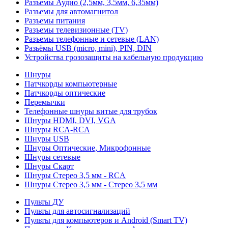
Разъемы Аудио (2,5мм, 3,5мм, 6,35мм)
Разъемы для автомагнитол
Разъемы питания
Разъемы телевизионные (TV)
Разъемы телефонные и сетевые (LAN)
Разьёмы USB (micro, mini), PIN, DIN
Устройства грозозащиты на кабельную продукцию
Шнуры
Патчкорды компьютерные
Патчкорды оптические
Перемычки
Телефонные шнуры витые для трубок
Шнуры HDMI, DVI, VGA
Шнуры RCA-RCA
Шнуры USB
Шнуры Оптические, Микрофонные
Шнуры сетевые
Шнуры Скарт
Шнуры Стерео 3,5 мм - RCA
Шнуры Стерео 3,5 мм - Стерео 3,5 мм
Пульты ДУ
Пульты для автосигнализаций
Пульты для компьютеров и Android (Smart TV)