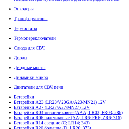
Энкодеры
Трансформаторы
Термостаты
Термопереключатели
Слюда для СВЧ
Диоды
Диодные мосты
Динамики микро
Двигатели для СВЧ печи
Батарейки
Батарейки A23 (LR23/V23GA/A23/MN21) 12V
Батарейки A27 (LR27/A27/MN27) 12V
Батарейки R03 мизинчиковые (AAA; LR03; FR03; 286)
Батарейки R06 пальчиковые (AA; LR6; FR6; ZR6; 316)
Батарейки R14 средние (C; LR14; 343)
Батарейки R20 большие (D; LR20; 373)