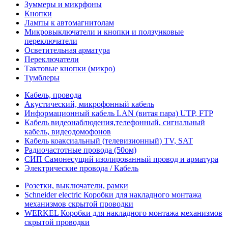
Зуммеры и микрфоны
Кнопки
Лампы к автомагнитолам
Микровыключатели и кнопки и ползунковые
переключатели
Осветительная арматура
Переключатели
Тактовые кнопки (микро)
Тумблеры
Кабель, провода
Акустический, микрофонный кабель
Информационный кабель LAN (витая пара) UTP, FTP
Кабель видеонаблюдения,телефонный, сигнальный
кабель, видеодомофонов
Кабель коаксиальный (телевизионный) TV, SAT
Радиочастотные провода (50ом)
СИП Самонесущий изолированный провод и арматура
Электрические провода / Кабель
Розетки, выключатели, рамки
Schneider electric Коробки для накладного монтажа
механизмов скрытой проводки
WERKEL Коробки для накладного монтажа механизмов
скрытой проводки