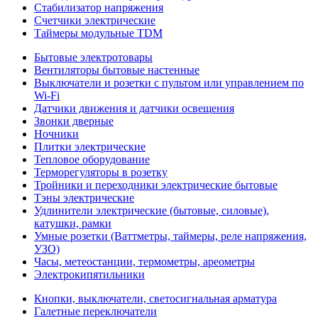
Стабилизатор напряжения
Счетчики электрические
Таймеры модульные TDM
Бытовые электротовары
Вентиляторы бытовые настенные
Выключатели и розетки с пультом или управлением по
Wi-Fi
Датчики движения и датчики освещения
Звонки дверные
Ночники
Плитки электрические
Тепловое оборудование
Терморегуляторы в розетку
Тройники и переходники электрические бытовые
Тэны электрические
Удлинители электрические (бытовые, силовые),
катушки, рамки
Умные розетки (Ваттметры, таймеры, реле напряжения,
УЗО)
Часы, метеостанции, термометры, ареометры
Электрокипятильники
Кнопки, выключатели, светосигнальная арматура
Галетные переключатели