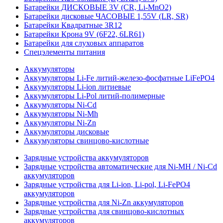
Батарейки ДИСКОВЫЕ 3V (CR, Li-MnO2)
Батарейки дисковые ЧАСОВЫЕ 1,55V (LR, SR)
Батарейки Квадратные 3R12
Батарейки Крона 9V (6F22, 6LR61)
Батарейки для слуховых аппаратов
Спецэлементы питания
Аккумуляторы
Аккумуляторы Li-Fe литий-железо-фосфатные LiFePO4
Аккумуляторы Li-ion литиевые
Аккумуляторы Li-Pol литий-полимерные
Аккумуляторы Ni-Cd
Аккумуляторы Ni-Mh
Аккумуляторы Ni-Zn
Аккумуляторы дисковые
Аккумуляторы свинцово-кислотные
Зарядные устройства аккумуляторов
Зарядные устройства автоматические для Ni-MH / Ni-Cd
аккумуляторов
Зарядные устройства для Li-ion, Li-pol, Li-FePO4
аккумуляторов
Зарядные устройства для Ni-Zn аккумуляторов
Зарядные устройства для свинцово-кислотных
аккумуляторов