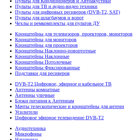
Пульты для Кондиционеров и Автоакустики
Пульты для ТВ и аудио-видео техники
Пульты для цифровых ресиверов (DVB-T2, SAT)
Пульты для шлагбаумов и ворот
Чехлы и ремкомплекты для пультов ДУ
Кронштейны для телевизоров, проекторов, мониторов
Кронштейны для мониторов
Кронштейны для проекторов
Кронштейны Наклонно-повортотные
Кронштейны Наклонные
Кронштейны Потолочные
Кронштейны Фиксированные
Подставки для ресиверов
DVB-T2 Цифровое, эфирное и кабельное ТВ
Антенны комнатные
Антенны уличные
Блоки питания к Антеннам
Мачты телескопические и кронштейны для антенн
Усилители
Цифровое эфирное телевидение DVB-Т2
Аудиотехника
Микрофоны
Наушники