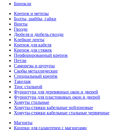
Бинокли
Крепеж и метизы
Болты, шайбы, гайки
Винты
Гвозди
Дюбеля и дюбель-гвозди
Клейкие ленты
Крепеж для кабеля
Крепеж для стяжек
Перфорированный крепеж
Петли
Саморезы и шурупы
Скобы металлические
Специальный крепёж
Такелаж
Трос стальной
Фурнитура для деревянных окон и дверей
Фурнитура для пластиковых окон и дверей
Хомуты стальные
Хомуты-стяжки кабельные нейлоновые
Хомуты-стяжки кабельные стальные червячные
Магниты
Кнопки для галантереи с магнитами