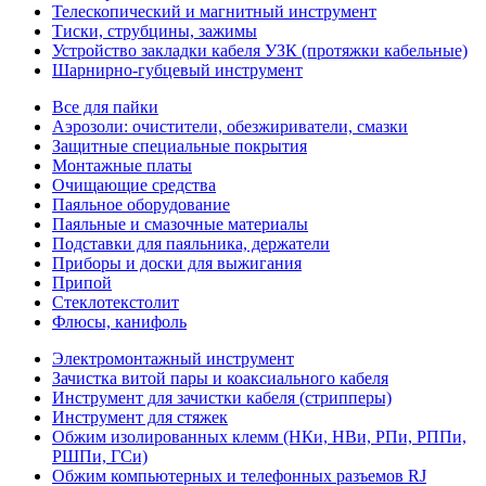
Телескопический и магнитный инструмент
Тиски, струбцины, зажимы
Устройство закладки кабеля УЗК (протяжки кабельные)
Шарнирно-губцевый инструмент
Все для пайки
Аэрозоли: очистители, обезжириватели, смазки
Защитные специальные покрытия
Монтажные платы
Очищающие средства
Паяльное оборудование
Паяльные и смазочные материалы
Подставки для паяльника, держатели
Приборы и доски для выжигания
Припой
Стеклотекстолит
Флюсы, канифоль
Электромонтажный инструмент
Зачистка витой пары и коаксиального кабеля
Инструмент для зачистки кабеля (стрипперы)
Инструмент для стяжек
Обжим изолированных клемм (НКи, НВи, РПи, РППи,
РШПи, ГСи)
Обжим компьютерных и телефонных разъемов RJ