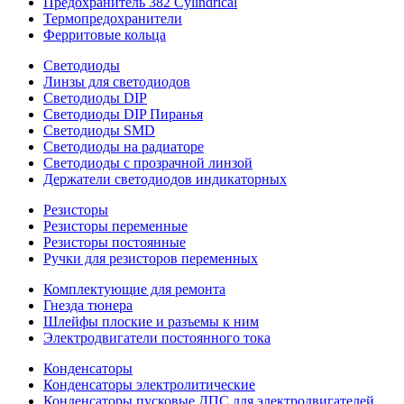
Предохранитель 382 Cylindrical
Термопредохранители
Ферритовые кольца
Светодиоды
Линзы для светодиодов
Светодиоды DIP
Светодиоды DIP Пиранья
Светодиоды SMD
Светодиоды на радиаторе
Светодиоды с прозрачной линзой
Держатели светодиодов индикаторных
Резисторы
Резисторы переменные
Резисторы постоянные
Ручки для резисторов переменных
Комплектующие для ремонта
Гнезда тюнера
Шлейфы плоские и разъемы к ним
Электродвигатели постоянного тока
Конденсаторы
Конденсаторы электролитические
Конденсаторы пусковые ДПС для электродвигателей