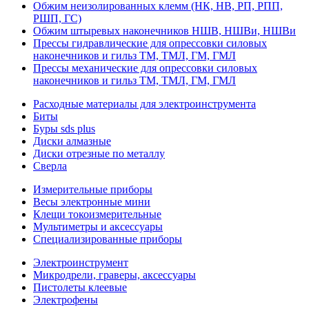
Обжим неизолированных клемм (НК, НВ, РП, РПП,
РШП, ГС)
Обжим штыревых наконечников НШВ, НШВи, НШВи
Прессы гидравлические для опрессовки силовых
наконечников и гильз ТМ, ТМЛ, ГМ, ГМЛ
Прессы механические для опрессовки силовых
наконечников и гильз ТМ, ТМЛ, ГМ, ГМЛ
Расходные материалы для электроинструмента
Биты
Буры sds plus
Диски алмазные
Диски отрезные по металлу
Сверла
Измерительные приборы
Весы электронные мини
Клещи токоизмерительные
Мультиметры и аксессуары
Специализированные приборы
Электроинструмент
Микродрели, граверы, аксессуары
Пистолеты клеевые
Электрофены