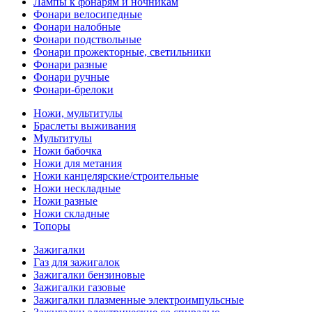
Лампы к фонарям и ночникам
Фонари велосипедные
Фонари налобные
Фонари подствольные
Фонари прожекторные, светильники
Фонари разные
Фонари ручные
Фонари-брелоки
Ножи, мультитулы
Браслеты выживания
Мультитулы
Ножи бабочка
Ножи для метания
Ножи канцелярские/строительные
Ножи нескладные
Ножи разные
Ножи складные
Топоры
Зажигалки
Газ для зажигалок
Зажигалки бензиновые
Зажигалки газовые
Зажигалки плазменные электроимпульсные