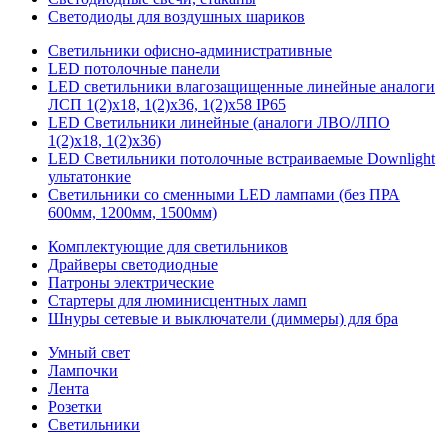
Светодиоды для воздушных шариков
Светильники офисно-административные
LED потолочные панели
LED светильники влагозащищенные линейные аналоги
ЛСП 1(2)х18, 1(2)х36, 1(2)х58 IP65
LED Светильники линейные (аналоги ЛВО/ЛПО
1(2)х18, 1(2)х36)
LED Светильники потолочные встраиваемые Downlight
ультатонкие
Светильники со сменными LED лампами (без ПРА
600мм, 1200мм, 1500мм)
Комплектующие для светильников
Драйверы светодиодные
Патроны электрические
Стартеры для люминисцентных ламп
Шнуры сетевые и выключатели (диммеры) для бра
Умный свет
Лампочки
Лента
Розетки
Светильники