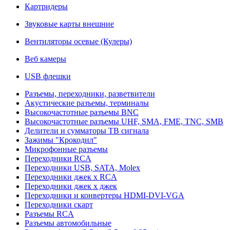
Картридеры
Звуковые карты внешние
Вентиляторы осевые (Кулеры)
Веб камеры
USB флешки
Разъемы, переходники, разветвители
Акустические разъемы, терминалы
Высокочастотные разъемы BNC
Высокочастотные разъемы UHF, SMA, FME, TNC, SMB
Делители и сумматоры ТВ сигнала
Зажимы "Крокодил"
Микрофонные разъемы
Переходники RCA
Переходники USB, SATA, Molex
Переходники джек х RCA
Переходники джек х джек
Переходники и конвертеры HDMI-DVI-VGA
Переходники скарт
Разъемы RCA
Разъемы автомобильные