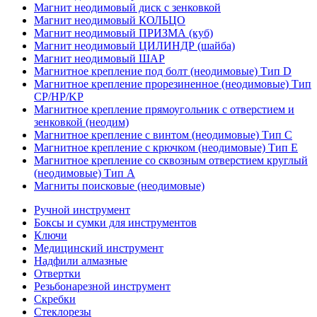
Магнит неодимовый диск с зенковкой
Магнит неодимовый КОЛЬЦО
Магнит неодимовый ПРИЗМА (куб)
Магнит неодимовый ЦИЛИНДР (шайба)
Магнит неодимовый ШАР
Магнитное крепление под болт (неодимовые) Тип D
Магнитное крепление прорезиненное (неодимовые) Тип
CP/HP/KP
Магнитное крепление прямоугольник с отверстием и
зенковкой (неодим)
Магнитное крепление с винтом (неодимовые) Тип С
Магнитное крепление с крючком (неодимовые) Тип Е
Магнитное крепление со сквозным отверстием круглый
(неодимовые) Тип А
Магниты поисковые (неодимовые)
Ручной инструмент
Боксы и сумки для инструментов
Ключи
Медицинский инструмент
Надфили алмазные
Отвертки
Резьбонарезной инструмент
Скребки
Стеклорезы