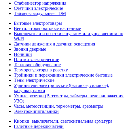
Стабилизатор напряжения
Счетчики электрические
Таймеры модульные TDM
Бытовые электротовары
Вентиляторы бытовые настенные
Выключатели и розетки с пультом или управлением по
Wi-Fi
Датчики движения и датчики освещения
Звонки дверные
Ночники
Плитки электрические
Тепловое оборудование
Терморегуляторы в розетку
Тройники и переходники электрические бытовые
Тэны электрические
Удлинители электрические (бытовые, силовые),
катушки, рамки
Умные розетки (Ваттметры, таймеры, реле напряжения,
УЗО)
Часы, метеостанции, термометры, ареометры
Электрокипятильники
Кнопки, выключатели, светосигнальная арматура
Галетные переключатели