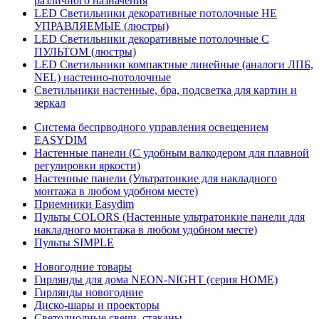
различного назначения
LED Светильники декоративные потолочные НЕ
УПРАВЛЯЕМЫЕ (люстры)
LED Светильники декоративные потолочные С
ПУЛЬТОМ (люстры)
LED Светильники компактные линейные (аналоги ЛПБ,
NEL) настенно-потолочные
Светильники настенные, бра, подсветка для картин и
зеркал
Система беспрводного управления освещением
EASYDIM
Настенные панели (С удобным валкодером для плавной
регулировки яркости)
Настенные панели (Ультратонкие для накладного
монтажа в любом удобном месте)
Приемники Easydim
Пульты COLORS (Настенные ультратонкие панели для
накладного монтажа в любом удобном месте)
Пульты SIMPLE
Новогодние товары
Гирлянды для дома NEON-NIGHT (серия HOME)
Гирлянды новогодние
Диско-шары и проекторы
Светодиодные свечи, стаканы