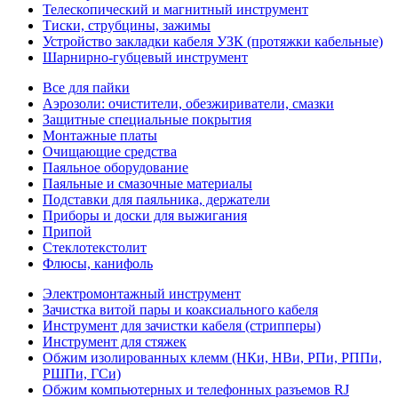
Телескопический и магнитный инструмент
Тиски, струбцины, зажимы
Устройство закладки кабеля УЗК (протяжки кабельные)
Шарнирно-губцевый инструмент
Все для пайки
Аэрозоли: очистители, обезжириватели, смазки
Защитные специальные покрытия
Монтажные платы
Очищающие средства
Паяльное оборудование
Паяльные и смазочные материалы
Подставки для паяльника, держатели
Приборы и доски для выжигания
Припой
Стеклотекстолит
Флюсы, канифоль
Электромонтажный инструмент
Зачистка витой пары и коаксиального кабеля
Инструмент для зачистки кабеля (стрипперы)
Инструмент для стяжек
Обжим изолированных клемм (НКи, НВи, РПи, РППи,
РШПи, ГСи)
Обжим компьютерных и телефонных разъемов RJ