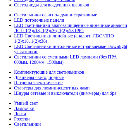
Светодиоды для воздушных шариков
Светильники офисно-административные
LED потолочные панели
LED светильники влагозащищенные линейные аналоги
ЛСП 1(2)х18, 1(2)х36, 1(2)х58 IP65
LED Светильники линейные (аналоги ЛВО/ЛПО
1(2)х18, 1(2)х36)
LED Светильники потолочные встраиваемые Downlight
ультатонкие
Светильники со сменными LED лампами (без ПРА
600мм, 1200мм, 1500мм)
Комплектующие для светильников
Драйверы светодиодные
Патроны электрические
Стартеры для люминисцентных ламп
Шнуры сетевые и выключатели (диммеры) для бра
Умный свет
Лампочки
Лента
Розетки
Светильники