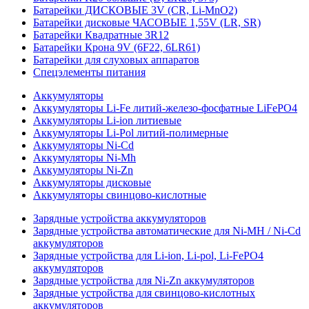
Батарейки ДИСКОВЫЕ 3V (CR, Li-MnO2)
Батарейки дисковые ЧАСОВЫЕ 1,55V (LR, SR)
Батарейки Квадратные 3R12
Батарейки Крона 9V (6F22, 6LR61)
Батарейки для слуховых аппаратов
Спецэлементы питания
Аккумуляторы
Аккумуляторы Li-Fe литий-железо-фосфатные LiFePO4
Аккумуляторы Li-ion литиевые
Аккумуляторы Li-Pol литий-полимерные
Аккумуляторы Ni-Cd
Аккумуляторы Ni-Mh
Аккумуляторы Ni-Zn
Аккумуляторы дисковые
Аккумуляторы свинцово-кислотные
Зарядные устройства аккумуляторов
Зарядные устройства автоматические для Ni-MH / Ni-Cd
аккумуляторов
Зарядные устройства для Li-ion, Li-pol, Li-FePO4
аккумуляторов
Зарядные устройства для Ni-Zn аккумуляторов
Зарядные устройства для свинцово-кислотных
аккумуляторов