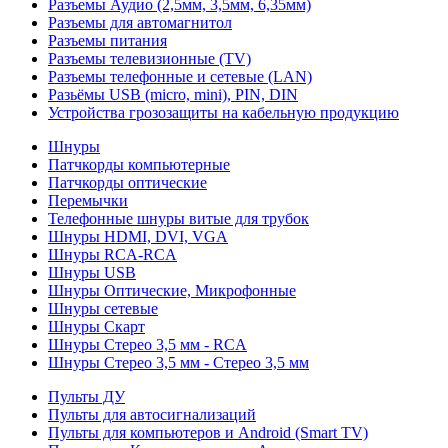
Разъемы Аудио (2,5мм, 3,5мм, 6,35мм)
Разъемы для автомагнитол
Разъемы питания
Разъемы телевизионные (TV)
Разъемы телефонные и сетевые (LAN)
Разьёмы USB (micro, mini), PIN, DIN
Устройства грозозащиты на кабельную продукцию
Шнуры
Патчкорды компьютерные
Патчкорды оптические
Перемычки
Телефонные шнуры витые для трубок
Шнуры HDMI, DVI, VGA
Шнуры RCA-RCA
Шнуры USB
Шнуры Оптические, Микрофонные
Шнуры сетевые
Шнуры Скарт
Шнуры Стерео 3,5 мм - RCA
Шнуры Стерео 3,5 мм - Стерео 3,5 мм
Пульты ДУ
Пульты для автосигнализаций
Пульты для компьютеров и Android (Smart TV)