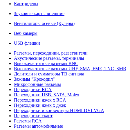
Картридеры
Звуковые карты внешние
Вентиляторы осевые (Кулеры)
Веб камеры
USB флешки
Разъемы, переходники, разветвители
Акустические разъемы, терминалы
Высокочастотные разъемы BNC
Высокочастотные разъемы UHF, SMA, FME, TNC, SMB
Делители и сумматоры ТВ сигнала
Зажимы "Крокодил"
Микрофонные разъемы
Переходники RCA
Переходники USB, SATA, Molex
Переходники джек х RCA
Переходники джек х джек
Переходники и конвертеры HDMI-DVI-VGA
Переходники скарт
Разъемы RCA
Разъемы автомобильные