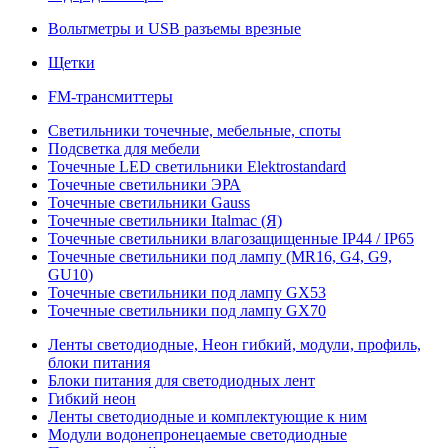
Вольтметры и USB разъемы врезные
Щетки
FM-трансмиттеры
Светильники точечные, мебельные, споты
Подсветка для мебели
Точечные LED светильники Elektrostandard
Точечные светильники ЭРА
Точечные светильники Gauss
Точечные светильники Italmac (Я)
Точечные светильники влагозащищенные IP44 / IP65
Точечные светильники под лампу (MR16, G4, G9,
GU10)
Точечные светильники под лампу GX53
Точечные светильники под лампу GX70
Ленты светодиодные, Неон гибкий, модули, профиль,
блоки питания
Блоки питания для светодиодных лент
Гибкий неон
Ленты светодиодные и комплектующие к ним
Модули водонепронецаемые светодиодные