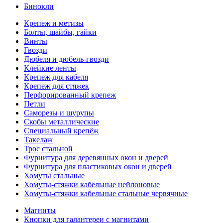
Бинокли
Крепеж и метизы
Болты, шайбы, гайки
Винты
Гвозди
Дюбеля и дюбель-гвозди
Клейкие ленты
Крепеж для кабеля
Крепеж для стяжек
Перфорированный крепеж
Петли
Саморезы и шурупы
Скобы металлические
Специальный крепёж
Такелаж
Трос стальной
Фурнитура для деревянных окон и дверей
Фурнитура для пластиковых окон и дверей
Хомуты стальные
Хомуты-стяжки кабельные нейлоновые
Хомуты-стяжки кабельные стальные червячные
Магниты
Кнопки для галантереи с магнитами