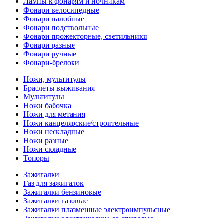
Лампы к фонарям и ночникам
Фонари велосипедные
Фонари налобные
Фонари подствольные
Фонари прожекторные, светильники
Фонари разные
Фонари ручные
Фонари-брелоки
Ножи, мультитулы
Браслеты выживания
Мультитулы
Ножи бабочка
Ножи для метания
Ножи канцелярские/строительные
Ножи нескладные
Ножи разные
Ножи складные
Топоры
Зажигалки
Газ для зажигалок
Зажигалки бензиновые
Зажигалки газовые
Зажигалки плазменные электроимпульсные