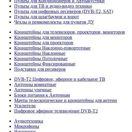
Пульты для Кондиционеров и Автоакустики
Пульты для ТВ и аудио-видео техники
Пульты для цифровых ресиверов (DVB-T2, SAT)
Пульты для шлагбаумов и ворот
Чехлы и ремкомплекты для пультов ДУ
Кронштейны для телевизоров, проекторов, мониторов
Кронштейны для мониторов
Кронштейны для проекторов
Кронштейны Наклонно-повортотные
Кронштейны Наклонные
Кронштейны Потолочные
Кронштейны Фиксированные
Подставки для ресиверов
DVB-T2 Цифровое, эфирное и кабельное ТВ
Антенны комнатные
Антенны уличные
Блоки питания к Антеннам
Мачты телескопические и кронштейны для антенн
Усилители
Цифровое эфирное телевидение DVB-Т2
Аудиотехника
Микрофоны
Наушники