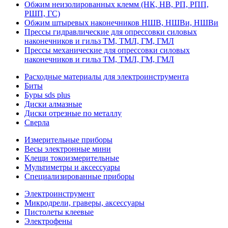
Обжим неизолированных клемм (НК, НВ, РП, РПП,
РШП, ГС)
Обжим штыревых наконечников НШВ, НШВи, НШВи
Прессы гидравлические для опрессовки силовых
наконечников и гильз ТМ, ТМЛ, ГМ, ГМЛ
Прессы механические для опрессовки силовых
наконечников и гильз ТМ, ТМЛ, ГМ, ГМЛ
Расходные материалы для электроинструмента
Биты
Буры sds plus
Диски алмазные
Диски отрезные по металлу
Сверла
Измерительные приборы
Весы электронные мини
Клещи токоизмерительные
Мультиметры и аксессуары
Специализированные приборы
Электроинструмент
Микродрели, граверы, аксессуары
Пистолеты клеевые
Электрофены