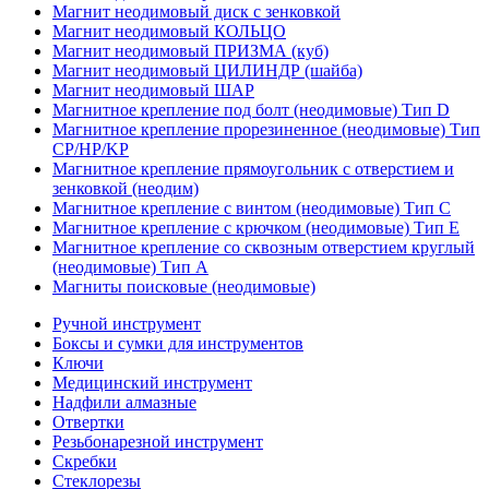
Магнит неодимовый диск с зенковкой
Магнит неодимовый КОЛЬЦО
Магнит неодимовый ПРИЗМА (куб)
Магнит неодимовый ЦИЛИНДР (шайба)
Магнит неодимовый ШАР
Магнитное крепление под болт (неодимовые) Тип D
Магнитное крепление прорезиненное (неодимовые) Тип
CP/HP/KP
Магнитное крепление прямоугольник с отверстием и
зенковкой (неодим)
Магнитное крепление с винтом (неодимовые) Тип С
Магнитное крепление с крючком (неодимовые) Тип Е
Магнитное крепление со сквозным отверстием круглый
(неодимовые) Тип А
Магниты поисковые (неодимовые)
Ручной инструмент
Боксы и сумки для инструментов
Ключи
Медицинский инструмент
Надфили алмазные
Отвертки
Резьбонарезной инструмент
Скребки
Стеклорезы