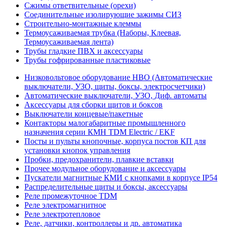
Сжимы ответвительные (орехи)
Соединительные изолирующие зажимы СИЗ
Строительно-монтажные клеммы
Термоусаживаемая трубка (Наборы, Клеевая,
Термоусаживаемая лента)
Трубы гладкие ПВХ и аксессуары
Трубы гофрированные пластиковые
Низковольтовое оборудование НВО (Автоматические
выключатели, УЗО, щиты, боксы, электросчетчики)
Автоматические выключатели, УЗО, Диф. автоматы
Аксессуары для сборки щитов и боксов
Выключатели концевые/пакетные
Контакторы малогабаритные промышленного
назначения серии КМН TDM Electric / EKF
Посты и пульты кнопочные, корпуса постов КП для
установки кнопок управления
Пробки, предохранители, плавкие вставки
Прочее модульное оборудование и аксессуары
Пускатели магнитные КМИ с кнопками в корпусе IP54
Распределительные щиты и боксы, аксессуары
Реле промежуточное TDM
Реле электромагнитное
Реле электротепловое
Реле, датчики, контроллеры и др. автоматика