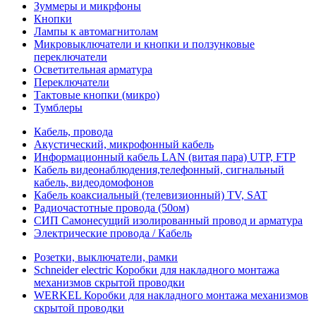
Зуммеры и микрфоны
Кнопки
Лампы к автомагнитолам
Микровыключатели и кнопки и ползунковые
переключатели
Осветительная арматура
Переключатели
Тактовые кнопки (микро)
Тумблеры
Кабель, провода
Акустический, микрофонный кабель
Информационный кабель LAN (витая пара) UTP, FTP
Кабель видеонаблюдения,телефонный, сигнальный
кабель, видеодомофонов
Кабель коаксиальный (телевизионный) TV, SAT
Радиочастотные провода (50ом)
СИП Самонесущий изолированный провод и арматура
Электрические провода / Кабель
Розетки, выключатели, рамки
Schneider electric Коробки для накладного монтажа
механизмов скрытой проводки
WERKEL Коробки для накладного монтажа механизмов
скрытой проводки