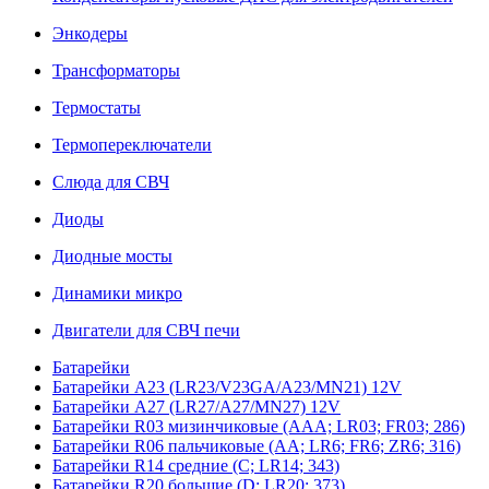
Энкодеры
Трансформаторы
Термостаты
Термопереключатели
Слюда для СВЧ
Диоды
Диодные мосты
Динамики микро
Двигатели для СВЧ печи
Батарейки
Батарейки A23 (LR23/V23GA/A23/MN21) 12V
Батарейки A27 (LR27/A27/MN27) 12V
Батарейки R03 мизинчиковые (AAA; LR03; FR03; 286)
Батарейки R06 пальчиковые (AA; LR6; FR6; ZR6; 316)
Батарейки R14 средние (C; LR14; 343)
Батарейки R20 большие (D; LR20; 373)