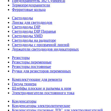
Предохранитель 382 Cylindrical
Термопредохранители
Ферритовые кольца
Светодиоды
Линзы для светодиодов
Светодиоды DIP
Светодиоды DIP Пиранья
Светодиоды SMD
Светодиоды на радиаторе
Светодиоды с прозрачной линзой
Держатели светодиодов индикаторных
Резисторы
Резисторы переменные
Резисторы постоянные
Ручки для резисторов переменных
Комплектующие для ремонта
Гнезда тюнера
Шлейфы плоские и разъемы к ним
Электродвигатели постоянного тока
Конденсаторы
Конденсаторы электролитические
Конденсаторы пусковые ДПС для электродвигателей