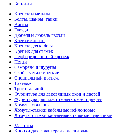
Бинокли
Крепеж и метизы
Болты, шайбы, гайки
Винты
Гвозди
Дюбеля и дюбель-гвозди
Клейкие ленты
Крепеж для кабеля
Крепеж для стяжек
Перфорированный крепеж
Петли
Саморезы и шурупы
Скобы металлические
Специальный крепёж
Такелаж
Трос стальной
Фурнитура для деревянных окон и дверей
Фурнитура для пластиковых окон и дверей
Хомуты стальные
Хомуты-стяжки кабельные нейлоновые
Хомуты-стяжки кабельные стальные червячные
Магниты
Кнопки для галантереи с магнитами