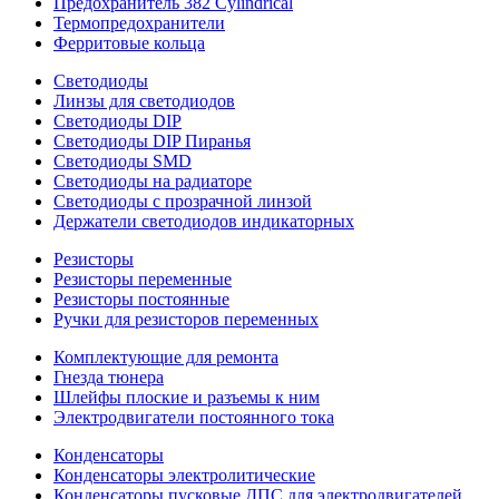
Предохранитель 382 Cylindrical
Термопредохранители
Ферритовые кольца
Светодиоды
Линзы для светодиодов
Светодиоды DIP
Светодиоды DIP Пиранья
Светодиоды SMD
Светодиоды на радиаторе
Светодиоды с прозрачной линзой
Держатели светодиодов индикаторных
Резисторы
Резисторы переменные
Резисторы постоянные
Ручки для резисторов переменных
Комплектующие для ремонта
Гнезда тюнера
Шлейфы плоские и разъемы к ним
Электродвигатели постоянного тока
Конденсаторы
Конденсаторы электролитические
Конденсаторы пусковые ДПС для электродвигателей