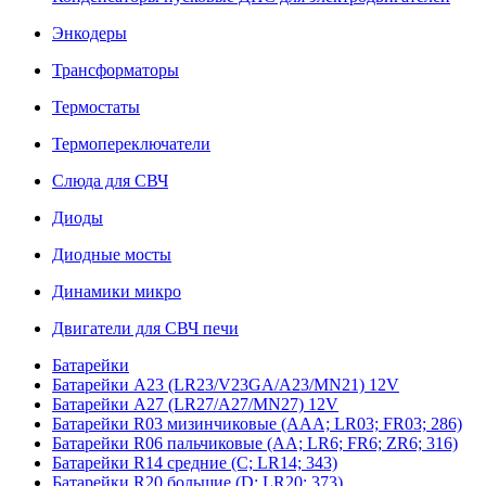
Энкодеры
Трансформаторы
Термостаты
Термопереключатели
Слюда для СВЧ
Диоды
Диодные мосты
Динамики микро
Двигатели для СВЧ печи
Батарейки
Батарейки A23 (LR23/V23GA/A23/MN21) 12V
Батарейки A27 (LR27/A27/MN27) 12V
Батарейки R03 мизинчиковые (AAA; LR03; FR03; 286)
Батарейки R06 пальчиковые (AA; LR6; FR6; ZR6; 316)
Батарейки R14 средние (C; LR14; 343)
Батарейки R20 большие (D; LR20; 373)