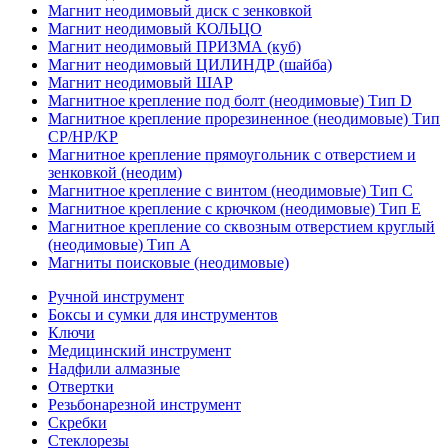
Магнит неодимовый диск с зенковкой
Магнит неодимовый КОЛЬЦО
Магнит неодимовый ПРИЗМА (куб)
Магнит неодимовый ЦИЛИНДР (шайба)
Магнит неодимовый ШАР
Магнитное крепление под болт (неодимовые) Тип D
Магнитное крепление прорезиненное (неодимовые) Тип
CP/HP/KP
Магнитное крепление прямоугольник с отверстием и
зенковкой (неодим)
Магнитное крепление с винтом (неодимовые) Тип С
Магнитное крепление с крючком (неодимовые) Тип Е
Магнитное крепление со сквозным отверстием круглый
(неодимовые) Тип А
Магниты поисковые (неодимовые)
Ручной инструмент
Боксы и сумки для инструментов
Ключи
Медицинский инструмент
Надфили алмазные
Отвертки
Резьбонарезной инструмент
Скребки
Стеклорезы