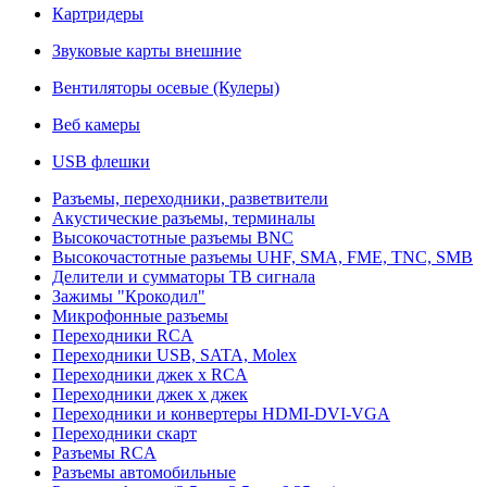
Картридеры
Звуковые карты внешние
Вентиляторы осевые (Кулеры)
Веб камеры
USB флешки
Разъемы, переходники, разветвители
Акустические разъемы, терминалы
Высокочастотные разъемы BNC
Высокочастотные разъемы UHF, SMA, FME, TNC, SMB
Делители и сумматоры ТВ сигнала
Зажимы "Крокодил"
Микрофонные разъемы
Переходники RCA
Переходники USB, SATA, Molex
Переходники джек х RCA
Переходники джек х джек
Переходники и конвертеры HDMI-DVI-VGA
Переходники скарт
Разъемы RCA
Разъемы автомобильные