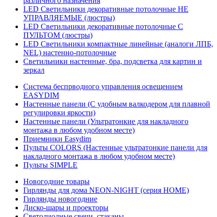
различного назначения
LED Светильники декоративные потолочные НЕ
УПРАВЛЯЕМЫЕ (люстры)
LED Светильники декоративные потолочные С
ПУЛЬТОМ (люстры)
LED Светильники компактные линейные (аналоги ЛПБ,
NEL) настенно-потолочные
Светильники настенные, бра, подсветка для картин и
зеркал
Система беспрводного управления освещением
EASYDIM
Настенные панели (С удобным валкодером для плавной
регулировки яркости)
Настенные панели (Ультратонкие для накладного
монтажа в любом удобном месте)
Приемники Easydim
Пульты COLORS (Настенные ультратонкие панели для
накладного монтажа в любом удобном месте)
Пульты SIMPLE
Новогодние товары
Гирлянды для дома NEON-NIGHT (серия HOME)
Гирлянды новогодние
Диско-шары и проекторы
Светодиодные свечи, стаканы