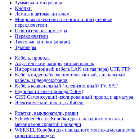
Зуммеры и микрфоны
Кнопки
Лампы к автомагнитолам
Микровыключатели и кнопки и ползунковые
переключатели
Осветительная арматура
Переключатели
Тактовые кнопки (микро)
Тумблеры
Кабель, провода
Акустический, микрофонный кабель
Информационный кабель LAN (витая пара) UTP, FTP
Кабель видеонаблюдения,телефонный, сигнальный
кабель, видеодомофонов
Кабель коаксиальный (телевизионный) TV, SAT
Радиочастотные провода (50ом)
СИП Самонесущий изолированный провод и арматура
Электрические провода / Кабель
Розетки, выключатели, рамки
Schneider electric Коробки для накладного монтажа
механизмов скрытой проводки
WERKEL Коробки для накладного монтажа механизмов
скрытой проводки