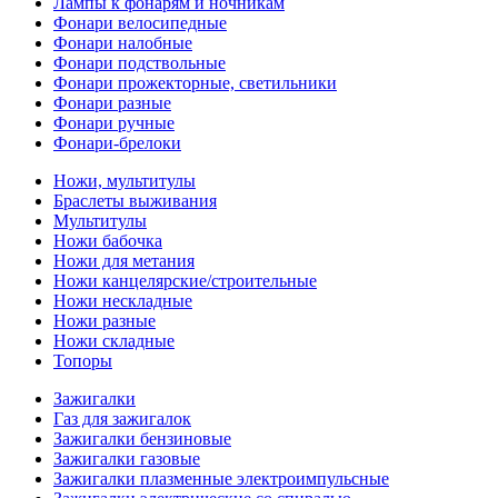
Лампы к фонарям и ночникам
Фонари велосипедные
Фонари налобные
Фонари подствольные
Фонари прожекторные, светильники
Фонари разные
Фонари ручные
Фонари-брелоки
Ножи, мультитулы
Браслеты выживания
Мультитулы
Ножи бабочка
Ножи для метания
Ножи канцелярские/строительные
Ножи нескладные
Ножи разные
Ножи складные
Топоры
Зажигалки
Газ для зажигалок
Зажигалки бензиновые
Зажигалки газовые
Зажигалки плазменные электроимпульсные