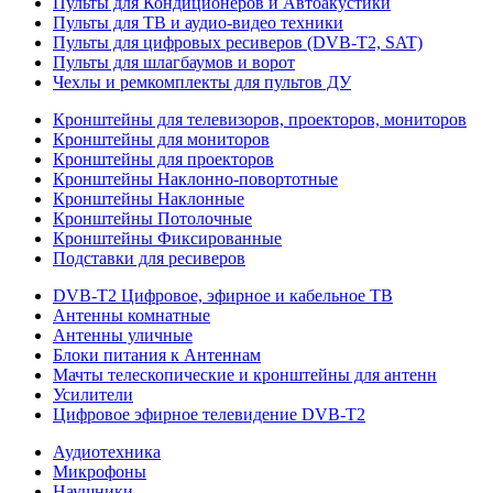
Пульты для Кондиционеров и Автоакустики
Пульты для ТВ и аудио-видео техники
Пульты для цифровых ресиверов (DVB-T2, SAT)
Пульты для шлагбаумов и ворот
Чехлы и ремкомплекты для пультов ДУ
Кронштейны для телевизоров, проекторов, мониторов
Кронштейны для мониторов
Кронштейны для проекторов
Кронштейны Наклонно-повортотные
Кронштейны Наклонные
Кронштейны Потолочные
Кронштейны Фиксированные
Подставки для ресиверов
DVB-T2 Цифровое, эфирное и кабельное ТВ
Антенны комнатные
Антенны уличные
Блоки питания к Антеннам
Мачты телескопические и кронштейны для антенн
Усилители
Цифровое эфирное телевидение DVB-Т2
Аудиотехника
Микрофоны
Наушники