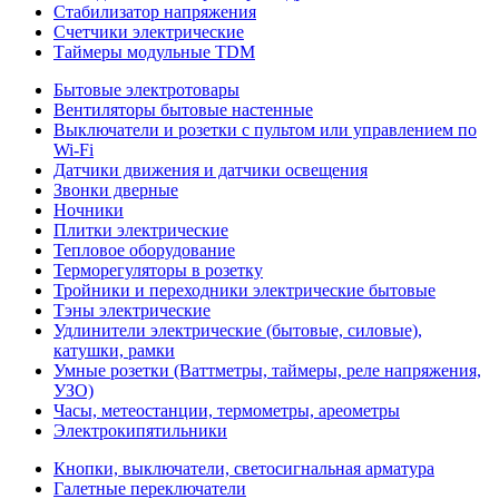
Стабилизатор напряжения
Счетчики электрические
Таймеры модульные TDM
Бытовые электротовары
Вентиляторы бытовые настенные
Выключатели и розетки с пультом или управлением по
Wi-Fi
Датчики движения и датчики освещения
Звонки дверные
Ночники
Плитки электрические
Тепловое оборудование
Терморегуляторы в розетку
Тройники и переходники электрические бытовые
Тэны электрические
Удлинители электрические (бытовые, силовые),
катушки, рамки
Умные розетки (Ваттметры, таймеры, реле напряжения,
УЗО)
Часы, метеостанции, термометры, ареометры
Электрокипятильники
Кнопки, выключатели, светосигнальная арматура
Галетные переключатели