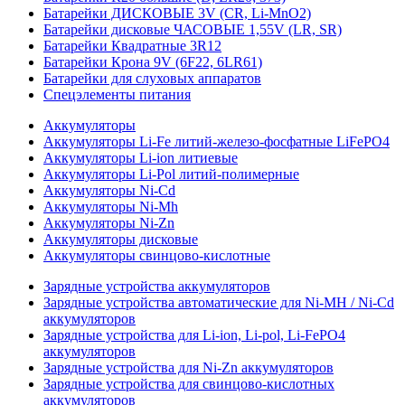
Батарейки ДИСКОВЫЕ 3V (CR, Li-MnO2)
Батарейки дисковые ЧАСОВЫЕ 1,55V (LR, SR)
Батарейки Квадратные 3R12
Батарейки Крона 9V (6F22, 6LR61)
Батарейки для слуховых аппаратов
Спецэлементы питания
Аккумуляторы
Аккумуляторы Li-Fe литий-железо-фосфатные LiFePO4
Аккумуляторы Li-ion литиевые
Аккумуляторы Li-Pol литий-полимерные
Аккумуляторы Ni-Cd
Аккумуляторы Ni-Mh
Аккумуляторы Ni-Zn
Аккумуляторы дисковые
Аккумуляторы свинцово-кислотные
Зарядные устройства аккумуляторов
Зарядные устройства автоматические для Ni-MH / Ni-Cd
аккумуляторов
Зарядные устройства для Li-ion, Li-pol, Li-FePO4
аккумуляторов
Зарядные устройства для Ni-Zn аккумуляторов
Зарядные устройства для свинцово-кислотных
аккумуляторов