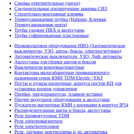
Сжимы ответвительные (орехи)
Соединительные изолирующие зажимы СИЗ
Строительно-монтажные клеммы
Термоусаживаемая трубка (Наборы, Клеевая,
Термоусаживаемая лента)
Трубы гладкие ПВХ и аксессуары
Трубы гофрированные пластиковые
Низковольтовое оборудование НВО (Автоматические
выключатели, УЗО, щиты, боксы, электросчетчики)
Автоматические выключатели, УЗО, Диф. автоматы
Аксессуары для сборки щитов и боксов
Выключатели концевые/пакетные
Контакторы малогабаритные промышленного
назначения серии КМН TDM Electric / EKF
Посты и пульты кнопочные, корпуса постов КП для
установки кнопок управления
Пробки, предохранители, плавкие вставки
Прочее модульное оборудование и аксессуары
Пускатели магнитные КМИ с кнопками в корпусе IP54
Распределительные щиты и боксы, аксессуары
Реле промежуточное TDM
Реле электромагнитное
Реле электротепловое
Реле, датчики, контроллеры и др. автоматика