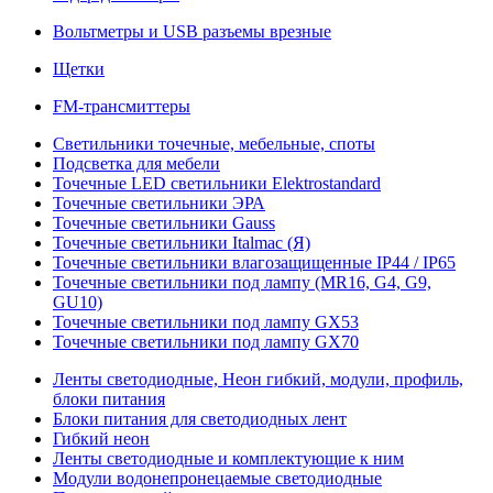
Вольтметры и USB разъемы врезные
Щетки
FM-трансмиттеры
Светильники точечные, мебельные, споты
Подсветка для мебели
Точечные LED светильники Elektrostandard
Точечные светильники ЭРА
Точечные светильники Gauss
Точечные светильники Italmac (Я)
Точечные светильники влагозащищенные IP44 / IP65
Точечные светильники под лампу (MR16, G4, G9,
GU10)
Точечные светильники под лампу GX53
Точечные светильники под лампу GX70
Ленты светодиодные, Неон гибкий, модули, профиль,
блоки питания
Блоки питания для светодиодных лент
Гибкий неон
Ленты светодиодные и комплектующие к ним
Модули водонепронецаемые светодиодные