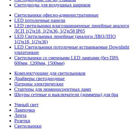
Светодиоды для воздушных шариков
Светильники офисно-административные
LED потолочные панели
LED светильники влагозащищенные линейные аналоги
ЛСП 1(2)х18, 1(2)х36, 1(2)х58 IP65
LED Светильники линейные (аналоги ЛВО/ЛПО
1(2)х18, 1(2)х36)
LED Светильники потолочные встраиваемые Downlight
ультатонкие
Светильники со сменными LED лампами (без ПРА
600мм, 1200мм, 1500мм)
Комплектующие для светильников
Драйверы светодиодные
Патроны электрические
Стартеры для люминисцентных ламп
Шнуры сетевые и выключатели (диммеры) для бра
Умный свет
Лампочки
Лента
Розетки
Светильники