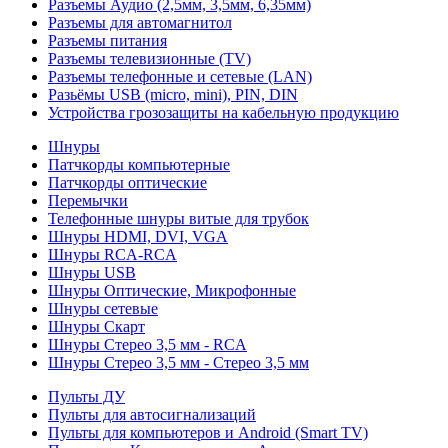
Разъемы Аудио (2,5мм, 3,5мм, 6,35мм)
Разъемы для автомагнитол
Разъемы питания
Разъемы телевизионные (TV)
Разъемы телефонные и сетевые (LAN)
Разьёмы USB (micro, mini), PIN, DIN
Устройства грозозащиты на кабельную продукцию
Шнуры
Патчкорды компьютерные
Патчкорды оптические
Перемычки
Телефонные шнуры витые для трубок
Шнуры HDMI, DVI, VGA
Шнуры RCA-RCA
Шнуры USB
Шнуры Оптические, Микрофонные
Шнуры сетевые
Шнуры Скарт
Шнуры Стерео 3,5 мм - RCA
Шнуры Стерео 3,5 мм - Стерео 3,5 мм
Пульты ДУ
Пульты для автосигнализаций
Пульты для компьютеров и Android (Smart TV)