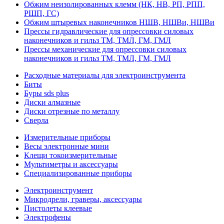
Обжим неизолированных клемм (НК, НВ, РП, РПП,
РШП, ГС)
Обжим штыревых наконечников НШВ, НШВи, НШВи
Прессы гидравлические для опрессовки силовых
наконечников и гильз ТМ, ТМЛ, ГМ, ГМЛ
Прессы механические для опрессовки силовых
наконечников и гильз ТМ, ТМЛ, ГМ, ГМЛ
Расходные материалы для электроинструмента
Биты
Буры sds plus
Диски алмазные
Диски отрезные по металлу
Сверла
Измерительные приборы
Весы электронные мини
Клещи токоизмерительные
Мультиметры и аксессуары
Специализированные приборы
Электроинструмент
Микродрели, граверы, аксессуары
Пистолеты клеевые
Электрофены