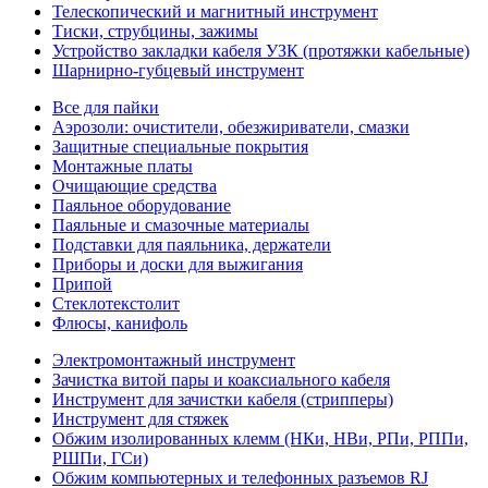
Телескопический и магнитный инструмент
Тиски, струбцины, зажимы
Устройство закладки кабеля УЗК (протяжки кабельные)
Шарнирно-губцевый инструмент
Все для пайки
Аэрозоли: очистители, обезжириватели, смазки
Защитные специальные покрытия
Монтажные платы
Очищающие средства
Паяльное оборудование
Паяльные и смазочные материалы
Подставки для паяльника, держатели
Приборы и доски для выжигания
Припой
Стеклотекстолит
Флюсы, канифоль
Электромонтажный инструмент
Зачистка витой пары и коаксиального кабеля
Инструмент для зачистки кабеля (стрипперы)
Инструмент для стяжек
Обжим изолированных клемм (НКи, НВи, РПи, РППи,
РШПи, ГСи)
Обжим компьютерных и телефонных разъемов RJ