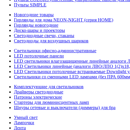
Пульты SIMPLE
Новогодние товары
Гирлянды для дома NEON-NIGHT (серия HOME)
Гирлянды новогодние
Диско-шары и проекторы
Светодиодные свечи, стаканы
Светодиоды для воздушных шариков
Светильники офисно-административные
LED потолочные панели
LED светильники влагозащищенные линейные аналоги ЛСП
LED Светильники линейные (аналоги ЛВО/ЛПО 1(2)х18, 
LED Светильники потолочные встраиваемые Downlight у
Светильники со сменными LED лампами (без ПРА 600мм,
Комплектующие для светильников
Драйверы светодиодные
Патроны электрические
Стартеры для люминисцентных ламп
Шнуры сетевые и выключатели (диммеры) для бра
Умный свет
Лампочки
Лента