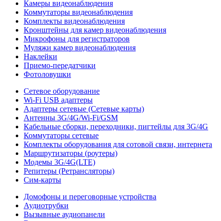
Камеры видеонаблюдения
Коммутаторы видеонаблюдения
Комплекты видеонаблюдения
Кронштейны для камер видеонаблюдения
Микрофоны для регистраторов
Муляжи камер видеонаблюдения
Наклейки
Приемо-передатчики
Фотоловушки
Сетевое оборудование
Wi-Fi USB адаптеры
Адаптеры сетевые (Сетевые карты)
Антенны 3G/4G/Wi-Fi/GSM
Кабельные сборки, переходники, пигтейлы для 3G/4G
Коммутаторы сетевые
Комплекты оборудования для сотовой связи, интернета
Маршрутизаторы (роутеры)
Модемы 3G/4G(LTE)
Репитеры (Ретрансляторы)
Сим-карты
Домофоны и переговорные устройства
Аудиотрубки
Вызывные аудиопанели