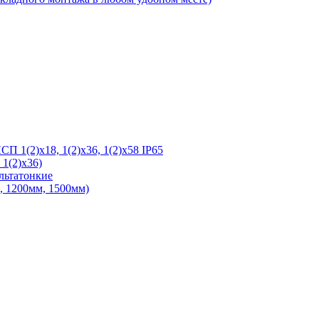
 1(2)х18, 1(2)х36, 1(2)х58 IP65
1(2)х36)
льтатонкие
 1200мм, 1500мм)