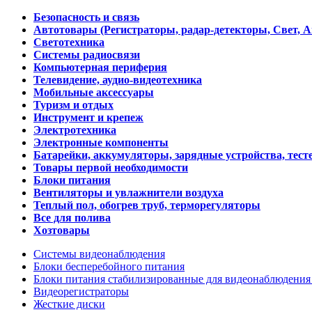
Безопасность и связь
Автотовары (Регистраторы, радар-детекторы, Свет, 
Светотехника
Системы радиосвязи
Компьютерная периферия
Телевидение, аудио-видеотехника
Мобильные аксессуары
Туризм и отдых
Инструмент и крепеж
Электротехника
Электронные компоненты
Батарейки, аккумуляторы, зарядные устройства, тесте
Товары первой необходимости
Блоки питания
Вентиляторы и увлажнители воздуха
Теплый пол, обогрев труб, терморегуляторы
Все для полива
Хозтовары
Системы видеонаблюдения
Блоки бесперебойного питания
Блоки питания стабилизированные для видеонаблюдени
Видеорегистраторы
Жесткие диски