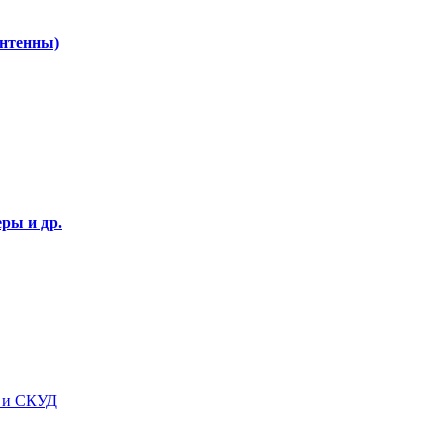
Антенны)
ры и др.
я и СКУД