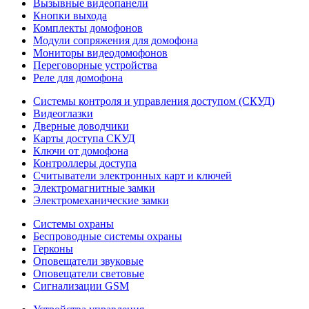
Вызывные видеопанели
Кнопки выхода
Комплекты домофонов
Модули сопряжения для домофона
Мониторы видеодомофонов
Переговорные устройства
Реле для домофона
Системы контроля и управления доступом (СКУД)
Видеоглазки
Дверные доводчики
Карты доступа СКУД
Ключи от домофона
Контроллеры доступа
Считыватели электронных карт и ключей
Электромагнитные замки
Электромеханические замки
Системы охраны
Беспроводные системы охраны
Герконы
Оповещатели звуковые
Оповещатели световые
Сигнализации GSM