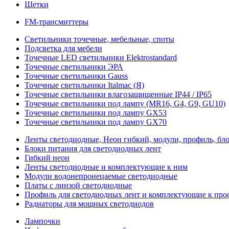
Щетки
FM-трансмиттеры
Светильники точечные, мебельные, споты
Подсветка для мебели
Точечные LED светильники Elektrostandard
Точечные светильники ЭРА
Точечные светильники Gauss
Точечные светильники Italmac (Я)
Точечные светильники влагозащищенные IP44 / IP65
Точечные светильники под лампу (MR16, G4, G9, GU10)
Точечные светильники под лампу GX53
Точечные светильники под лампу GX70
Ленты светодиодные, Неон гибкий, модули, профиль, бл
Блоки питания для светодиодных лент
Гибкий неон
Ленты светодиодные и комплектующие к ним
Модули водонепронецаемые светодиодные
Платы с линзой светодиодные
Профиль для светодиодных лент и комплектующие к пр
Радиаторы для мощных светодиодов
Лампочки