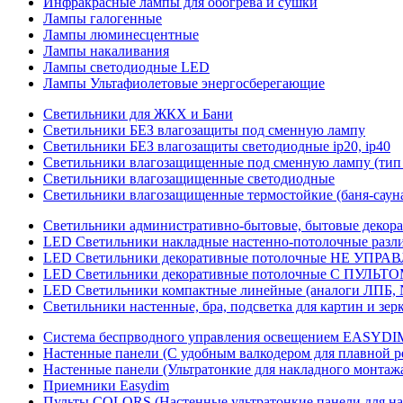
Инфракрасные лампы для обогрева и сушки
Лампы галогенные
Лампы люминесцентные
Лампы накаливания
Лампы светодиодные LED
Лампы Ультафиолетовые энергосберегающие
Светильники для ЖКХ и Бани
Светильники БЕЗ влагозащиты под сменную лампу
Светильники БЕЗ влагозащиты светодиодные ip20, ip40
Светильники влагозащищенные под сменную лампу (тип 
Светильники влагозащищенные светодиодные
Светильники влагозащищенные термостойкие (баня-саун
Светильники административно-бытовые, бытовые декор
LED Cветильники накладные настенно-потолочные разли
LED Светильники декоративные потолочные НЕ УПРА
LED Светильники декоративные потолочные С ПУЛЬТО
LED Светильники компактные линейные (аналоги ЛПБ, 
Светильники настенные, бра, подсветка для картин и зер
Система беспрводного управления освещением EASYDI
Настенные панели (С удобным валкодером для плавной р
Настенные панели (Ультратонкие для накладного монтаж
Приемники Easydim
Пульты COLORS (Настенные ультратонкие панели для на