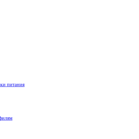
оки питания
офилям