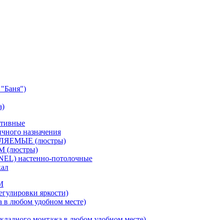
"Баня")
а)
ативные
чного назначения
ВЛЯЕМЫЕ (люстры)
М (люстры)
NEL) настенно-потолочные
кал
M
егулировки яркости)
а в любом удобном месте)
кладного монтажа в любом удобном месте)