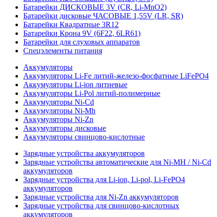
Батарейки ДИСКОВЫЕ 3V (CR, Li-MnO2)
Батарейки дисковые ЧАСОВЫЕ 1,55V (LR, SR)
Батарейки Квадратные 3R12
Батарейки Крона 9V (6F22, 6LR61)
Батарейки для слуховых аппаратов
Спецэлементы питания
Аккумуляторы
Аккумуляторы Li-Fe литий-железо-фосфатные LiFePO4
Аккумуляторы Li-ion литиевые
Аккумуляторы Li-Pol литий-полимерные
Аккумуляторы Ni-Cd
Аккумуляторы Ni-Mh
Аккумуляторы Ni-Zn
Аккумуляторы дисковые
Аккумуляторы свинцово-кислотные
Зарядные устройства аккумуляторов
Зарядные устройства автоматические для Ni-MH / Ni-Cd
аккумуляторов
Зарядные устройства для Li-ion, Li-pol, Li-FePO4
аккумуляторов
Зарядные устройства для Ni-Zn аккумуляторов
Зарядные устройства для свинцово-кислотных
аккумуляторов