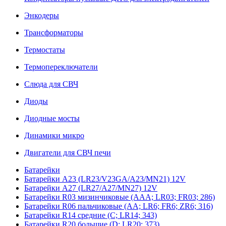
Энкодеры
Трансформаторы
Термостаты
Термопереключатели
Слюда для СВЧ
Диоды
Диодные мосты
Динамики микро
Двигатели для СВЧ печи
Батарейки
Батарейки A23 (LR23/V23GA/A23/MN21) 12V
Батарейки A27 (LR27/A27/MN27) 12V
Батарейки R03 мизинчиковые (AAA; LR03; FR03; 286)
Батарейки R06 пальчиковые (AA; LR6; FR6; ZR6; 316)
Батарейки R14 средние (C; LR14; 343)
Батарейки R20 большие (D; LR20; 373)