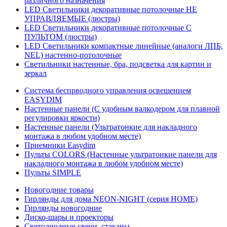
различного назначения
LED Светильники декоративные потолочные НЕ
УПРАВЛЯЕМЫЕ (люстры)
LED Светильники декоративные потолочные С
ПУЛЬТОМ (люстры)
LED Светильники компактные линейные (аналоги ЛПБ,
NEL) настенно-потолочные
Светильники настенные, бра, подсветка для картин и
зеркал
Система беспрводного управления освещением
EASYDIM
Настенные панели (С удобным валкодером для плавной
регулировки яркости)
Настенные панели (Ультратонкие для накладного
монтажа в любом удобном месте)
Приемники Easydim
Пульты COLORS (Настенные ультратонкие панели для
накладного монтажа в любом удобном месте)
Пульты SIMPLE
Новогодние товары
Гирлянды для дома NEON-NIGHT (серия HOME)
Гирлянды новогодние
Диско-шары и проекторы
Светодиодные свечи, стаканы