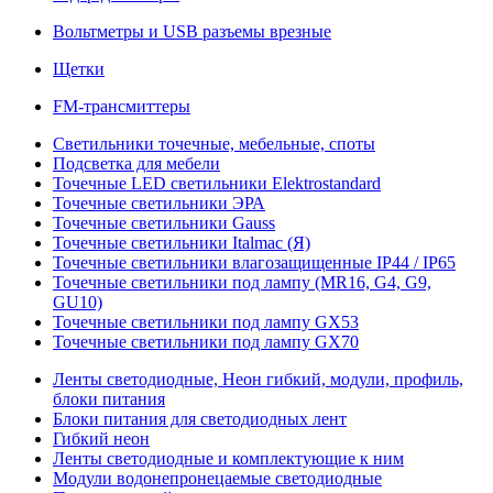
Вольтметры и USB разъемы врезные
Щетки
FM-трансмиттеры
Светильники точечные, мебельные, споты
Подсветка для мебели
Точечные LED светильники Elektrostandard
Точечные светильники ЭРА
Точечные светильники Gauss
Точечные светильники Italmac (Я)
Точечные светильники влагозащищенные IP44 / IP65
Точечные светильники под лампу (MR16, G4, G9,
GU10)
Точечные светильники под лампу GX53
Точечные светильники под лампу GX70
Ленты светодиодные, Неон гибкий, модули, профиль,
блоки питания
Блоки питания для светодиодных лент
Гибкий неон
Ленты светодиодные и комплектующие к ним
Модули водонепронецаемые светодиодные