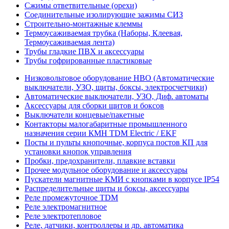
Сжимы ответвительные (орехи)
Соединительные изолирующие зажимы СИЗ
Строительно-монтажные клеммы
Термоусаживаемая трубка (Наборы, Клеевая,
Термоусаживаемая лента)
Трубы гладкие ПВХ и аксессуары
Трубы гофрированные пластиковые
Низковольтовое оборудование НВО (Автоматические
выключатели, УЗО, щиты, боксы, электросчетчики)
Автоматические выключатели, УЗО, Диф. автоматы
Аксессуары для сборки щитов и боксов
Выключатели концевые/пакетные
Контакторы малогабаритные промышленного
назначения серии КМН TDM Electric / EKF
Посты и пульты кнопочные, корпуса постов КП для
установки кнопок управления
Пробки, предохранители, плавкие вставки
Прочее модульное оборудование и аксессуары
Пускатели магнитные КМИ с кнопками в корпусе IP54
Распределительные щиты и боксы, аксессуары
Реле промежуточное TDM
Реле электромагнитное
Реле электротепловое
Реле, датчики, контроллеры и др. автоматика