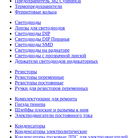
Предохранитель 382 Cylindrical
Термопредохранители
Ферритовые кольца
Светодиоды
Линзы для светодиодов
Светодиоды DIP
Светодиоды DIP Пиранья
Светодиоды SMD
Светодиоды на радиаторе
Светодиоды с прозрачной линзой
Держатели светодиодов индикаторных
Резисторы
Резисторы переменные
Резисторы постоянные
Ручки для резисторов переменных
Комплектующие для ремонта
Гнезда тюнера
Шлейфы плоские и разъемы к ним
Электродвигатели постоянного тока
Конденсаторы
Конденсаторы электролитические
Конденсаторы пусковые ДПС для электродвигателей