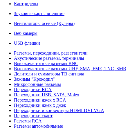
Картридеры
Звуковые карты внешние
Вентиляторы осевые (Кулеры)
Веб камеры
USB флешки
Разъемы, переходники, разветвители
Акустические разъемы, терминалы
Высокочастотные разъемы BNC
Высокочастотные разъемы UHF, SMA, FME, TNC, SMB
Делители и сумматоры ТВ сигнала
Зажимы "Крокодил"
Микрофонные разъемы
Переходники RCA
Переходники USB, SATA, Molex
Переходники джек х RCA
Переходники джек х джек
Переходники и конвертеры HDMI-DVI-VGA
Переходники скарт
Разъемы RCA
Разъемы автомобильные