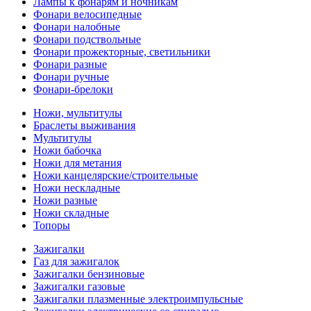
Лампы к фонарям и ночникам
Фонари велосипедные
Фонари налобные
Фонари подствольные
Фонари прожекторные, светильники
Фонари разные
Фонари ручные
Фонари-брелоки
Ножи, мультитулы
Браслеты выживания
Мультитулы
Ножи бабочка
Ножи для метания
Ножи канцелярские/строительные
Ножи нескладные
Ножи разные
Ножи складные
Топоры
Зажигалки
Газ для зажигалок
Зажигалки бензиновые
Зажигалки газовые
Зажигалки плазменные электроимпульсные