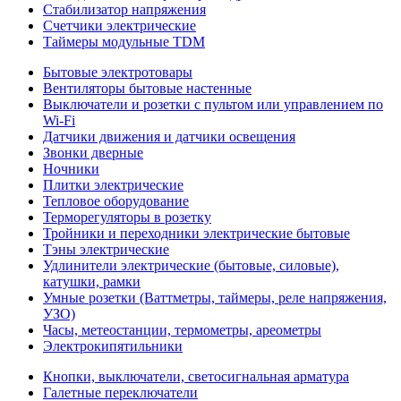
Стабилизатор напряжения
Счетчики электрические
Таймеры модульные TDM
Бытовые электротовары
Вентиляторы бытовые настенные
Выключатели и розетки с пультом или управлением по
Wi-Fi
Датчики движения и датчики освещения
Звонки дверные
Ночники
Плитки электрические
Тепловое оборудование
Терморегуляторы в розетку
Тройники и переходники электрические бытовые
Тэны электрические
Удлинители электрические (бытовые, силовые),
катушки, рамки
Умные розетки (Ваттметры, таймеры, реле напряжения,
УЗО)
Часы, метеостанции, термометры, ареометры
Электрокипятильники
Кнопки, выключатели, светосигнальная арматура
Галетные переключатели