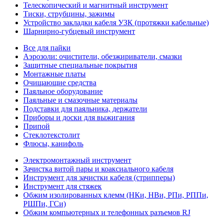
Телескопический и магнитный инструмент
Тиски, струбцины, зажимы
Устройство закладки кабеля УЗК (протяжки кабельные)
Шарнирно-губцевый инструмент
Все для пайки
Аэрозоли: очистители, обезжириватели, смазки
Защитные специальные покрытия
Монтажные платы
Очищающие средства
Паяльное оборудование
Паяльные и смазочные материалы
Подставки для паяльника, держатели
Приборы и доски для выжигания
Припой
Стеклотекстолит
Флюсы, канифоль
Электромонтажный инструмент
Зачистка витой пары и коаксиального кабеля
Инструмент для зачистки кабеля (стрипперы)
Инструмент для стяжек
Обжим изолированных клемм (НКи, НВи, РПи, РППи,
РШПи, ГСи)
Обжим компьютерных и телефонных разъемов RJ