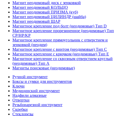
Магнит неодимовый диск с зенковкой
Магнит неодимовый КОЛЬЦО
Магнит неодимовый ПРИЗМА (куб)
Магнит неодимовый ЦИЛИНДР (шайба)
Магнит неодимовый ШАР
Магнитное крепление под болт (неодимовые) Тип D
Магнитное крепление прорезиненное (неодимовые) Тип
CP/HP/KP
Магнитное крепление прямоугольник с отверстием и
зенковкой (неодим)
Магнитное крепление с винтом (неодимовые) Тип С
Магнитное крепление с крючком (неодимовые) Тип Е
Магнитное крепление со сквозным отверстием круглый
(неодимовые) Тип А
Магниты поисковые (неодимовые)
Ручной инструмент
Боксы и сумки для инструментов
Ключи
Медицинский инструмент
Надфили алмазные
Отвертки
Резьбонарезной инструмент
Скребки
Стеклорезы