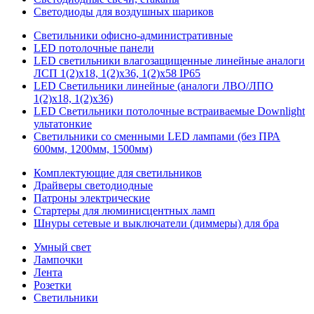
Светодиоды для воздушных шариков
Светильники офисно-административные
LED потолочные панели
LED светильники влагозащищенные линейные аналоги
ЛСП 1(2)х18, 1(2)х36, 1(2)х58 IP65
LED Светильники линейные (аналоги ЛВО/ЛПО
1(2)х18, 1(2)х36)
LED Светильники потолочные встраиваемые Downlight
ультатонкие
Светильники со сменными LED лампами (без ПРА
600мм, 1200мм, 1500мм)
Комплектующие для светильников
Драйверы светодиодные
Патроны электрические
Стартеры для люминисцентных ламп
Шнуры сетевые и выключатели (диммеры) для бра
Умный свет
Лампочки
Лента
Розетки
Светильники