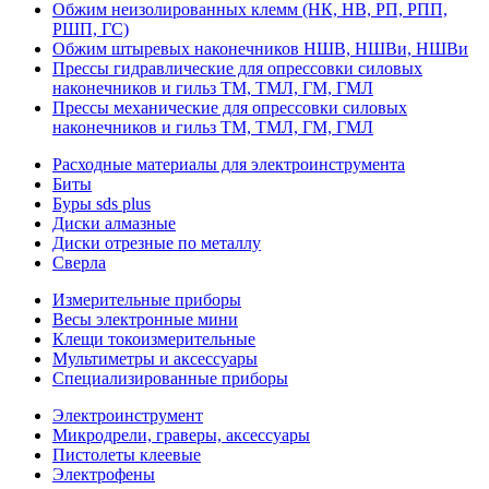
Обжим неизолированных клемм (НК, НВ, РП, РПП,
РШП, ГС)
Обжим штыревых наконечников НШВ, НШВи, НШВи
Прессы гидравлические для опрессовки силовых
наконечников и гильз ТМ, ТМЛ, ГМ, ГМЛ
Прессы механические для опрессовки силовых
наконечников и гильз ТМ, ТМЛ, ГМ, ГМЛ
Расходные материалы для электроинструмента
Биты
Буры sds plus
Диски алмазные
Диски отрезные по металлу
Сверла
Измерительные приборы
Весы электронные мини
Клещи токоизмерительные
Мультиметры и аксессуары
Специализированные приборы
Электроинструмент
Микродрели, граверы, аксессуары
Пистолеты клеевые
Электрофены