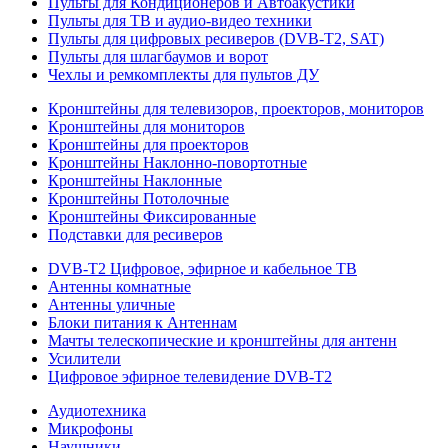
Пульты для Кондиционеров и Автоакустики
Пульты для ТВ и аудио-видео техники
Пульты для цифровых ресиверов (DVB-T2, SAT)
Пульты для шлагбаумов и ворот
Чехлы и ремкомплекты для пультов ДУ
Кронштейны для телевизоров, проекторов, мониторов
Кронштейны для мониторов
Кронштейны для проекторов
Кронштейны Наклонно-повортотные
Кронштейны Наклонные
Кронштейны Потолочные
Кронштейны Фиксированные
Подставки для ресиверов
DVB-T2 Цифровое, эфирное и кабельное ТВ
Антенны комнатные
Антенны уличные
Блоки питания к Антеннам
Мачты телескопические и кронштейны для антенн
Усилители
Цифровое эфирное телевидение DVB-Т2
Аудиотехника
Микрофоны
Наушники