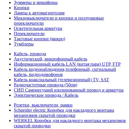
Зуммеры и микрфоны
Кнопки
Лампы к автомагнитолам
Микровыключатели и кнопки и ползунковые
переключатели
Осветительная арматура
Переключатели
Тактовые кнопки (микро)
Тумблеры
Кабель, провода
Акустический, микрофонный кабель
Информационный кабель LAN (витая пара) UTP, FTP
Кабель видеонаблюдения,телефонный, сигнальный
кабель, видеодомофонов
Кабель коаксиальный (телевизионный) TV, SAT
Радиочастотные провода (50ом)
СИП Самонесущий изолированный провод и арматура
Электрические провода / Кабель
Розетки, выключатели, рамки
Schneider electric Коробки для накладного монтажа
механизмов скрытой проводки
WERKEL Коробки для накладного монтажа механизмов
скрытой проводки