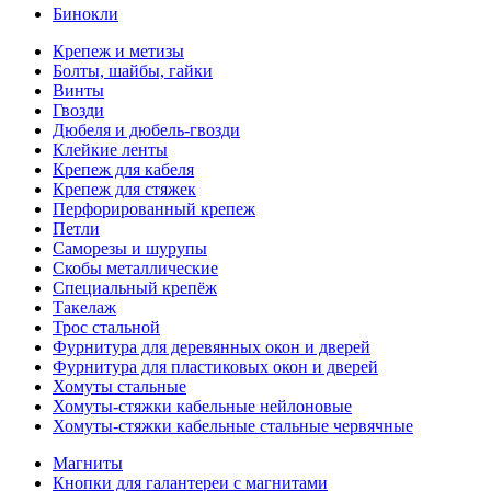
Бинокли
Крепеж и метизы
Болты, шайбы, гайки
Винты
Гвозди
Дюбеля и дюбель-гвозди
Клейкие ленты
Крепеж для кабеля
Крепеж для стяжек
Перфорированный крепеж
Петли
Саморезы и шурупы
Скобы металлические
Специальный крепёж
Такелаж
Трос стальной
Фурнитура для деревянных окон и дверей
Фурнитура для пластиковых окон и дверей
Хомуты стальные
Хомуты-стяжки кабельные нейлоновые
Хомуты-стяжки кабельные стальные червячные
Магниты
Кнопки для галантереи с магнитами