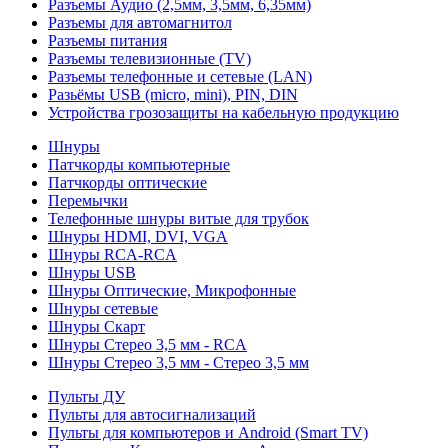
Разъемы Аудио (2,5мм, 3,5мм, 6,35мм)
Разъемы для автомагнитол
Разъемы питания
Разъемы телевизионные (TV)
Разъемы телефонные и сетевые (LAN)
Разьёмы USB (micro, mini), PIN, DIN
Устройства грозозащиты на кабельную продукцию
Шнуры
Патчкорды компьютерные
Патчкорды оптические
Перемычки
Телефонные шнуры витые для трубок
Шнуры HDMI, DVI, VGA
Шнуры RCA-RCA
Шнуры USB
Шнуры Оптические, Микрофонные
Шнуры сетевые
Шнуры Скарт
Шнуры Стерео 3,5 мм - RCA
Шнуры Стерео 3,5 мм - Стерео 3,5 мм
Пульты ДУ
Пульты для автосигнализаций
Пульты для компьютеров и Android (Smart TV)