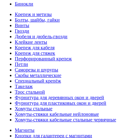
Бинокли
Крепеж и метизы
Болты, шайбы, гайки
Винты
Гвозди
Дюбеля и дюбель-гвозди
Клейкие ленты
Крепеж для кабеля
Крепеж для стяжек
Перфорированный крепеж
Петли
Саморезы и шурупы
Скобы металлические
Специальный крепёж
Такелаж
Трос стальной
Фурнитура для деревянных окон и дверей
Фурнитура для пластиковых окон и дверей
Хомуты стальные
Хомуты-стяжки кабельные нейлоновые
Хомуты-стяжки кабельные стальные червячные
Магниты
Кнопки для галантереи с магнитами