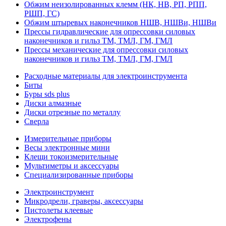
Обжим неизолированных клемм (НК, НВ, РП, РПП,
РШП, ГС)
Обжим штыревых наконечников НШВ, НШВи, НШВи
Прессы гидравлические для опрессовки силовых
наконечников и гильз ТМ, ТМЛ, ГМ, ГМЛ
Прессы механические для опрессовки силовых
наконечников и гильз ТМ, ТМЛ, ГМ, ГМЛ
Расходные материалы для электроинструмента
Биты
Буры sds plus
Диски алмазные
Диски отрезные по металлу
Сверла
Измерительные приборы
Весы электронные мини
Клещи токоизмерительные
Мультиметры и аксессуары
Специализированные приборы
Электроинструмент
Микродрели, граверы, аксессуары
Пистолеты клеевые
Электрофены