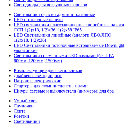
Светодиоды для воздушных шариков
Светильники офисно-административные
LED потолочные панели
LED светильники влагозащищенные линейные аналоги
ЛСП 1(2)х18, 1(2)х36, 1(2)х58 IP65
LED Светильники линейные (аналоги ЛВО/ЛПО
1(2)х18, 1(2)х36)
LED Светильники потолочные встраиваемые Downlight
ультатонкие
Светильники со сменными LED лампами (без ПРА
600мм, 1200мм, 1500мм)
Комплектующие для светильников
Драйверы светодиодные
Патроны электрические
Стартеры для люминисцентных ламп
Шнуры сетевые и выключатели (диммеры) для бра
Умный свет
Лампочки
Лента
Розетки
Светильники