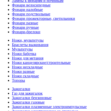
Лампы к фонарям и ночникам
Фонари велосипедные
Фонари налобные
Фонари подствольные
Фонари прожекторные, светильники
Фонари разные
Фонари ручные
Фонари-брелоки
Ножи, мультитулы
Браслеты выживания
Мультитулы
Ножи бабочка
Ножи для метания
Ножи канцелярские/строительные
Ножи нескладные
Ножи разные
Ножи складные
Топоры
Зажигалки
Газ для зажигалок
Зажигалки бензиновые
Зажигалки газовые
Зажигалки плазменные электроимпульсные