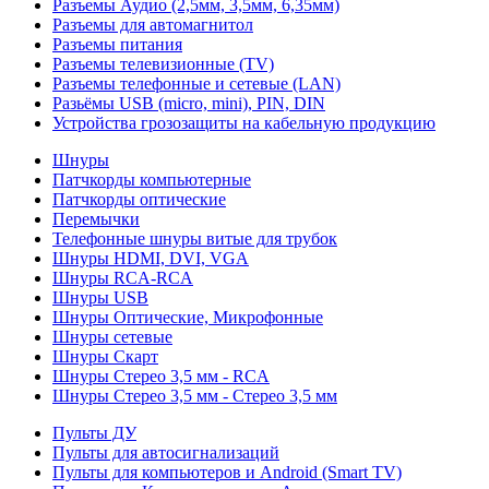
Разъемы Аудио (2,5мм, 3,5мм, 6,35мм)
Разъемы для автомагнитол
Разъемы питания
Разъемы телевизионные (TV)
Разъемы телефонные и сетевые (LAN)
Разьёмы USB (micro, mini), PIN, DIN
Устройства грозозащиты на кабельную продукцию
Шнуры
Патчкорды компьютерные
Патчкорды оптические
Перемычки
Телефонные шнуры витые для трубок
Шнуры HDMI, DVI, VGA
Шнуры RCA-RCA
Шнуры USB
Шнуры Оптические, Микрофонные
Шнуры сетевые
Шнуры Скарт
Шнуры Стерео 3,5 мм - RCA
Шнуры Стерео 3,5 мм - Стерео 3,5 мм
Пульты ДУ
Пульты для автосигнализаций
Пульты для компьютеров и Android (Smart TV)