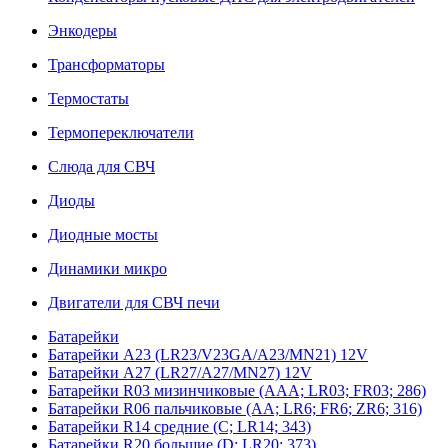
Энкодеры
Трансформаторы
Термостаты
Термопереключатели
Слюда для СВЧ
Диоды
Диодные мосты
Динамики микро
Двигатели для СВЧ печи
Батарейки
Батарейки A23 (LR23/V23GA/A23/MN21) 12V
Батарейки A27 (LR27/A27/MN27) 12V
Батарейки R03 мизинчиковые (AAA; LR03; FR03; 286)
Батарейки R06 пальчиковые (AA; LR6; FR6; ZR6; 316)
Батарейки R14 средние (C; LR14; 343)
Батарейки R20 большие (D; LR20; 373)