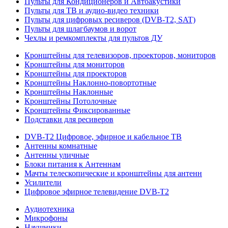
Пульты для Кондиционеров и Автоакустики
Пульты для ТВ и аудио-видео техники
Пульты для цифровых ресиверов (DVB-T2, SAT)
Пульты для шлагбаумов и ворот
Чехлы и ремкомплекты для пультов ДУ
Кронштейны для телевизоров, проекторов, мониторов
Кронштейны для мониторов
Кронштейны для проекторов
Кронштейны Наклонно-повортотные
Кронштейны Наклонные
Кронштейны Потолочные
Кронштейны Фиксированные
Подставки для ресиверов
DVB-T2 Цифровое, эфирное и кабельное ТВ
Антенны комнатные
Антенны уличные
Блоки питания к Антеннам
Мачты телескопические и кронштейны для антенн
Усилители
Цифровое эфирное телевидение DVB-Т2
Аудиотехника
Микрофоны
Наушники