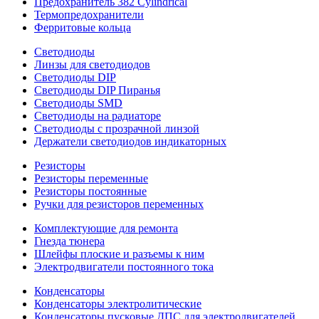
Предохранитель 382 Cylindrical
Термопредохранители
Ферритовые кольца
Светодиоды
Линзы для светодиодов
Светодиоды DIP
Светодиоды DIP Пиранья
Светодиоды SMD
Светодиоды на радиаторе
Светодиоды с прозрачной линзой
Держатели светодиодов индикаторных
Резисторы
Резисторы переменные
Резисторы постоянные
Ручки для резисторов переменных
Комплектующие для ремонта
Гнезда тюнера
Шлейфы плоские и разъемы к ним
Электродвигатели постоянного тока
Конденсаторы
Конденсаторы электролитические
Конденсаторы пусковые ДПС для электродвигателей