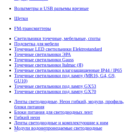
Вольтметры и USB разъемы врезные
Щетки
FM-трансмиттеры
Светильники точечные, мебельные, споты
Подсветка для мебели
Точечные LED светильники Elektrostandard
Точечные светильники ЭРА
Точечные светильники Gauss
Точечные светильники Italmac (Я)
Точечные светильники влагозащищенные IP44 / IP65
Точечные светильники под лампу (MR16, G4, G9,
GU10)
Точечные светильники под лампу GX53
Точечные светильники под лампу GX70
Ленты светодиодные, Неон гибкий, модули, профиль,
блоки питания
Блоки питания для светодиодных лент
Гибкий неон
Ленты светодиодные и комплектующие к ним
Модули водонепронецаемые светодиодные