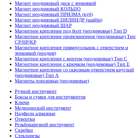
Магнит неодимовый диск с зенковкой
Магнит неодимовый КОЛЬЦО
Магнит неодимовый ПРИЗМА (куб)
Магнит неодимовый ЦИЛИНДР (шайба)
Магнит неодимовый ШАР
Магнитное крепление под болт (неодимовые) Тип D
Магнитное крепление прорезиненное (неодимовые) Тип
CP/HP/KP
Магнитное крепление прямоугольник с отверстием и
зенковкой (неодим)
Магнитное крепление с винтом (неодимовые) Тип С
Магнитное крепление с крючком (неодимовые) Тип Е
Магнитное крепление со сквозным отверстием круглый
(неодимовые) Тип А
Магниты поисковые (неодимовые)
Ручной инструмент
Боксы и сумки для инструментов
Ключи
Медицинский инструмент
Надфили алмазные
Отвертки
Резьбонарезной инструмент
Скребки
Стеклорезы