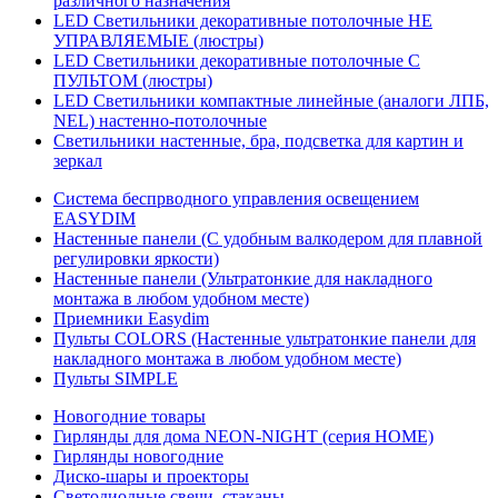
различного назначения
LED Светильники декоративные потолочные НЕ
УПРАВЛЯЕМЫЕ (люстры)
LED Светильники декоративные потолочные С
ПУЛЬТОМ (люстры)
LED Светильники компактные линейные (аналоги ЛПБ,
NEL) настенно-потолочные
Светильники настенные, бра, подсветка для картин и
зеркал
Система беспрводного управления освещением
EASYDIM
Настенные панели (С удобным валкодером для плавной
регулировки яркости)
Настенные панели (Ультратонкие для накладного
монтажа в любом удобном месте)
Приемники Easydim
Пульты COLORS (Настенные ультратонкие панели для
накладного монтажа в любом удобном месте)
Пульты SIMPLE
Новогодние товары
Гирлянды для дома NEON-NIGHT (серия HOME)
Гирлянды новогодние
Диско-шары и проекторы
Светодиодные свечи, стаканы