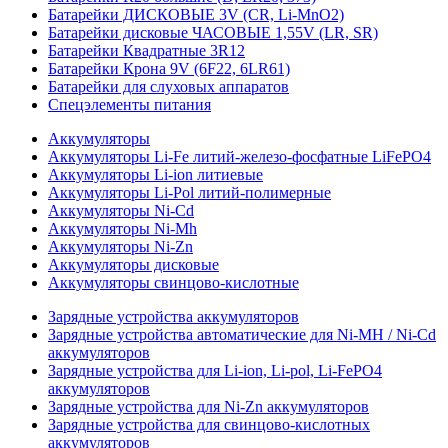
Батарейки ДИСКОВЫЕ 3V (CR, Li-MnO2)
Батарейки дисковые ЧАСОВЫЕ 1,55V (LR, SR)
Батарейки Квадратные 3R12
Батарейки Крона 9V (6F22, 6LR61)
Батарейки для слуховых аппаратов
Спецэлементы питания
Аккумуляторы
Аккумуляторы Li-Fe литий-железо-фосфатные LiFePO4
Аккумуляторы Li-ion литиевые
Аккумуляторы Li-Pol литий-полимерные
Аккумуляторы Ni-Cd
Аккумуляторы Ni-Mh
Аккумуляторы Ni-Zn
Аккумуляторы дисковые
Аккумуляторы свинцово-кислотные
Зарядные устройства аккумуляторов
Зарядные устройства автоматические для Ni-MH / Ni-Cd
аккумуляторов
Зарядные устройства для Li-ion, Li-pol, Li-FePO4
аккумуляторов
Зарядные устройства для Ni-Zn аккумуляторов
Зарядные устройства для свинцово-кислотных
аккумуляторов