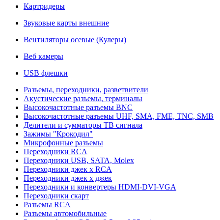
Картридеры
Звуковые карты внешние
Вентиляторы осевые (Кулеры)
Веб камеры
USB флешки
Разъемы, переходники, разветвители
Акустические разъемы, терминалы
Высокочастотные разъемы BNC
Высокочастотные разъемы UHF, SMA, FME, TNC, SMB
Делители и сумматоры ТВ сигнала
Зажимы "Крокодил"
Микрофонные разъемы
Переходники RCA
Переходники USB, SATA, Molex
Переходники джек х RCA
Переходники джек х джек
Переходники и конвертеры HDMI-DVI-VGA
Переходники скарт
Разъемы RCA
Разъемы автомобильные