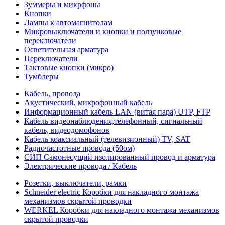
Зуммеры и микрфоны
Кнопки
Лампы к автомагнитолам
Микровыключатели и кнопки и ползунковые
переключатели
Осветительная арматура
Переключатели
Тактовые кнопки (микро)
Тумблеры
Кабель, провода
Акустический, микрофонный кабель
Информационный кабель LAN (витая пара) UTP, FTP
Кабель видеонаблюдения,телефонный, сигнальный
кабель, видеодомофонов
Кабель коаксиальный (телевизионный) TV, SAT
Радиочастотные провода (50ом)
СИП Самонесущий изолированный провод и арматура
Электрические провода / Кабель
Розетки, выключатели, рамки
Schneider electric Коробки для накладного монтажа
механизмов скрытой проводки
WERKEL Коробки для накладного монтажа механизмов
скрытой проводки