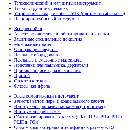
Телескопический и магнитный инструмент
Тиски, струбцины, зажимы
Устройство закладки кабеля УЗК (протяжки кабельные)
Шарнирно-губцевый инструмент
Все для пайки
Аэрозоли: очистители, обезжириватели, смазки
Защитные специальные покрытия
Монтажные платы
Очищающие средства
Паяльное оборудование
Паяльные и смазочные материалы
Подставки для паяльника, держатели
Приборы и доски для выжигания
Припой
Стеклотекстолит
Флюсы, канифоль
Электромонтажный инструмент
Зачистка витой пары и коаксиального кабеля
Инструмент для зачистки кабеля (стрипперы)
Инструмент для стяжек
Обжим изолированных клемм (НКи, НВи, РПи, РППи,
РШПи, ГСи)
Обжим компьютерных и телефонных разъемов RJ