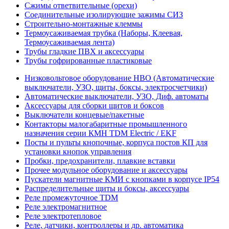
Сжимы ответвительные (орехи)
Соединительные изолирующие зажимы СИЗ
Строительно-монтажные клеммы
Термоусаживаемая трубка (Наборы, Клеевая,
Термоусаживаемая лента)
Трубы гладкие ПВХ и аксессуары
Трубы гофрированные пластиковые
Низковольтовое оборудование НВО (Автоматические
выключатели, УЗО, щиты, боксы, электросчетчики)
Автоматические выключатели, УЗО, Диф. автоматы
Аксессуары для сборки щитов и боксов
Выключатели концевые/пакетные
Контакторы малогабаритные промышленного
назначения серии КМН TDM Electric / EKF
Посты и пульты кнопочные, корпуса постов КП для
установки кнопок управления
Пробки, предохранители, плавкие вставки
Прочее модульное оборудование и аксессуары
Пускатели магнитные КМИ с кнопками в корпусе IP54
Распределительные щиты и боксы, аксессуары
Реле промежуточное TDM
Реле электромагнитное
Реле электротепловое
Реле, датчики, контроллеры и др. автоматика