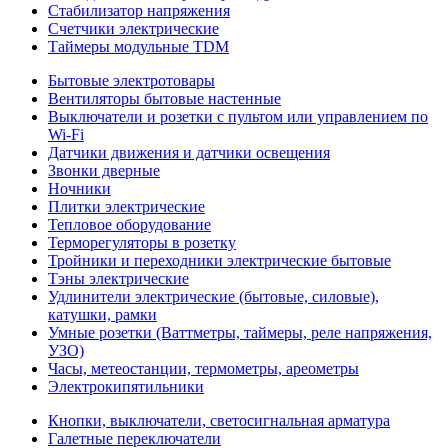
Стабилизатор напряжения
Счетчики электрические
Таймеры модульные TDM
Бытовые электротовары
Вентиляторы бытовые настенные
Выключатели и розетки с пультом или управлением по
Wi-Fi
Датчики движения и датчики освещения
Звонки дверные
Ночники
Плитки электрические
Тепловое оборудование
Терморегуляторы в розетку
Тройники и переходники электрические бытовые
Тэны электрические
Удлинители электрические (бытовые, силовые),
катушки, рамки
Умные розетки (Ваттметры, таймеры, реле напряжения,
УЗО)
Часы, метеостанции, термометры, ареометры
Электрокипятильники
Кнопки, выключатели, светосигнальная арматура
Галетные переключатели