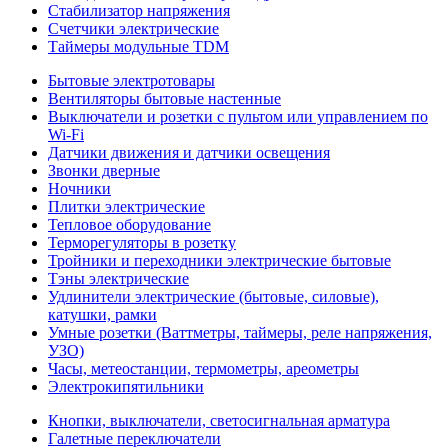
Стабилизатор напряжения
Счетчики электрические
Таймеры модульные TDM
Бытовые электротовары
Вентиляторы бытовые настенные
Выключатели и розетки с пультом или управлением по
Wi-Fi
Датчики движения и датчики освещения
Звонки дверные
Ночники
Плитки электрические
Тепловое оборудование
Терморегуляторы в розетку
Тройники и переходники электрические бытовые
Тэны электрические
Удлинители электрические (бытовые, силовые),
катушки, рамки
Умные розетки (Ваттметры, таймеры, реле напряжения,
УЗО)
Часы, метеостанции, термометры, ареометры
Электрокипятильники
Кнопки, выключатели, светосигнальная арматура
Галетные переключатели