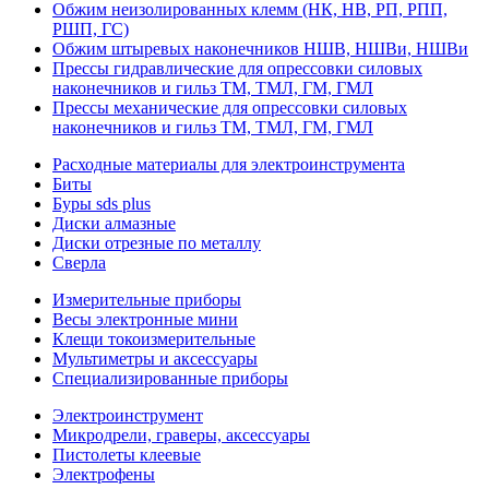
Обжим неизолированных клемм (НК, НВ, РП, РПП,
РШП, ГС)
Обжим штыревых наконечников НШВ, НШВи, НШВи
Прессы гидравлические для опрессовки силовых
наконечников и гильз ТМ, ТМЛ, ГМ, ГМЛ
Прессы механические для опрессовки силовых
наконечников и гильз ТМ, ТМЛ, ГМ, ГМЛ
Расходные материалы для электроинструмента
Биты
Буры sds plus
Диски алмазные
Диски отрезные по металлу
Сверла
Измерительные приборы
Весы электронные мини
Клещи токоизмерительные
Мультиметры и аксессуары
Специализированные приборы
Электроинструмент
Микродрели, граверы, аксессуары
Пистолеты клеевые
Электрофены