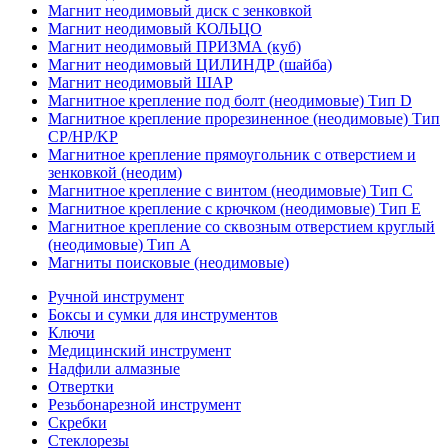
Магнит неодимовый диск с зенковкой
Магнит неодимовый КОЛЬЦО
Магнит неодимовый ПРИЗМА (куб)
Магнит неодимовый ЦИЛИНДР (шайба)
Магнит неодимовый ШАР
Магнитное крепление под болт (неодимовые) Тип D
Магнитное крепление прорезиненное (неодимовые) Тип
CP/HP/KP
Магнитное крепление прямоугольник с отверстием и
зенковкой (неодим)
Магнитное крепление с винтом (неодимовые) Тип С
Магнитное крепление с крючком (неодимовые) Тип Е
Магнитное крепление со сквозным отверстием круглый
(неодимовые) Тип А
Магниты поисковые (неодимовые)
Ручной инструмент
Боксы и сумки для инструментов
Ключи
Медицинский инструмент
Надфили алмазные
Отвертки
Резьбонарезной инструмент
Скребки
Стеклорезы