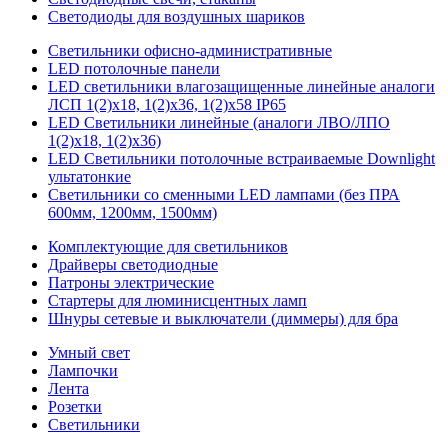
Светодиоды для воздушных шариков
Светильники офисно-административные
LED потолочные панели
LED светильники влагозащищенные линейные аналоги
ЛСП 1(2)х18, 1(2)х36, 1(2)х58 IP65
LED Светильники линейные (аналоги ЛВО/ЛПО
1(2)х18, 1(2)х36)
LED Светильники потолочные встраиваемые Downlight
ультатонкие
Светильники со сменными LED лампами (без ПРА
600мм, 1200мм, 1500мм)
Комплектующие для светильников
Драйверы светодиодные
Патроны электрические
Стартеры для люминисцентных ламп
Шнуры сетевые и выключатели (диммеры) для бра
Умный свет
Лампочки
Лента
Розетки
Светильники