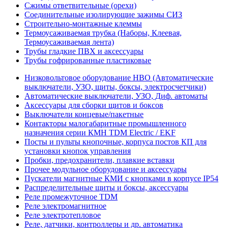
Сжимы ответвительные (орехи)
Соединительные изолирующие зажимы СИЗ
Строительно-монтажные клеммы
Термоусаживаемая трубка (Наборы, Клеевая,
Термоусаживаемая лента)
Трубы гладкие ПВХ и аксессуары
Трубы гофрированные пластиковые
Низковольтовое оборудование НВО (Автоматические
выключатели, УЗО, щиты, боксы, электросчетчики)
Автоматические выключатели, УЗО, Диф. автоматы
Аксессуары для сборки щитов и боксов
Выключатели концевые/пакетные
Контакторы малогабаритные промышленного
назначения серии КМН TDM Electric / EKF
Посты и пульты кнопочные, корпуса постов КП для
установки кнопок управления
Пробки, предохранители, плавкие вставки
Прочее модульное оборудование и аксессуары
Пускатели магнитные КМИ с кнопками в корпусе IP54
Распределительные щиты и боксы, аксессуары
Реле промежуточное TDM
Реле электромагнитное
Реле электротепловое
Реле, датчики, контроллеры и др. автоматика