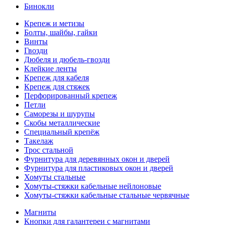
Бинокли
Крепеж и метизы
Болты, шайбы, гайки
Винты
Гвозди
Дюбеля и дюбель-гвозди
Клейкие ленты
Крепеж для кабеля
Крепеж для стяжек
Перфорированный крепеж
Петли
Саморезы и шурупы
Скобы металлические
Специальный крепёж
Такелаж
Трос стальной
Фурнитура для деревянных окон и дверей
Фурнитура для пластиковых окон и дверей
Хомуты стальные
Хомуты-стяжки кабельные нейлоновые
Хомуты-стяжки кабельные стальные червячные
Магниты
Кнопки для галантереи с магнитами