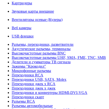
Картридеры
Звуковые карты внешние
Вентиляторы осевые (Кулеры)
Веб камеры
USB флешки
Разъемы, переходники, разветвители
Акустические разъемы, терминалы
Высокочастотные разъемы BNC
Высокочастотные разъемы UHF, SMA, FME, TNC, SMB
Делители и сумматоры ТВ сигнала
Зажимы "Крокодил"
Микрофонные разъемы
Переходники RCA
Переходники USB, SATA, Molex
Переходники джек х RCA
Переходники джек х джек
Переходники и конвертеры HDMI-DVI-VGA
Переходники скарт
Разъемы RCA
Разъемы автомобильные