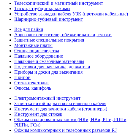
Телескопический и магнитный инструмент
Тиски, струбцины, зажимы
Устройство закладки кабеля УЗК (протяжки кабельные)
Шарнирно-губцевый инструмент
Все для пайки
Аэрозоли: очистители, обезжириватели, смазки
Защитные специальные покрытия
Монтажные платы
Очищающие средства
Паяльное оборудование
Паяльные и смазочные материалы
Подставки для паяльника, держатели
Приборы и доски для выжигания
Припой
Стеклотекстолит
Флюсы, канифоль
Электромонтажный инструмент
Зачистка витой пары и коаксиального кабеля
Инструмент для зачистки кабеля (стрипперы)
Инструмент для стяжек
Обжим изолированных клемм (НКи, НВи, РПи, РППи,
РШПи, ГСи)
Обжим компьютерных и телефонных разъемов RJ