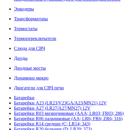
Энкодеры
Трансформаторы
Термостаты
Термопереключатели
Слюда для СВЧ
Диоды
Диодные мосты
Динамики микро
Двигатели для СВЧ печи
Батарейки
Батарейки A23 (LR23/V23GA/A23/MN21) 12V
Батарейки A27 (LR27/A27/MN27) 12V
Батарейки R03 мизинчиковые (AAA; LR03; FR03; 286)
Батарейки R06 пальчиковые (AA; LR6; FR6; ZR6; 316)
Батарейки R14 средние (C; LR14; 343)
Батарейки R20 большие (D; LR20; 373)