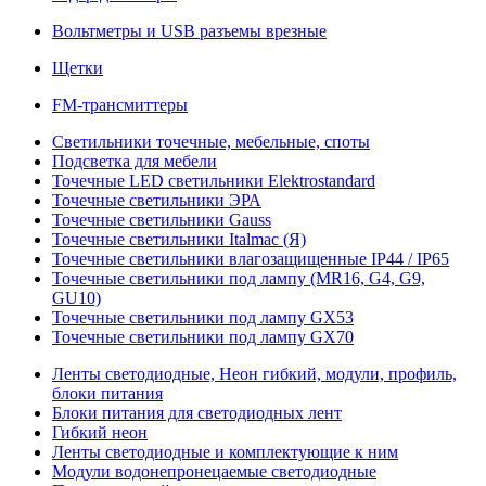
Вольтметры и USB разъемы врезные
Щетки
FM-трансмиттеры
Светильники точечные, мебельные, споты
Подсветка для мебели
Точечные LED светильники Elektrostandard
Точечные светильники ЭРА
Точечные светильники Gauss
Точечные светильники Italmac (Я)
Точечные светильники влагозащищенные IP44 / IP65
Точечные светильники под лампу (MR16, G4, G9,
GU10)
Точечные светильники под лампу GX53
Точечные светильники под лампу GX70
Ленты светодиодные, Неон гибкий, модули, профиль,
блоки питания
Блоки питания для светодиодных лент
Гибкий неон
Ленты светодиодные и комплектующие к ним
Модули водонепронецаемые светодиодные