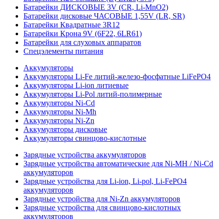
Батарейки ДИСКОВЫЕ 3V (CR, Li-MnO2)
Батарейки дисковые ЧАСОВЫЕ 1,55V (LR, SR)
Батарейки Квадратные 3R12
Батарейки Крона 9V (6F22, 6LR61)
Батарейки для слуховых аппаратов
Спецэлементы питания
Аккумуляторы
Аккумуляторы Li-Fe литий-железо-фосфатные LiFePO4
Аккумуляторы Li-ion литиевые
Аккумуляторы Li-Pol литий-полимерные
Аккумуляторы Ni-Cd
Аккумуляторы Ni-Mh
Аккумуляторы Ni-Zn
Аккумуляторы дисковые
Аккумуляторы свинцово-кислотные
Зарядные устройства аккумуляторов
Зарядные устройства автоматические для Ni-MH / Ni-Cd
аккумуляторов
Зарядные устройства для Li-ion, Li-pol, Li-FePO4
аккумуляторов
Зарядные устройства для Ni-Zn аккумуляторов
Зарядные устройства для свинцово-кислотных
аккумуляторов