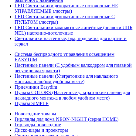
различного назначения
LED Светильники декоративные потолочные НЕ
УПРАВЛЯЕМЫЕ (люстры)
LED Светильники декоративные потолочные С
ПУЛЬТОМ (люстры)
LED Светильники компактные линейные (аналоги ЛПБ,
NEL) настенно-потолочные
Светильники настенные, бра, подсветка для картин и
зеркал
Система беспрводного управления освещением
EASYDIM
Настенные панели (С удобным валкодером для плавной
регулировки яркости)
Настенные панели (Ультратонкие для накладного
монтажа в любом удобном месте)
Приемники Easydim
Пульты COLORS (Настенные ультратонкие панели для
накладного монтажа в любом удобном месте)
Пульты SIMPLE
Новогодние товары
Гирлянды для дома NEON-NIGHT (серия HOME)
Гирлянды новогодние
Диско-шары и проекторы
Светодиодные свечи, стаканы