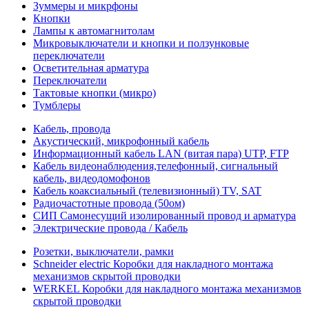
Зуммеры и микрфоны
Кнопки
Лампы к автомагнитолам
Микровыключатели и кнопки и ползунковые
переключатели
Осветительная арматура
Переключатели
Тактовые кнопки (микро)
Тумблеры
Кабель, провода
Акустический, микрофонный кабель
Информационный кабель LAN (витая пара) UTP, FTP
Кабель видеонаблюдения,телефонный, сигнальный
кабель, видеодомофонов
Кабель коаксиальный (телевизионный) TV, SAT
Радиочастотные провода (50ом)
СИП Самонесущий изолированный провод и арматура
Электрические провода / Кабель
Розетки, выключатели, рамки
Schneider electric Коробки для накладного монтажа
механизмов скрытой проводки
WERKEL Коробки для накладного монтажа механизмов
скрытой проводки