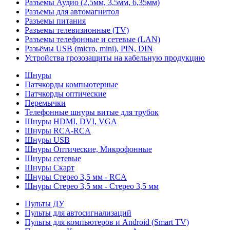
Разъемы Аудио (2,5мм, 3,5мм, 6,35мм)
Разъемы для автомагнитол
Разъемы питания
Разъемы телевизионные (TV)
Разъемы телефонные и сетевые (LAN)
Разьёмы USB (micro, mini), PIN, DIN
Устройства грозозащиты на кабельную продукцию
Шнуры
Патчкорды компьютерные
Патчкорды оптические
Перемычки
Телефонные шнуры витые для трубок
Шнуры HDMI, DVI, VGA
Шнуры RCA-RCA
Шнуры USB
Шнуры Оптические, Микрофонные
Шнуры сетевые
Шнуры Скарт
Шнуры Стерео 3,5 мм - RCA
Шнуры Стерео 3,5 мм - Стерео 3,5 мм
Пульты ДУ
Пульты для автосигнализаций
Пульты для компьютеров и Android (Smart TV)