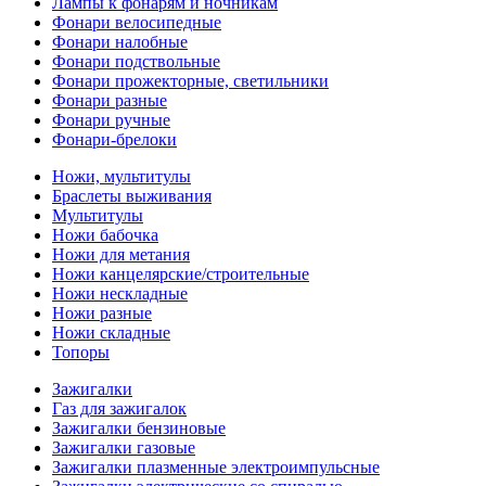
Лампы к фонарям и ночникам
Фонари велосипедные
Фонари налобные
Фонари подствольные
Фонари прожекторные, светильники
Фонари разные
Фонари ручные
Фонари-брелоки
Ножи, мультитулы
Браслеты выживания
Мультитулы
Ножи бабочка
Ножи для метания
Ножи канцелярские/строительные
Ножи нескладные
Ножи разные
Ножи складные
Топоры
Зажигалки
Газ для зажигалок
Зажигалки бензиновые
Зажигалки газовые
Зажигалки плазменные электроимпульсные