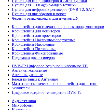
Пульты для Кондиционеров и Автоакустики
Пульты для ТВ и аудио-видео техники
Пульты для цифровых ресиверов (DVB-T2, SAT)
Пульты для шлагбаумов и ворот
Чехлы и ремкомплекты для пультов ДУ
Кронштейны для телевизоров, проекторов, мониторов
Кронштейны для мониторов
Кронштейны для проекторов
Кронштейны Наклонно-повортотные
Кронштейны Наклонные
Кронштейны Потолочные
Кронштейны Фиксированные
Подставки для ресиверов
DVB-T2 Цифровое, эфирное и кабельное ТВ
Антенны комнатные
Антенны уличные
Блоки питания к Антеннам
Мачты телескопические и кронштейны для антенн
Усилители
Цифровое эфирное телевидение DVB-Т2
Аудиотехника
Микрофоны
Наушники