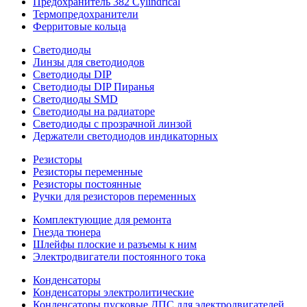
Предохранитель 382 Cylindrical
Термопредохранители
Ферритовые кольца
Светодиоды
Линзы для светодиодов
Светодиоды DIP
Светодиоды DIP Пиранья
Светодиоды SMD
Светодиоды на радиаторе
Светодиоды с прозрачной линзой
Держатели светодиодов индикаторных
Резисторы
Резисторы переменные
Резисторы постоянные
Ручки для резисторов переменных
Комплектующие для ремонта
Гнезда тюнера
Шлейфы плоские и разъемы к ним
Электродвигатели постоянного тока
Конденсаторы
Конденсаторы электролитические
Конденсаторы пусковые ДПС для электродвигателей