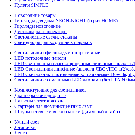
Пульты SIMPLE
Новогодние товары
Гирлянды для дома NEON-NIGHT (серия HOME)
Гирлянды новогодние
Диско-шары и проекторы
Светодиодные свечи, стаканы
Светодиоды для воздушных шариков
Светильники офисно-административные
LED потолочные панели
LED светильники влагозащищенные линейные аналоги ЛСП
LED Светильники линейные (аналоги ЛВО/ЛПО 1(2)х18, 
LED Светильники потолочные встраиваемые Downlight у
Светильники со сменными LED лампами (без ПРА 600мм,
Комплектующие для светильников
Драйверы светодиодные
Патроны электрические
Стартеры для люминисцентных ламп
Шнуры сетевые и выключатели (диммеры) для бра
Умный свет
Лампочки
Лента