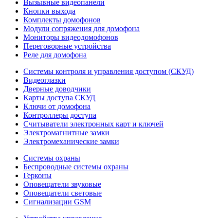
Вызывные видеопанели
Кнопки выхода
Комплекты домофонов
Модули сопряжения для домофона
Мониторы видеодомофонов
Переговорные устройства
Реле для домофона
Системы контроля и управления доступом (СКУД)
Видеоглазки
Дверные доводчики
Карты доступа СКУД
Ключи от домофона
Контроллеры доступа
Считыватели электронных карт и ключей
Электромагнитные замки
Электромеханические замки
Системы охраны
Беспроводные системы охраны
Герконы
Оповещатели звуковые
Оповещатели световые
Сигнализации GSM