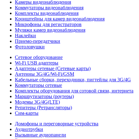
Камеры видеонаблюдения
Коммутаторы видеонаблюдения
Комплекты видеонаблюдения
Кронштейны для камер видеонаблюдения
Микрофоны для регистраторов
Муляжи камер видеонаблюдения
Наклейки
Приемо-передатчики
Фотоловушки
Сетевое оборудование
Wi-Fi USB адаптеры
Адаптеры сетевые (Сетевые карты)
Антенны 3G/4G/Wi-Fi/GSM
Кабельные сборки, переходники, пигтейлы для 3G/4G
Коммутаторы сетевые
Комплекты оборудования для сотовой связи, интернета
Маршрутизаторы (роутеры)
Модемы 3G/4G(LTE)
Репитеры (Ретрансляторы)
Сим-карты
Домофоны и переговорные устройства
Аудиотрубки
Вызывные аудиопанели