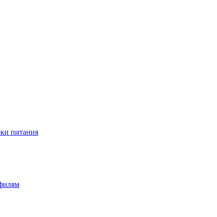
оки питания
офилям