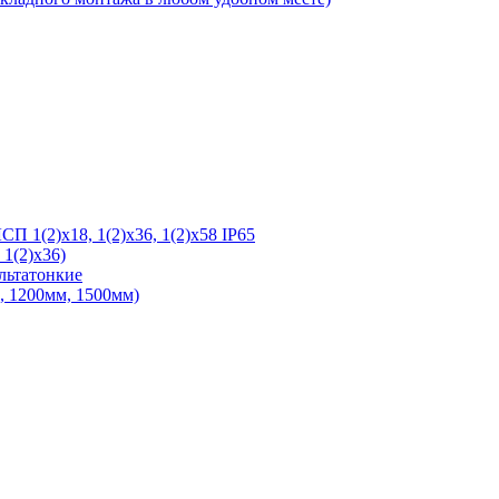
 1(2)х18, 1(2)х36, 1(2)х58 IP65
1(2)х36)
льтатонкие
 1200мм, 1500мм)