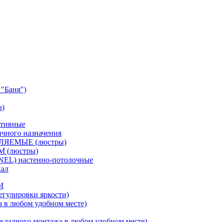
"Баня")
а)
ативные
чного назначения
ВЛЯЕМЫЕ (люстры)
М (люстры)
NEL) настенно-потолочные
кал
M
егулировки яркости)
а в любом удобном месте)
кладного монтажа в любом удобном месте)