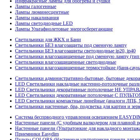
Инфракрасные лампы для обогрева и сушки
Лампы галогенные
Лампы люминесцентные
Лампы накаливания
Лампы светодиодные LED
Лампы Ультафиолетовые энергосберегающие
Светильники для ЖКХ и Бани
Светильники БЕЗ влагозащиты под сменную лампу
Светильники БЕЗ влагозащиты светодиодные ip20, ip40
Светильники влагозащищенные под сменную лампу (тип 
Светильники влагозащищенные светодиодные
Светильники влагозащищенные термостойкие (баня-саун
Светильники административно-бытовые, бытовые декор
LED Cветильники накладные настенно-потолочные разли
LED Светильники декоративные потолочные НЕ УПРА
LED Светильники декоративные потолочные С ПУЛЬТО
LED Светильники компактные линейные (аналоги ЛПБ, 
Светильники настенные, бра, подсветка для картин и зер
Система беспрводного управления освещением EASYDI
Настенные панели (С удобным валкодером для плавной р
Настенные панели (Ультратонкие для накладного монтаж
Приемники Easydim
Пульты COLORS (Настенные ультратонкие панели для на