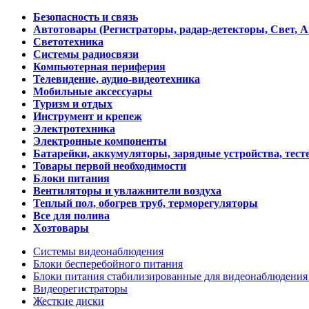
Безопасность и связь
Автотовары (Регистраторы, радар-детекторы, Свет, 
Светотехника
Системы радиосвязи
Компьютерная периферия
Телевидение, аудио-видеотехника
Мобильные аксессуары
Туризм и отдых
Инструмент и крепеж
Электротехника
Электронные компоненты
Батарейки, аккумуляторы, зарядные устройства, тесте
Товары первой необходимости
Блоки питания
Вентиляторы и увлажнители воздуха
Теплый пол, обогрев труб, терморегуляторы
Все для полива
Хозтовары
Системы видеонаблюдения
Блоки бесперебойного питания
Блоки питания стабилизированные для видеонаблюдени
Видеорегистраторы
Жесткие диски