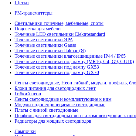
Щетки
FM-трансмиттеры
Светильники точечные, мебельные, споты
Подсветка для мебели
Точечные LED светильники Elektrostandard
Точечные светильники ЭРА
Точечные светильники Gauss
Точечные светильники Italmac (Я)
Точечные светильники влагозащищенные IP44 / IP65
Точечные светильники под лампу (MR16, G4, G9, GU10)
Точечные светильники под лампу GX53
Точечные светильники под лампу GX70
Ленты светодиодные, Неон гибкий, модули, профиль, бл
Блоки питания для светодиодных лент
Гибкий неон
Ленты светодиодные и комплектующие к ним
Модули водонепронецаемые светодиодные
Платы с линзой светодиодные
Профиль для светодиодных лент и комплектующие к пр
Радиаторы для мощных светодиодов
Лампочки