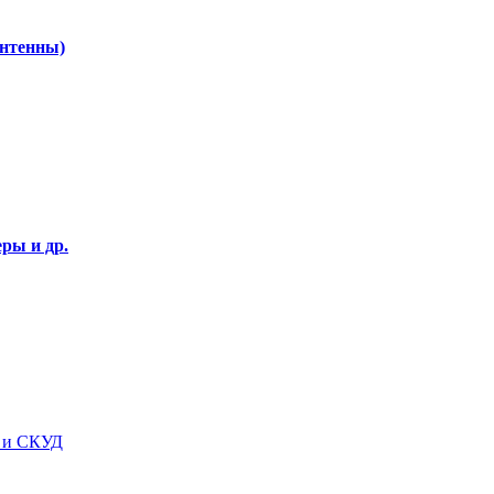
Антенны)
ры и др.
я и СКУД