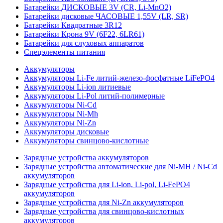
Батарейки ДИСКОВЫЕ 3V (CR, Li-MnO2)
Батарейки дисковые ЧАСОВЫЕ 1,55V (LR, SR)
Батарейки Квадратные 3R12
Батарейки Крона 9V (6F22, 6LR61)
Батарейки для слуховых аппаратов
Спецэлементы питания
Аккумуляторы
Аккумуляторы Li-Fe литий-железо-фосфатные LiFePO4
Аккумуляторы Li-ion литиевые
Аккумуляторы Li-Pol литий-полимерные
Аккумуляторы Ni-Cd
Аккумуляторы Ni-Mh
Аккумуляторы Ni-Zn
Аккумуляторы дисковые
Аккумуляторы свинцово-кислотные
Зарядные устройства аккумуляторов
Зарядные устройства автоматические для Ni-MH / Ni-Cd
аккумуляторов
Зарядные устройства для Li-ion, Li-pol, Li-FePO4
аккумуляторов
Зарядные устройства для Ni-Zn аккумуляторов
Зарядные устройства для свинцово-кислотных
аккумуляторов