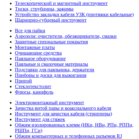
Телескопический и магнитный инструмент
Тиски, струбцины, зажимы
Устройство закладки кабеля УЗК (протяжки кабельные)
Шарнирно-губцевый инструмент
Все для пайки
Аэрозоли: очистители, обезжириватели, смазки
Защитные специальные покрытия
Монтажные платы
Очищающие средства
Паяльное оборудование
Паяльные и смазочные материалы
Подставки для паяльника, держатели
Приборы и доски для выжигания
Припой
Стеклотекстолит
Флюсы, канифоль
Электромонтажный инструмент
Зачистка витой пары и коаксиального кабеля
Инструмент для зачистки кабеля (стрипперы)
Инструмент для стяжек
Обжим изолированных клемм (НКи, НВи, РПи, РППи,
РШПи, ГСи)
Обжим компьютерных и телефонных разъемов RJ