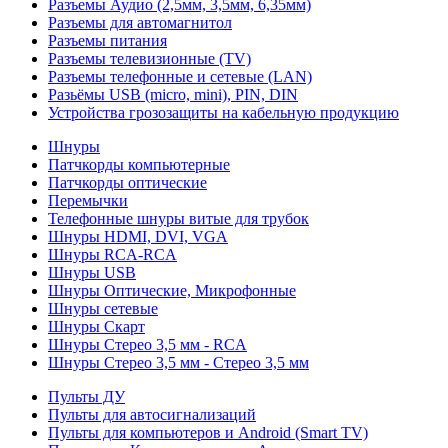
Разъемы Аудио (2,5мм, 3,5мм, 6,35мм)
Разъемы для автомагнитол
Разъемы питания
Разъемы телевизионные (TV)
Разъемы телефонные и сетевые (LAN)
Разьёмы USB (micro, mini), PIN, DIN
Устройства грозозащиты на кабельную продукцию
Шнуры
Патчкорды компьютерные
Патчкорды оптические
Перемычки
Телефонные шнуры витые для трубок
Шнуры HDMI, DVI, VGA
Шнуры RCA-RCA
Шнуры USB
Шнуры Оптические, Микрофонные
Шнуры сетевые
Шнуры Скарт
Шнуры Стерео 3,5 мм - RCA
Шнуры Стерео 3,5 мм - Стерео 3,5 мм
Пульты ДУ
Пульты для автосигнализаций
Пульты для компьютеров и Android (Smart TV)