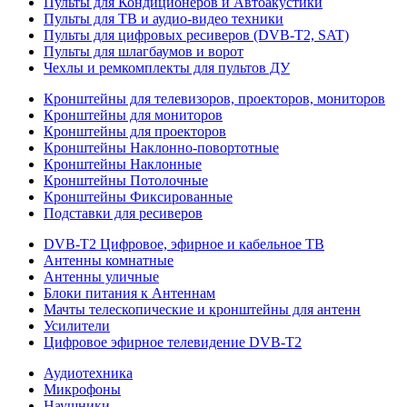
Пульты для Кондиционеров и Автоакустики
Пульты для ТВ и аудио-видео техники
Пульты для цифровых ресиверов (DVB-T2, SAT)
Пульты для шлагбаумов и ворот
Чехлы и ремкомплекты для пультов ДУ
Кронштейны для телевизоров, проекторов, мониторов
Кронштейны для мониторов
Кронштейны для проекторов
Кронштейны Наклонно-повортотные
Кронштейны Наклонные
Кронштейны Потолочные
Кронштейны Фиксированные
Подставки для ресиверов
DVB-T2 Цифровое, эфирное и кабельное ТВ
Антенны комнатные
Антенны уличные
Блоки питания к Антеннам
Мачты телескопические и кронштейны для антенн
Усилители
Цифровое эфирное телевидение DVB-Т2
Аудиотехника
Микрофоны
Наушники