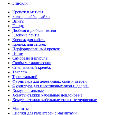
Бинокли
Крепеж и метизы
Болты, шайбы, гайки
Винты
Гвозди
Дюбеля и дюбель-гвозди
Клейкие ленты
Крепеж для кабеля
Крепеж для стяжек
Перфорированный крепеж
Петли
Саморезы и шурупы
Скобы металлические
Специальный крепёж
Такелаж
Трос стальной
Фурнитура для деревянных окон и дверей
Фурнитура для пластиковых окон и дверей
Хомуты стальные
Хомуты-стяжки кабельные нейлоновые
Хомуты-стяжки кабельные стальные червячные
Магниты
Кнопки для галантереи с магнитами