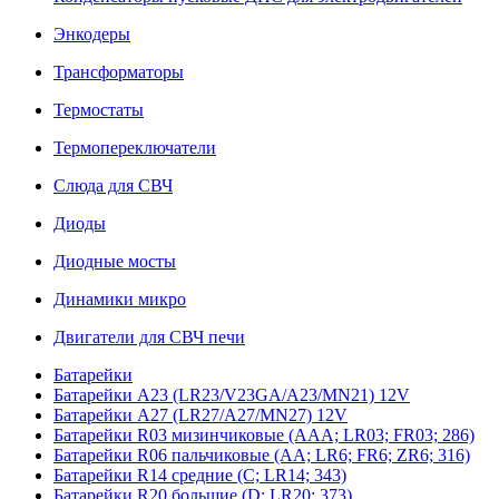
Энкодеры
Трансформаторы
Термостаты
Термопереключатели
Слюда для СВЧ
Диоды
Диодные мосты
Динамики микро
Двигатели для СВЧ печи
Батарейки
Батарейки A23 (LR23/V23GA/A23/MN21) 12V
Батарейки A27 (LR27/A27/MN27) 12V
Батарейки R03 мизинчиковые (AAA; LR03; FR03; 286)
Батарейки R06 пальчиковые (AA; LR6; FR6; ZR6; 316)
Батарейки R14 средние (C; LR14; 343)
Батарейки R20 большие (D; LR20; 373)