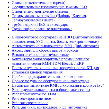
Сжимы ответвительные (орехи)
Соединительные изолирующие зажимы СИЗ
Строительно-монтажные клеммы
Термоусаживаемая трубка (Наборы, Клеевая,
Термоусаживаемая лента)
Трубы гладкие ПВХ и аксессуары
Трубы гофрированные пластиковые
Низковольтовое оборудование НВО (Автоматические
выключатели, УЗО, щиты, боксы, электросчетчики)
Автоматические выключатели, УЗО, Диф. автоматы
Аксессуары для сборки щитов и боксов
Выключатели концевые/пакетные
Контакторы малогабаритные промышленного
назначения серии КМН TDM Electric / EKF
Посты и пульты кнопочные, корпуса постов КП для
установки кнопок управления
Пробки, предохранители, плавкие вставки
Прочее модульное оборудование и аксессуары
Пускатели магнитные КМИ с кнопками в корпусе IP54
Распределительные щиты и боксы, аксессуары
Реле промежуточное TDM
Реле электромагнитное
Реле электротепловое
Реле, датчики, контроллеры и др. автоматика