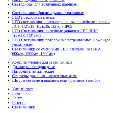
Светодиоды для воздушных шариков
Светильники офисно-административные
LED потолочные панели
LED светильники влагозащищенные линейные аналоги
ЛСП 1(2)х18, 1(2)х36, 1(2)х58 IP65
LED Светильники линейные (аналоги ЛВО/ЛПО
1(2)х18, 1(2)х36)
LED Светильники потолочные встраиваемые Downlight
ультатонкие
Светильники со сменными LED лампами (без ПРА
600мм, 1200мм, 1500мм)
Комплектующие для светильников
Драйверы светодиодные
Патроны электрические
Стартеры для люминисцентных ламп
Шнуры сетевые и выключатели (диммеры) для бра
Умный свет
Лампочки
Лента
Розетки
Светильники