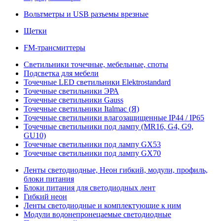
Вольтметры и USB разъемы врезные
Щетки
FM-трансмиттеры
Светильники точечные, мебельные, споты
Подсветка для мебели
Точечные LED светильники Elektrostandard
Точечные светильники ЭРА
Точечные светильники Gauss
Точечные светильники Italmac (Я)
Точечные светильники влагозащищенные IP44 / IP65
Точечные светильники под лампу (MR16, G4, G9,
GU10)
Точечные светильники под лампу GX53
Точечные светильники под лампу GX70
Ленты светодиодные, Неон гибкий, модули, профиль,
блоки питания
Блоки питания для светодиодных лент
Гибкий неон
Ленты светодиодные и комплектующие к ним
Модули водонепронецаемые светодиодные