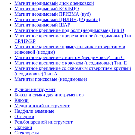
Магнит неодимовый диск с зенковкой
Магнит неодимовый КОЛЬЦО
Магнит неодимовый ПРИЗМА (куб)
Магнит неодимовый ЦИЛИНДР (шайба)
Магнит неодимовый ШАР
Магнитное крепление под болт (неодимовые) Тип D
Магнитное крепление прорезиненное (неодимовые) Тип
CP/HP/KP
Магнитное крепление прямоугольник с отверстием и
зенковкой (неодим)
Магнитное крепление с винтом (неодимовые) Тип С
Магнитное крепление с крючком (неодимовые) Тип Е
Магнитное крепление со сквозным отверстием круглый
(неодимовые) Тип А
Магниты поисковые (неодимовые)
Ручной инструмент
Боксы и сумки для инструментов
Ключи
Медицинский инструмент
Надфили алмазные
Отвертки
Резьбонарезной инструмент
Скребки
Стеклорезы