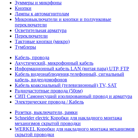
Зуммеры и микрфоны
Кнопки
Лампы к автомагнитолам
Микровыключатели и кнопки и ползунковые
переключатели
Осветительная арматура
Переключатели
Тактовые кнопки (микро)
Тумблеры
Кабель, провода
Акустический, микрофонный кабель
Информационный кабель LAN (витая пара) UTP, FTP
Кабель видеонаблюдения,телефонный, сигнальный
кабель, видеодомофонов
Кабель коаксиальный (телевизионный) TV, SAT
Радиочастотные провода (50ом)
СИП Самонесущий изолированный провод и арматура
Электрические провода / Кабель
Розетки, выключатели, рамки
Schneider electric Коробки для накладного монтажа
механизмов скрытой проводки
WERKEL Коробки для накладного монтажа механизмов
скрытой проводки