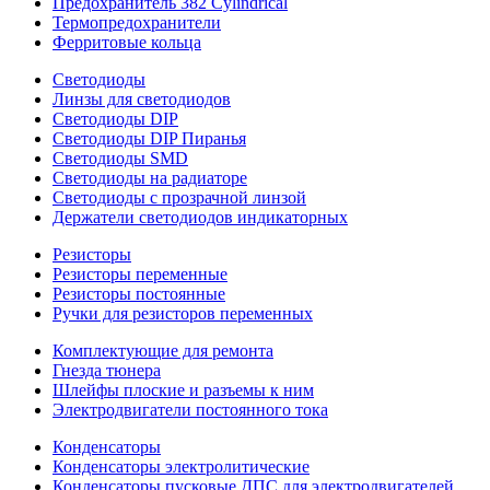
Предохранитель 382 Cylindrical
Термопредохранители
Ферритовые кольца
Светодиоды
Линзы для светодиодов
Светодиоды DIP
Светодиоды DIP Пиранья
Светодиоды SMD
Светодиоды на радиаторе
Светодиоды с прозрачной линзой
Держатели светодиодов индикаторных
Резисторы
Резисторы переменные
Резисторы постоянные
Ручки для резисторов переменных
Комплектующие для ремонта
Гнезда тюнера
Шлейфы плоские и разъемы к ним
Электродвигатели постоянного тока
Конденсаторы
Конденсаторы электролитические
Конденсаторы пусковые ДПС для электродвигателей