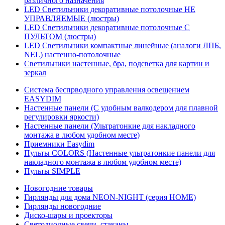
различного назначения
LED Светильники декоративные потолочные НЕ
УПРАВЛЯЕМЫЕ (люстры)
LED Светильники декоративные потолочные С
ПУЛЬТОМ (люстры)
LED Светильники компактные линейные (аналоги ЛПБ,
NEL) настенно-потолочные
Светильники настенные, бра, подсветка для картин и
зеркал
Система беспрводного управления освещением
EASYDIM
Настенные панели (С удобным валкодером для плавной
регулировки яркости)
Настенные панели (Ультратонкие для накладного
монтажа в любом удобном месте)
Приемники Easydim
Пульты COLORS (Настенные ультратонкие панели для
накладного монтажа в любом удобном месте)
Пульты SIMPLE
Новогодние товары
Гирлянды для дома NEON-NIGHT (серия HOME)
Гирлянды новогодние
Диско-шары и проекторы
Светодиодные свечи, стаканы