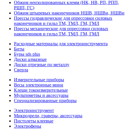
Обжим неизолированных клемм (НК, НВ, РП, РПП,
РШП, ГС)
Обжим штыревых наконечников НШВ, НШВи, НШВи
Прессы гидравлические для опрессовки силовых
наконечников и гильз ТМ, ТМЛ, ГМ, ГМЛ
Прессы механические для опрессовки силовых
наконечников и гильз ТМ, ТМЛ, ГМ, ГМЛ
Расходные материалы для электроинструмента
Биты
Буры sds plus
Диски алмазные
Диски отрезные по металлу
Сверла
Измерительные приборы
Весы электронные мини
Клещи токоизмерительные
Мультиметры и аксессуары
Специализированные приборы
Электроинструмент
Микродрели, граверы, аксессуары
Пистолеты клеевые
Электрофены