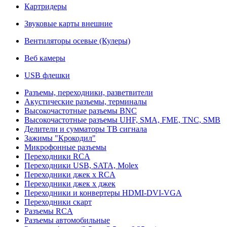
Картридеры
Звуковые карты внешние
Вентиляторы осевые (Кулеры)
Веб камеры
USB флешки
Разъемы, переходники, разветвители
Акустические разъемы, терминалы
Высокочастотные разъемы BNC
Высокочастотные разъемы UHF, SMA, FME, TNC, SMB
Делители и сумматоры ТВ сигнала
Зажимы "Крокодил"
Микрофонные разъемы
Переходники RCA
Переходники USB, SATA, Molex
Переходники джек х RCA
Переходники джек х джек
Переходники и конвертеры HDMI-DVI-VGA
Переходники скарт
Разъемы RCA
Разъемы автомобильные