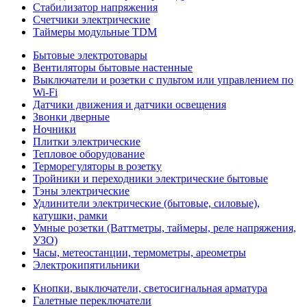
Стабилизатор напряжения
Счетчики электрические
Таймеры модульные TDM
Бытовые электротовары
Вентиляторы бытовые настенные
Выключатели и розетки с пультом или управлением по
Wi-Fi
Датчики движения и датчики освещения
Звонки дверные
Ночники
Плитки электрические
Тепловое оборудование
Терморегуляторы в розетку
Тройники и переходники электрические бытовые
Тэны электрические
Удлинители электрические (бытовые, силовые),
катушки, рамки
Умные розетки (Ваттметры, таймеры, реле напряжения,
УЗО)
Часы, метеостанции, термометры, ареометры
Электрокипятильники
Кнопки, выключатели, светосигнальная арматура
Галетные переключатели