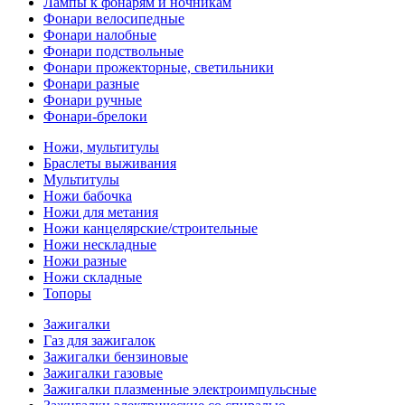
Лампы к фонарям и ночникам
Фонари велосипедные
Фонари налобные
Фонари подствольные
Фонари прожекторные, светильники
Фонари разные
Фонари ручные
Фонари-брелоки
Ножи, мультитулы
Браслеты выживания
Мультитулы
Ножи бабочка
Ножи для метания
Ножи канцелярские/строительные
Ножи нескладные
Ножи разные
Ножи складные
Топоры
Зажигалки
Газ для зажигалок
Зажигалки бензиновые
Зажигалки газовые
Зажигалки плазменные электроимпульсные